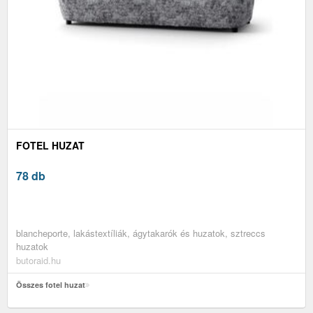
FOTEL HUZAT
78 db
blancheporte, lakástextíliák, ágytakarók és huzatok, sztreccs
huzatok
butoraid.hu
Összes fotel huzat