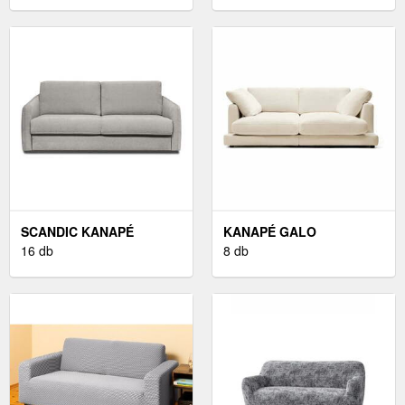
SCANDIC KANAPÉ
KANAPÉ GALO
SZÜRKE
16 db
8 db