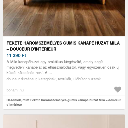
FEKETE HÁROMSZEMÉLYES GUMIS KANAPÉ HUZAT MILA
– DOUCEUR D'INTÉRIEUR
11 390
Ft
A Mila kanapéhuzat egy praktikus kiegészítő, amely segít
megvédeni kanapéját az elhasználódástól, vagy egyszerűen csak új
külsőt kölcsönöz neki. A ...
douceur d'intérieur, kategóriák, textíliák, ülőbútor huzatok
bonami.hu
Hasonlók, mint Fekete háromszemélyes gumis kanapé huzat Mila – douceur
d'intérieur