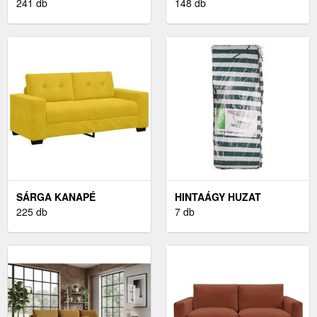
241 db
148 db
SÁRGA KANAPÉ
HINTAÁGY HUZAT
225 db
7 db