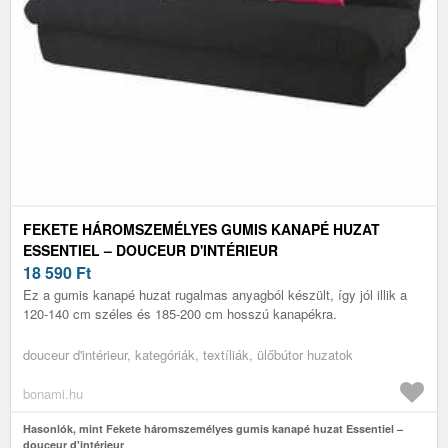
FEKETE HÁROMSZEMÉLYES GUMIS KANAPÉ HUZAT
ESSENTIEL – DOUCEUR D'INTÉRIEUR
18 590
Ft
Ez a gumis kanapé huzat rugalmas anyagból készült, így jól illik a
120-140 cm széles és 185-200 cm hosszú kanapékra.
douceur d'intérieur, kategóriák, textíliák, ülőbútor huzatok
bonami.hu
Hasonlók, mint Fekete háromszemélyes gumis kanapé huzat Essentiel –
douceur d'intérieur