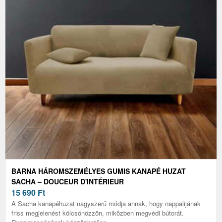
BARNA HÁROMSZEMÉLYES GUMIS KANAPÉ HUZAT
SACHA – DOUCEUR D'INTÉRIEUR
15 690
Ft
A Sacha kanapéhuzat nagyszerű módja annak, hogy nappalijának
friss megjelenést kölcsönözzön, miközben megvédi bútorát.