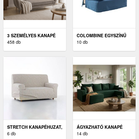
3 SZEMÉLYES KANAPÉ
COLOMBINE EGYSZÍNŰ
458 db
HARMONIKA
10 db
KANAPÉHUZAT
STRETCH KANAPÉHUZAT,
ÁGYAZHATÓ KANAPÉ
JACQUARD JACQUARD
6 db
14 db