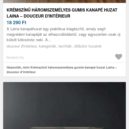
KRÉMSZÍNŰ HÁROMSZEMÉLYES GUMIS KANAPÉ HUZAT
LAINA – DOUCEUR D'INTÉRIEUR
18 290
Ft
A Laina kanapéhuzat egy praktikus kiegészítő, amely segít
megvédeni kanapéját az elhasználódástól, vagy egyszerűen csak új
külsőt kölcsönöz neki. A...
douceur d'intérieur, kategóriák, textíliák, ülőbútor huzatok
bonami.hu
Hasonlók, mint Krémszínű háromszemélyes gumis kanapé huzat Laina –
douceur d'intérieur