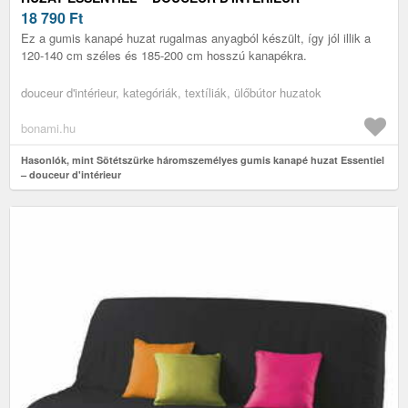
18 790
Ft
Ez a gumis kanapé huzat rugalmas anyagból készült, így jól illik a
120-140 cm széles és 185-200 cm hosszú kanapékra.
douceur d'intérieur, kategóriák, textíliák, ülőbútor huzatok
bonami.hu
Hasonlók, mint Sötétszürke háromszemélyes gumis kanapé huzat Essentiel
– douceur d'intérieur