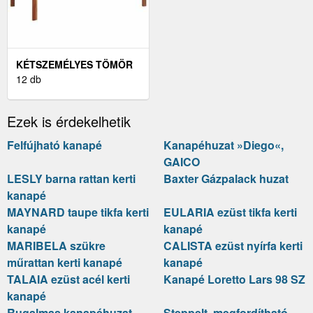
KÉTSZEMÉLYES TÖMÖR
AKÁCFA KERTI KANAPÉ
12 db
Ezek is érdekelhetik
Felfújható kanapé
Kanapéhuzat »Diego«,
GAICO
LESLY barna rattan kerti
Baxter Gázpalack huzat
kanapé
MAYNARD taupe tikfa kerti
EULARIA ezüst tikfa kerti
kanapé
kanapé
MARIBELA szükre
CALISTA ezüst nyírfa kerti
műrattan kerti kanapé
kanapé
TALAIA ezüst acél kerti
Kanapé Loretto Lars 98 SZ
kanapé
Rugalmas kanapéhuzat,
Steppelt, megfordítható