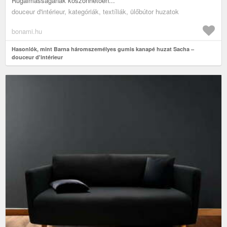
Rugalmasságának köszönhetően...
douceur d'intérieur, kategóriák, textíliák, ülőbútor huzatok
bonami.hu
Hasonlók, mint Barna háromszemélyes gumis kanapé huzat Sacha –
douceur d'intérieur