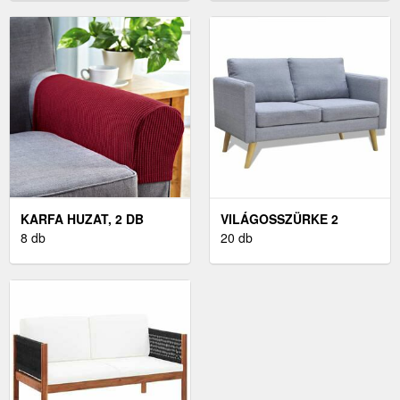
KARFA HUZAT, 2 DB
VILÁGOSSZÜRKE 2
8 db
SZEMÉLYES SZÖVET
20 db
KANAPÉ