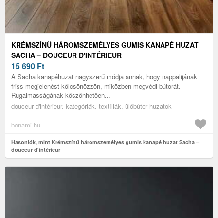
KRÉMSZÍNŰ HÁROMSZEMÉLYES GUMIS KANAPÉ HUZAT
SACHA – DOUCEUR D'INTÉRIEUR
15 690
Ft
A Sacha kanapéhuzat nagyszerű módja annak, hogy nappalijának
friss megjelenést kölcsönözzön, miközben megvédi bútorát.
Rugalmasságának köszönhetően...
douceur d'intérieur, kategóriák, textíliák, ülőbútor huzatok
bonami.hu
Hasonlók, mint Krémszínű háromszemélyes gumis kanapé huzat Sacha –
douceur d'intérieur