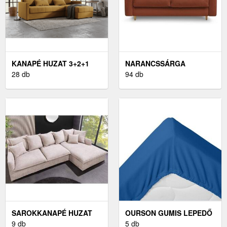
KANAPÉ HUZAT 3+2+1
NARANCSSÁRGA
28 db
KANAPÉ
94 db
SAROKKANAPÉ HUZAT
OURSON GUMIS LEPEDŐ
9 db
350G/M2
5 db