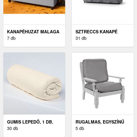
KANAPÉHUZAT MALAGA
SZTRECCS KANAPÉ
2 SZEMÉLYES
7 db
HUZAT
31 db
GUMIS LEPEDŐ, 1 DB.
RUGALMAS, EGYSZÍNŰ
30 db
HUZAT RUSZTIKUS
5 db
KAROSSZÉKHEZ