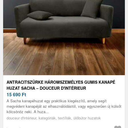
ANTRACITSZÜRKE HÁROMSZEMÉLYES GUMIS KANAPÉ
HUZAT SACHA – DOUCEUR D'INTÉRIEUR
15 690
Ft
A Sacha kanapéhuzat egy praktikus kiegészítő, amely segít
megvédeni kanapéját az elhasználódástól, vagy egyszerűen új külsőt
kölcsönöz neki. A huza...
douceur d'intérieur, kategóriák, textíliák, ülőbútor huzatok