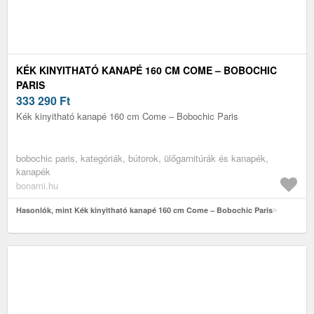
KÉK KINYITHATÓ KANAPÉ 160 CM COME – BOBOCHIC
PARIS
333 290
Ft
Kék kinyitható kanapé 160 cm Come – Bobochic Paris
bobochic paris, kategóriák, bútorok, ülőgarnitúrák és kanapék,
kanapék
bonami.hu
Hasonlók, mint Kék kinyitható kanapé 160 cm Come – Bobochic Paris