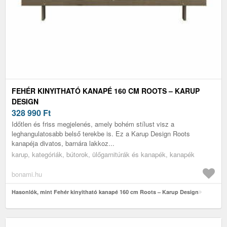
FEHÉR KINYITHATÓ KANAPÉ 160 CM ROOTS – KARUP
DESIGN
328 990
Ft
Időtlen és friss megjelenés, amely bohém stílust visz a
leghangulatosabb belső terekbe is. Ez a Karup Design Roots
kanapéja divatos, barnára lakkoz...
karup, kategóriák, bútorok, ülőgarnitúrák és kanapék, kanapék
bonami.hu
Hasonlók, mint Fehér kinyitható kanapé 160 cm Roots – Karup Design