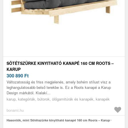
SÖTÉTSZÜRKE KINYITHATÓ KANAPÉ 160 CM ROOTS –
KARUP
300 890
Ft
Változatosság és friss megjelenés, amely bohém stílust visz a
leghangulatosabb belső terekbe is. Ez a Roots kanapé a Karup
Design márkától. Kialakí...
karup, kategóriák, bútorok, ülőgarnitúrák és kanapék, kanapék
bonami.hu
Hasonlók, mint Sötétszürke kinyitható kanapé 160 cm Roots – Karup