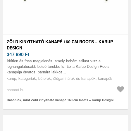
ZÖLD KINYITHATÓ KANAPÉ 160 CM ROOTS – KARUP
DESIGN
347 890
Ft
Időtlen és friss megjelenés, amely bohém stílust visz a
leghangulatosabb belső terekbe is. Ez a Karup Design Roots
kanapéja divatos, barnára lakkoz...
karup, kategóriák, bútorok, ülőgarnitúrák és kanapék, kanapék
bonami.hu
Hasonlók, mint Zöld kinyitható kanapé 160 cm Roots – Karup Design