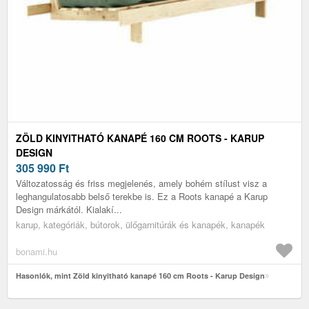
ZÖLD KINYITHATÓ KANAPÉ 160 CM ROOTS - KARUP
DESIGN
305 990
Ft
Változatosság és friss megjelenés, amely bohém stílust visz a
leghangulatosabb belső terekbe is. Ez a Roots kanapé a Karup
Design márkától. Kialakí...
karup, kategóriák, bútorok, ülőgarnitúrák és kanapék, kanapék
bonami.hu
Hasonlók, mint Zöld kinyitható kanapé 160 cm Roots - Karup Design