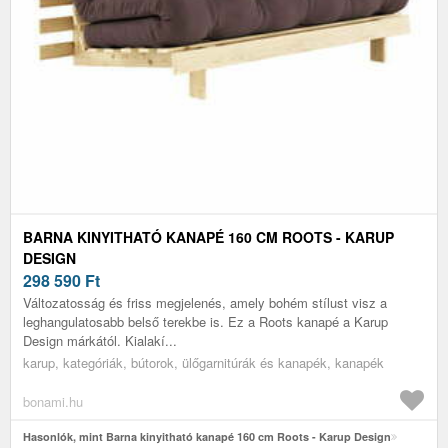
BARNA KINYITHATÓ KANAPÉ 160 CM ROOTS - KARUP
DESIGN
298 590
Ft
Változatosság és friss megjelenés, amely bohém stílust visz a
leghangulatosabb belső terekbe is. Ez a Roots kanapé a Karup
Design márkától. Kialakí...
karup, kategóriák, bútorok, ülőgarnitúrák és kanapék, kanapék
bonami.hu
Hasonlók, mint Barna kinyitható kanapé 160 cm Roots - Karup Design