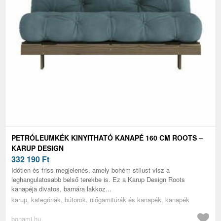
PETRÓLEUMKÉK KINYITHATÓ KANAPÉ 160 CM ROOTS –
KARUP DESIGN
332 190
Ft
Időtlen és friss megjelenés, amely bohém stílust visz a
leghangulatosabb belső terekbe is. Ez a Karup Design Roots
kanapéja divatos, barnára lakkoz...
karup, kategóriák, bútorok, ülőgarnitúrák és kanapék, kanapék
bonami.hu