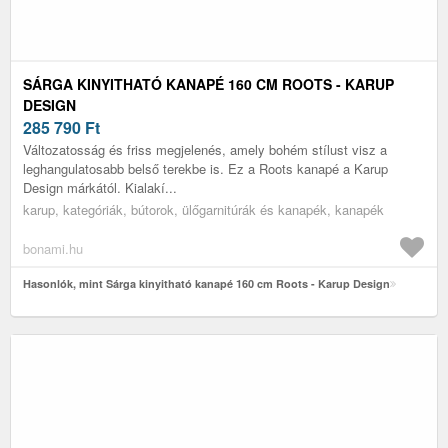
SÁRGA KINYITHATÓ KANAPÉ 160 CM ROOTS - KARUP
DESIGN
285 790
Ft
Változatosság és friss megjelenés, amely bohém stílust visz a
leghangulatosabb belső terekbe is. Ez a Roots kanapé a Karup
Design márkától. Kialakí...
karup, kategóriák, bútorok, ülőgarnitúrák és kanapék, kanapék
bonami.hu
Hasonlók, mint Sárga kinyitható kanapé 160 cm Roots - Karup Design