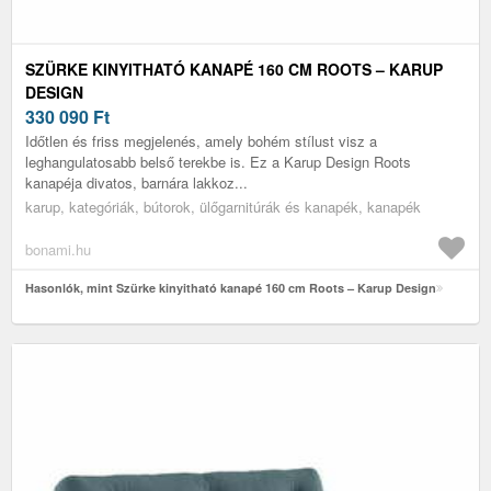
SZÜRKE KINYITHATÓ KANAPÉ 160 CM ROOTS – KARUP
DESIGN
330 090
Ft
Időtlen és friss megjelenés, amely bohém stílust visz a
leghangulatosabb belső terekbe is. Ez a Karup Design Roots
kanapéja divatos, barnára lakkoz...
karup, kategóriák, bútorok, ülőgarnitúrák és kanapék, kanapék
bonami.hu
Hasonlók, mint Szürke kinyitható kanapé 160 cm Roots – Karup Design