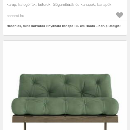
karup, kategóriák, bútorok, ülőgarnitúrák és kanapék, kanapék
bonami.hu
Hasonlók, mint Borvörös kinyitható kanapé 160 cm Roots – Karup Design