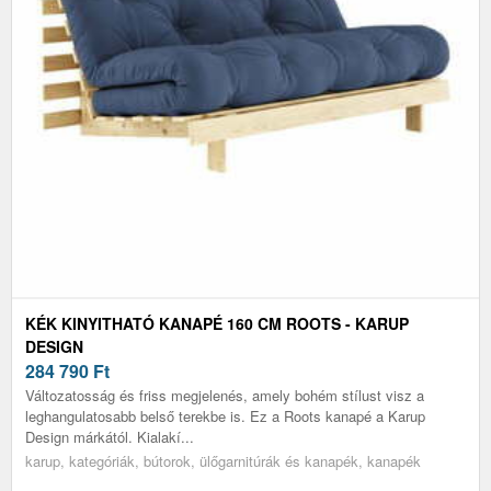
KÉK KINYITHATÓ KANAPÉ 160 CM ROOTS - KARUP
DESIGN
284 790
Ft
Változatosság és friss megjelenés, amely bohém stílust visz a
leghangulatosabb belső terekbe is. Ez a Roots kanapé a Karup
Design márkától. Kialakí...
karup, kategóriák, bútorok, ülőgarnitúrák és kanapék, kanapék