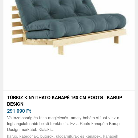
TÜRKIZ KINYITHATÓ KANAPÉ 160 CM ROOTS - KARUP
DESIGN
291 090
Ft
Változatosság és friss megjelenés, amely bohém stílust visz a
leghangulatosabb belső terekbe is. Ez a Roots kanapé a Karup
Design márkától. Kialakí...
karup, kategóriák, bútorok, ülőgarnitúrák és kanapék, kanapék