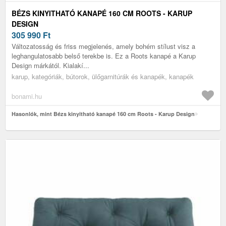
BÉZS KINYITHATÓ KANAPÉ 160 CM ROOTS - KARUP
DESIGN
305 990
Ft
Változatosság és friss megjelenés, amely bohém stílust visz a
leghangulatosabb belső terekbe is. Ez a Roots kanapé a Karup
Design márkától. Kialakí...
karup, kategóriák, bútorok, ülőgarnitúrák és kanapék, kanapék
bonami.hu
Hasonlók, mint Bézs kinyitható kanapé 160 cm Roots - Karup Design