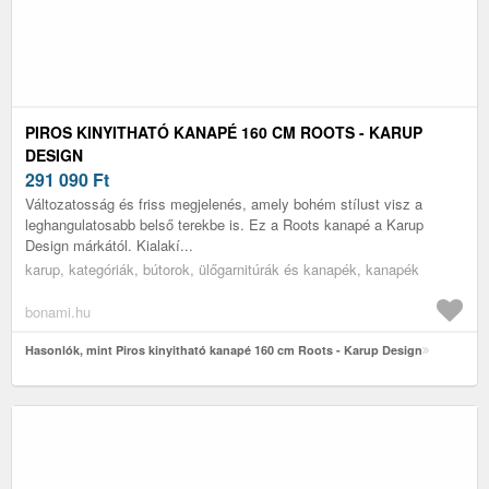
PIROS KINYITHATÓ KANAPÉ 160 CM ROOTS - KARUP
DESIGN
291 090
Ft
Változatosság és friss megjelenés, amely bohém stílust visz a
leghangulatosabb belső terekbe is. Ez a Roots kanapé a Karup
Design márkától. Kialakí...
karup, kategóriák, bútorok, ülőgarnitúrák és kanapék, kanapék
bonami.hu
Hasonlók, mint Piros kinyitható kanapé 160 cm Roots - Karup Design