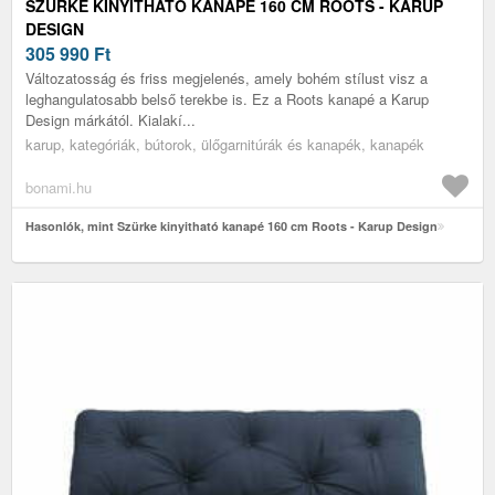
SZÜRKE KINYITHATÓ KANAPÉ 160 CM ROOTS - KARUP
DESIGN
305 990
Ft
Változatosság és friss megjelenés, amely bohém stílust visz a
leghangulatosabb belső terekbe is. Ez a Roots kanapé a Karup
Design márkától. Kialakí...
karup, kategóriák, bútorok, ülőgarnitúrák és kanapék, kanapék
bonami.hu
Hasonlók, mint Szürke kinyitható kanapé 160 cm Roots - Karup Design