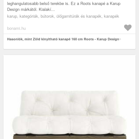
leghangulatosabb belső terekbe is. Ez a Roots kanapé a Karup
Design márkától. Kialakí...
karup, kategóriák, bútorok, ülőgarnitúrák és kanapék, kanapék
bonami.hu
Hasonlók, mint Zöld kinyitható kanapé 160 cm Roots - Karup Design