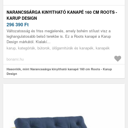
NARANCSSÁRGA KINYITHATÓ KANAPÉ 160 CM ROOTS -
KARUP DESIGN
296 390
Ft
Változatosság és friss megjelenés, amely bohém stílust visz a
leghangulatosabb belső terekbe is. Ez a Roots kanapé a Karup
Design márkától. Kialakí...
karup, kategóriák, bútorok, ülőgarnitúrák és kanapék, kanapék
bonami.hu
Hasonlók, mint Narancssárga kinyitható kanapé 160 cm Roots - Karup
Design