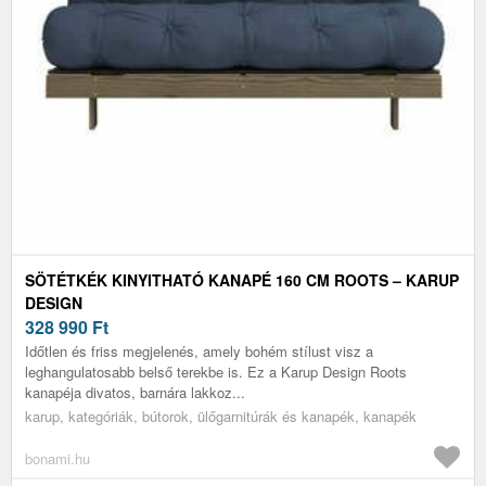
SÖTÉTKÉK KINYITHATÓ KANAPÉ 160 CM ROOTS – KARUP
DESIGN
328 990
Ft
Időtlen és friss megjelenés, amely bohém stílust visz a
leghangulatosabb belső terekbe is. Ez a Karup Design Roots
kanapéja divatos, barnára lakkoz...
karup, kategóriák, bútorok, ülőgarnitúrák és kanapék, kanapék
bonami.hu