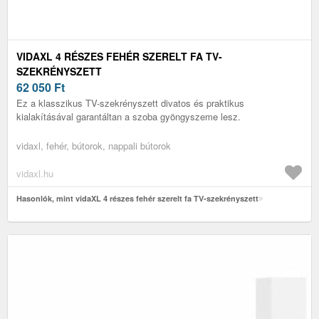
VIDAXL 4 RÉSZES FEHÉR SZERELT FA TV-
SZEKRÉNYSZETT
62 050
Ft
Ez a klasszikus TV-szekrényszett divatos és praktikus
kialakításával garantáltan a szoba gyöngyszeme lesz.
vidaxl, fehér, bútorok, nappali bútorok
vidaxl.hu
Hasonlók, mint vidaXL 4 részes fehér szerelt fa TV-szekrényszett