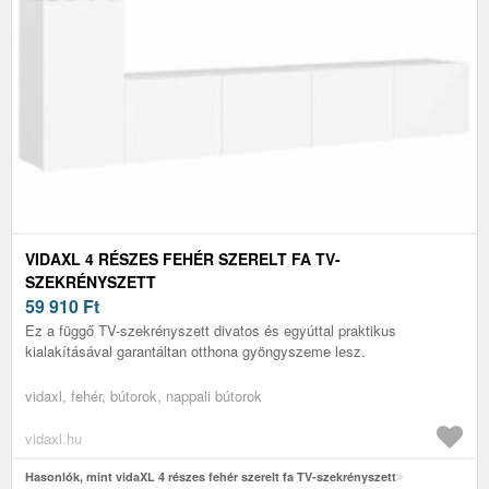
VIDAXL 4 RÉSZES FEHÉR SZERELT FA TV-
SZEKRÉNYSZETT
59 910
Ft
Ez a függő TV-szekrényszett divatos és egyúttal praktikus
kialakításával garantáltan otthona gyöngyszeme lesz.
vidaxl, fehér, bútorok, nappali bútorok
vidaxl.hu
Hasonlók, mint vidaXL 4 részes fehér szerelt fa TV-szekrényszett