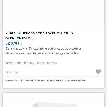
VIDAXL 4 RÉSZES FEHÉR SZERELT FA TV-
SZEKRÉNYSZETT
52 670
Ft
Ez a klasszikus TV-szekrényszett divatos és praktikus
kialakításával garantáltan a szoba gyöngyszeme lesz.
vidaxl, fehér, bútorok, nappali bútorok
vidaxl.hu
Hasonlók, mint vidaXL 4 részes fehér szerelt fa TV-szekrényszett