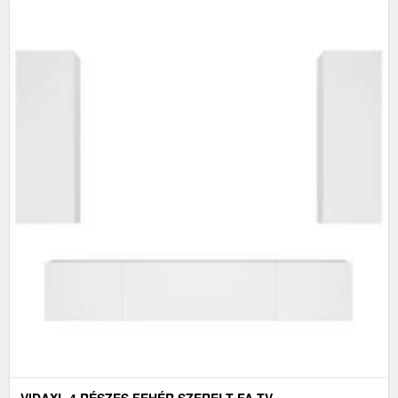
VIDAXL 4 RÉSZES FEHÉR SZERELT FA TV-