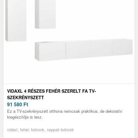
VIDAXL 4 RÉSZES FEHÉR SZERELT FA TV-
SZEKRÉNYSZETT
91 580
Ft
Ez a TV-szekrényszett otthona nemcsak praktikus, de dekoratív
kiegészítője is lesz.
vidaxl, fehér, bútorok, nappali bútorok