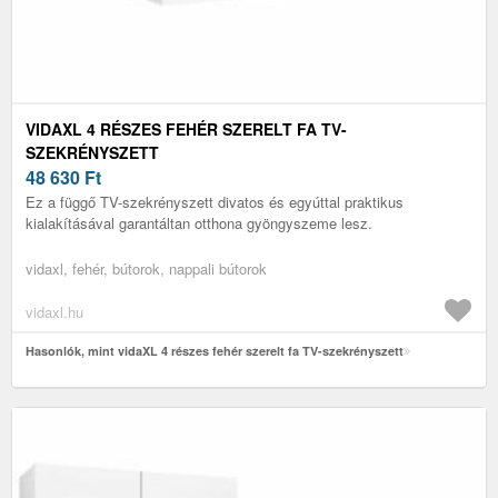
VIDAXL 4 RÉSZES FEHÉR SZERELT FA TV-
SZEKRÉNYSZETT
48 630
Ft
Ez a függő TV-szekrényszett divatos és egyúttal praktikus
kialakításával garantáltan otthona gyöngyszeme lesz.
vidaxl, fehér, bútorok, nappali bútorok
vidaxl.hu
Hasonlók, mint vidaXL 4 részes fehér szerelt fa TV-szekrényszett