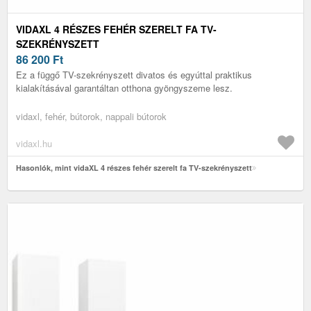
VIDAXL 4 RÉSZES FEHÉR SZERELT FA TV-
SZEKRÉNYSZETT
86 200
Ft
Ez a függő TV-szekrényszett divatos és egyúttal praktikus
kialakításával garantáltan otthona gyöngyszeme lesz.
vidaxl, fehér, bútorok, nappali bútorok
vidaxl.hu
Hasonlók, mint vidaXL 4 részes fehér szerelt fa TV-szekrényszett