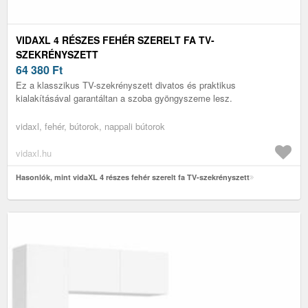
VIDAXL 4 RÉSZES FEHÉR SZERELT FA TV-
SZEKRÉNYSZETT
64 380
Ft
Ez a klasszikus TV-szekrényszett divatos és praktikus
kialakításával garantáltan a szoba gyöngyszeme lesz.
vidaxl, fehér, bútorok, nappali bútorok
vidaxl.hu
Hasonlók, mint vidaXL 4 részes fehér szerelt fa TV-szekrényszett