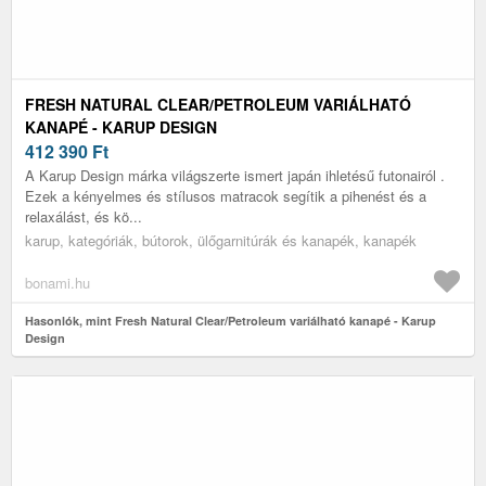
FRESH NATURAL CLEAR/PETROLEUM VARIÁLHATÓ
KANAPÉ - KARUP DESIGN
412 390
Ft
A Karup Design márka világszerte ismert japán ihletésű futonairól .
Ezek a kényelmes és stílusos matracok segítik a pihenést és a
relaxálást, és kö...
karup, kategóriák, bútorok, ülőgarnitúrák és kanapék, kanapék
bonami.hu
Hasonlók, mint Fresh Natural Clear/Petroleum variálható kanapé - Karup
Design