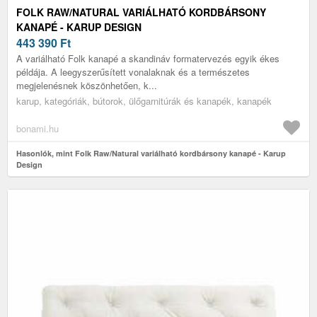
FOLK RAW/NATURAL VARIÁLHATÓ KORDBÁRSONY
KANAPÉ - KARUP DESIGN
443 390
Ft
A variálható Folk kanapé a skandináv formatervezés egyik ékes
példája. A leegyszerűsített vonalaknak és a természetes
megjelenésnek köszönhetően, k...
karup, kategóriák, bútorok, ülőgarnitúrák és kanapék, kanapék
bonami.hu
Hasonlók, mint Folk Raw/Natural variálható kordbársony kanapé - Karup
Design