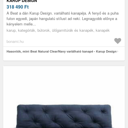
KARUP DESIGN
318 490
Ft
A Beat a dán Karup Design. variálható kanapéja. A fenyő és a puha
futon egyedi, japán hangulatú stílust ad neki. Legnagyobb előnye a
kényelem melle...
karup, kategóriák, bútorok, ülőgarnitúrák és kanapék, kanapék
bonami.hu
Hasonlók, mint Beat Natural Clear/Navy variálható kanapé - Karup Design