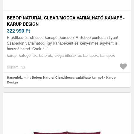
BEBOP NATURAL CLEAR/MOCCA VARIÁLHATÓ KANAPÉ -
KARUP DESIGN
322 990
Ft
Praktikus és stílusos kanapét keresel? A Bebop pontosan ilyen!
Szabadon variálhatod, így kanapéként és kényelmes ágyként is
használhatod. Csak állí...
karup, kategóriák, bútorok, ülőgarnitúrák és kanapék, kanapék
bonami.hu
Hasonlók, mint Bebop Natural Clear/Mocca variálható kanapé - Karup
Design