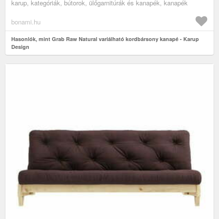
karup, kategóriák, bútorok, ülőgarnitúrák és kanapék, kanapék
bonami.hu
Hasonlók, mint Grab Raw Natural variálható kordbársony kanapé - Karup
Design