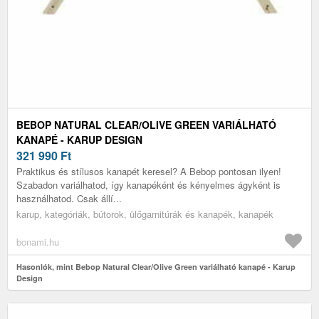
BEBOP NATURAL CLEAR/OLIVE GREEN VARIÁLHATÓ
KANAPÉ - KARUP DESIGN
321 990
Ft
Praktikus és stílusos kanapét keresel? A Bebop pontosan ilyen!
Szabadon variálhatod, így kanapéként és kényelmes ágyként is
használhatod. Csak állí...
karup, kategóriák, bútorok, ülőgarnitúrák és kanapék, kanapék
bonami.hu
Hasonlók, mint Bebop Natural Clear/Olive Green variálható kanapé - Karup
Design