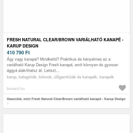
FRESH NATURAL CLEAR/BROWN VARIÁLHATÓ KANAPÉ -
KARUP DESIGN
410 790
Ft
Ágy vagy kanapé? Mindkettő? Praktikus és kényelmes ez a
variálható Karup Design Fresh kanapé, amit könnyen és gyorsan
ággyá alakíthatsz át. Letiszt...
karup, kategóriák, bútorok, ülőgarnitúrák és kanapék, kanapék
bonami.hu
Hasonlók, mint Fresh Natural Clear/Brown variálható kanapé - Karup Design