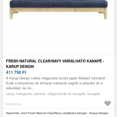
FRESH NATURAL CLEAR/NAVY VARIÁLHATÓ KANAPÉ -
KARUP DESIGN
411 790
Ft
A Karup Design márka világszerte ismert japán ihletésű futonairól .
Ezek a kényelmes és stílusos matracok segítik a pihenést és a
relaxálást, és kö...
karup, kategóriák, bútorok, ülőgarnitúrák és kanapék, kanapék
bonami.hu
Hasonlók, mint Fresh Natural Clear/Navy variálható kanapé - Karup Design