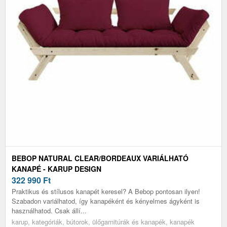
BEBOP NATURAL CLEAR/BORDEAUX VARIÁLHATÓ
KANAPÉ - KARUP DESIGN
322 990
Ft
Praktikus és stílusos kanapét keresel? A Bebop pontosan ilyen!
Szabadon variálhatod, így kanapéként és kényelmes ágyként is
használhatod. Csak állí...
karup, kategóriák, bútorok, ülőgarnitúrák és kanapék, kanapék