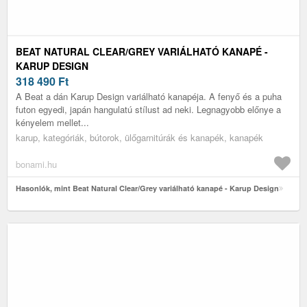
BEAT NATURAL CLEAR/GREY VARIÁLHATÓ KANAPÉ -
KARUP DESIGN
318 490
Ft
A Beat a dán Karup Design variálható kanapéja. A fenyő és a puha
futon egyedi, japán hangulatú stílust ad neki. Legnagyobb előnye a
kényelem mellet...
karup, kategóriák, bútorok, ülőgarnitúrák és kanapék, kanapék
bonami.hu
Hasonlók, mint Beat Natural Clear/Grey variálható kanapé - Karup Design