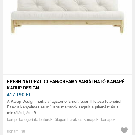
FRESH NATURAL CLEAR/CREAMY VARIÁLHATÓ KANAPÉ -
KARUP DESIGN
417 190
Ft
A Karup Design márka világszerte ismert japán ihletésű futonairól .
Ezek a kényelmes és stílusos matracok segítik a pihenést és a
relaxálást, és kö...
karup, kategóriák, bútorok, ülőgarnitúrák és kanapék, kanapék
bonami.hu