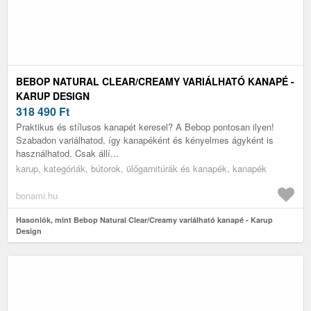
BEBOP NATURAL CLEAR/CREAMY VARIÁLHATÓ KANAPÉ -
KARUP DESIGN
318 490
Ft
Praktikus és stílusos kanapét keresel? A Bebop pontosan ilyen!
Szabadon variálhatod, így kanapéként és kényelmes ágyként is
használhatod. Csak állí...
karup, kategóriák, bútorok, ülőgarnitúrák és kanapék, kanapék
bonami.hu
Hasonlók, mint Bebop Natural Clear/Creamy variálható kanapé - Karup
Design