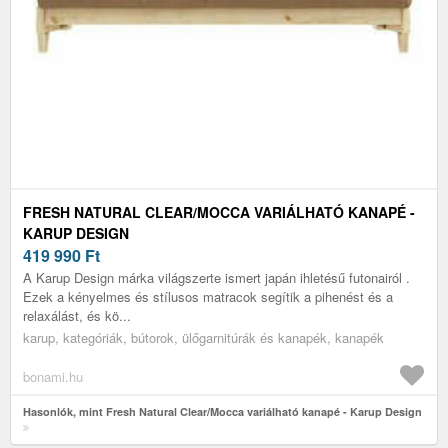
FRESH NATURAL CLEAR/MOCCA VARIÁLHATÓ KANAPÉ -
KARUP DESIGN
419 990
Ft
A Karup Design márka világszerte ismert japán ihletésű futonairól .
Ezek a kényelmes és stílusos matracok segítik a pihenést és a
relaxálást, és kö...
karup, kategóriák, bútorok, ülőgarnitúrák és kanapék, kanapék
bonami.hu
Hasonlók, mint Fresh Natural Clear/Mocca variálható kanapé - Karup Design