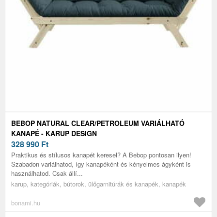
BEBOP NATURAL CLEAR/PETROLEUM VARIÁLHATÓ
KANAPÉ - KARUP DESIGN
328 990
Ft
Praktikus és stílusos kanapét keresel? A Bebop pontosan ilyen!
Szabadon variálhatod, így kanapéként és kényelmes ágyként is
használhatod. Csak állí...
karup, kategóriák, bútorok, ülőgarnitúrák és kanapék, kanapék
bonami.hu