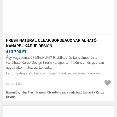
FRESH NATURAL CLEAR/BORDEAUX VARIÁLHATÓ
KANAPÉ - KARUP DESIGN
410 790
Ft
Ágy vagy kanapé? Mindkettő? Praktikus és kényelmes ez a
variálható Karup Design Fresh kanapé, amit könnyen és gyorsan
ággyá alakíthatsz át. Letiszt...
karup, kategóriák, bútorok, ülőgarnitúrák és kanapék, kanapék
bonami.hu
Hasonlók, mint Fresh Natural Clear/Bordeaux variálható kanapé - Karup
Design