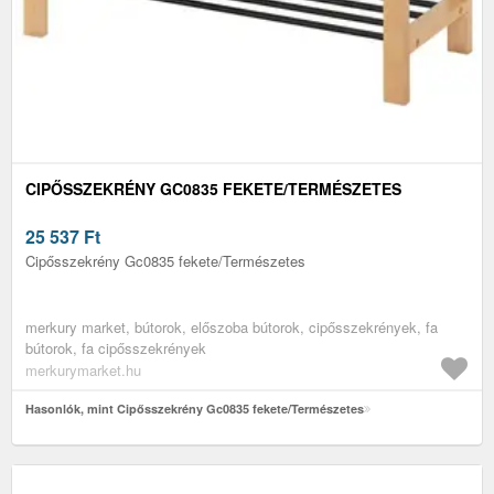
CIPŐSSZEKRÉNY GC0835 FEKETE/TERMÉSZETES
25 537
Ft
Cipősszekrény Gc0835 fekete/Természetes
merkury market, bútorok, előszoba bútorok, cipősszekrények, fa
bútorok, fa cipősszekrények
merkurymarket.hu
Hasonlók, mint Cipősszekrény Gc0835 fekete/Természetes