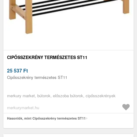
CIPŐSSZEKRÉNY TERMÉSZETES ST11
25 537
Ft
Cipősszekrény természetes ST11
merkury market, bútorok, előszoba bútorok, cipősszekrények
merkurymarket.hu
Hasonlók, mint Cipősszekrény természetes ST11