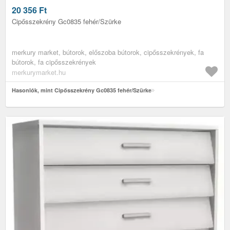
20 356
Ft
Cipősszekrény Gc0835 fehér/Szürke
merkury market, bútorok, előszoba bútorok, cipősszekrények, fa
bútorok, fa cipősszekrények
merkurymarket.hu
Hasonlók, mint Cipősszekrény Gc0835 fehér/Szürke