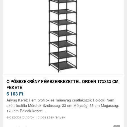
CIPŐSSZEKRÉNY FÉMSZERKEZETTEL ORDEN 173X33 CM,
FEKETE
6 163
Ft
Anyag Keret: Fém profilok és műanyag csatlakozók Polcok: Nem
szőtt textília Méretek Szélesség: 33 cm Mélység: 33 cm Magasság:
173 cm Polcok közötti...
előszoba bútorok | cipősszekrények