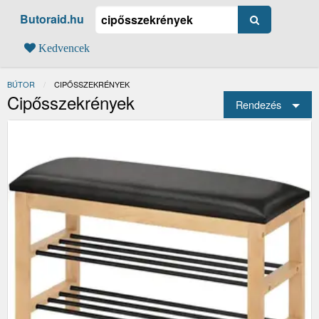
Butoraid.hu
Kedvencek
BÚTOR
JELENLEGI:
CIPŐSSZEKRÉNYEK
Cipősszekrények
Rendezés