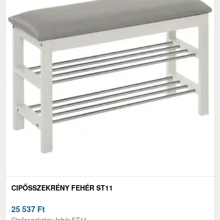
CIPŐSSZEKRÉNY FEHÉR ST11
25 537
Ft
Cipősszekrény fehér ST11