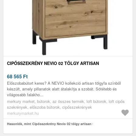
CIPŐSSZEKRÉNY NEVIO 02 TÖLGY ARTISAN
68 565
Ft
Előszobabútort keres? A NEVIO kollekció artisan tölgyfa színből
készült, amely pillanatok alatt átalakítja a szobát. Sötétebb és
világosabb falakho...
merkury market, bútorok, az összes termék, loft bútorok, loft cipős
szekrények, előszoba bútorok, cipősszekrények
merkurymarket.hu
Hasonlók, mint Cipősszekrény Nevio 02 tölgy artisan