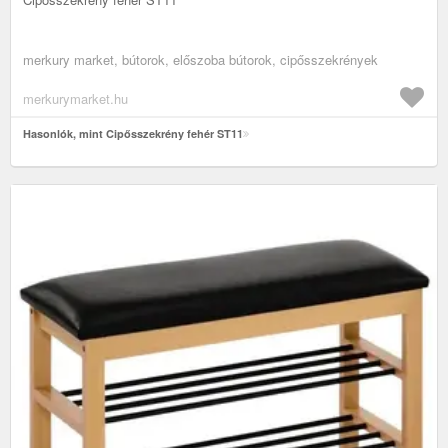
merkury market, bútorok, előszoba bútorok, cipősszekrények
merkurymarket.hu
Hasonlók, mint Cipősszekrény fehér ST11