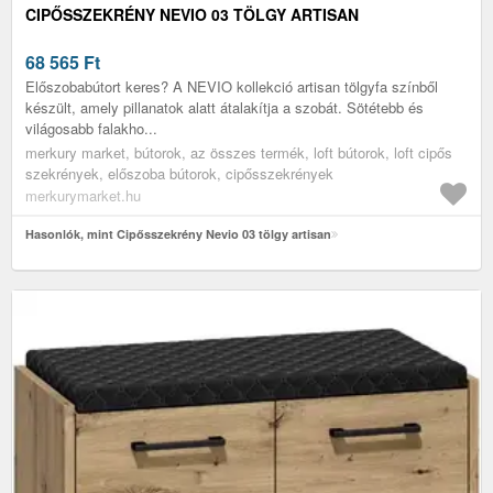
CIPŐSSZEKRÉNY NEVIO 03 TÖLGY ARTISAN
68 565
Ft
Előszobabútort keres? A NEVIO kollekció artisan tölgyfa színből
készült, amely pillanatok alatt átalakítja a szobát. Sötétebb és
világosabb falakho...
merkury market, bútorok, az összes termék, loft bútorok, loft cipős
szekrények, előszoba bútorok, cipősszekrények
merkurymarket.hu
Hasonlók, mint Cipősszekrény Nevio 03 tölgy artisan