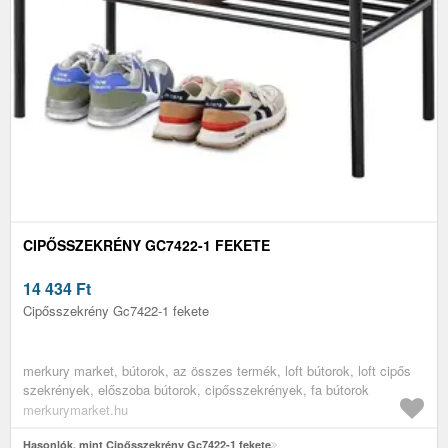
CIPŐSSZEKRÉNY GC7422-1 FEKETE
14 434
Ft
Cipősszekrény Gc7422-1 fekete
merkury market, bútorok, az összes termék, loft bútorok, loft cipős
szekrények, előszoba bútorok, cipősszekrények, fa bútorok
merkurymarket.hu
Hasonlók, mint Cipősszekrény Gc7422-1 fekete