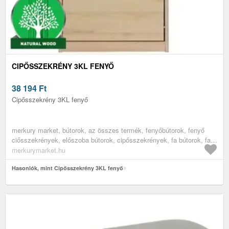
CIPŐSSZEKRÉNY 3KL FENYŐ
38 194
Ft
Cipősszekrény 3KL fenyő
merkury market, bútorok, az összes termék, fenyőbútorok, fenyő
ciősszekrények, előszoba bútorok, cipősszekrények, fa bútorok, fa
cipősszekrények
merkurymarket.hu
Hasonlók, mint Cipősszekrény 3KL fenyő