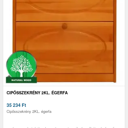
CIPŐSSZEKRÉNY 2KL. ÉGERFA
35 234
Ft
Cipősszekrény 2KL. égerfa