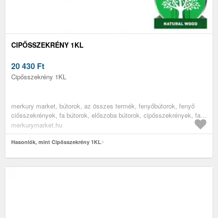
CIPŐSSZEKRÉNY 1KL
20 430
Ft
Cipősszekrény 1KL
merkury market, bútorok, az összes termék, fenyőbútorok, fenyő
ciősszekrények, fa bútorok, előszoba bútorok, cipősszekrények, fa
cipősszekrények
merkurymarket.hu
Hasonlók, mint Cipősszekrény 1KL