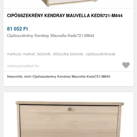
CIPŐSSZEKRÉNY KENDRAY MAUVELLA KEDS721-M844
81 052
Ft
Cipősszekrény Kendray Mauvella Keds721-M844
merkury market, bútorok, előszoba bútorok, cipősszekrények
merkurymarket.hu
Hasonlók, mint Cipősszekrény Kendray Mauvella Keds721-M844