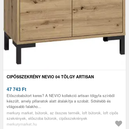
CIPŐSSZEKRÉNY NEVIO 04 TÖLGY ARTISAN
47 743
Ft
Előszobabútort keres? A NEVIO kollekció artisan tölgyfa színből
készült, amely pillanatok alatt átalakítja a szobát. Sötétebb és
világosabb falakho...
merkury market, bútorok, az összes termék, loft bútorok, loft cipős
szekrények, előszoba bútorok, cipősszekrények
merkurymarket.hu