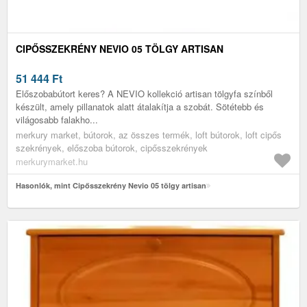
CIPŐSSZEKRÉNY NEVIO 05 TÖLGY ARTISAN
51 444
Ft
Előszobabútort keres? A NEVIO kollekció artisan tölgyfa színből
készült, amely pillanatok alatt átalakítja a szobát. Sötétebb és
világosabb falakho...
merkury market, bútorok, az összes termék, loft bútorok, loft cipős
szekrények, előszoba bútorok, cipősszekrények
merkurymarket.hu
Hasonlók, mint Cipősszekrény Nevio 05 tölgy artisan