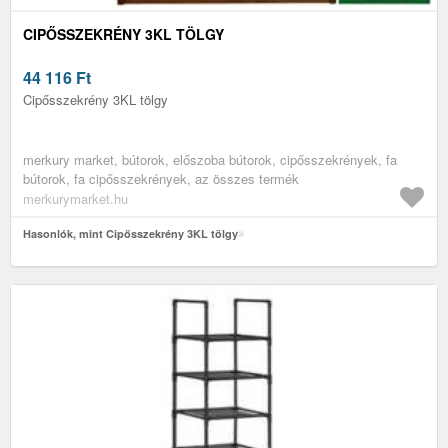
CIPŐSSZEKRÉNY 3KL TÖLGY
44 116
Ft
Cipősszekrény 3KL tölgy
merkury market, bútorok, előszoba bútorok, cipősszekrények, fa
bútorok, fa cipősszekrények, az összes termék
merkurymarket.hu
Hasonlók, mint Cipősszekrény 3KL tölgy