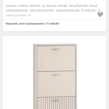
merkury market, bútorok, az összes termék, fenyőbútorok, fenyő
ciősszekrények, előszoba bútorok, cipősszekrények, fa bútorok, fa
cipősszekrények
merkurymarket.hu
Hasonlók, mint Cipősszekrény 111x40x46