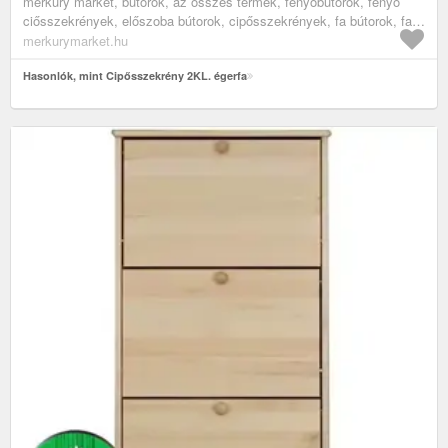
merkury market, bútorok, az összes termék, fenyőbútorok, fenyő
ciősszekrények, előszoba bútorok, cipősszekrények, fa bútorok, fa
cipősszekrények
merkurymarket.hu
Hasonlók, mint Cipősszekrény 2KL. égerfa