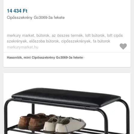
14 434
Ft
Cipősszekrény Gc3069-3a fekete
merkury market, bútorok, az összes termék, loft bútorok, loft cipős
szekrények, előszoba bútorok, cipősszekrények, fa bútorok
merkurymarket.hu
Hasonlók, mint Cipősszekrény Gc3069-3a fekete