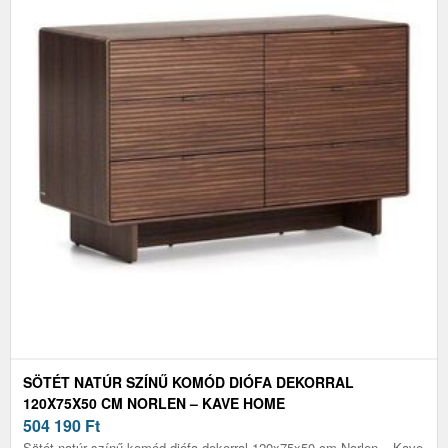
SÖTÉT NATÚR SZÍNŰ KOMÓD DIÓFA DEKORRAL
120X75X50 CM NORLEN – KAVE HOME
504 190
Ft
Sötét natúr színű komód diófa dekorral 120x75x50 cm Norlen – Kave