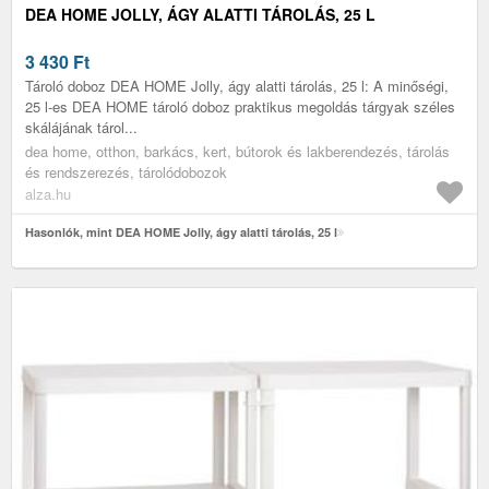
DEA HOME JOLLY, ÁGY ALATTI TÁROLÁS, 25 L
3 430
Ft
Tároló doboz DEA HOME Jolly, ágy alatti tárolás, 25 l: A minőségi,
25 l-es DEA HOME tároló doboz praktikus megoldás tárgyak széles
skálájának tárol...
dea home, otthon, barkács, kert, bútorok és lakberendezés, tárolás
és rendszerezés, tárolódobozok
alza.hu
Hasonlók, mint DEA HOME Jolly, ágy alatti tárolás, 25 l