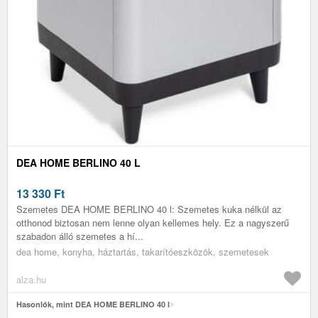
DEA HOME BERLINO 40 L
13 330
Ft
Szemetes DEA HOME BERLINO 40 l: Szemetes kuka nélkül az
otthonod biztosan nem lenne olyan kellemes hely. Ez a nagyszerű
szabadon álló szemetes a hí...
dea home, konyha, háztartás, takarítóeszközök, szemetesek
alza.hu
Hasonlók, mint DEA HOME BERLINO 40 l