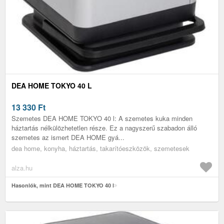
DEA HOME TOKYO 40 L
13 330
Ft
Szemetes DEA HOME TOKYO 40 l: A szemetes kuka minden
háztartás nélkülözhetetlen része. Ez a nagyszerű szabadon álló
szemetes az ismert DEA HOME gyá...
dea home, konyha, háztartás, takarítóeszközök, szemetesek
alza.hu
Hasonlók, mint DEA HOME TOKYO 40 l