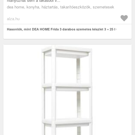
hiányozhat sem a lakásból v...
dea home, konyha, háztartás, takarítóeszközök, szemetesek
alza.hu
Hasonlók, mint DEA HOME Frida 3 darabos szemetes készlet 3 × 25 l