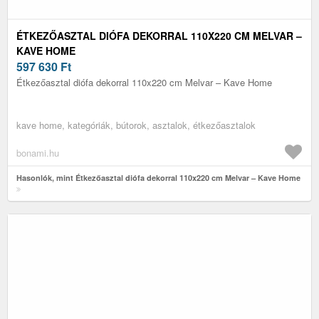
ÉTKEZŐASZTAL DIÓFA DEKORRAL 110X220 CM MELVAR –
KAVE HOME
597 630
Ft
Étkezőasztal diófa dekorral 110x220 cm Melvar – Kave Home
kave home, kategóriák, bútorok, asztalok, étkezőasztalok
bonami.hu
Hasonlók, mint Étkezőasztal diófa dekorral 110x220 cm Melvar – Kave Home