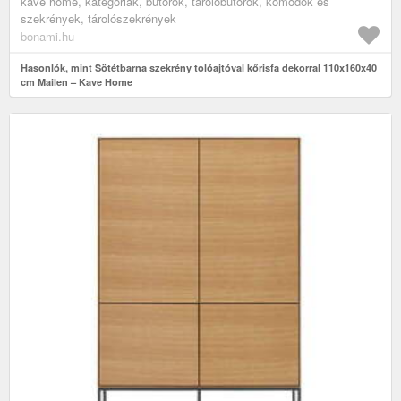
kave home, kategóriák, bútorok, tárolóbútorok, komódok és
szekrények, tárolószekrények
bonami.hu
Hasonlók, mint Sötétbarna szekrény tolóajtóval kőrisfa dekorral 110x160x40
cm Mailen – Kave Home