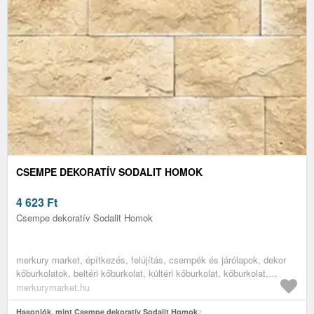
CSEMPE DEKORATÍV SODALIT HOMOK
4 623
Ft
Csempe dekoratív Sodalit Homok
merkury market, építkezés, felújítás, csempék és járólapok, dekor
kőburkolatok, beltéri kőburkolat, kültéri kőburkolat, kőburkolat,
aszfalt és kő imitációs burkolatok
merkurymarket.hu
Hasonlók, mint Csempe dekoratív Sodalit Homok