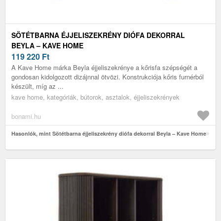
SÖTÉTBARNA ÉJJELISZEKRÉNY DIÓFA DEKORRAL
BEYLA – KAVE HOME
119 220
Ft
A Kave Home márka Beyla éjjeliszekrénye a kőrisfa szépségét a
gondosan kidolgozott dizájnnal ötvözi. Konstrukciója kőris furnérból
készült, míg az ...
kave home, kategóriák, bútorok, asztalok, éjjeliszekrények
bonami.hu
Hasonlók, mint Sötétbarna éjjeliszekrény diófa dekorral Beyla – Kave Home