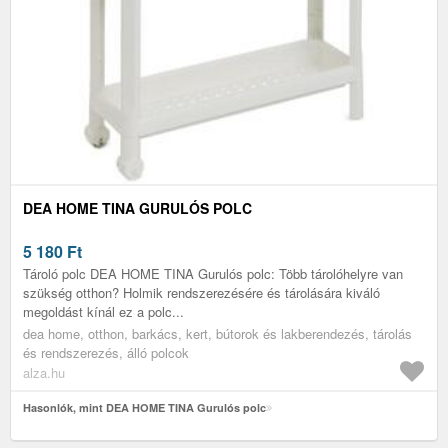
DEA HOME TINA GURULÓS POLC
5 180
Ft
Tároló polc DEA HOME TINA Gurulós polc: Több tárolóhelyre van
szükség otthon? Holmik rendszerezésére és tárolására kiváló
megoldást kínál ez a polc...
dea home, otthon, barkács, kert, bútorok és lakberendezés, tárolás
és rendszerezés, álló polcok
alza.hu
Hasonlók, mint DEA HOME TINA Gurulós polc