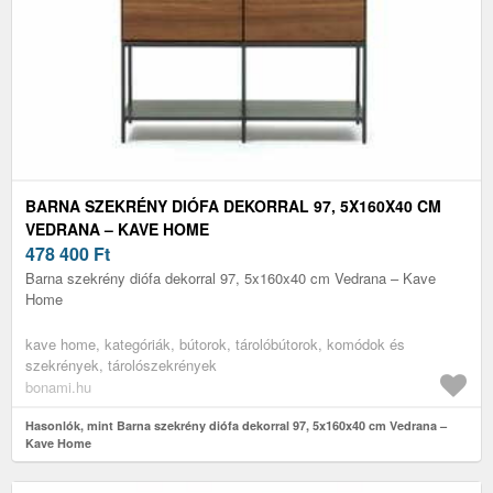
BARNA SZEKRÉNY DIÓFA DEKORRAL 97, 5X160X40 CM
VEDRANA – KAVE HOME
478 400
Ft
Barna szekrény diófa dekorral 97, 5x160x40 cm Vedrana – Kave
Home
kave home, kategóriák, bútorok, tárolóbútorok, komódok és
szekrények, tárolószekrények
bonami.hu
Hasonlók, mint Barna szekrény diófa dekorral 97, 5x160x40 cm Vedrana –
Kave Home