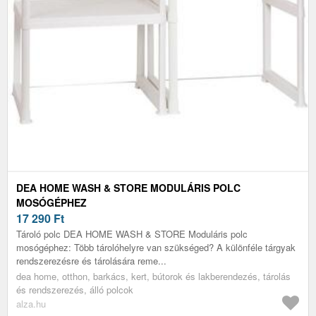
DEA HOME WASH & STORE MODULÁRIS POLC
MOSÓGÉPHEZ
17 290
Ft
Tároló polc DEA HOME WASH & STORE Moduláris polc
mosógéphez: Több tárolóhelyre van szükséged? A különféle tárgyak
rendszerezésre és tárolására reme...
dea home, otthon, barkács, kert, bútorok és lakberendezés, tárolás
és rendszerezés, álló polcok
alza.hu