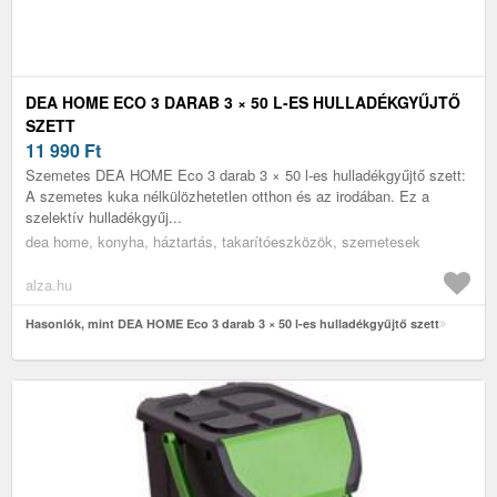
DEA HOME ECO 3 DARAB 3 × 50 L-ES HULLADÉKGYŰJTŐ
SZETT
11 990
Ft
Szemetes DEA HOME Eco 3 darab 3 × 50 l-es hulladékgyűjtő szett:
A szemetes kuka nélkülözhetetlen otthon és az irodában. Ez a
szelektív hulladékgyűj...
dea home, konyha, háztartás, takarítóeszközök, szemetesek
alza.hu
Hasonlók, mint DEA HOME Eco 3 darab 3 × 50 l-es hulladékgyűjtő szett