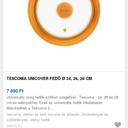
TESCOMA UNICOVER FEDŐ Ø 24, 26, 28 CM
7 890
Ft
Univerzális üveg fedők szilikon szegéllyel - Tescoma - 24, 26 és 28
cm-es edényekhez Ezek az univerzális fedők tökéletesen
illeszkednek a Tescoma 2...
tescoma, otthon és kert, konyha és étkezés, főzőedények és
sütőedények, edény fedők
pepita.hu