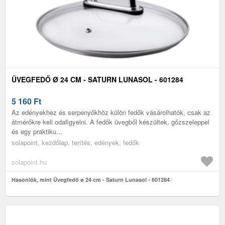
ÜVEGFEDŐ Ø 24 CM - SATURN LUNASOL - 601284
5 160
Ft
Az edényekhez és serpenyőkhöz külön fedők vásárolhatók, csak az
átmérőkre kell odafigyelni. A fedők üvegből készültek, gőzszeleppel
és egy praktiku...
solapoint, kezdőlap, terítés, edények, fedők
solapoint.hu
Hasonlók, mint Üvegfedő ø 24 cm - Saturn Lunasol - 601284