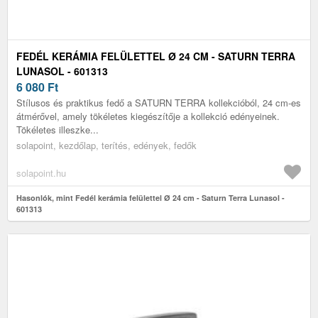
FEDÉL KERÁMIA FELÜLETTEL Ø 24 CM - SATURN TERRA
LUNASOL - 601313
6 080
Ft
Stílusos és praktikus fedő a SATURN TERRA kollekcióból, 24 cm-es
átmérővel, amely tökéletes kiegészítője a kollekció edényeinek.
Tökéletes illeszke...
solapoint, kezdőlap, terítés, edények, fedők
solapoint.hu
Hasonlók, mint Fedél kerámia felülettel Ø 24 cm - Saturn Terra Lunasol -
601313