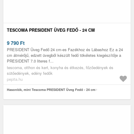
TESCOMA PRESIDENT ÜVEG FEDŐ - 24 CM
9 790
Ft
PRESIDENT Üveg Fedő 24 cm-es Fazékhoz és Lábashoz Ez a 24
cm átmérőjű, edzett üvegből készült fedő tökéletes kiegészítője a
PRESIDENT 7.0 literes f...
tescoma, otthon és kert, konyha és étkezés, főzőedények és
sütőedények, edény fedők
pepita.hu
Hasonlók, mint Tescoma PRESIDENT Üveg Fedő - 24 cm