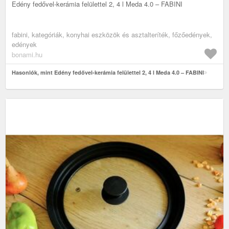
Edény fedővel-kerámia felülettel 2, 4 l Meda 4.0 – FABINI
fabini, kategóriák, konyhai eszközök és asztalteríték, főzőedények,
edények
bonami.hu
Hasonlók, mint Edény fedővel-kerámia felülettel 2, 4 l Meda 4.0 – FABINI