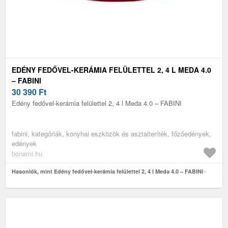
EDÉNY FEDŐVEL-KERÁMIA FELÜLETTEL 2, 4 L MEDA 4.0
– FABINI
30 390
Ft
Edény fedővel-kerámia felülettel 2, 4 l Meda 4.0 – FABINI
fabini, kategóriák, konyhai eszközök és asztalteríték, főzőedények,
edények
bonami.hu
Hasonlók, mint Edény fedővel-kerámia felülettel 2, 4 l Meda 4.0 – FABINI