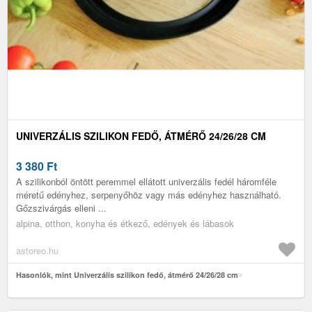
UNIVERZÁLIS SZILIKON FEDŐ, ÁTMÉRŐ 24/26/28 CM
3 380
Ft
A szilikonból öntött peremmel ellátott univerzális fedél háromféle
méretű edényhez, serpenyőhöz vagy más edényhez használható.
Gőzszivárgás elleni ...
alpina, otthon, konyha és étkező, edények és lábasok
astoreo.hu
Hasonlók, mint Univerzális szilikon fedő, átmérő 24/26/28 cm