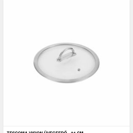
TESCOMA VISION ÜVEGFEDŐ - 24 CM