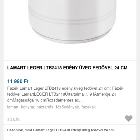
LAMART LEGER LTB2418 EDÉNY ÜVEG FEDŐVEL 24 CM
11 990
Ft
Fazék Lamart Leger LTB2418 edény üveg fedővel 24 cm: Fazék
fedővel LamartLEGER LTB2418Űrtartalma 7, 9 lÁtmérője 24
cmMagassága 18 cmRozsdamentes ac...
lamart, konyha, háztartás, főzőedények, fazekak
alza.hu
Hasonlók, mint Lamart Leger LTB2418 edény üveg fedővel 24 cm