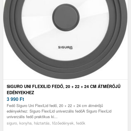
SIGURO UNI FLEXILID FEDŐ, 20 + 22 + 24 CM ÁTMÉRŐJŰ
EDÉNYEKHEZ
3 990
Ft
Fedő Siguro Uni FlexiLid fedő, 20 + 22 + 24 cm átmérőjű
edényekhez: Siguro FlexiLid univerzális fedőA Siguro FlexiLid
univerzális fedő praktikus ki...
siguro, konyha, háztartás, főzőedények, fedők