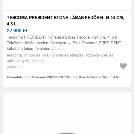
TESCOMA PRESIDENT STONE LÁBAS FEDŐVEL Ø 24 CM,
4.5 L
27 990
Ft
Tescoma PRESIDENT Kőhatású Lábas Fedővel - 24 cm, 4, 5 l:
Tökéletes főzés minden tűzhelyen 🍳 Ez a Tescoma PRESIDENT
kőhatású lábas tökéletes válasz...
tescoma, otthon és kert, konyha és étkezés, főzőedények és
sütőedények, lábasok
pepita.hu
Hasonlók, mint Tescoma PRESIDENT Stone Lábas fedővel ø 24 cm, 4.5 l