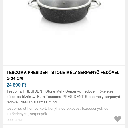
TESCOMA PRESIDENT STONE MÉLY SERPENYŐ FEDŐVEL
Ø 24 CM
24 690
Ft
Tescoma PRESIDENT Stone Mély Serpenyő Fedővel: Tökéletes
sütés és főzés 🍳 Ez a Tescoma PRESIDENT Stone mély serpenyő
fedővel ideális választás mind...
tescoma, otthon és kert, konyha és étkezés, főzőedények és
sütőedények, serpenyők
pepita.hu