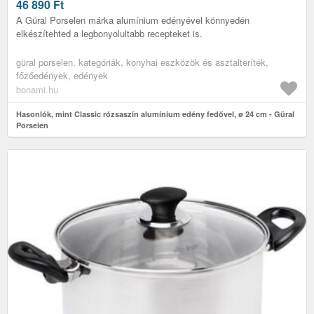
46 890
Ft
A Güral Porselen márka alumínium edényével könnyedén
elkészítehted a legbonyolultabb recepteket is.
güral porselen, kategóriák, konyhai eszközök és asztalteríték,
főzőedények, edények
bonami.hu
Hasonlók, mint Classic rózsaszín alumínium edény fedővel, ø 24 cm - Güral
Porselen