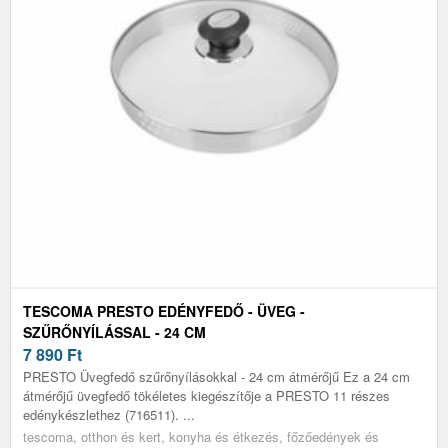
TESCOMA PRESTO EDÉNYFEDŐ - ÜVEG -
SZŰRŐNYÍLÁSSAL - 24 CM
7 890
Ft
PRESTO Üvegfedő szűrőnyílásokkal - 24 cm átmérőjű Ez a 24 cm
átmérőjű üvegfedő tökéletes kiegészítője a PRESTO 11 részes
edénykészlethez (716511). ...
tescoma, otthon és kert, konyha és étkezés, főzőedények és