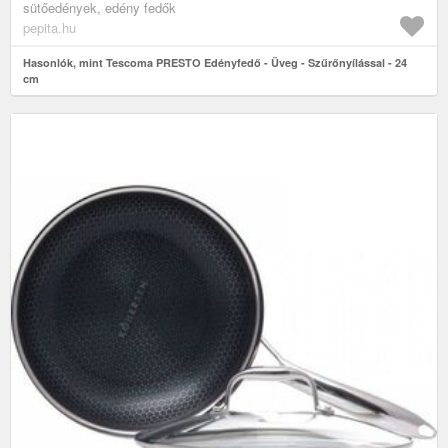
sütőedények, edény fedők
pepita.hu
Hasonlók, mint Tescoma PRESTO Edényfedő - Üveg - Szűrőnyílással - 24
cm