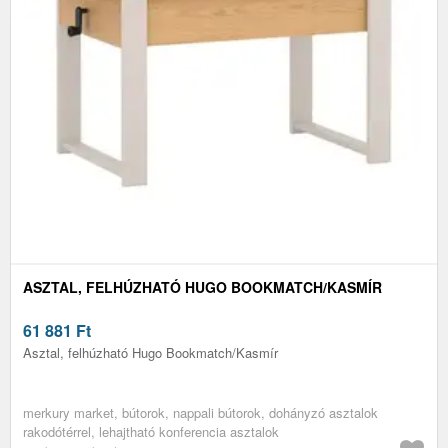
ASZTAL, FELHÚZHATÓ HUGO BOOKMATCH/KASMÍR
61 881
Ft
Asztal, felhúzható Hugo Bookmatch/Kasmír
merkury market, bútorok, nappali bútorok, dohányzó asztalok
rakodótérrel, lehajtható konferencia asztalok