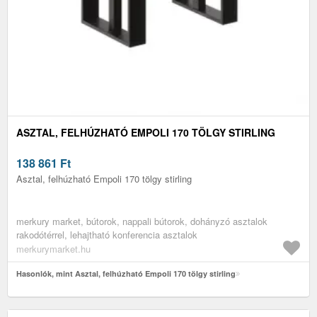
ASZTAL, FELHÚZHATÓ EMPOLI 170 TÖLGY STIRLING
138 861
Ft
Asztal, felhúzható Empoli 170 tölgy stirling
merkury market, bútorok, nappali bútorok, dohányzó asztalok
rakodótérrel, lehajtható konferencia asztalok
merkurymarket.hu
Hasonlók, mint Asztal, felhúzható Empoli 170 tölgy stirling