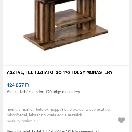
ASZTAL, FELHÚZHATÓ ISO 170 TÖLGY MONASTERY
124 057
Ft
Asztal, felhúzható Iso 170 tölgy monastery
merkury market, bútorok, nappali bútorok, dohányzó asztalok
rakodótérrel, lehajtható konferencia asztalok
merkurymarket.hu
Hasonlók, mint Asztal, felhúzható Iso 170 tölgy monastery