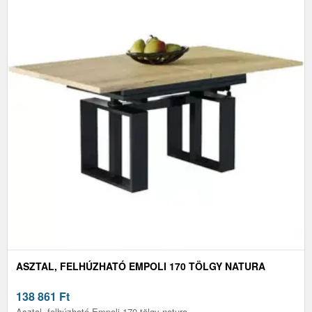
ASZTAL, FELHÚZHATÓ EMPOLI 170 TÖLGY NATURA
138 861
Ft
Asztal, felhúzható Empoli 170 tölgy natura