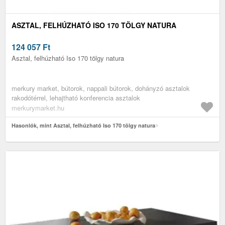
ASZTAL, FELHÚZHATÓ ISO 170 TÖLGY NATURA
124 057
Ft
Asztal, felhúzható Iso 170 tölgy natura
merkury market, bútorok, nappali bútorok, dohányzó asztalok
rakodótérrel, lehajtható konferencia asztalok
merkurymarket.hu
Hasonlók, mint Asztal, felhúzható Iso 170 tölgy natura