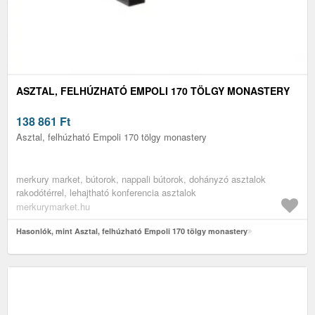
ASZTAL, FELHÚZHATÓ EMPOLI 170 TÖLGY MONASTERY
138 861
Ft
Asztal, felhúzható Empoli 170 tölgy monastery
merkury market, bútorok, nappali bútorok, dohányzó asztalok
rakodótérrel, lehajtható konferencia asztalok
merkurymarket.hu
Hasonlók, mint Asztal, felhúzható Empoli 170 tölgy monastery