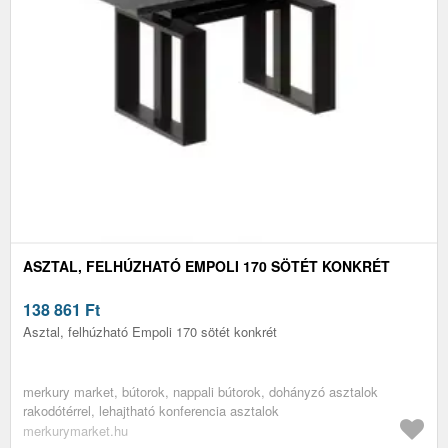
ASZTAL, FELHÚZHATÓ EMPOLI 170 SÖTÉT KONKRÉT
138 861
Ft
Asztal, felhúzható Empoli 170 sötét konkrét
merkury market, bútorok, nappali bútorok, dohányzó asztalok
rakodótérrel, lehajtható konferencia asztalok
merkurymarket.hu