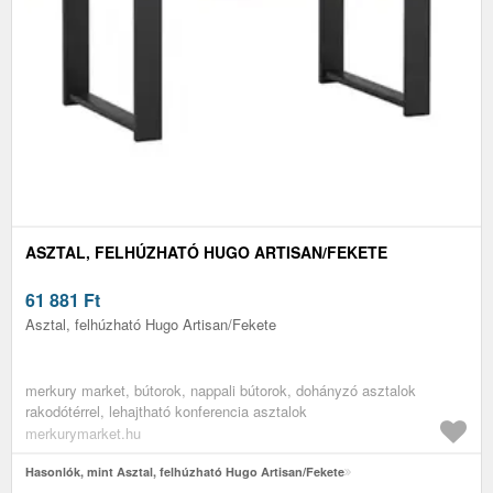
ASZTAL, FELHÚZHATÓ HUGO ARTISAN/FEKETE
61 881
Ft
Asztal, felhúzható Hugo Artisan/Fekete
merkury market, bútorok, nappali bútorok, dohányzó asztalok
rakodótérrel, lehajtható konferencia asztalok
merkurymarket.hu
Hasonlók, mint Asztal, felhúzható Hugo Artisan/Fekete