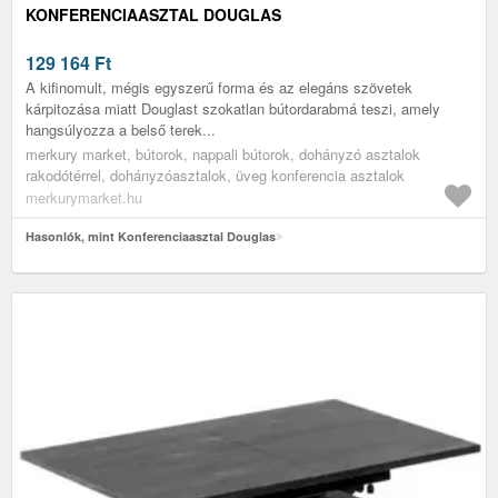
KONFERENCIAASZTAL DOUGLAS
129 164
Ft
A kifinomult, mégis egyszerű forma és az elegáns szövetek
kárpitozása miatt Douglast szokatlan bútordarabmá teszi, amely
hangsúlyozza a belső terek...
merkury market, bútorok, nappali bútorok, dohányzó asztalok
rakodótérrel, dohányzóasztalok, üveg konferencia asztalok
merkurymarket.hu
Hasonlók, mint Konferenciaasztal Douglas