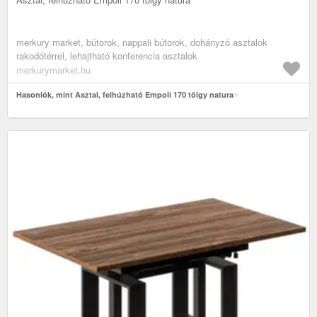
merkury market, bútorok, nappali bútorok, dohányzó asztalok
rakodótérrel, lehajtható konferencia asztalok
merkurymarket.hu
Hasonlók, mint Asztal, felhúzható Empoli 170 tölgy natura