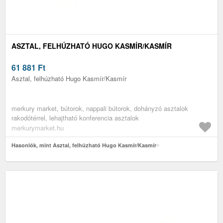
ASZTAL, FELHÚZHATÓ HUGO KASMÍR/KASMÍR
61 881
Ft
Asztal, felhúzható Hugo Kasmír/Kasmír
merkury market, bútorok, nappali bútorok, dohányzó asztalok
rakodótérrel, lehajtható konferencia asztalok
merkurymarket.hu
Hasonlók, mint Asztal, felhúzható Hugo Kasmír/Kasmír