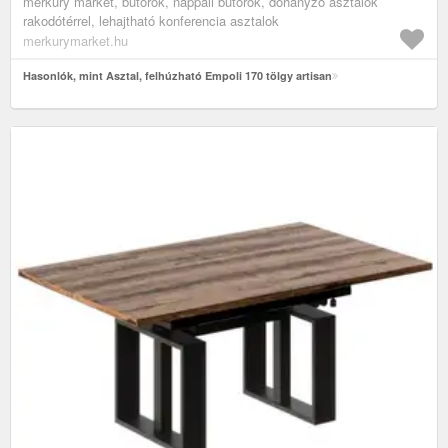
merkury market, bútorok, nappali bútorok, dohányzó asztalok
rakodótérrel, lehajtható konferencia asztalok
merkurymarket.hu
Hasonlók, mint Asztal, felhúzható Empoli 170 tölgy artisan