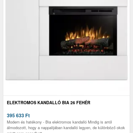
ELEKTROMOS KANDALLÓ BIA 26 FEHÉR
395 633
Ft
Modern és hatékony - Bia elektromos kandalló Mindig is arról
álmodozott, hogy a nappalijában kandalló legyen, de különböző okok