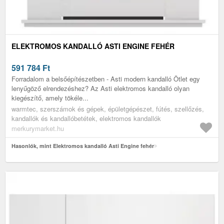
ELEKTROMOS KANDALLÓ ASTI ENGINE FEHÉR
591 784
Ft
Forradalom a belsőépítészetben - Asti modern kandalló Ötlet egy
lenyűgöző elrendezéshez? Az Asti elektromos kandalló olyan
kiegészítő, amely tökéle...
warmtec, szerszámok és gépek, épületgépészet, fútés, szellőzés,
kandallók és kandallóbetétek, elektromos kandallók
merkurymarket.hu
Hasonlók, mint Elektromos kandalló Asti Engine fehér