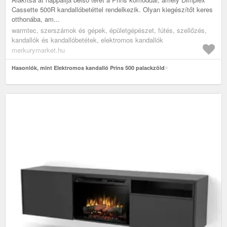
Cassette 500R kandallóbetéttel rendelkezik. Olyan kiegészítőt keres
otthonába, am...
warmtec, szerszámok és gépek, épületgépészet, fútés, szellőzés,
kandallók és kandallóbetétek, elektromos kandallók
merkurymarket.hu
Hasonlók, mint Elektromos kandalló Prins 500 palackzöld