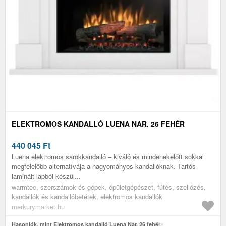
ELEKTROMOS KANDALLÓ LUENA NAR. 26 FEHÉR
440 045
Ft
Luena elektromos sarokkandalló – kiváló és mindenekelőtt sokkal
megfelelőbb alternatívája a hagyományos kandallóknak. Tartós
laminált lapból készül...
warmtec, szerszámok és gépek, épületgépészet, fútés, szellőzés,
kandallók és kandallóbetétek, elektromos kandallók
merkurymarket.hu
Hasonlók, mint Elektromos kandalló Luena Nar. 26 fehér