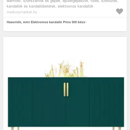
warmtec, szerszámok és gépek, épületgépészet, fútés, szellőzés,
kandallók és kandallóbetétek, elektromos kandallók
merkurymarket.hu
Hasonlók, mint Elektromos kandalló Prins 500 bézs