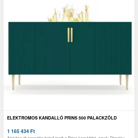
ELEKTROMOS KANDALLÓ PRINS 500 PALACKZÖLD
1 165 434
Ft
Alakítsa át nappalija belső terét a Prins komóddal, amely Dimplex