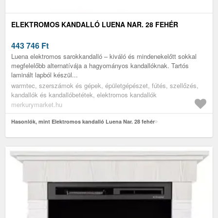
ELEKTROMOS KANDALLÓ LUENA NAR. 28 FEHÉR
443 746
Ft
Luena elektromos sarokkandalló – kiváló és mindenekelőtt sokkal
megfelelőbb alternatívája a hagyományos kandallóknak. Tartós
laminált lapból készül...
warmtec, szerszámok és gépek, épületgépészet, fútés, szellőzés,
kandallók és kandallóbetétek, elektromos kandallók
merkurymarket.hu
Hasonlók, mint Elektromos kandalló Luena Nar. 28 fehér