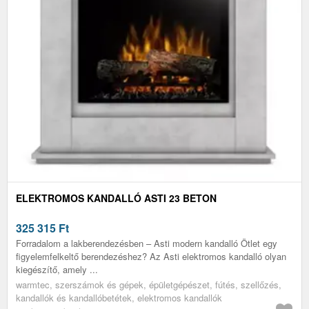
ELEKTROMOS KANDALLÓ ASTI 23 BETON
325 315
Ft
Forradalom a lakberendezésben – Asti modern kandalló Ötlet egy
figyelemfelkeltő berendezéshez? Az Asti elektromos kandalló olyan
kiegészítő, amely ...
warmtec, szerszámok és gépek, épületgépészet, fútés, szellőzés,
kandallók és kandallóbetétek, elektromos kandallók