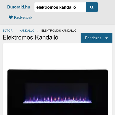
Butoraid.hu
Kedvencek
BÚTOR
KANDALLÓ
JELENLEGI:
ELEKTROMOS KANDALLÓ
Elektromos Kandalló
Rendezés