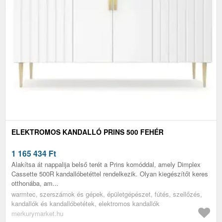
ELEKTROMOS KANDALLÓ PRINS 500 FEHÉR
1 165 434
Ft
Alakítsa át nappalija belső terét a Prins komóddal, amely Dimplex
Cassette 500R kandallóbetéttel rendelkezik. Olyan kiegészítőt keres
otthonába, am...
warmtec, szerszámok és gépek, épületgépészet, fútés, szellőzés,
kandallók és kandallóbetétek, elektromos kandallók
merkurymarket.hu