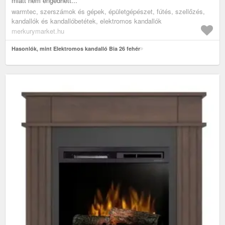
miatt nem engedhett...
warmtec, szerszámok és gépek, épületgépészet, fútés, szellőzés,
kandallók és kandallóbetétek, elektromos kandallók
merkurymarket.hu
Hasonlók, mint Elektromos kandalló Bia 26 fehér