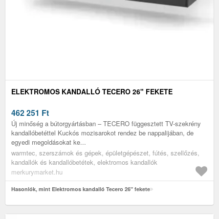
ELEKTROMOS KANDALLÓ TECERO 26" FEKETE
462 251
Ft
Új minőség a bútorgyártásban – TECERO függesztett TV-szekrény
kandallóbetéttel Kuckós mozisarokot rendez be nappalijában, de
egyedi megoldásokat ke...
warmtec, szerszámok és gépek, épületgépészet, fútés, szellőzés,
kandallók és kandallóbetétek, elektromos kandallók
merkurymarket.hu
Hasonlók, mint Elektromos kandalló Tecero 26" fekete