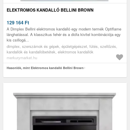
ELEKTROMOS KANDALLÓ BELLINI BROWN
129 164
Ft
A Dimplex Bellini elektromos kandalló egy modern termék Optiflame
lánghatással. A klasszikus fehér és a diófa kivitel kombinációja egy
kis csillogá...
dimplex, szerszámok és gépek, épületgépészet, fútés, szellőzés,
kandallók és kandallóbetétek, elektromos kandallók
merkurymarket.hu
Hasonlók, mint Elektromos kandalló Bellini Brown