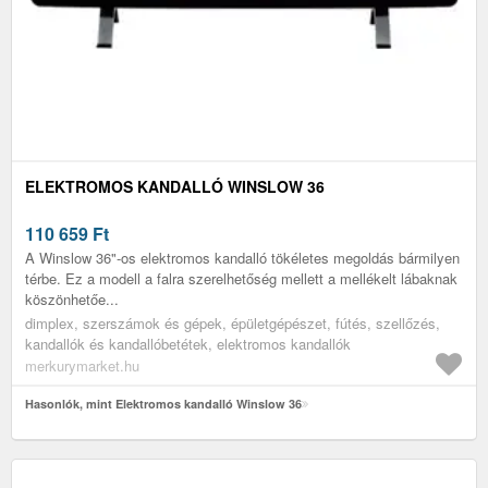
ELEKTROMOS KANDALLÓ WINSLOW 36
110 659
Ft
A Winslow 36"-os elektromos kandalló tökéletes megoldás bármilyen
térbe. Ez a modell a falra szerelhetőség mellett a mellékelt lábaknak
köszönhetőe...
dimplex, szerszámok és gépek, épületgépészet, fútés, szellőzés,
kandallók és kandallóbetétek, elektromos kandallók
merkurymarket.hu
Hasonlók, mint Elektromos kandalló Winslow 36