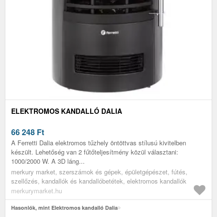
ELEKTROMOS KANDALLÓ DALIA
66 248
Ft
A Ferretti Dalia elektromos tűzhely öntöttvas stílusú kivitelben
készült. Lehetőség van 2 fűtőteljesítmény közül választani:
1000/2000 W. A 3D láng...
merkury market, szerszámok és gépek, épületgépészet, fútés,
szellőzés, kandallók és kandallóbetétek, elektromos kandallók
merkurymarket.hu
Hasonlók, mint Elektromos kandalló Dalia