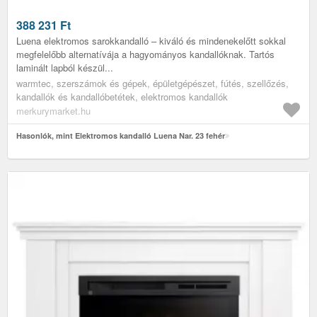
388 231
Ft
Luena elektromos sarokkandalló – kiváló és mindenekelőtt sokkal
megfelelőbb alternatívája a hagyományos kandallóknak. Tartós
laminált lapból készül...
warmtec, szerszámok és gépek, épületgépészet, fútés, szellőzés,
kandallók és kandallóbetétek, elektromos kandallók
merkurymarket.hu
Hasonlók, mint Elektromos kandalló Luena Nar. 23 fehér