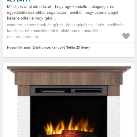
Mindig is arról álmodozott, hogy egy kandalló melegséget és
egyedülálló esztétikát sugározzon, anélkül, hogy üzemanyagot
kellene töltenie vagy taka...
warmtec, szerszámok és gépek, épületgépészet, fútés, szellőzés,
kandallók és kandallóbetétek, elektromos kandallók
merkurymarket.hu
Hasonlók, mint Elektromos kandalló Tetlin 23 fehér