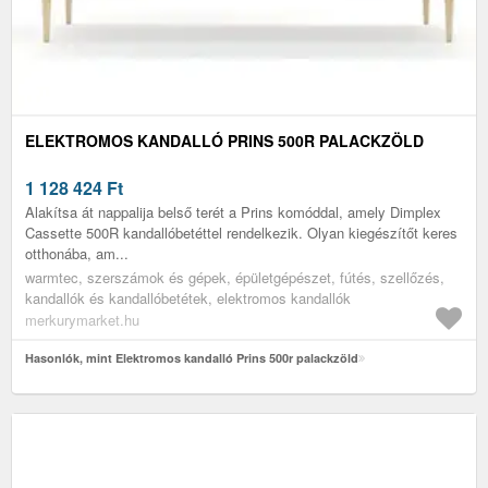
ELEKTROMOS KANDALLÓ PRINS 500R PALACKZÖLD
1 128 424
Ft
Alakítsa át nappalija belső terét a Prins komóddal, amely Dimplex
Cassette 500R kandallóbetéttel rendelkezik. Olyan kiegészítőt keres
otthonába, am...
warmtec, szerszámok és gépek, épületgépészet, fútés, szellőzés,
kandallók és kandallóbetétek, elektromos kandallók
merkurymarket.hu
Hasonlók, mint Elektromos kandalló Prins 500r palackzöld