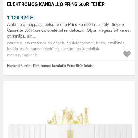
ELEKTROMOS KANDALLÓ PRINS 500R FEHÉR
1 128 424
Ft
Alakítsa át nappalija belső terét a Prins komóddal, amely Dimplex
Cassette 500R kandallóbetéttel rendelkezik. Olyan kiegészítőt keres
otthonába, am...
warmtec, szerszámok és gépek, épületgépészet, fútés, szellőzés,
kandallók és kandallóbetétek, elektromos kandallók
merkurymarket.hu
Hasonlók, mint Elektromos kandalló Prins 500r fehér