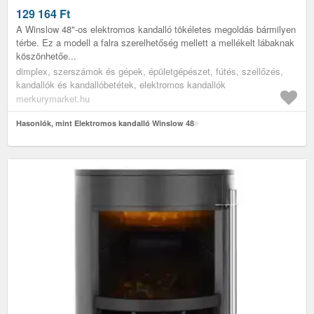
129 164
Ft
A Winslow 48"-os elektromos kandalló tökéletes megoldás bármilyen
térbe. Ez a modell a falra szerelhetőség mellett a mellékelt lábaknak
köszönhetőe...
dimplex, szerszámok és gépek, épületgépészet, fútés, szellőzés,
kandallók és kandallóbetétek, elektromos kandallók
merkurymarket.hu
Hasonlók, mint Elektromos kandalló Winslow 48