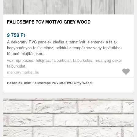
FALICSEMPE PCV MOTIVO GREY WOOD
9 758
Ft
A dekoratív PVC panelek ideális alternatívát jelentenek a falak
hagyományos felületeihez, például csempékhez vagy tapétákhoz
történő felújításakor....
vox, építkezés, felújítás, falburkolat, falburkolás, műanyag dekor
falburkolat
merkurymarket.hu
Hasonlók, mint Falicsempe PCV MOTIVO Grey Wood