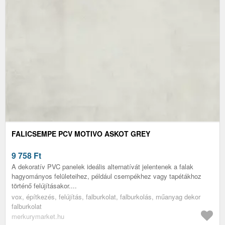
FALICSEMPE PCV MOTIVO ASKOT GREY
9 758
Ft
A dekoratív PVC panelek ideális alternatívát jelentenek a falak
hagyományos felületeihez, például csempékhez vagy tapétákhoz
történő felújításakor....
vox, építkezés, felújítás, falburkolat, falburkolás, műanyag dekor
falburkolat
merkurymarket.hu