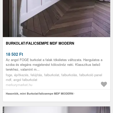
BURKOLAT/FALICSEMPE MDF MODERN
18 502
Ft
Az angol FOGE burkolat a falak tökéletes változata. Hangulatos a
szoba és elegáns megjelenést kölcsönöz neki. Klasszikus belső
terekhez, valamint m...
foge, építkezés, felújítás, falburkolat, falburkolás, falburkoló panel
mdf, angol falburkolat
merkurymarket.hu
Hasonlók, mint Burkolat/falicsempe MDF MODERN