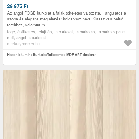
29 975
Ft
Az angol FOGE burkolat a falak tökéletes változata. Hangulatos a
szoba és elegáns megjelenést kölcsönöz neki. Klasszikus belső
terekhez, valamint m...
foge, építkezés, felújítás, falburkolat, falburkolás, falburkoló panel
mdf, angol falburkolat
merkurymarket.hu
Hasonlók, mint Burkolat/falicsempe MDF ART design