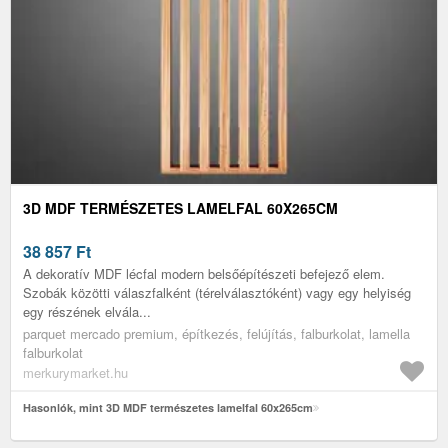
3D MDF TERMÉSZETES LAMELFAL 60X265CM
38 857
Ft
A dekoratív MDF lécfal modern belsőépítészeti befejező elem.
Szobák közötti válaszfalként (térelválasztóként) vagy egy helyiség
egy részének elvála...
parquet mercado premium, építkezés, felújítás, falburkolat, lamella
falburkolat
merkurymarket.hu
Hasonlók, mint 3D MDF természetes lamelfal 60x265cm