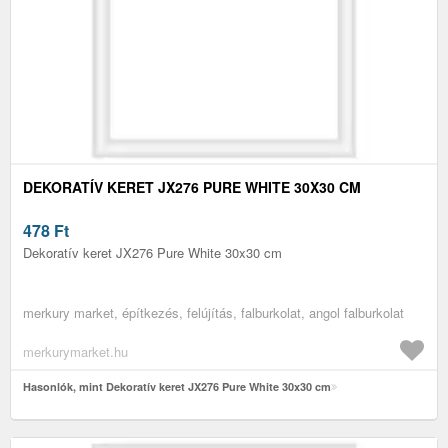
DEKORATÍV KERET JX276 PURE WHITE 30X30 CM
478
Ft
Dekoratív keret JX276 Pure White 30x30 cm
merkury market, építkezés, felújítás, falburkolat, angol falburkolat
merkurymarket.hu
Hasonlók, mint Dekoratív keret JX276 Pure White 30x30 cm