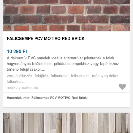
FALICSEMPE PCV MOTIVO RED BRICK
10 290
Ft
A dekoratív PVC panelek ideális alternatívát jelentenek a falak
hagyományos felületeihez, például csempékhez vagy tapétákhoz
történő felújításakor....
vox, építkezés, felújítás, falburkolat, falburkolás, műanyag dekor
falburkolat
merkurymarket.hu
Hasonlók, mint Falicsempe PCV MOTIVO Red Brick