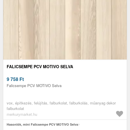
FALICSEMPE PCV MOTIVO SELVA
9 758
Ft
Falicsempe PCV MOTIVO Selva
vox, építkezés, felújítás, falburkolat, falburkolás, műanyag dekor
falburkolat
merkurymarket.hu
Hasonlók, mint Falicsempe PCV MOTIVO Selva