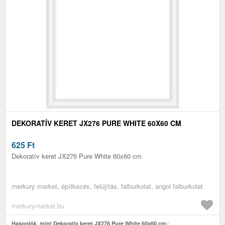
DEKORATÍV KERET JX276 PURE WHITE 60X60 CM
625
Ft
Dekoratív keret JX276 Pure White 60x60 cm
merkury market, építkezés, felújítás, falburkolat, angol falburkolat
merkurymarket.hu
Hasonlók, mint Dekoratív keret JX276 Pure White 60x60 cm