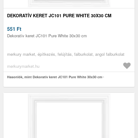
DEKORATÍV KERET JC101 PURE WHITE 30X30 CM
551
Ft
Dekoratív keret JC101 Pure White 30x30 cm
merkury market, építkezés, felújítás, falburkolat, angol falburkolat
merkurymarket.hu
Hasonlók, mint Dekoratív keret JC101 Pure White 30x30 cm