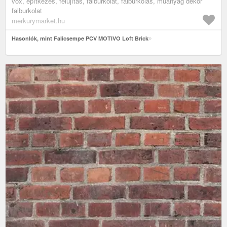
vox, építkezés, felújítás, falburkolat, falburkolás, műanyag dekor
falburkolat
merkurymarket.hu
Hasonlók, mint Falicsempe PCV MOTIVO Loft Brick