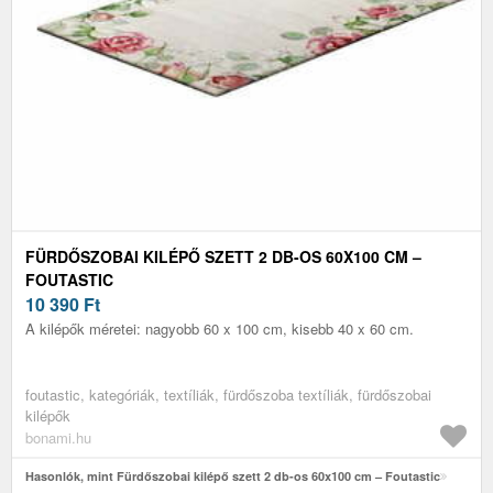
FÜRDŐSZOBAI KILÉPŐ SZETT 2 DB-OS 60X100 CM –
FOUTASTIC
10 390
Ft
A kilépők méretei: nagyobb 60 x 100 cm, kisebb 40 x 60 cm.
foutastic, kategóriák, textíliák, fürdőszoba textíliák, fürdőszobai
kilépők
bonami.hu
Hasonlók, mint Fürdőszobai kilépő szett 2 db-os 60x100 cm – Foutastic