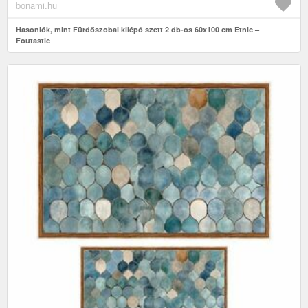
bonami.hu
Hasonlók, mint Fürdőszobai kilépő szett 2 db-os 60x100 cm Etnic –
Foutastic