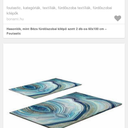
foutastic, kategóriák, textíliák, fürdőszoba textíliák, fürdőszobai
kilépők
bonami.hu
Hasonlók, mint Bézs fürdőszobai kilépő szett 2 db-os 60x100 cm –
Foutastic