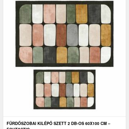
FÜRDŐSZOBAI KILÉPŐ SZETT 2 DB-OS 60X100 CM –