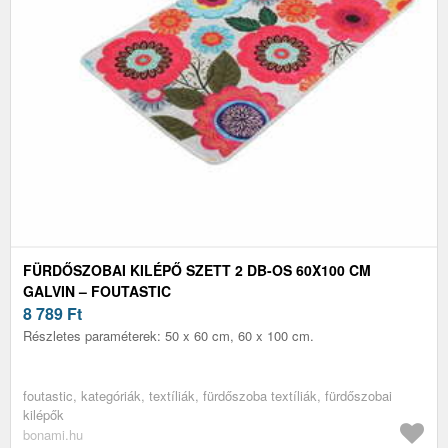
FÜRDŐSZOBAI KILÉPŐ SZETT 2 DB-OS 60X100 CM
GALVIN – FOUTASTIC
8 789
Ft
Részletes paraméterek: 50 x 60 cm, 60 x 100 cm.
foutastic, kategóriák, textíliák, fürdőszoba textíliák, fürdőszobai
kilépők
bonami.hu