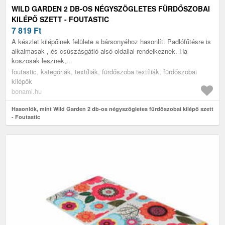
WILD GARDEN 2 DB-OS NÉGYSZÖGLETES FÜRDŐSZOBAI
KILÉPŐ SZETT - FOUTASTIC
7 819
Ft
A készlet kilépőinek felülete a bársonyéhoz hasonlít. Padlófűtésre is
alkalmasak , és csúszásgátló alsó oldallal rendelkeznek. Ha
koszosak lesznek,...
foutastic, kategóriák, textíliák, fürdőszoba textíliák, fürdőszobai
kilépők
bonami.hu
Hasonlók, mint Wild Garden 2 db-os négyszögletes fürdőszobai kilépő szett
- Foutastic