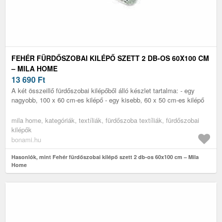
FEHÉR FÜRDŐSZOBAI KILÉPŐ SZETT 2 DB-OS 60X100 CM
– MILA HOME
13 690
Ft
A két összeillő fürdőszobai kilépőből álló készlet tartalma: - egy
nagyobb, 100 x 60 cm-es kilépő - egy kisebb, 60 x 50 cm-es kilépő
mila home, kategóriák, textíliák, fürdőszoba textíliák, fürdőszobai
kilépők
bonami.hu
Hasonlók, mint Fehér fürdőszobai kilépő szett 2 db-os 60x100 cm – Mila
Home