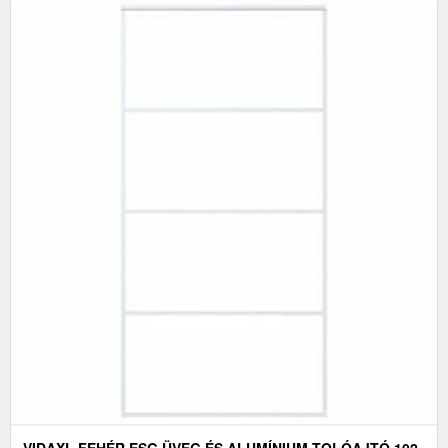
VIDAXL FEHÉR ESG ÜVEG ÉS ALUMÍNIUM TOLÓAJTÓ 102,