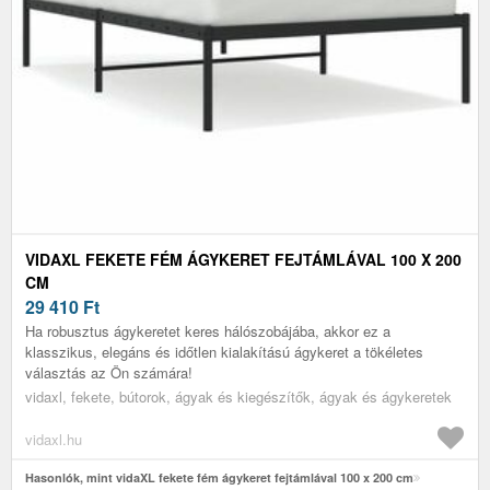
VIDAXL FEKETE FÉM ÁGYKERET FEJTÁMLÁVAL 100 X 200
CM
29 410
Ft
Ha robusztus ágykeretet keres hálószobájába, akkor ez a
klasszikus, elegáns és időtlen kialakítású ágykeret a tökéletes
választás az Ön számára!
vidaxl, fekete, bútorok, ágyak és kiegészítők, ágyak és ágykeretek
vidaxl.hu
Hasonlók, mint vidaXL fekete fém ágykeret fejtámlával 100 x 200 cm