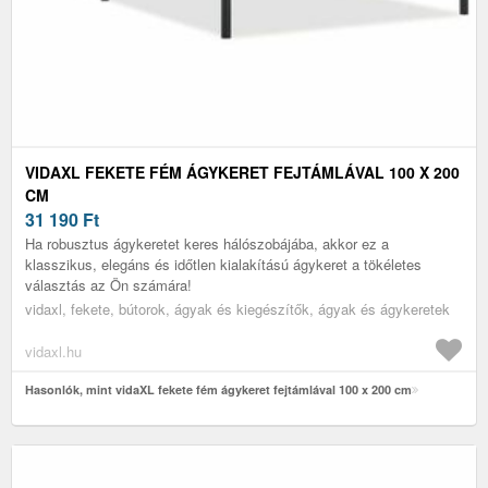
VIDAXL FEKETE FÉM ÁGYKERET FEJTÁMLÁVAL 100 X 200
CM
31 190
Ft
Ha robusztus ágykeretet keres hálószobájába, akkor ez a
klasszikus, elegáns és időtlen kialakítású ágykeret a tökéletes
választás az Ön számára!
vidaxl, fekete, bútorok, ágyak és kiegészítők, ágyak és ágykeretek
vidaxl.hu
Hasonlók, mint vidaXL fekete fém ágykeret fejtámlával 100 x 200 cm