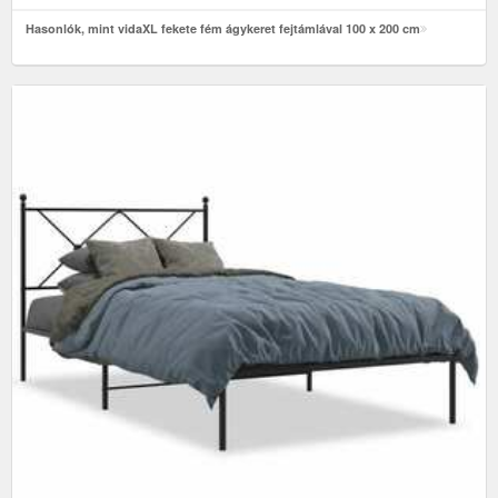
Hasonlók, mint vidaXL fekete fém ágykeret fejtámlával 100 x 200 cm