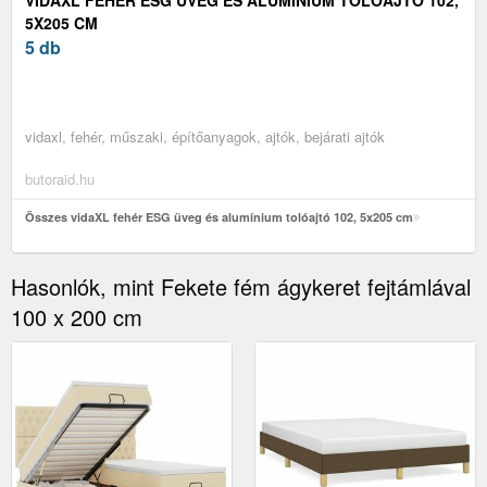
5X205 CM
5 db
vidaxl, fehér, műszaki, építőanyagok, ajtók, bejárati ajtók
butoraid.hu
Összes vidaXL fehér ESG üveg és alumínium tolóajtó 102, 5x205 cm
Hasonlók, mint Fekete fém ágykeret fejtámlával
100 x 200 cm