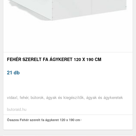
FEHÉR SZERELT FA ÁGYKERET 120 X 190 CM
21 db
vidaxl, fehér, bútorok, ágyak és kiegészítők, ágyak és ágykeretek
butoraid.hu
Összes Fehér szerelt fa ágykeret 120 x 190 cm