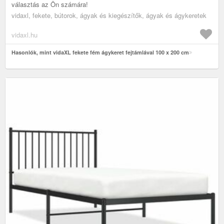
választás az Ön számára!
vidaxl, fekete, bútorok, ágyak és kiegészítők, ágyak és ágykeretek
vidaxl.hu
Hasonlók, mint vidaXL fekete fém ágykeret fejtámlával 100 x 200 cm