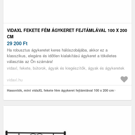
VIDAXL FEKETE FÉM ÁGYKERET FEJTÁMLÁVAL 100 X 200
CM
29 200
Ft
Ha robusztus ágykeretet keres hálószobájába, akkor ez a
klasszikus, elegáns és időtlen kialakítású ágykeret a tökéletes
választás az Ön számára!
vidaxl, fekete, bútorok, ágyak és kiegészítők, ágyak és ágykeretek
vidaxl.hu
Hasonlók, mint vidaXL fekete fém ágykeret fejtámlával 100 x 200 cm