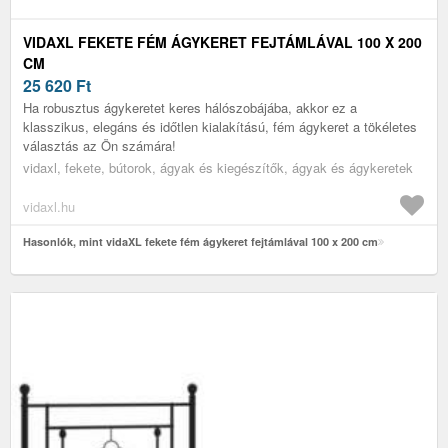
VIDAXL FEKETE FÉM ÁGYKERET FEJTÁMLÁVAL 100 X 200
CM
25 620
Ft
Ha robusztus ágykeretet keres hálószobájába, akkor ez a
klasszikus, elegáns és időtlen kialakítású, fém ágykeret a tökéletes
választás az Ön számára!
vidaxl, fekete, bútorok, ágyak és kiegészítők, ágyak és ágykeretek
vidaxl.hu
Hasonlók, mint vidaXL fekete fém ágykeret fejtámlával 100 x 200 cm