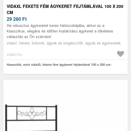
VIDAXL FEKETE FÉM ÁGYKERET FEJTÁMLÁVAL 100 X 200
CM
29 280
Ft
Ha robusztus ágykeretet keres hálószobájába, akkor ez a
klasszikus, elegáns és időtlen kialakítású ágykeret a tökéletes
választás az Ön számára!
vidaxl, fekete, bútorok, ágyak és kiegészítők, ágyak és ágykeretek
vidaxl.hu
Hasonlók, mint vidaXL fekete fém ágykeret fejtámlával 100 x 200 cm