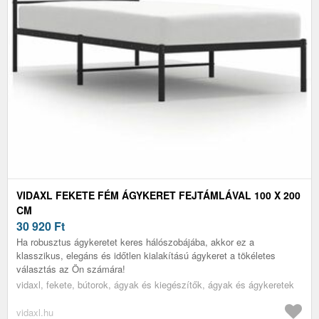
VIDAXL FEKETE FÉM ÁGYKERET FEJTÁMLÁVAL 100 X 200
CM
30 920
Ft
Ha robusztus ágykeretet keres hálószobájába, akkor ez a
klasszikus, elegáns és időtlen kialakítású ágykeret a tökéletes
választás az Ön számára!
vidaxl, fekete, bútorok, ágyak és kiegészítők, ágyak és ágykeretek
vidaxl.hu