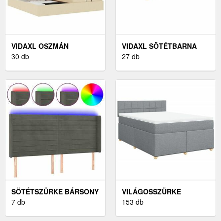
VIDAXL OSZMÁN
VIDAXL SÖTÉTBARNA
ÁGYKERET
30 db
SZÖVET ÁGYKERET 140 X
27 db
MATRACOKKAL KRÉM
200 CM
180X200CM SZÖVET
SÖTÉTSZÜRKE BÁRSONY
VILÁGOSSZÜRKE
LED-ES FEJTÁMLA
7 db
SZÖVET RUGÓS ÁGY
153 db
183X16X118/128 CM
MATRACCAL 140 X 200