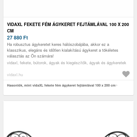
VIDAXL FEKETE FÉM ÁGYKERET FEJTÁMLÁVAL 100 X 200
CM
27 880
Ft
Ha robusztus ágykeretet keres hálószobájába, akkor ez a
klasszikus, elegáns és időtlen kialakítású ágykeret a tökéletes
választás az Ön számára!
vidaxl, fekete, bútorok, ágyak és kiegészítők, ágyak és ágykeretek
vidaxl.hu
Hasonlók, mint vidaXL fekete fém ágykeret fejtámlával 100 x 200 cm