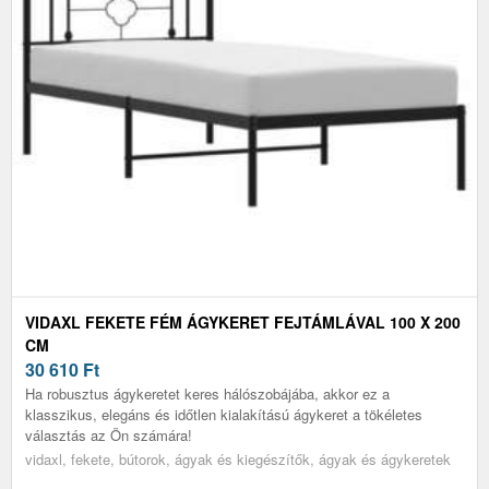
VIDAXL FEKETE FÉM ÁGYKERET FEJTÁMLÁVAL 100 X 200
CM
30 610
Ft
Ha robusztus ágykeretet keres hálószobájába, akkor ez a
klasszikus, elegáns és időtlen kialakítású ágykeret a tökéletes
választás az Ön számára!
vidaxl, fekete, bútorok, ágyak és kiegészítők, ágyak és ágykeretek