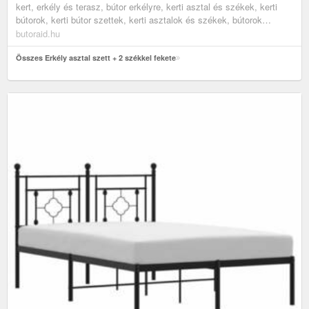
kert, erkély és terasz, bútor erkélyre, kerti asztal és székek, kerti
bútorok, kerti bútor szettek, kerti asztalok és székek, bútorok
teraszra
butoraid.hu
Összes Erkély asztal szett + 2 székkel fekete