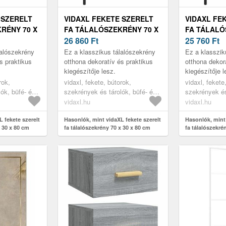
 SZERELT
VIDAXL FEKETE SZERELT
VIDAXL FE
RÉNY 70 X
FA TÁLALÓSZEKRÉNY 70 X
FA TÁLALÓ
30 X 80 CM
26 860
Ft
30 X 80 CM
25 760
Ft
lalószekrény
Ez a klasszikus tálalószekrény
Ez a klasszik
s praktikus
otthona dekoratív és praktikus
otthona dekor
kiegészítője lesz.
kiegészítője l
rok,
vidaxl, fekete, bútorok,
vidaxl, fekete
ók, büfé- és
szekrények és tárolók, büfé- és
szekrények és
tálalóasztalok
tálalóasztalok
vidaxl.hu
vidaxl.hu
 fekete szerelt
Hasonlók, mint vidaXL fekete szerelt
Hasonlók, mint 
x 30 x 80 cm
fa tálalószekrény 70 x 30 x 80 cm
fa tálalószekré