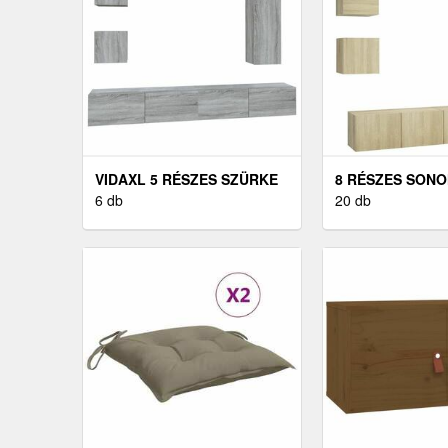
VIDAXL 5 RÉSZES SZÜRKE
8 RÉSZES SON
SONOMA SZÍNŰ SZERELT
6 db
SZÍNŰ SZERELT 
20 db
FA TV-SZEKRÉNYSZETT
SZEKRÉNYSZET