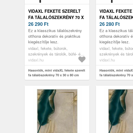
VIDAXL FEKETE SZERELT
VIDAXL FEKETE
FA TÁLALÓSZEKRÉNY 70 X
FA TÁLALÓSZEK
30 X 80 CM
26 290
Ft
30 X 80 CM
26 280
Ft
Ez a klasszikus tálalószekrény
Ez a klasszikus tá
otthona dekoratív és praktikus
otthona dekoratív é
kiegészítője lesz.
kiegészítője lesz.
vidaxl, fekete, bútorok,
vidaxl, fekete, búto
szekrények és tárolók, büfé- és
szekrények és tárol
tálalóasztalok
tálalóasztalok
vidaxl.hu
vidaxl.hu
Hasonlók, mint vidaXL fekete szerelt
Hasonlók, mint vidaXL
fa tálalószekrény 70 x 30 x 80 cm
fa tálalószekrény 70 