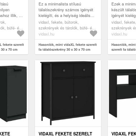
X 70 CM
ítású
Ez a minimalista stílusú
Ezek a minimal
milyen
tálalószekrény számos igényét
készült tála
shoz illik, és
kielégíti, és a helyiség ideális
igényét kielég
 varázsol
kiegészítője lesz.
ideális kiegés
rok,
vidaxl, fekete, bútorok,
vidaxl, fekete
ók, büfé- és
szekrények és tárolók, büfé- és
szekrények és
tálalóasztalok
tálalóasztalok
vidaxl.hu
vidaxl.hu
 fekete szerelt
Hasonlók, mint vidaXL fekete szerelt
Hasonlók, mint
x 30 x 70 cm
fa tálalószekrény 30 x 30 x 70 cm
szerelt fa tálal
cm
EKETE
VIDAXL FEKETE SZERELT
VIDAXL FE