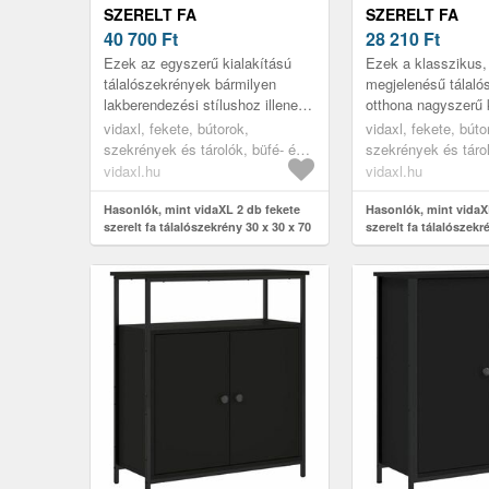
SZERELT FA
SZERELT FA
TÁLALÓSZEKRÉNY 30 X 30
40 700
Ft
TÁLALÓSZEKRÉN
28 210
Ft
X 70 CM
X 70 CM
Ezek az egyszerű kialakítású
Ezek a klasszikus, 
tálalószekrények bármilyen
megjelenésű tálaló
lakberendezési stílushoz illenek,
otthona nagyszerű 
és elegáns hangulatot
lesznek.
vidaxl, fekete, bútorok,
vidaxl, fekete, búto
varázsolnak otthonába.
szekrények és tárolók, büfé- és
szekrények és tárol
tálalóasztalok
tálalóasztalok
vidaxl.hu
vidaxl.hu
Hasonlók, mint vidaXL 2 db fekete
Hasonlók, mint vidaX
szerelt fa tálalószekrény 30 x 30 x 70
szerelt fa tálalószekr
cm
cm