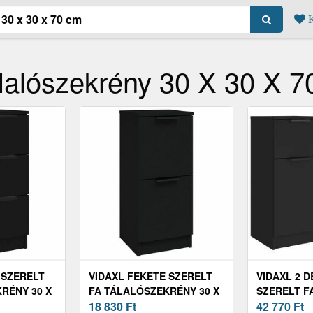
K
álalószekrény 30 X 30 X 
 SZERELT
VIDAXL FEKETE SZERELT
VIDAXL 2 
RÉNY 30 X
FA TÁLALÓSZEKRÉNY 30 X
SZERELT F
30 X 70 CM
18 830
Ft
TÁLALÓSZE
42 770
Ft