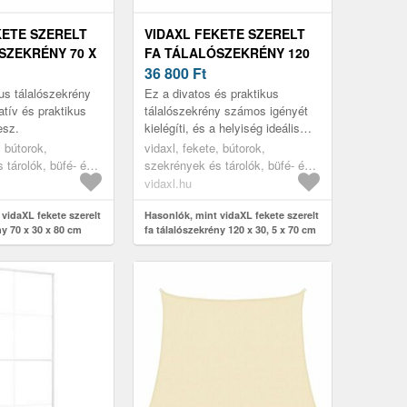
KETE SZERELT
VIDAXL FEKETE SZERELT
SZEKRÉNY 70 X
FA TÁLALÓSZEKRÉNY 120
X 30, 5 X 70 CM
36 800
Ft
us tálalószekrény
Ez a divatos és praktikus
atív és praktikus
tálalószekrény számos igényét
esz.
kielégíti, és a helyiség ideális
kiegészítője lesz.
, bútorok,
vidaxl, fekete, bútorok,
 tárolók, büfé- és
szekrények és tárolók, büfé- és
tálalóasztalok
vidaxl.hu
vidaXL fekete szerelt
Hasonlók, mint vidaXL fekete szerelt
ny 70 x 30 x 80 cm
fa tálalószekrény 120 x 30, 5 x 70 cm