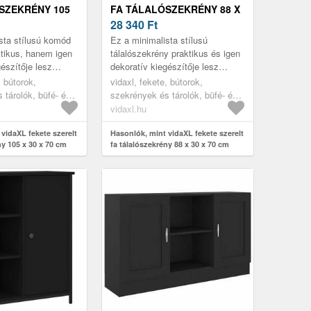
SZEKRÉNY 105
FA TÁLALÓSZEKRÉNY 88 X
M
30 X 70 CM
28 340
Ft
sta stílusú komód
Ez a minimalista stílusú
tikus, hanem igen
tálalószekrény praktikus és igen
észítője lesz
dekoratív kiegészítője lesz
otthonának..
, bútorok,
vidaxl, fekete, bútorok,
 tárolók, büfé- és
szekrények és tárolók, büfé- és
tálalóasztalok
vidaxl.hu
vidaXL fekete szerelt
Hasonlók, mint vidaXL fekete szerelt
ny 105 x 30 x 70 cm
fa tálalószekrény 88 x 30 x 70 cm