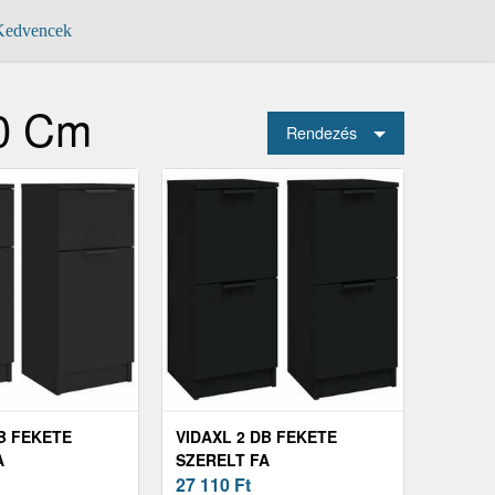
edvencek
70 Cm
Rendezés
DB FEKETE
VIDAXL 2 DB FEKETE
A
SZERELT FA
KRÉNY 30 X 30
TÁLALÓSZEKRÉNY 30 X 30
27 110
Ft