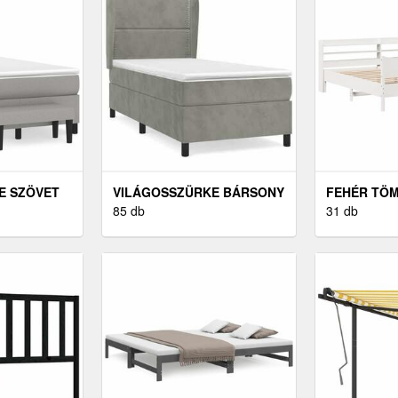
E SZÖVET
VILÁGOSSZÜRKE BÁRSONY
FEHÉR TÖ
TRACCAL
RUGÓS ÁGY MATRACCAL
85 db
ÁGYKERET
31 db
100 X 200 CM
200 X 200 