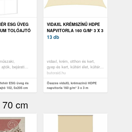
HÉR ESG ÜVEG
VIDAXL KRÉMSZÍNŰ HDPE
IUM TOLÓAJTÓ
NAPVITORLA 160 G/M² 3 X 3
 CM
M
13 db
 műszaki,
vidaxl, krém, otthon és kert,
ajtók, bejárati
gyep és kert, kültéri élet, kültéri
napernyők és árnyékolók
butoraid.hu
fehér ESG üveg és
Összes vidaXL krémszínű HDPE
ajtó 102, 5x205 cm
napvitorla 160 g/m² 3 x 3 m
x 70 cm