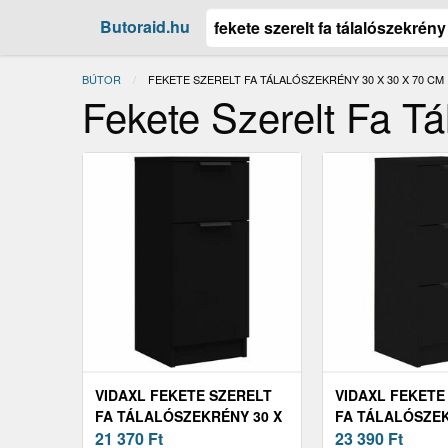
Butoraid.hu
BÚTOR
JELENLEGI:
FEKETE SZERELT FA TÁLALÓSZEKRÉNY 30 X 30 X 70 CM
Fekete Szerelt Fa T
VIDAXL FEKETE SZERELT
VIDAXL FEKETE
FA TÁLALÓSZEKRÉNY 30 X
FA TÁLALÓSZEK
30 X 70 CM
21 370
Ft
30 X 70 CM
23 390
Ft