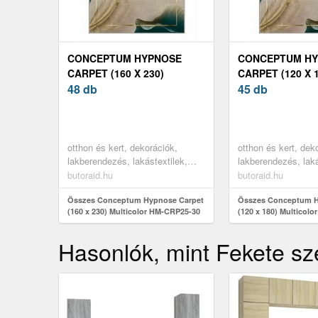
CONCEPTUM HYPNOSE
CONCEPTUM H
CARPET (160 X 230)
CARPET (120 X 
MULTICOLOR HM-CRP25-30
48 db
MULTICOLOR HM
45 db
otthon és kert, dekorációk,
otthon és kert, dek
lakberendezés, lakástextilek,
lakberendezés, laká
szőnyegek
szőnyegek
butoraid.hu
butoraid.hu
Összes Conceptum Hypnose Carpet
Összes Conceptum H
(160 x 230) Multicolor HM-CRP25-30
(120 x 180) Multicol
Hasonlók, mint Fekete sze