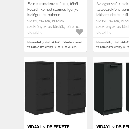
Ez a minimalista stílusú, fából
Az egyszerű kialak
készült komód számos igényét
tálalószekrény bár
kielégíti, és otthona
lakberendezési stílu
berendezésének ideális
elegáns hangulatot
vidaxl, fekete, bútorok,
vidaxl, fekete, búto
kiegészítője lesz.
otthonába.
szekrények és tárolók, büfé- és
szekrények és tárol
tálalóasztalok
tálalóasztalok
vidaxl.hu
vidaxl.hu
Hasonlók, mint vidaXL fekete szerelt
Hasonlók, mint vidaXL
fa tálalószekrény 30 x 30 x 70 cm
fa tálalószekrény 30 
VIDAXL 2 DB FEKETE
VIDAXL 2 DB F