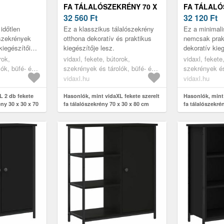
FA TÁLALÓSZEKRÉNY 70 X
FA TÁLALÓ
Y 30 X 30
30 X 80 CM
32 560
Ft
X 30 X 70 C
32 120
Ft
időtlen
Ez a klasszikus tálalószekrény
Ez a minimali
szekrények
otthona dekoratív és praktikus
nemcsak prak
kiegészítői
kiegészítője lesz.
dekoratív kieg
otthonának
rok,
vidaxl, fekete, bútorok,
vidaxl, fekete
ók, büfé- és
szekrények és tárolók, büfé- és
szekrények és
tálalóasztalok
tálalóasztalok
vidaxl.hu
vidaxl.hu
L 2 db fekete
Hasonlók, mint vidaXL fekete szerelt
Hasonlók, mint 
ény 30 x 30 x 70
fa tálalószekrény 70 x 30 x 80 cm
fa tálalószekré