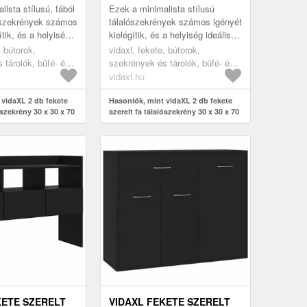
X 70 CM
ista stílusú, fából
Ezek a minimalista stílusú
lószekrények számos
tálalószekrények számos igényét
ítik, és a helyiség
kielégítik, és a helyiség ideális
zítői lesznek.
kiegészítői lesznek.
, bútorok,
vidaxl, fekete, bútorok,
 tárolók, büfé- és
szekrények és tárolók, büfé- és
tálalóasztalok
vidaxl.hu
 vidaXL 2 db fekete
Hasonlók, mint vidaXL 2 db fekete
ószekrény 30 x 30 x 70
szerelt fa tálalószekrény 30 x 30 x 70
cm
KETE SZERELT
VIDAXL FEKETE SZERELT