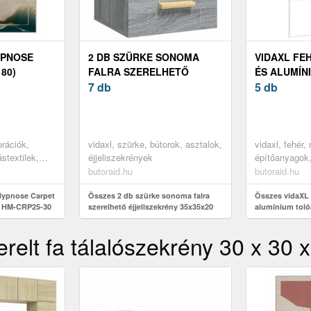
YPNOSE
2 DB SZÜRKE SONOMA
VIDAXL FE
180)
FALRA SZERELHETŐ
ÉS ALUMÍN
-CRP25-30
ÉJJELISZEKRÉNY 35X35X20
7 db
102, 5X205
5 db
CM
orációk,
vidaxl, szürke, bútorok, asztalok,
vidaxl, fehér,
stextilek,
éjjeliszekrények
építőanyagok, 
ajtók
butoraid.hu
butoraid.hu
ypnose Carpet
Összes 2 db szürke sonoma falra
Összes vidaXL 
or HM-CRP25-30
szerelhető éjjeliszekrény 35x35x20
alumínium toló
cm
relt fa tálalószekrény 30 x 30 