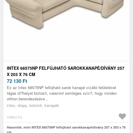
INTEX 68575NP FELFÚJHATÓ SAROKKANAPÉ/DÍVÁNY 257
X 203 X 76 CM
72 130
Ft
Ez az Intex 68575NP felfújható sarok kanapé vízálló felületével
tágas ül?helyet biztosít, valamint semleges szín?, hogy minden
otthon berendezéséve...
intex, drapp, bútorok, kanapék
vidaxl.hu
Hasonlók, mint INTEX 68575NP felfújható sarokkanapé/dívány 257 x 203 x 76
cm