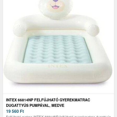
INTEX 66814NP FELFÚJHATÓ GYEREKMATRAC
DUGATTYÚS PUMPÁVAL, MEDVE
19 560
Ft
Felfújható matrac INTEX 66814NP felfújható gyerekmatrac dugattyús