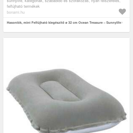
sunnylife, kategóriák, szabadidő és szórakozás, nyári felszerelés,
felfújható termékek
bonami.hu
Hasonlók, mint Felfújható kiegészítő ø 32 cm Ocean Treasure – Sunnylife