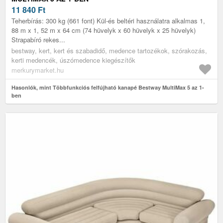
11 840
Ft
Teherbírás: 300 kg (661 font) Kül-és beltéri használatra alkalmas 1,
88 m x 1, 52 m x 64 cm (74 hüvelyk x 60 hüvelyk x 25 hüvelyk)
Strapabíró rekes...
bestway, kert, kert és szabadidő, medence tartozékok, szórakozás,
kerti medencék, úszómedence kiegészítők
merkurymarket.hu
Hasonlók, mint Többfunkciós felfújható kanapé Bestway MultiMax 5 az 1-
ben