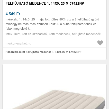
FELFÚJHATÓ MEDENCE 1, 14X0, 25 M 57422NP
4 549
Ft
méretek: 1, 14x0, 25 m ajánlott töltés 80% víz a 3 felfújható gyűrű
mindegyike más-más színben készül. a puha felfújható fenék és
falak megfelelő k...
intex, kert, kert és szabadidő, kerti medencék, felfújható medencék
merkurymarket.hu
Hasonlók, mint Felfújható medence 1, 14x0, 25 m 57422NP