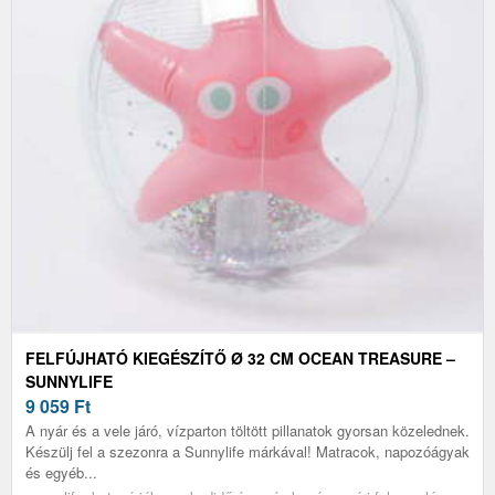
FELFÚJHATÓ KIEGÉSZÍTŐ Ø 32 CM OCEAN TREASURE –
SUNNYLIFE
9 059
Ft
A nyár és a vele járó, vízparton töltött pillanatok gyorsan közelednek.
Készülj fel a szezonra a Sunnylife márkával! Matracok, napozóágyak
és egyéb...