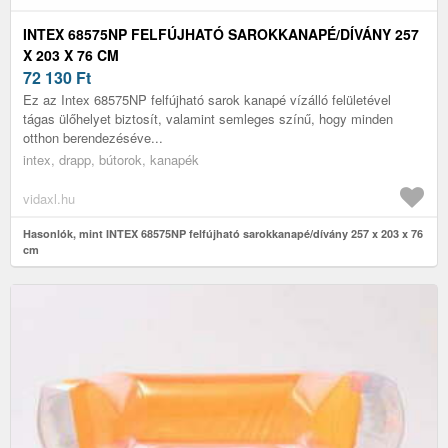
INTEX 68575NP FELFÚJHATÓ SAROKKANAPÉ/DÍVÁNY 257
X 203 X 76 CM
72 130
Ft
Ez az Intex 68575NP felfújható sarok kanapé vízálló felületével
tágas ülőhelyet biztosít, valamint semleges színű, hogy minden
otthon berendezéséve...
intex, drapp, bútorok, kanapék
vidaxl.hu
Hasonlók, mint INTEX 68575NP felfújható sarokkanapé/dívány 257 x 203 x 76
cm