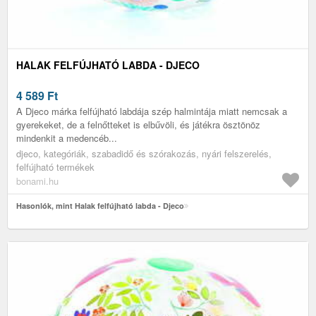
HALAK FELFÚJHATÓ LABDA - DJECO
4 589
Ft
A Djeco márka felfújható labdája szép halmintája miatt nemcsak a
gyerekeket, de a felnőtteket is elbűvöli, és játékra ösztönöz
mindenkit a medencéb...
djeco, kategóriák, szabadidő és szórakozás, nyári felszerelés,
felfújható termékek
bonami.hu
Hasonlók, mint Halak felfújható labda - Djeco