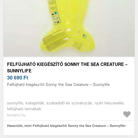
FELFÚJHATÓ KIEGÉSZÍTŐ SONNY THE SEA CREATURE –
SUNNYLIFE
30 690
Ft
Felfújható kiegészítő Sonny the Sea Creature – Sunnylife
sunnylife, kategóriák, szabadidő és szórakozás, nyári felszerelés,
felfújható termékek
bonami.hu
Hasonlók, mint Felfújható kiegészítő Sonny the Sea Creature – Sunnylife