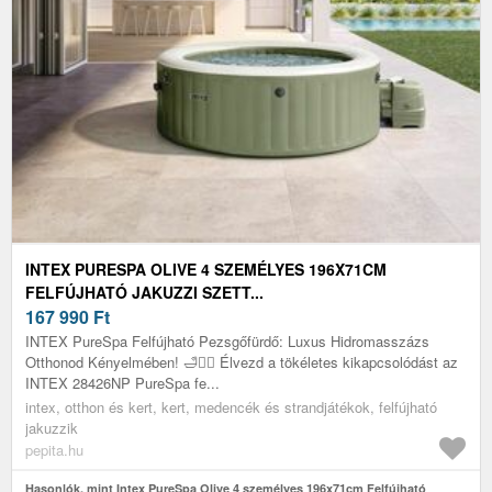
INTEX PURESPA OLIVE 4 SZEMÉLYES 196X71CM
FELFÚJHATÓ JAKUZZI SZETT...
167 990
Ft
INTEX PureSpa Felfújható Pezsgőfürdő: Luxus Hidromasszázs
Otthonod Kényelmében! 🛁💆‍♀️ Élvezd a tökéletes kikapcsolódást az
INTEX 28426NP PureSpa fe...
intex, otthon és kert, kert, medencék és strandjátékok, felfújható
jakuzzik
pepita.hu
Hasonlók, mint Intex PureSpa Olive 4 személyes 196x71cm Felfújható