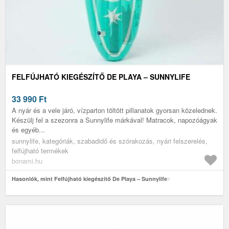
FELFÚJHATÓ KIEGÉSZÍTŐ DE PLAYA – SUNNYLIFE
33 990
Ft
A nyár és a vele járó, vízparton töltött pillanatok gyorsan közelednek.
Készülj fel a szezonra a Sunnylife márkával! Matracok, napozóágyak
és egyéb...
sunnylife, kategóriák, szabadidő és szórakozás, nyári felszerelés,
felfújható termékek
bonami.hu
Hasonlók, mint Felfújható kiegészítő De Playa – Sunnylife