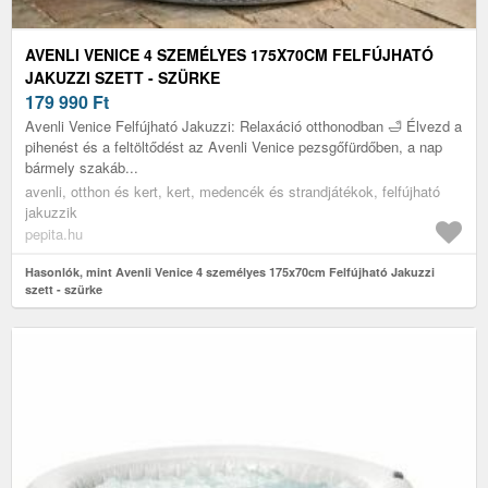
AVENLI VENICE 4 SZEMÉLYES 175X70CM FELFÚJHATÓ
JAKUZZI SZETT - SZÜRKE
179 990
Ft
Avenli Venice Felfújható Jakuzzi: Relaxáció otthonodban 🛁 Élvezd a
pihenést és a feltöltődést az Avenli Venice pezsgőfürdőben, a nap
bármely szakáb...
avenli, otthon és kert, kert, medencék és strandjátékok, felfújható
jakuzzik
pepita.hu
Hasonlók, mint Avenli Venice 4 személyes 175x70cm Felfújható Jakuzzi
szett - szürke