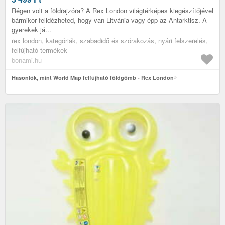
Régen volt a földrajzóra? A Rex London világtérképes kiegészítőjével
bármikor felidézheted, hogy van Litvánia vagy épp az Antarktisz. A
gyerekek já...
rex london, kategóriák, szabadidő és szórakozás, nyári felszerelés,
felfújható termékek
bonami.hu
Hasonlók, mint World Map felfújható földgömb - Rex London