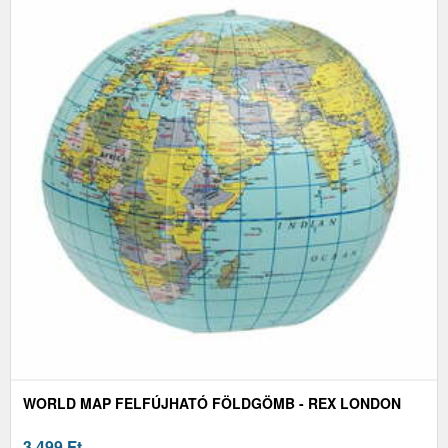
WORLD MAP FELFÚJHATÓ FÖLDGÖMB - REX LONDON
3 499
Ft