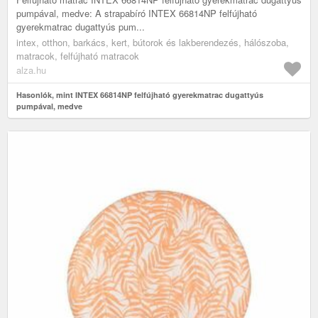
pumpával, medve: A strapabíró INTEX 66814NP felfújható
gyerekmatrac dugattyús pum...
intex, otthon, barkács, kert, bútorok és lakberendezés, hálószoba,
matracok, felfújható matracok
alza.hu
Hasonlók, mint INTEX 66814NP felfújható gyerekmatrac dugattyús
pumpával, medve