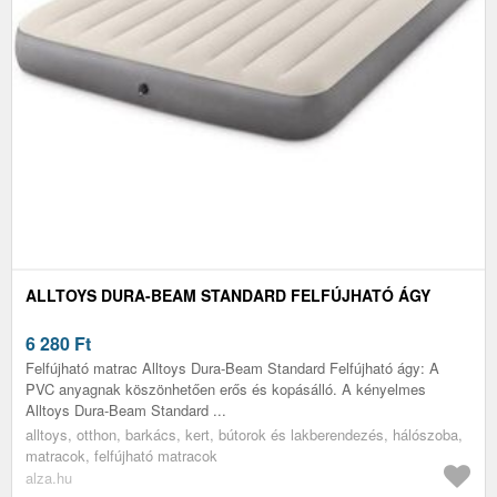
ALLTOYS DURA-BEAM STANDARD FELFÚJHATÓ ÁGY
6 280
Ft
Felfújható matrac Alltoys Dura-Beam Standard Felfújható ágy: A
PVC anyagnak köszönhetően erős és kopásálló. A kényelmes
Alltoys Dura-Beam Standard ...
alltoys, otthon, barkács, kert, bútorok és lakberendezés, hálószoba,
matracok, felfújható matracok
alza.hu