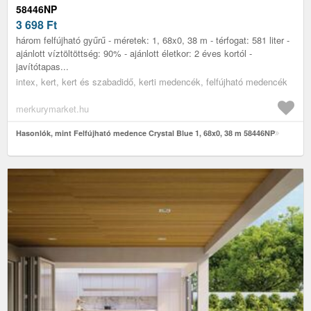
58446NP
3 698
Ft
három felfújható gyűrű - méretek: 1, 68x0, 38 m - térfogat: 581 liter -
ajánlott víztöltöttség: 90% - ajánlott életkor: 2 éves kortól -
javítótapas...
intex, kert, kert és szabadidő, kerti medencék, felfújható medencék
merkurymarket.hu
Hasonlók, mint Felfújható medence Crystal Blue 1, 68x0, 38 m 58446NP