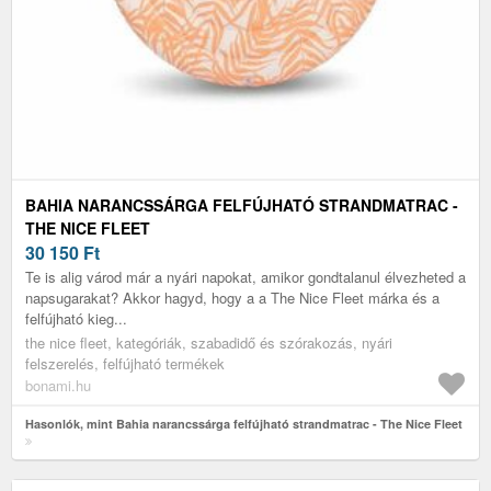
BAHIA NARANCSSÁRGA FELFÚJHATÓ STRANDMATRAC -
THE NICE FLEET
30 150
Ft
Te is alig várod már a nyári napokat, amikor gondtalanul élvezheted a
napsugarakat? Akkor hagyd, hogy a a The Nice Fleet márka és a
felfújható kieg...
the nice fleet, kategóriák, szabadidő és szórakozás, nyári
felszerelés, felfújható termékek
bonami.hu
Hasonlók, mint Bahia narancssárga felfújható strandmatrac - The Nice Fleet