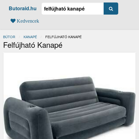
Butoraid.hu
Kedvencek
BÚTOR
KANAPÉ
JELENLEGI:
FELFÚJHATÓ KANAPÉ
Felfújható Kanapé