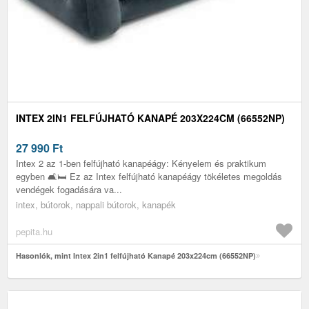
INTEX 2IN1 FELFÚJHATÓ KANAPÉ 203X224CM (66552NP)
27 990
Ft
Intex 2 az 1-ben felfújható kanapéágy: Kényelem és praktikum
egyben 🛋️🛏️ Ez az Intex felfújható kanapéágy tökéletes megoldás
vendégek fogadására va...
intex, bútorok, nappali bútorok, kanapék
pepita.hu
Hasonlók, mint Intex 2in1 felfújható Kanapé 203x224cm (66552NP)