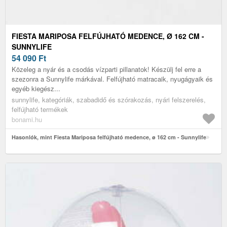
FIESTA MARIPOSA FELFÚJHATÓ MEDENCE, Ø 162 CM -
SUNNYLIFE
54 090
Ft
Közeleg a nyár és a csodás vízparti pillanatok! Készülj fel erre a
szezonra a Sunnylife márkával. Felfújható matracaik, nyugágyaik és
egyéb kiegész...
sunnylife, kategóriák, szabadidő és szórakozás, nyári felszerelés,
felfújható termékek
bonami.hu
Hasonlók, mint Fiesta Mariposa felfújható medence, ø 162 cm - Sunnylife