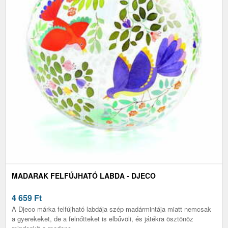
MADARAK FELFÚJHATÓ LABDA - DJECO
4 659
Ft
A Djeco márka felfújható labdája szép madármintája miatt nemcsak
a gyerekeket, de a felnőtteket is elbűvöli, és játékra ösztönöz