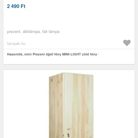
2 490
Ft
prezent, állólámpa, fali lámpa
lampak.hu
Hasonlók, mint Prezent éjjeli fény MINI-LIGHT zöld fény