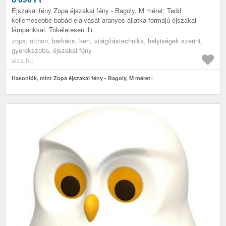
Éjszakai fény Zopa éjszakai fény - Bagoly, M méret: Tedd
kellemesebbé babád elalvását aranyos állatka formájú éjszakai
lámpánkkal. Tökéletesen illi...
zopa, otthon, barkács, kert, világítástechnika, helyiségek szerint,
gyerekszoba, éjszakai fény
alza.hu
Hasonlók, mint Zopa éjszakai fény - Bagoly, M méret