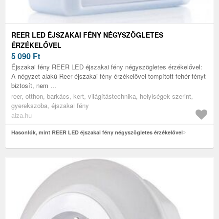
REER LED ÉJSZAKAI FÉNY NÉGYSZÖGLETES
ÉRZÉKELŐVEL
5 090
Ft
Éjszakai fény REER LED éjszakai fény négyszögletes érzékelővel:
A négyzet alakú Reer éjszakai fény érzékelővel tompított fehér fényt
biztosít, nem ...
reer, otthon, barkács, kert, világítástechnika, helyiségek szerint,
gyerekszoba, éjszakai fény
alza.hu
Hasonlók, mint REER LED éjszakai fény négyszögletes érzékelővel