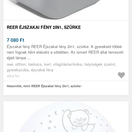
REER ÉJSZAKAI FÉNY 2IN1, SZÜRKE
7 080
Ft
Éjszakai fény REER Éjszakai fény 2in1, szürke: A gyerekeid többé
nem fognak félni elaludni a sötétben. Az ismert REER által tervezett
éjjeli lámpa ...
reer, otthon, barkács, kert, világítástechnika, helyiségek szerint,
gyerekszoba, éjszakai fény
alza.hu
Hasonlók, mint REER Éjszakai fény 2in1, szürke