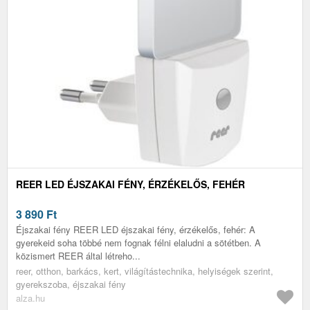
REER LED ÉJSZAKAI FÉNY, ÉRZÉKELŐS, FEHÉR
3 890
Ft
Éjszakai fény REER LED éjszakai fény, érzékelős, fehér: A
gyerekeid soha többé nem fognak félni elaludni a sötétben. A
közismert REER által létreho...
reer, otthon, barkács, kert, világítástechnika, helyiségek szerint,
gyerekszoba, éjszakai fény
alza.hu