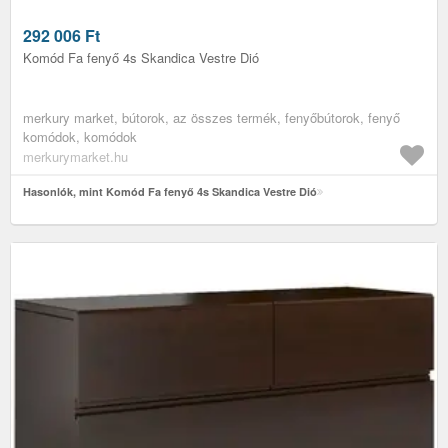
292 006
Ft
Komód Fa fenyő 4s Skandica Vestre Dió
merkury market, bútorok, az összes termék, fenyőbútorok, fenyő
komódok, komódok
merkurymarket.hu
Hasonlók, mint Komód Fa fenyő 4s Skandica Vestre Dió