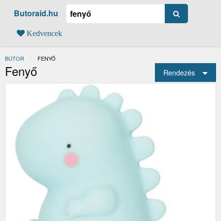
Butoraid.hu
Kedvencek
BÚTOR
JELENLEGI:
FENYŐ
Fenyő
Rendezés