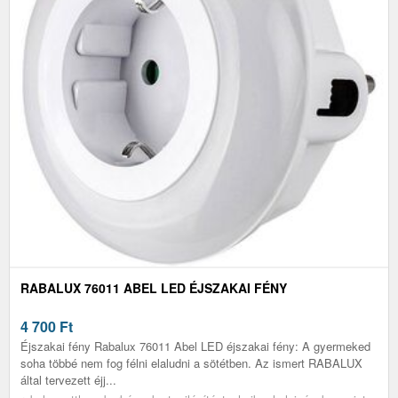
RABALUX 76011 ABEL LED ÉJSZAKAI FÉNY
4 700
Ft
Éjszakai fény Rabalux 76011 Abel LED éjszakai fény: A gyermeked
soha többé nem fog félni elaludni a sötétben. Az ismert RABALUX
által tervezett éjj...