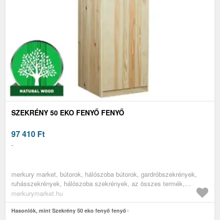
SZEKRÉNY 50 EKO FENYŐ FENYŐ
97 410
Ft
-
merkury market, bútorok, hálószoba bútorok, gardróbszekrények,
ruhásszekrények, hálószoba szekrények, az összes termék,
fenyőbútorok, fenyő szekrények, szekrények, fa bútorok, fa
merkurymarket.hu
szekrények
Hasonlók, mint Szekrény 50 eko fenyő fenyő