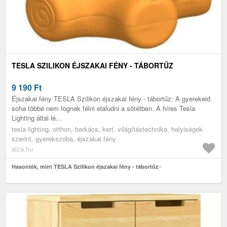
TESLA SZILIKON ÉJSZAKAI FÉNY - TÁBORTŰZ
9 190
Ft
Éjszakai fény TESLA Szilikon éjszakai fény - tábortűz: A gyerekeid
soha többé nem fognak félni elaludni a sötétben. A híres Tesla
Lighting által lé...
tesla lighting, otthon, barkács, kert, világítástechnika, helyiségek
szerint, gyerekszoba, éjszakai fény
alza.hu
Hasonlók, mint TESLA Szilikon éjszakai fény - tábortűz