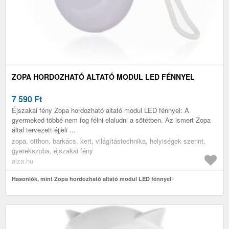
ZOPA HORDOZHATÓ ALTATÓ MODUL LED FÉNNYEL
7 590
Ft
Éjszakai fény Zopa hordozható altató modul LED fénnyel: A
gyermeked többé nem fog félni elaludni a sötétben. Az ismert Zopa
által tervezett éjjeli ...
zopa, otthon, barkács, kert, világítástechnika, helyiségek szerint,
gyerekszoba, éjszakai fény
alza.hu
Hasonlók, mint Zopa hordozható altató modul LED fénnyel