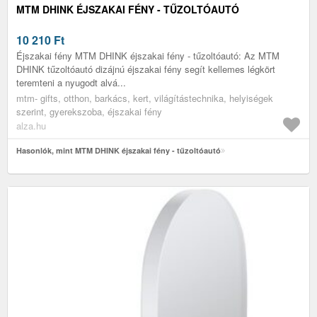
MTM DHINK ÉJSZAKAI FÉNY - TŰZOLTÓAUTÓ
10 210
Ft
Éjszakai fény MTM DHINK éjszakai fény - tűzoltóautó: Az MTM
DHINK tűzoltóautó dizájnú éjszakai fény segít kellemes légkört
teremteni a nyugodt alvá...
mtm- gifts, otthon, barkács, kert, világítástechnika, helyiségek
szerint, gyerekszoba, éjszakai fény
alza.hu
Hasonlók, mint MTM DHINK éjszakai fény - tűzoltóautó