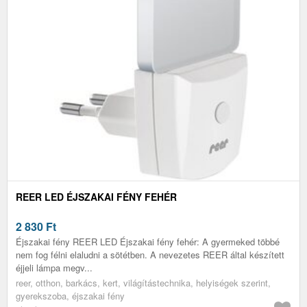
REER LED ÉJSZAKAI FÉNY FEHÉR
2 830
Ft
Éjszakai fény REER LED Éjszakai fény fehér: A gyermeked többé
nem fog félni elaludni a sötétben. A nevezetes REER által készített
éjjeli lámpa megv...
reer, otthon, barkács, kert, világítástechnika, helyiségek szerint,
gyerekszoba, éjszakai fény