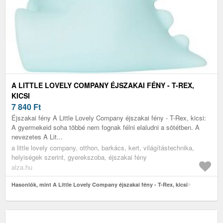
A LITTLE LOVELY COMPANY ÉJSZAKAI FÉNY - T-REX,
KICSI
7 840
Ft
Éjszakai fény A Little Lovely Company éjszakai fény - T-Rex, kicsi:
A gyermekeid soha többé nem fognak félni elaludni a sötétben. A
nevezetes A Lit...
a little lovely company, otthon, barkács, kert, világítástechnika,
helyiségek szerint, gyerekszoba, éjszakai fény
alza.hu
Hasonlók, mint A Little Lovely Company éjszakai fény - T-Rex, kicsi