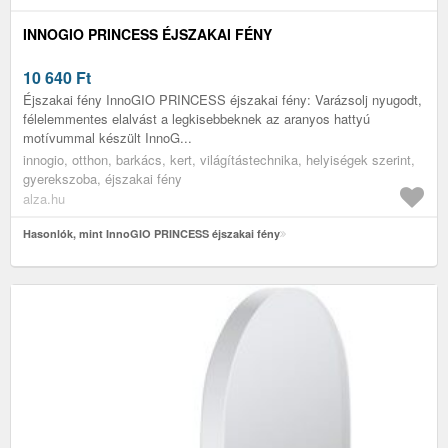
INNOGIO PRINCESS ÉJSZAKAI FÉNY
10 640
Ft
Éjszakai fény InnoGIO PRINCESS éjszakai fény: Varázsolj nyugodt,
félelemmentes elalvást a legkisebbeknek az aranyos hattyú
motívummal készült InnoG...
innogio, otthon, barkács, kert, világítástechnika, helyiségek szerint,
gyerekszoba, éjszakai fény
alza.hu
Hasonlók, mint InnoGIO PRINCESS éjszakai fény