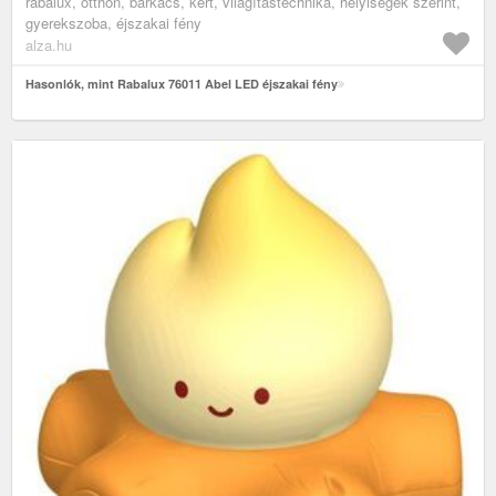
rabalux, otthon, barkács, kert, világítástechnika, helyiségek szerint,
gyerekszoba, éjszakai fény
alza.hu
Hasonlók, mint Rabalux 76011 Abel LED éjszakai fény