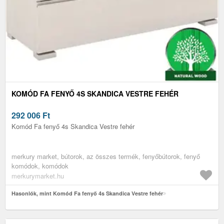
KOMÓD FA FENYŐ 4S SKANDICA VESTRE FEHÉR
292 006
Ft
Komód Fa fenyő 4s Skandica Vestre fehér
merkury market, bútorok, az összes termék, fenyőbútorok, fenyő
komódok, komódok
merkurymarket.hu
Hasonlók, mint Komód Fa fenyő 4s Skandica Vestre fehér