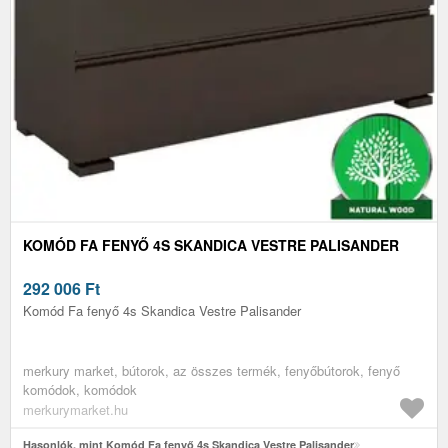
KOMÓD FA FENYŐ 4S SKANDICA VESTRE PALISANDER
292 006
Ft
Komód Fa fenyő 4s Skandica Vestre Palisander
merkury market, bútorok, az összes termék, fenyőbútorok, fenyő
komódok, komódok
merkurymarket.hu
Hasonlók, mint Komód Fa fenyő 4s Skandica Vestre Palisander