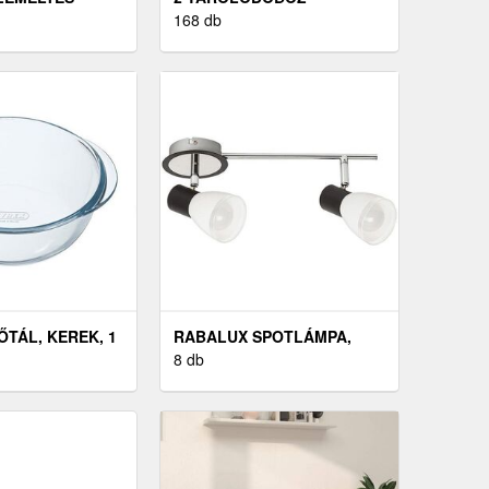
RKE
168 db
NAPÉ
ŐTÁL, KEREK, 1
RABALUX SPOTLÁMPA,
2×E14/ 40 W
8 db