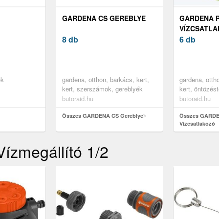
GARDENA CS GEREBLYE
GARDENA P
VÍZCSATL
8 db
6 db
ók
gardena, otthon, barkács, kert,
gardena, ottho
kert, szerszámok, gereblyék
kert, öntözés
kiegészítők, 
butoraid.hu
butoraid.hu
elemek
Összes GARDENA CS Gereblye
Összes GARDEN
Vízcsatlakozó
ízmegállító 1/2