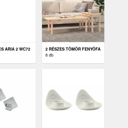
CS ARIA 2 WC72
2 RÉSZES TÖMÖR FENYŐFA
DOHÁNYZÓASZTALSZETT
8 db