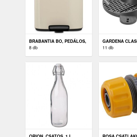
BRABANTIA BO, PEDÁLOS,
GARDENA CLAS
12 L
8 db
ESŐZTETŐ
11 db
ORION, CSATOS, 1 L
ROSA CSATLAKO