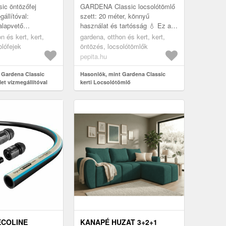
20 M
ic öntözőfej
GARDENA Classic locsolótömlő
állítóval:
szett: 20 méter, könnyű
alapvető
használat és tartósság 💧 Ez a
 A Gardena
GARDENA Classic locsolótömlő
n és kert, kert,
gardena, otthon és kert, kert,
fej készlet ideális
szett mindent tartalmaz, amire
olófejek
öntözés, locsolótömlők
ti...
szük...
pepita.hu
 Gardena Classic
Hasonlók, mint Gardena Classic
et vízmegállítóval
kerti Locsolótömlő
rendszerelemekkel 1/2" 20 M
ECOLINE
KANAPÉ HUZAT 3+2+1