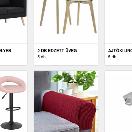
ÉLYES
2 DB EDZETT ÜVEG
AJTÓKILIN
TKANAPÉ
KISASZTAL
5 db
PATINA
5 db