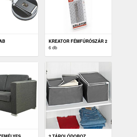
RAB
KREATOR FÉMFÚRÓSZÁR 2
MM HSS
6 db
SZEMÉLYES
2 TÁROLÓDOBOZ