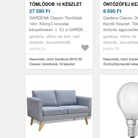
TÖMLŐDOB 10 KÉSZLET
ÖNTÖZŐFEJ KE
27 590
Ft
KÉSZLET
8 690
Ft
GARDENA Classic Tömlődob
Gardena Classic Ön
10m: Könnyű locsolás
Kezdő Készlet: Tök
kényelmesen 💧 Ez a GARDENA
öntözés egyszerűe
Classic tömlődob tökéletes
Gardena Classic Ön
gardena, otthon és kert, kert,
gardena, otthon és k
választás kis kertek, teraszok és
Kezdő Készlet ideá
öntözés, locsolótömlők
öntözés, locsolófej
erkélyek öntö...
az alapvető ke...
pepita.hu
pepita.hu
Hasonlók, mint Gardena 8010-20
Hasonlók, mint Garde
Classic tömlődob 10 készlet
Öntözőfej kezdő kész