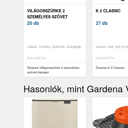
VILÁGOSSZÜRKE 2
K 2 CLASSIC
SZEMÉLYES SZÖVET
KANAPÉ
20 db
27 db
vidaxl, szürke, bútorok, kanapék
osram, led, led izz
butoraid.hu
butoraid.hu
Összes Világosszürke 2 személyes
Összes K 2 Classic
szövet kanapé
Hasonlók, mint Gardena V