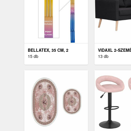
BELLATEX, 35 CM, 2
VIDAXL 2-SZEM
15 db
FEKETE SZÖVE
13 db