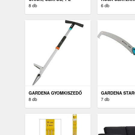
8 db
6 db
GARDENA GYOMKISZEDŐ
GARDENA STAR
8 db
7 db