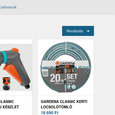
edvencek
Rendezés
LASSIC
GARDENA CLASSIC KERTI
J KÉSZLET
LOCSOLÓTÖMLŐ
ÍTÓVAL
RENDSZERELEMEKKEL 1/2"
18 690
Ft