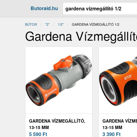
Butoraid.hu
BÚTOR
"2"
1/2"
JELENLEGI:
GARDENA VÍZMEGÁLLÍTÓ 1/2
Gardena Vízmegállít
GARDENA VÍZMEGÁLLÍTÓ,
GARDENA VÍZM
13-15 MM
13-15 MM
5 590
Ft
3 390
Ft