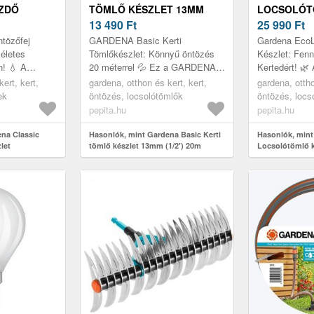
ZDŐ
TÖMLŐ KÉSZLET 13MM
LOCSOLÓT
(1/2') 20M
13 490
Ft
(13MM) - 2
25 990
Ft
20)
tözőfej
GARDENA Basic Kerti
Gardena EcoL
életes
Tömlőkészlet: Könnyű öntözés
Készlet: Fenn
n! 💧 A
20 méterrel 💦 Ez a GARDENA
Kertedért! 🌿
tözőfej
Basic Kerti Tömlőkészlet minden
locsolótömlő k
ert, kert,
gardena, otthon és kert, kert,
gardena, ottho
lis választás
szükséges eszközt tartalmaz a
választás a k
ek
öntözés, locsolótömlők
öntözés, locs
kényelmes...
pepita.hu
pepita.hu
na Classic
Hasonlók, mint Gardena Basic Kerti
Hasonlók, min
let
tömlő készlet 13mm (1/2') 20m
Locsolótömlő k
méter (18931-2