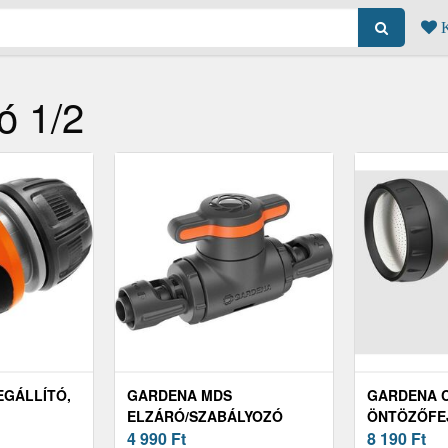
K
ó 1/2
EGÁLLÍTÓ,
GARDENA MDS
GARDENA C
ELZÁRÓ/SZABÁLYOZÓ
ÖNTÖZŐFE
SZELEP 13 MM
4 990
Ft
VÍZMEGÁLL
8 190
Ft