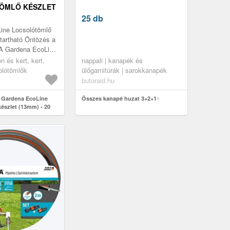
ÖMLŐ KÉSZLET
0 MÉTER (18931-
25 db
ine Locsolótömlő
tartható Öntözés a
 A Gardena EcoLine
észlet ideális
n és kert, kert,
nappali | kanapék és
örnyezettudat...
olótömlők
ülőgarnitúrák | sarokkanapék
butoraid.hu
t Gardena EcoLine
Összes kanapé huzat 3+2+1
észlet (13mm) - 20
0)