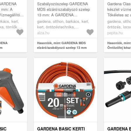
ó GARDENA
Szabályozószelep GARDENA
Gardena Class
5 mm: A
MDS elzáró/szabályozó szelep
készlet vízmeg
zmegállító,
13 mm: A GARDENA
Tökéletes az 
egfontosabb
záró/szabályozó szelep 13 mm-
öntözéshez 
rkács, kert,
gardena, otthon, barkács, kert,
gardena, ottho
tt Gardena
es (1/2") átmérővel egyszerű
Classic öntöző
ka, tömlők,
kert, öntözéstechnika,
öntözés, locs
megoldást kínál a ...
választás a ker
kiegészítők, vízmegállítók
alza.hu
pepita.hu
RDENA
Hasonlók, mint GARDENA MDS
Hasonlók, mint
mm
elzáró/szabályozó szelep 13 mm
Öntözőfej készl
SIC
GARDENA BASIC KERTI
GARDENA 