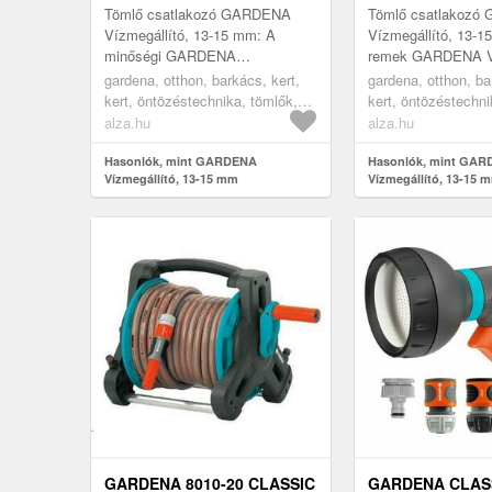
Tömlő csatlakozó GARDENA
Tömlő csatlakoz
Vízmegállító, 13-15 mm: A
Vízmegállító, 13-1
minőségi GARDENA
remek GARDENA Ví
Vízmegállító, 13-15 mm termék
13-15 mm termék l
gardena, otthon, barkács, kert,
gardena, otthon, ba
legfontosabb jellemzői A
jellemzői A kerese
kert, öntözéstechnika, tömlők,
kert, öntözéstechni
praktikus Gardena Tömlő ...
Tömlő csat...
csatlakozók
csatlakozók
alza.hu
alza.hu
Hasonlók, mint GARDENA
Hasonlók, mint GA
Vízmegállító, 13-15 mm
Vízmegállító, 13-15 
GARDENA 8010-20 CLASSIC
GARDENA CLAS