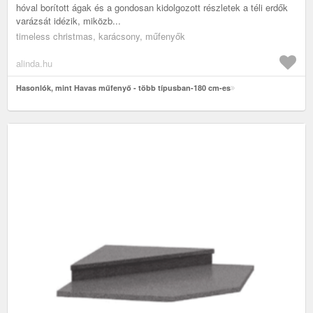
hóval borított ágak és a gondosan kidolgozott részletek a téli erdők
varázsát idézik, miközb...
timeless christmas, karácsony, műfenyők
alinda.hu
Hasonlók, mint Havas műfenyő - több típusban-180 cm-es