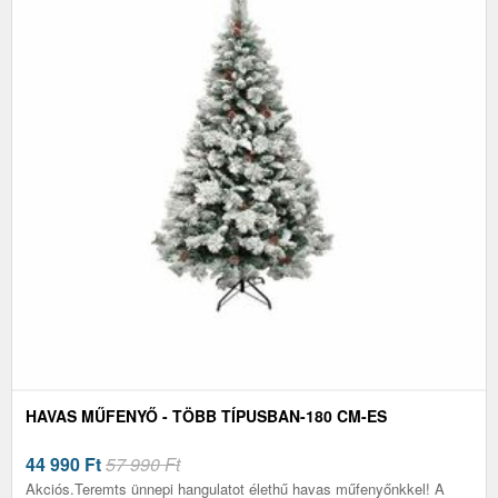
HAVAS MŰFENYŐ - TÖBB TÍPUSBAN-180 CM-ES
44 990
Ft
57 990 Ft
Akciós.Teremts ünnepi hangulatot élethű havas műfenyőnkkel! A