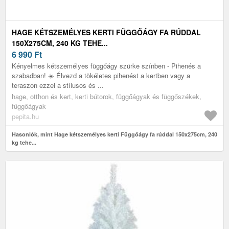
HAGE KÉTSZEMÉLYES KERTI FÜGGŐÁGY FA RÚDDAL
150X275CM, 240 KG TEHE...
6 990
Ft
Kényelmes kétszemélyes függőágy szürke színben - Pihenés a
szabadban! ☀️ Élvezd a tökéletes pihenést a kertben vagy a
teraszon ezzel a stílusos és ...
hage, otthon és kert, kerti bútorok, függőágyak és függőszékek,
függőágyak
pepita.hu
Hasonlók, mint Hage kétszemélyes kerti Függőágy fa rúddal 150x275cm, 240
kg tehe...