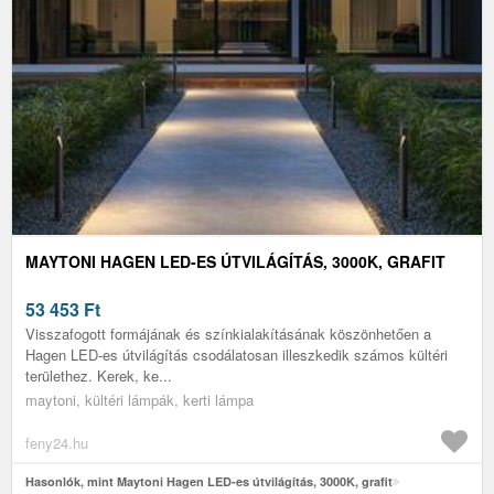
MAYTONI HAGEN LED-ES ÚTVILÁGÍTÁS, 3000K, GRAFIT
53 453
Ft
Visszafogott formájának és színkialakításának köszönhetően a
Hagen LED-es útvilágítás csodálatosan illeszkedik számos kültéri
területhez. Kerek, ke...
maytoni, kültéri lámpák, kerti lámpa
feny24.hu
Hasonlók, mint Maytoni Hagen LED-es útvilágítás, 3000K, grafit