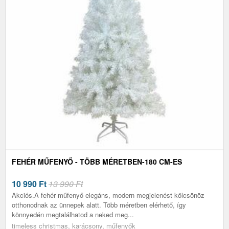
FEHÉR MŰFENYŐ - TÖBB MÉRETBEN-180 CM-ES
10 990
Ft
13 990 Ft
Akciós.A fehér műfenyő elegáns, modern megjelenést kölcsönöz
otthonodnak az ünnepek alatt. Több méretben elérhető, így
könnyedén megtalálhatod a neked meg...
timeless christmas, karácsony, műfenyők