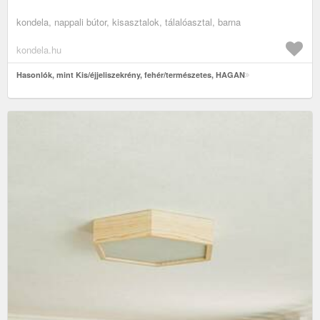
kondela, nappali bútor, kisasztalok, tálalóasztal, barna
kondela.hu
Hasonlók, mint Kis/éjjeliszekrény, fehér/természetes, HAGAN