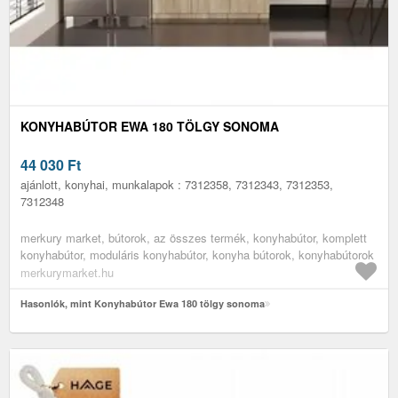
KONYHABÚTOR EWA 180 TÖLGY SONOMA
44 030
Ft
ajánlott, konyhai, munkalapok : 7312358, 7312343, 7312353,
7312348
merkury market, bútorok, az összes termék, konyhabútor, komplett
konyhabútor, moduláris konyhabútor, konyha bútorok, konyhabútorok
merkurymarket.hu
Hasonlók, mint Konyhabútor Ewa 180 tölgy sonoma