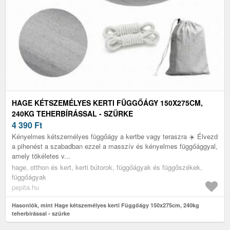
HAGE KÉTSZEMÉLYES KERTI FÜGGŐÁGY 150X275CM,
240KG TEHERBÍRÁSSAL - SZÜRKE
4 390
Ft
Kényelmes kétszemélyes függőágy a kertbe vagy teraszra ☀️ Élvezd
a pihenést a szabadban ezzel a masszív és kényelmes függőággyal,
amely tökéletes v...
hage, otthon és kert, kerti bútorok, függőágyak és függőszékek,
függőágyak
pepita.hu
Hasonlók, mint Hage kétszemélyes kerti Függőágy 150x275cm, 240kg
teherbírással - szürke