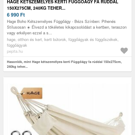
HAGE KÉTSZEMÉLYES KERTI FÜGGŐÁGY FA RÚDDAL
150X275CM, 240KG TEHER...
6 990
Ft
Hage Boho Kétszemélyes Függőágy - Bézs Színben: Pihenés
Stílusosan ☀️ Élvezd a tökéletes kikapcsolódást a kertben, teraszon
vagy erkélyen ezzel a s...
hage, otthon és kert, kerti bútorok, függőágyak és függőszékek,
függőágyak
pepita.hu
Hasonlók, mint Hage kétszemélyes kerti Függőágy fa rúddal 150x275cm,
240kg teher...