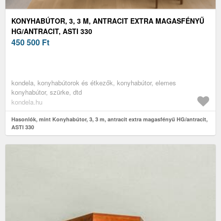
KONYHABÚTOR, 3, 3 M, ANTRACIT EXTRA MAGASFÉNYŰ
HG/ANTRACIT, ASTI 330
450 500
Ft
kondela, konyhabútorok és étkezők, konyhabútor, elemes
konyhabútor, szürke, dtd
kondela.hu
Hasonlók, mint Konyhabútor, 3, 3 m, antracit extra magasfényű HG/antracit,
ASTI 330