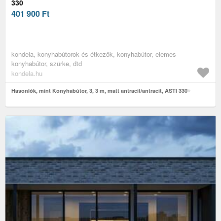
330
401 900
Ft
kondela, konyhabútorok és étkezők, konyhabútor, elemes
konyhabútor, szürke, dtd
kondela.hu
Hasonlók, mint Konyhabútor, 3, 3 m, matt antracit/antracit, ASTI 330