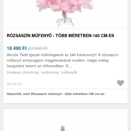
RÓZSASZÍN MŰFENYŐ - TÖBB MÉRETBEN-180 CM-ES
18 490
Ft
23 990 Ft
Akciós.Tedd igazán különlegessé az idei karácsonyt! A rózsaszín
műfenyő extravagáns megjelenésével modern, mégis meleg
hangulatot teremt az otthonodban. K...
timeless christmas, karácsony, műfenyők
alinda.hu
Hasonlók, mint Rózsaszín műfenyő - több méretben-180 cm-es