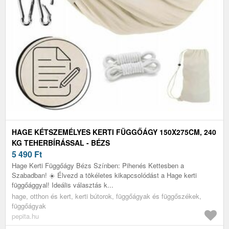
HAGE KÉTSZEMÉLYES KERTI FÜGGŐÁGY 150X275CM, 240
KG TEHERBÍRÁSSAL - BÉZS
5 490
Ft
Hage Kerti Függőágy Bézs Színben: Pihenés Kettesben a
Szabadban! ☀️ Élvezd a tökéletes kikapcsolódást a Hage kerti
függőággyal! Ideális választás k...
hage, otthon és kert, kerti bútorok, függőágyak és függőszékek,
függőágyak
pepita.hu