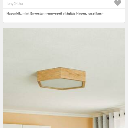
feny24.hu
Hasonlók, mint Envostar mennyezeti világítás Hagen, rusztikus