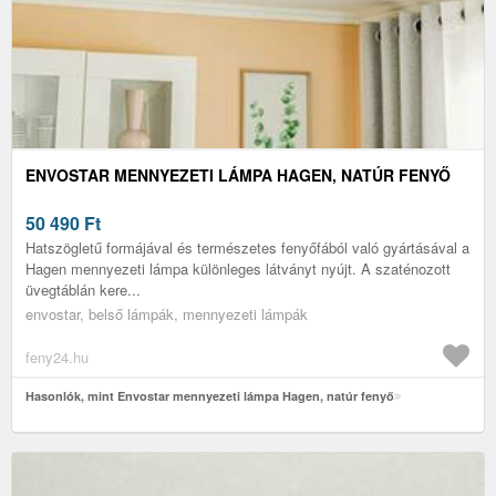
ENVOSTAR MENNYEZETI LÁMPA HAGEN, NATÚR FENYŐ
50 490
Ft
Hatszögletű formájával és természetes fenyőfából való gyártásával a
Hagen mennyezeti lámpa különleges látványt nyújt. A szaténozott
üvegtáblán kere...
envostar, belső lámpák, mennyezeti lámpák
feny24.hu
Hasonlók, mint Envostar mennyezeti lámpa Hagen, natúr fenyő