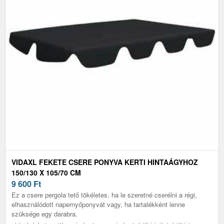
VIDAXL FEKETE CSERE PONYVA KERTI HINTAÁGYHOZ
150/130 X 105/70 CM
9 600
Ft
Ez a csere pergola tető tökéletes, ha le szeretné cserélni a régi,
elhasználódott napernyőponyvát vagy, ha tartalékként lenne
szüksége egy darabra.