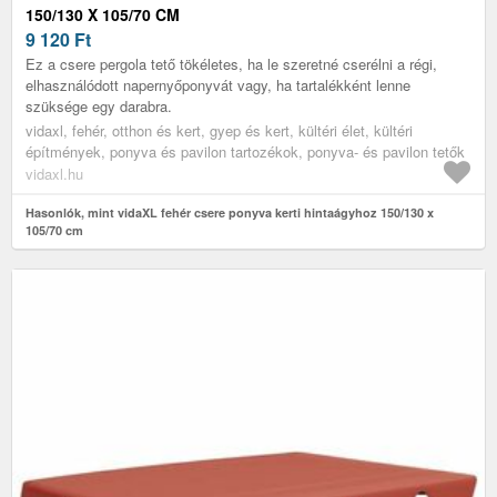
150/130 X 105/70 CM
9 120
Ft
Ez a csere pergola tető tökéletes, ha le szeretné cserélni a régi,
elhasználódott napernyőponyvát vagy, ha tartalékként lenne
szüksége egy darabra.
vidaxl, fehér, otthon és kert, gyep és kert, kültéri élet, kültéri
építmények, ponyva és pavilon tartozékok, ponyva- és pavilon tetők
vidaxl.hu
Hasonlók, mint vidaXL fehér csere ponyva kerti hintaágyhoz 150/130 x
105/70 cm