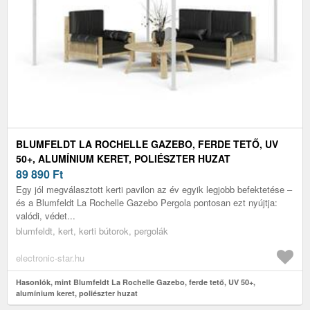
BLUMFELDT LA ROCHELLE GAZEBO, FERDE TETŐ, UV
50+, ALUMÍNIUM KERET, POLIÉSZTER HUZAT
89 890
Ft
Egy jól megválasztott kerti pavilon az év egyik legjobb befektetése –
és a Blumfeldt La Rochelle Gazebo Pergola pontosan ezt nyújtja:
valódi, védet...
blumfeldt, kert, kerti bútorok, pergolák
electronic-star.hu
Hasonlók, mint Blumfeldt La Rochelle Gazebo, ferde tető, UV 50+,
alumínium keret, poliészter huzat