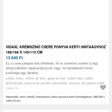
VIDAXL KRÉMSZÍNŰ CSERE PONYVA KERTI HINTAÁGYHOZ
188/168 X 145/110 CM
13 640
Ft
Ez a csere pergola tető tökéletes, ha le szeretné cserélni a régi,
elhasználódott napernyőponyvát vagy, ha tartalékként lenne
szüksége egy darabra.
vidaxl, krém, otthon és kert, gyep és kert, kültéri élet, kültéri
építmények, ponyva és pavilon tartozékok, ponyva- és pavilon tetők
vidaxl.hu
Hasonlók, mint vidaXL krémszínű csere ponyva kerti hintaágyhoz 188/168 x
145/110 cm