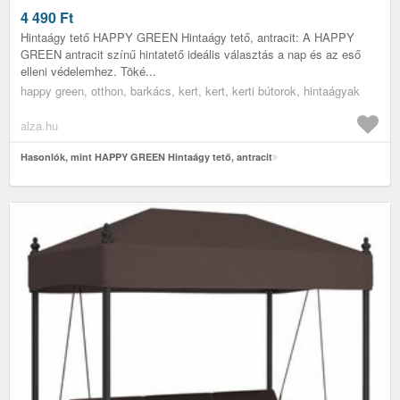
4 490
Ft
Hintaágy tető HAPPY GREEN Hintaágy tető, antracit: A HAPPY
GREEN antracit színű hintatető ideális választás a nap és az eső
elleni védelemhez. Töké...
happy green, otthon, barkács, kert, kert, kerti bútorok, hintaágyak
alza.hu
Hasonlók, mint HAPPY GREEN Hintaágy tető, antracit