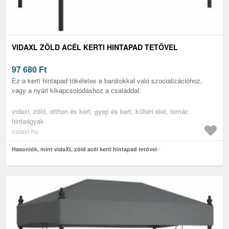
VIDAXL ZÖLD ACÉL KERTI HINTAPAD TETŐVEL
97 680
Ft
Ez a kerti hintapad tökéletes a barátokkal való szocializációhoz,
vagy a nyári kikapcsolódáshoz a családdal.
vidaxl, zöld, otthon és kert, gyep és kert, kültéri élet, tornác
hintaágyak
vidaxl.hu
Hasonlók, mint vidaXL zöld acél kerti hintapad tetővel