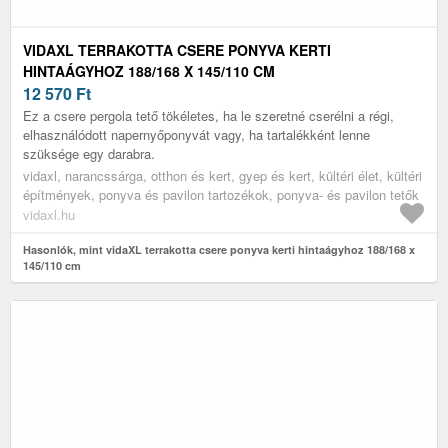
VIDAXL TERRAKOTTA CSERE PONYVA KERTI
HINTAÁGYHOZ 188/168 X 145/110 CM
12 570
Ft
Ez a csere pergola tető tökéletes, ha le szeretné cserélni a régi,
elhasználódott napernyőponyvát vagy, ha tartalékként lenne
szüksége egy darabra.
vidaxl, narancssárga, otthon és kert, gyep és kert, kültéri élet, kültéri
építmények, ponyva és pavilon tartozékok, ponyva- és pavilon tetők
vidaxl.hu
Hasonlók, mint vidaXL terrakotta csere ponyva kerti hintaágyhoz 188/168 x
145/110 cm