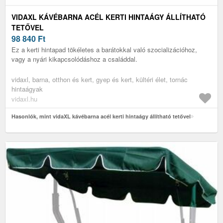
VIDAXL KÁVÉBARNA ACÉL KERTI HINTAÁGY ÁLLÍTHATÓ
TETŐVEL
98 840
Ft
Ez a kerti hintapad tökéletes a barátokkal való szocializációhoz,
vagy a nyári kikapcsolódáshoz a családdal.
vidaxl, barna, otthon és kert, gyep és kert, kültéri élet, tornác
hintaágyak
vidaxl.hu
Hasonlók, mint vidaXL kávébarna acél kerti hintaágy állítható tetővel