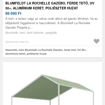
BLUMFELDT LA ROCHELLE GAZEBO, FERDE TETŐ, UV
50+, ALUMÍNIUM KERET, POLIÉSZTER HUZAT
86 690
Ft
A kert, a terasz vagy az udvar csak akkor ad igazán élményt, ha az
időjárástól függetlenül is használható. A Blumfeldt La Rochelle
Gazebo Pergola p...
blumfeldt, kert, kerti bútorok, pergolák
electronic-star.hu
Hasonlók, mint Blumfeldt La Rochelle Gazebo, ferde tető, UV 50+,
alumínium keret, poliészter huzat