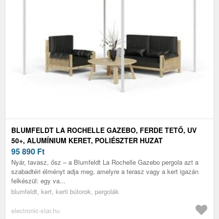
BLUMFELDT LA ROCHELLE GAZEBO, FERDE TETŐ, UV
50+, ALUMÍNIUM KERET, POLIÉSZTER HUZAT
95 890
Ft
Nyár, tavasz, ősz – a Blumfeldt La Rochelle Gazebo pergola azt a
szabadtéri élményt adja meg, amelyre a terasz vagy a kert igazán
felkészül: egy va...
blumfeldt, kert, kerti bútorok, pergolák
electronic-star.hu