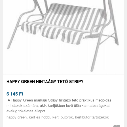
HAPPY GREEN HINTAÁGY TETŐ STRIPY
6 145
Ft
A Happy Green márkájú Stripy hintázó tető praktikus megoldás
mindazok számára, akik kertjükben lévő ülőalkalmatosságokat
évekig tökéletes állapot...
happy green, kert és hobbi, kerti bútorok, kertibútor tartozékok