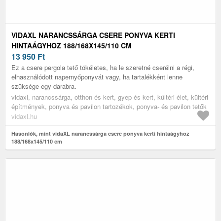
VIDAXL NARANCSSÁRGA CSERE PONYVA KERTI
HINTAÁGYHOZ 188/168X145/110 CM
13 950
Ft
Ez a csere pergola tető tökéletes, ha le szeretné cserélni a régi,
elhasználódott napernyőponyvát vagy, ha tartalékként lenne
szüksége egy darabra.
vidaxl, narancssárga, otthon és kert, gyep és kert, kültéri élet, kültéri
építmények, ponyva és pavilon tartozékok, ponyva- és pavilon tetők
vidaxl.hu
Hasonlók, mint vidaXL narancssárga csere ponyva kerti hintaágyhoz
188/168x145/110 cm