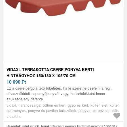
VIDAXL TERRAKOTTA CSERE PONYVA KERTI
HINTAÁGYHOZ 150/130 X 105/70 CM
10 690
Ft
Ez a csere pergola tető tökéletes, ha le szeretné cserélni a régi,
elhasználódott napernyőponyvát vagy, ha tartalékként lenne
szüksége egy darabra.
vidaxl, narancssárga, otthon és kert, gyep és kert, kültéri élet, kültéri
építmények, ponyva és pavilon tartozékok, ponyva- és pavilon tetők
vidaxl.hu
Hasonlók, mint vidaXL terrakotta csere ponyva kerti hintaágyhoz 150/130 x