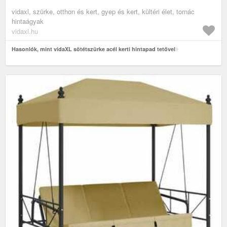
vidaxl, szürke, otthon és kert, gyep és kert, kültéri élet, tornác
hintaágyak
vidaxl.hu
Hasonlók, mint vidaXL sötétszürke acél kerti hintapad tetővel