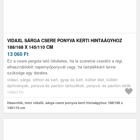
VIDAXL SÁRGA CSERE PONYVA KERTI HINTAÁGYHOZ
188/168 X 145/110 CM
13 060
Ft
Ez a csere pergola tető tökéletes, ha le szeretné cserélni a régi,
elhasználódott napernyőponyvát vagy, ha tartalékként lenne
szüksége egy darabra.
vidaxl, sárga, otthon és kert, gyep és kert, kültéri élet, kültéri
építmények, ponyva és pavilon tartozékok, ponyva- és pavilon tetők
vidaxl.hu
Hasonlók, mint vidaXL sárga csere ponyva kerti hintaágyhoz 188/168 x
145/110 cm