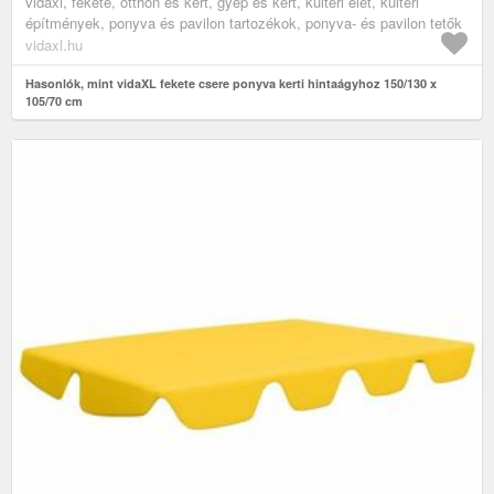
vidaxl, fekete, otthon és kert, gyep és kert, kültéri élet, kültéri
építmények, ponyva és pavilon tartozékok, ponyva- és pavilon tetők
vidaxl.hu
Hasonlók, mint vidaXL fekete csere ponyva kerti hintaágyhoz 150/130 x
105/70 cm