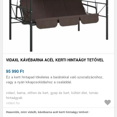
VIDAXL KÁVÉBARNA ACÉL KERTI HINTAÁGY TETŐVEL
95 990
Ft
Ez a kerti hintapad tökéletes a barátokkal való szocializációhoz,
vagy a nyári kikapcsolódáshoz a családdal.
vidaxl, barna, otthon és kert, gyep és kert, kültéri élet, tornác
hintaágyak
vidaxl.hu
Hasonlók, mint vidaXL kávébarna acél kerti hintaágy tetővel