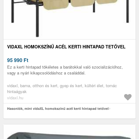
VIDAXL HOMOKSZÍNŰ ACÉL KERTI HINTAPAD TETŐVEL
95 990
Ft
Ez a kerti hintapad tökéletes a barátokkal való szocializációhoz,
vagy a nyári kikapcsolódáshoz a családdal.
vidaxl, barna, otthon és kert, gyep és kert, kültéri élet, tornác
hintaágyak
vidaxl.hu
Hasonlók, mint vidaXL homokszínű acél kerti hintapad tetővel