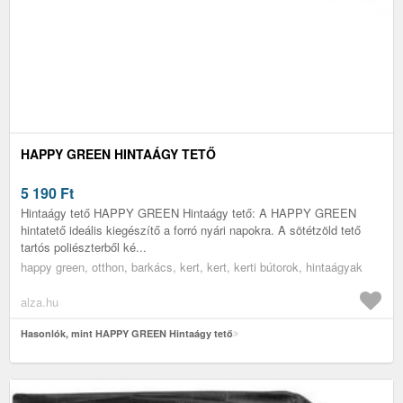
HAPPY GREEN HINTAÁGY TETŐ
5 190
Ft
Hintaágy tető HAPPY GREEN Hintaágy tető: A HAPPY GREEN
hintatető ideális kiegészítő a forró nyári napokra. A sötétzöld tető
tartós poliészterből ké...
happy green, otthon, barkács, kert, kert, kerti bútorok, hintaágyak
alza.hu
Hasonlók, mint HAPPY GREEN Hintaágy tető