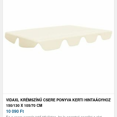
VIDAXL KRÉMSZÍNŰ CSERE PONYVA KERTI HINTAÁGYHOZ
150/130 X 105/70 CM
10 090
Ft
Ez a csere pergola tető tökéletes, ha le szeretné cserélni a régi,