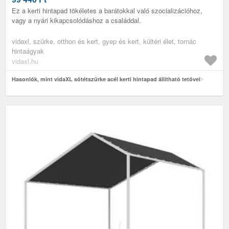
Ez a kerti hintapad tökéletes a barátokkal való szocializációhoz,
vagy a nyári kikapcsolódáshoz a családdal.
vidaxl, szürke, otthon és kert, gyep és kert, kültéri élet, tornác
hintaágyak
vidaxl.hu
Hasonlók, mint vidaXL sötétszürke acél kerti hintapad állítható tetővel