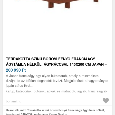
TERRAKOTTA SZÍNŰ BOROVI FENYŐ FRANCIAÁGY
ÁGYTÁMLA NÉLKÜL, ÁGYRÁCCSAL 140X200 CM JAPAN –
KARUP DESIGN
200 990
Ft
A Japan franciaágy egy olyan bútordarab, amely a minimalista
dizájnt és az időtlen eleganciát ötvözi. Megjelenését a hagyományos
japán stílus ihlet...
karup, kategóriák, bútorok, ágyak és matracok, ágyak, franciaágyak
bonami.hu
Hasonlók, mint Terrakotta színű borovi fenyő franciaágy ágytámla nélkül,
ágyráccsal 140x200 cm Japan – Karup Design