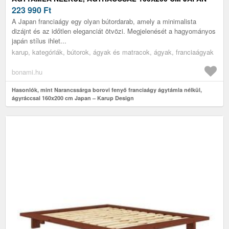
KARUP DESIGN
223 990
Ft
A Japan franciaágy egy olyan bútordarab, amely a minimalista
dizájnt és az időtlen eleganciát ötvözi. Megjelenését a hagyományos
japán stílus ihlet...
karup, kategóriák, bútorok, ágyak és matracok, ágyak, franciaágyak
bonami.hu
Hasonlók, mint Narancssárga borovi fenyő franciaágy ágytámla nélkül,
ágyráccsal 160x200 cm Japan – Karup Design