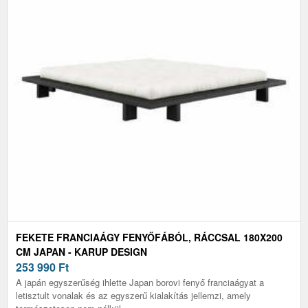
FEKETE FRANCIAÁGY FENYŐFÁBÓL, RÁCCSAL 180X200
CM JAPAN - KARUP DESIGN
253 990
Ft
A japán egyszerűség ihlette Japan borovi fenyő franciaágyat a
letisztult vonalak és az egyszerű kialakítás jellemzi, amely