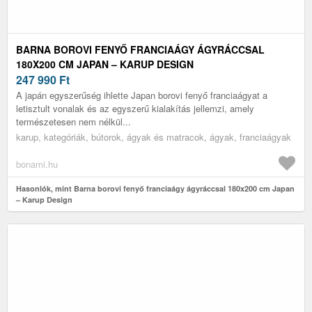
BARNA BOROVI FENYŐ FRANCIAÁGY ÁGYRÁCCSAL
180X200 CM JAPAN – KARUP DESIGN
247 990
Ft
A japán egyszerűség ihlette Japan borovi fenyő franciaágyat a
letisztult vonalak és az egyszerű kialakítás jellemzi, amely
természetesen nem nélkül...
karup, kategóriák, bútorok, ágyak és matracok, ágyak, franciaágyak
bonami.hu
Hasonlók, mint Barna borovi fenyő franciaágy ágyráccsal 180x200 cm Japan
– Karup Design