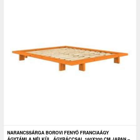
NARANCSSÁRGA BOROVI FENYŐ FRANCIAÁGY
ÁGYTÁMLA NÉLKÜL, ÁGYRÁCCSAL 160X200 CM JAPAN –