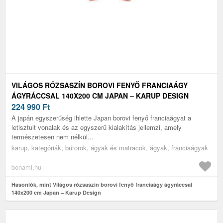
VILÁGOS RÓZSASZÍN BOROVI FENYŐ FRANCIAÁGY
ÁGYRÁCCSAL 140X200 CM JAPAN – KARUP DESIGN
224 990
Ft
A japán egyszerűség ihlette Japan borovi fenyő franciaágyat a
letisztult vonalak és az egyszerű kialakítás jellemzi, amely
természetesen nem nélkül...
karup, kategóriák, bútorok, ágyak és matracok, ágyak, franciaágyak
bonami.hu
Hasonlók, mint Világos rózsaszín borovi fenyő franciaágy ágyráccsal
140x200 cm Japan – Karup Design