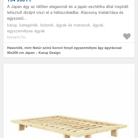
A Japan ágy az időtlen eleganciát és a japán esztétika által inspirált
letisztult dizájnt viszi el a hálószobádba. Alacsony kialakítása és
egyszerű...
karup, kategóriák, bútorok, ágyak és matracok, ágyak,
egyszemélyes ágyak
bonami.hu
Hasonlók, mint Natúr színű borovi fenyő egyszemélyes ágy ágyráccsal
90x200 cm Japan – Karup Design