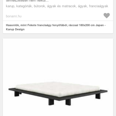
természetesen nem nélkül...
karup, kategóriák, bútorok, ágyak és matracok, ágyak, franciaágyak
bonami.hu
Hasonlók, mint Fekete franciaágy fenyőfából, ráccsal 180x200 cm Japan -
Karup Design