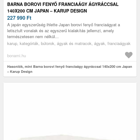
BARNA BOROVI FENYŐ FRANCIAÁGY ÁGYRÁCCSAL
140X200 CM JAPAN – KARUP DESIGN
227 990
Ft
A japán egyszerűség ihlette Japan borovi fenyő franciaágyat a
letisztult vonalak és az egyszerű kialakítás jellemzi, amely
természetesen nem nélkül...
karup, kategóriák, bútorok, ágyak és matracok, ágyak, franciaágyak
bonami.hu
Hasonlók, mint Barna borovi fenyő franciaágy ágyráccsal 140x200 cm Japan
– Karup Design