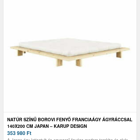
NATÚR SZÍNŰ BOROVI FENYŐ FRANCIAÁGY ÁGYRÁCCSAL
140X200 CM JAPAN – KARUP DESIGN
353 980
Ft
A Japan ágy letisztult és egyszerű faváza modern terekbe és akár