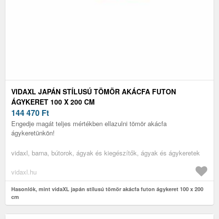
VIDAXL JAPÁN STÍLUSÚ TÖMÖR AKÁCFA FUTON
ÁGYKERET 100 X 200 CM
144 470
Ft
Engedje magát teljes mértékben ellazulni tömör akácfa
ágykeretünkön!
vidaxl, barna, bútorok, ágyak és kiegészítők, ágyak és ágykeretek
vidaxl.hu
Hasonlók, mint vidaXL japán stílusú tömör akácfa futon ágykeret 100 x 200
cm