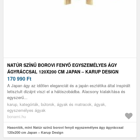
NATÚR SZÍNŰ BOROVI FENYŐ EGYSZEMÉLYES ÁGY
ÁGYRÁCCSAL 120X200 CM JAPAN – KARUP DESIGN
170 990
Ft
A Japan ágy az időtlen eleganciát és a japán esztétika által inspirált
letisztult dizájnt viszi el a hálószobádba. Alacsony kialakítása és
egyszerű...
karup, kategóriák, bútorok, ágyak és matracok, ágyak,
egyszemélyes ágyak
bonami.hu
Hasonlók, mint Natúr színű borovi fenyő egyszemélyes ágy ágyráccsal
120x200 cm Japan – Karup Design