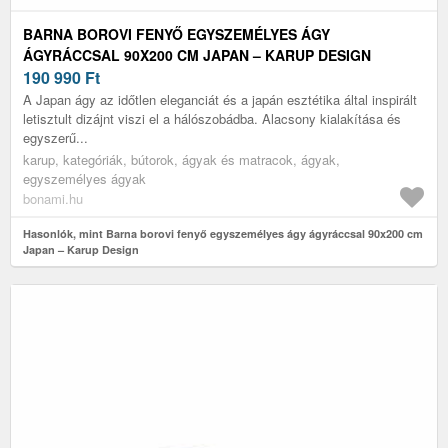
BARNA BOROVI FENYŐ EGYSZEMÉLYES ÁGY
ÁGYRÁCCSAL 90X200 CM JAPAN – KARUP DESIGN
190 990
Ft
A Japan ágy az időtlen eleganciát és a japán esztétika által inspirált
letisztult dizájnt viszi el a hálószobádba. Alacsony kialakítása és
egyszerű...
karup, kategóriák, bútorok, ágyak és matracok, ágyak,
egyszemélyes ágyak
bonami.hu
Hasonlók, mint Barna borovi fenyő egyszemélyes ágy ágyráccsal 90x200 cm
Japan – Karup Design