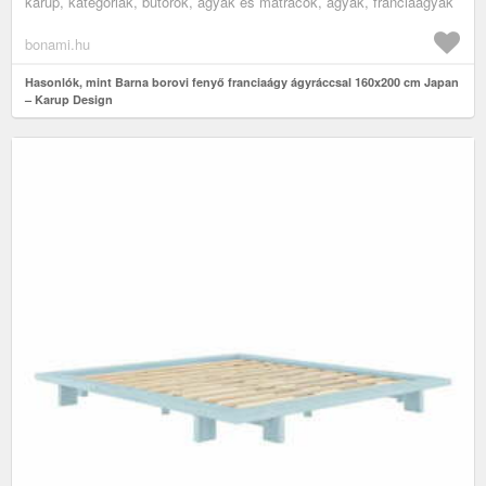
karup, kategóriák, bútorok, ágyak és matracok, ágyak, franciaágyak
bonami.hu
Hasonlók, mint Barna borovi fenyő franciaágy ágyráccsal 160x200 cm Japan
– Karup Design