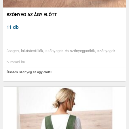
SZŐNYEG AZ ÁGY ELŐTT
11 db
3pagen, lakástextíliák, szőnyegek és szőnyegpadlók, szőnyegek
butoraid.hu
Összes Szőnyeg az ágy előtt