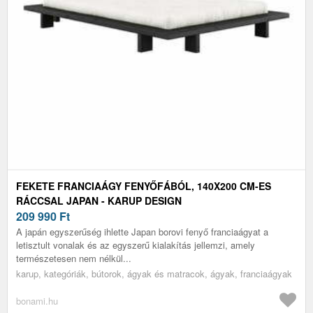
FEKETE FRANCIAÁGY FENYŐFÁBÓL, 140X200 CM-ES
RÁCCSAL JAPAN - KARUP DESIGN
209 990
Ft
A japán egyszerűség ihlette Japan borovi fenyő franciaágyat a
letisztult vonalak és az egyszerű kialakítás jellemzi, amely
természetesen nem nélkül...
karup, kategóriák, bútorok, ágyak és matracok, ágyak, franciaágyak
bonami.hu