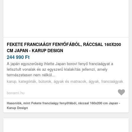
FEKETE FRANCIAÁGY FENYŐFÁBÓL, RÁCCSAL 160X200
CM JAPAN - KARUP DESIGN
244 990
Ft
A japán egyszerűség ihlette Japan borovi fenyő franciaágyat a
letisztult vonalak és az egyszerű kialakítás jellemzi, amely
természetesen nem nélkül...
karup, kategóriák, bútorok, ágyak és matracok, ágyak, franciaágyak
bonami.hu
Hasonlók, mint Fekete franciaágy fenyőfából, ráccsal 160x200 cm Japan -
Karup Design