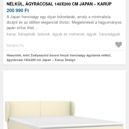
NÉLKÜL, ÁGYRÁCCSAL 140X200 CM JAPAN – KARUP
DESIGN
200 990
Ft
A Japan franciaágy egy olyan bútordarab, amely a minimalista
dizájnt és az időtlen eleganciát ötvözi. Megjelenését a hagyományos
japán stílus ihlet...
karup, kategóriák, bútorok, ágyak és matracok, ágyak, franciaágyak
bonami.hu
Hasonlók, mint Zsályaszínű borovi fenyő franciaágy ágytámla nélkül,
ágyráccsal 140x200 cm Japan – Karup Design