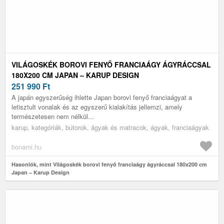
VILÁGOSKÉK BOROVI FENYŐ FRANCIAÁGY ÁGYRÁCCSAL
180X200 CM JAPAN – KARUP DESIGN
251 990
Ft
A japán egyszerűség ihlette Japan borovi fenyő franciaágyat a
letisztult vonalak és az egyszerű kialakítás jellemzi, amely
természetesen nem nélkül...
karup, kategóriák, bútorok, ágyak és matracok, ágyak, franciaágyak
bonami.hu
Hasonlók, mint Világoskék borovi fenyő franciaágy ágyráccsal 180x200 cm
Japan – Karup Design