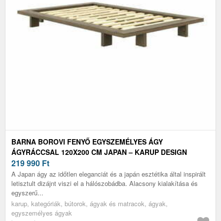
BARNA BOROVI FENYŐ EGYSZEMÉLYES ÁGY
ÁGYRÁCCSAL 120X200 CM JAPAN – KARUP DESIGN
219 990
Ft
A Japan ágy az időtlen eleganciát és a japán esztétika által inspirált
letisztult dizájnt viszi el a hálószobádba. Alacsony kialakítása és
egyszerű...
karup, kategóriák, bútorok, ágyak és matracok, ágyak,
egyszemélyes ágyak