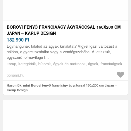
BOROVI FENYŐ FRANCIAÁGY ÁGYRÁCCSAL 160X200 CM
JAPAN – KARUP DESIGN
182 990
Ft
Egyhangúnak találod az ágyak kínálatát? Vigyél igazi változást a
hálóba, a gyerekszobába vagy a vendégszobába! A letisztult,
egyszerű formavilágú f...
karup, kategóriák, bútorok, ágyak és matracok, ágyak, franciaágyak
bonami.hu
Hasonlók, mint Borovi fenyő franciaágy ágyráccsal 160x200 cm Japan –
Karup Design