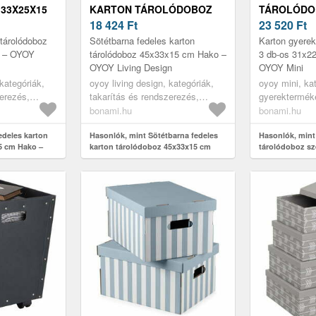
33X25X15
KARTON TÁROLÓDOBOZ
TÁROLÓDOB
Y LIVING
45X33X15 CM HAKO – OYOY
18 424
Ft
DB-OS 31X
23 520
Ft
LIVING DESIGN
– OYOY MIN
 tárolódoboz
Sötétbarna fedeles karton
Karton gyerek
 – OYOY
tárolódoboz 45x33x15 cm Hako –
3 db-os 31x2
OYOY Living Design
OYOY Mini
 kategóriák,
oyoy living design, kategóriák,
oyoy mini, ka
zerezés,
takarítás és rendszerezés,
gyerektermék
endszerezők,
tárolódobozok és rendszerezők,
kiegészítők é
bonami.hu
bonami.hu
tárolódobozok
gyerekszobai 
edeles karton
Hasonlók, mint Sötétbarna fedeles
Hasonlók, mint
5 cm Hako –
karton tárolódoboz 45x33x15 cm
tárolódoboz sz
Hako – OYOY Living Design
cm Mana – OYO