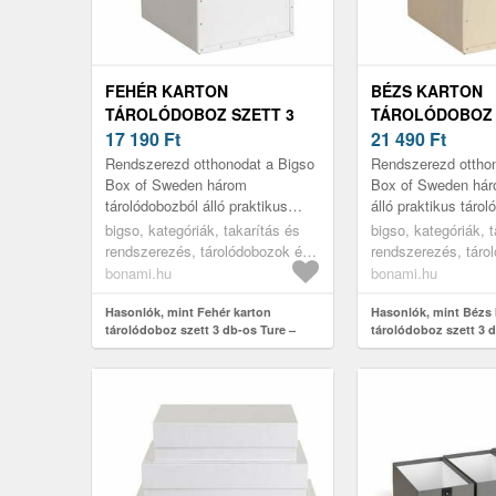
FEHÉR KARTON
BÉZS KARTON
TÁROLÓDOBOZ SZETT 3
TÁROLÓDOBOZ 
DB-OS TURE – BIGSO BOX
17 190
Ft
DB-OS TURE – 
21 490
Ft
OF SWEDEN
OF SWEDEN
Rendszerezd otthonodat a Bigso
Rendszerezd ottho
Box of Sweden három
Box of Sweden hár
tárolódobozból álló praktikus
álló praktikus táro
készletével! Egymásra
szettjével! A dobo
bigso, kategóriák, takarítás és
bigso, kategóriák, 
helyezhetők, így helyet
helyezhetők, így hel
rendszerezés, tárolódobozok és
rendszerezés, táro
takarítanak meg, és ...
rendszerezők, tárolódobozok
rendszerezők, táro
bonami.hu
bonami.hu
Hasonlók, mint Fehér karton
Hasonlók, mint Bézs 
tárolódoboz szett 3 db-os Ture –
tárolódoboz szett 3 d
Bigso Box of Sweden
Bigso Box of Swede