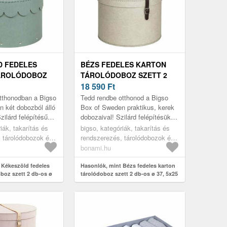
D FEDELES
BÉZS FEDELES KARTON
ÁROLÓDOBOZ
TÁROLÓDOBOZ SZETT 2
-OS Ø 26X17, 5
DB-OS Ø 37, 5X25 CM RUT
18 590
Ft
CANVAS PAPER
CANVAS PAPER LAMINATE
otthonodban a Bigso
Tedd rendbe otthonod a Bigso
– BIGSO
– BIGSO
 két dobozból álló
Box of Sweden praktikus, kerek
zilárd felépítésűek,
dobozaival! Szilárd felépítésüket
is és dekoratív
funkcionális és dekoratív
iák, takarítás és
bigso, kategóriák, takarítás és
l, va...
szegecsek egészítik ki. A f...
 tárolódobozok és
rendszerezés, tárolódobozok és
 tárolódobozok
rendszerezők, tárolódobozok
bonami.hu
 Kékeszöld fedeles
Hasonlók, mint Bézs fedeles karton
oboz szett 2 db-os ø
tárolódoboz szett 2 db-os ø 37, 5x25
lma Canvas Paper
cm Rut Canvas Paper Laminate –
so
Bigso