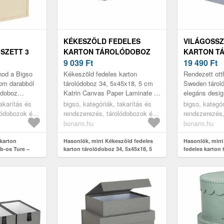
KÉKESZÖLD FEDELES
VILÁGOSSZ
SZETT 3
KARTON TÁROLÓDOBOZ
KARTON T
BIGSO BOX
34, 5X45X18, 5 CM KATRIN
9 039
Ft
SZETT 3 DB
19 490
Ft
CANVAS PAPER LAMINATE
CM INGE –
nod a Bigso
Kékeszöld fedeles karton
Rendezett ott
– BIGSO
SWEDEN
om darabból
tárolódoboz 34, 5x45x18, 5 cm
Sweden tároló
lódoboz
Katrin Canvas Paper Laminate –
elegáns desig
zok egymásra
Bigso
fogantyúk egés
takarítás és
bigso, kategóriák, takarítás és
bigso, kategór
yet takarít...
amelyeknek k
lódobozok és
rendszerezés, tárolódobozok és
rendszerezés,
dobozo...
lódobozok
rendszerezők, tárolódobozok
rendszerezők,
bonami.hu
bonami.hu
karton
Hasonlók, mint Kékeszöld fedeles
Hasonlók, mint
b-os Ture –
karton tárolódoboz 34, 5x45x18, 5
fedeles karton 
n
cm Katrin Canvas Paper Laminate –
db-os 31x47x15
Bigso
of Sweden