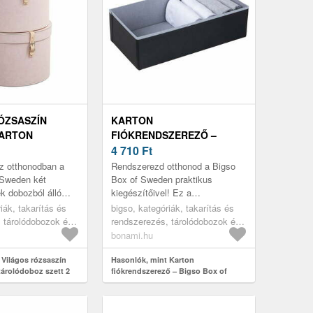
ÓZSASZÍN
KARTON
KARTON
FIÓKRENDSZEREZŐ –
OZ SZETT 2
BIGSO BOX OF SWEDEN
4 710
Ft
, 5X25 CM RUT
az otthonodban a
Rendszerezd otthonod a Bigso
APER LAMINATE
 Sweden két
Box of Sweden praktikus
ek dobozból álló
kiegészítőivel! Ez a
zilárd
fiókrendszerező segít a lehető
iák, takarítás és
bigso, kategóriák, takarítás és
 funkcionális és
legjobban kihasználni a helyet,
 tárolódobozok és
rendszerezés, tárolódobozok és
.
és rendeze...
 tárolódobozok
rendszerezők, rendszerezők,
bonami.hu
fiókrendszerezők
 Világos rózsaszín
Hasonlók, mint Karton
tárolódoboz szett 2
fiókrendszerező – Bigso Box of
25 cm Rut Restore
Sweden
 – Bigso