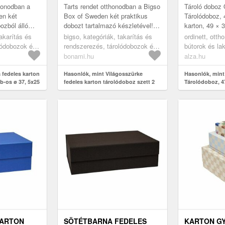
R LAMINATE
5 CM RUT CANVAS PAPER
thonodban a
Tarts rendet otthonodban a Bigso
Tároló dobo
LAMINATE – BIGSO
en két
Box of Sweden két praktikus
Tárolódoboz,
ozból álló
dobozt tartalmazó készletével!
karton, 49 × 
d
Szilárd szerkezetüket
kiváló, 47 l-e
takarítás és
bigso, kategóriák, takarítás és
ordinett, otth
cionális és
funkcionális és dekoratív
tárolódoboz p
lódobozok és
rendszerezés, tárolódobozok és
bútorok és la
szegecs...
mindenféle dol
lódobozok
rendszerezők, tárolódobozok
tárolás és re
bonami.hu
alza.hu
tárolódobozok
 fedeles karton
Hasonlók, mint Világosszürke
Hasonlók, min
b-os ø 37, 5x25
fedeles karton tárolódoboz szett 2
Tárolódoboz, 4
r Laminate –
db-os ø 37, 5x25, 5 cm Rut Canvas
49 × 39 × 25 cm
Paper Laminate – Bigso
KARTON
SÖTÉTBARNA FEDELES
KARTON G