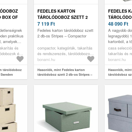
LÓDOBOZ
FEDELES KARTON
FEDELES 
O BOX OF
TÁROLÓDOBOZ SZETT 2
TÁROLÓDOB
DB-OS STRIPES –
7 119
Ft
DB-OS ROU
48 090
Ft
COMPACTOR
SELECCIÓN
detlenségnek
Fedeles karton tárolódoboz szett
A nagyobb do
den praktikus
2 db-os Stripes – Compactor
legnagyobb) 
el, amelyek
kartonból, a 
en
vastag kartonb
takarítás és
compactor, kategóriák, takarítás
casa selecció
ezetten és
kívül 105 g pa
lódobozok és
és rendszerezés, tárolódobozok
takarítás és 
lódobozok
és rendszerezők, tárolódobozok
tárolódobozok
bonami.hu
bonami.hu
tárolódobozok
on tárolódoboz
Hasonlók, mint Fedeles karton
Hasonlók, mint
f Sweden
tárolódoboz szett 2 db-os Stripes –
tárolódoboz sz
Compactor
Casa Selección