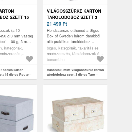
KARTON
VILÁGOSSZÜRKE KARTON
OZ SZETT 15
TÁROLÓDOBOZ SZETT 3
TE – CASA
DB-OS TURE – BIGSO BOX
21 490
Ft
OF SWEDEN
bozok (a 10
Rendszerezd otthonod a Bigso
1450 g 3 mm vastag
Box of Sweden három darabból
többi 1100 g, 3 mm
álló praktikus tárolódoboz
ól áll. Belül 80 g,
szettjével! A dobozok egymásra
n, kategóriák,
bigso, kategóriák, takarítás és
pírral vanna...
helyezhetők, így helyet takarít...
rendszerezés,
rendszerezés, tárolódobozok és
 és rendszerezők,
rendszerezők, tárolódobozok
bonami.hu
 Fedeles karton
Hasonlók, mint Világosszürke karton
ett 15 db-os Route –
tárolódoboz szett 3 db-os Ture –
Bigso Box of Sweden