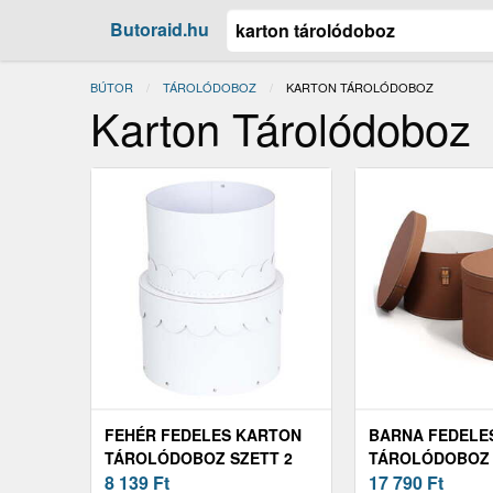
Butoraid.hu
BÚTOR
TÁROLÓDOBOZ
JELENLEGI:
KARTON TÁROLÓDOBOZ
Karton Tárolódoboz
FEHÉR FEDELES KARTON
BARNA FEDELE
TÁROLÓDOBOZ SZETT 2
TÁROLÓDOBOZ 
DB-OS Ø 26X17, 5 CM
8 139
Ft
DB-OS Ø 37, 5X
17 790
Ft