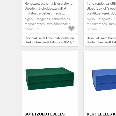
WILMA PAPER LAMINATE –
RESTORE PAPE
Rendezett otthon a Bigso Box of
Tarts rendet az ot
BIGSO
– BIGSO
Sweden tárolódobozaival! A
Bigso Box of Swed
mutatós, érdekes, mégis
praktikus kerek dob
minimalista kialakításnak
készletével! Szilár
bigso, kategóriák, takarítás és
bigso, kategóriák, 
köszönhetően stílusosan
szerkezetüket funk
rendszerezés, tárolódobozok és
rendszerezés, táro
tárolhatod ben...
dekoratív sz...
rendszerezők, tárolódobozok
rendszerezők, táro
bonami.hu
bonami.hu
Hasonlók, mint Fehér fedeles karton
Hasonlók, mint Barna
tárolódoboz szett 2 db-os ø 26x17, 5
tárolódoboz szett 2 d
cm Wilma Paper Laminate – Bigso
cm Rut Restore Pape
Bigso
SÖTÉTZÖLD FEDELES
KÉK FEDELES 