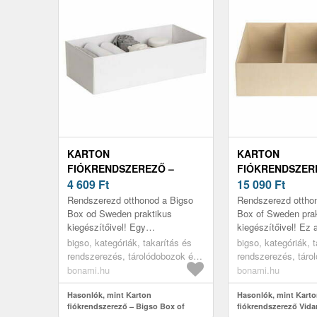
KARTON
KARTON
FIÓKRENDSZEREZŐ –
FIÓKRENDSZER
BIGSO BOX OF SWEDEN
4 609
Ft
– BIGSO BOX O
15 090
Ft
Rendszerezd otthonod a Bigso
Rendszerezd ottho
Box od Sweden praktikus
Box of Sweden pra
kiegészítőivel! Egy
kiegészítőivel! Ez 
fiókrendszerező segít a lehető
fiókrendszerező 3 
bigso, kategóriák, takarítás és
bigso, kategóriák, 
legjobban kihasználni a helyet,
osztva, így mindig
rendszerezés, tárolódobozok és
rendszerezés, táro
és rendezet...
megtalálod benne,..
rendszerezők, rendszerezők,
rendszerezők, rend
bonami.hu
bonami.hu
fiókrendszerezők
fiókrendszerezők
Hasonlók, mint Karton
Hasonlók, mint Kart
fiókrendszerező – Bigso Box of
fiókrendszerező Vida