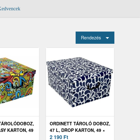
edvencek
Rendezés
 TÁROLÓDOBOZ,
ORDINETT TÁROLÓ DOBOZ,
ASY KARTON, 49
47 L, DROP KARTON, 49 ×
M
39 × 25 CM
2 190
Ft