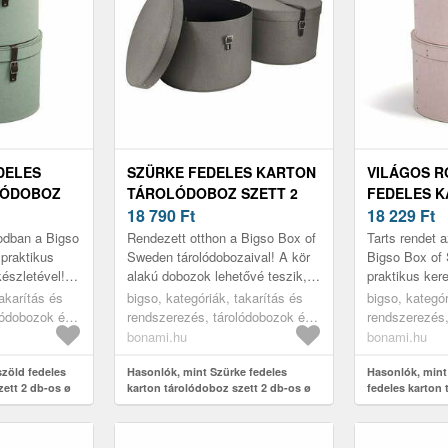
DELES
SZÜRKE FEDELES KARTON
VILÁGOS R
LÓDOBOZ
TÁROLÓDOBOZ SZETT 2
FEDELES 
 37, 5X25,
DB-OS Ø 37, 5X25, 5 CM
18 790
Ft
TÁROLÓDOB
18 229
Ft
AS PAPER
RUT CANVAS PAPER
DB-OS Ø 37
nodban a Bigso
Rendezett otthon a Bigso Box of
Tarts rendet 
GSO
LAMINATE – BIGSO
RESTORE P
praktikus
Sweden tárolódobozaival! A kör
Bigso Box of
észletével!
alakú dobozok lehetővé teszik,
praktikus ker
– BIGSO
ket
hogy praktikus módon tárold a
készletével! S
takarítás és
bigso, kategóriák, takarítás és
bigso, kategór
oratív
kalapokat, sálakat vagy...
szerkezetüket
lódobozok és
rendszerezés, tárolódobozok és
rendszerezés,
dekoratív sz..
lódobozok
rendszerezők, tárolódobozok
rendszerezők,
bonami.hu
bonami.hu
zöld fedeles
Hasonlók, mint Szürke fedeles
Hasonlók, mint
zett 2 db-os ø
karton tárolódoboz szett 2 db-os ø
fedeles karton 
anvas Paper
37, 5x25, 5 cm Rut Canvas Paper
db-os ø 37, 5x
Laminate – Bigso
Paper Laminate