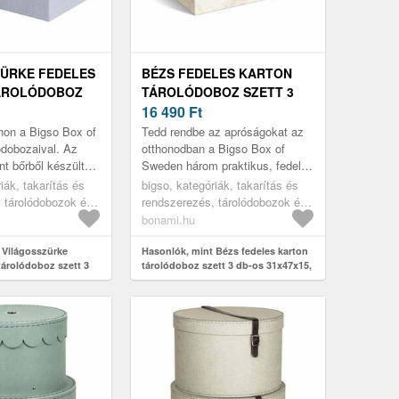
ÜRKE FEDELES
BÉZS FEDELES KARTON
ÁROLÓDOBOZ
TÁROLÓDOBOZ SZETT 3
-OS 31X47X15
DB-OS 31X47X15, 5 CM
16 490
Ft
 BIGSO BOX OF
INGE PAPER LAMINATE –
hon a Bigso Box of
Tedd rendbe az apróságokat az
BIGSO
dobozaival. Az
otthonodban a Bigso Box of
nt bőrből készült
Sweden három praktikus, fedeles
zítik ki,
tárolódobozból álló készletével!
iák, takarítás és
bigso, kategóriák, takarítás és
öszönhetően a
Méretük és formájuk miatt...
 tárolódobozok és
rendszerezés, tárolódobozok és
 tárolódobozok
rendszerezők, tárolódobozok
bonami.hu
 Világosszürke
Hasonlók, mint Bézs fedeles karton
tárolódoboz szett 3
tárolódoboz szett 3 db-os 31x47x15,
 cm Inge – Bigso Box
5 cm Inge Paper Laminate – Bigso