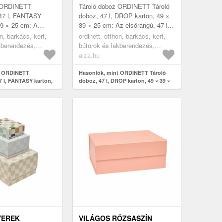
z ORDINETT
Tároló doboz ORDINETT Tároló
 47 l, FANTASY
doboz, 47 l, DROP karton, 49 ×
39 × 25 cm: A
39 × 25 cm: Az elsőrangú, 47 l-
s Ordinett
es Ordinett tároló doboz
on, barkács, kert,
ordinett, otthon, barkács, kert,
raktikus megoldás
optimális megoldás különböző
kberendezés,
bútorok és lakberendezés,
o...
tá...
ndszerezés,
tárolás és rendszerezés,
alza.hu
tárolódobozok
t ORDINETT
Hasonlók, mint ORDINETT Tároló
7 l, FANTASY karton,
doboz, 47 l, DROP karton, 49 × 39 ×
25 cm
YEREK
VILÁGOS RÓZSASZÍN