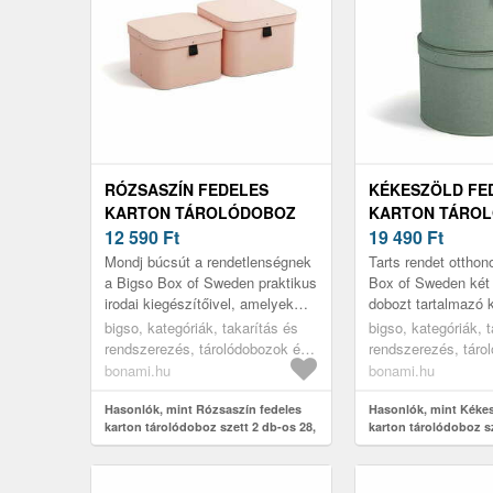
RÓZSASZÍN FEDELES
KÉKESZÖLD FE
KARTON TÁROLÓDOBOZ
KARTON TÁRO
SZETT 2 DB-OS 28, 5X28,
12 590
Ft
SZETT 2 DB-OS Ø
19 490
Ft
5X19, 5 CM LUDVIG PAPER
5 CM RUT CANV
Mondj búcsút a rendetlenségnek
Tarts rendet ottho
LAMINATE – BIGSO
LAMINATE – BI
a Bigso Box of Sweden praktikus
Box of Sweden két 
irodai kiegészítőivel, amelyek
dobozt tartalmazó k
segítségével minden
Szilárd szerkezetü
bigso, kategóriák, takarítás és
bigso, kategóriák, 
dokumentumot rendezetten és
funkcionális és dek
rendszerezés, tárolódobozok és
rendszerezés, táro
stílu...
szegecs...
rendszerezők, tárolódobozok
rendszerezők, táro
bonami.hu
bonami.hu
Hasonlók, mint Rózsaszín fedeles
Hasonlók, mint Kékes
karton tárolódoboz szett 2 db-os 28,
karton tárolódoboz s
5x28, 5x19, 5 cm Ludvig Paper
37, 5x25, 5 cm Rut C
Laminate – Bigso
Laminate – Bigso