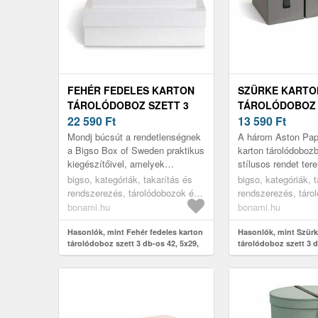
FEHÉR FEDELES KARTON
SZÜRKE KARTO
TÁROLÓDOBOZ SZETT 3
TÁROLÓDOBOZ 
DB-OS 42, 5X29, 5X13 CM
22 590
Ft
DB-OS 20, 5X29,
13 590
Ft
KIAN PAPER LAMINATE –
ASTON PAPER L
Mondj búcsút a rendetlenségnek
A három Aston Pap
BIGSO
BIGSO
a Bigso Box of Sweden praktikus
karton tárolódobozb
kiegészítőivel, amelyek
stílusos rendet ter
rendezett és stílusos tárolást
térben. Mindegyik 
bigso, kategóriák, takarítás és
bigso, kategóriák, 
biztosítanak! A készlet 3 egy...
magasságú, és deko
rendszerezés, tárolódobozok és
rendszerezés, táro
rendszerezők, tárolódobozok
rendszerezők, táro
bonami.hu
bonami.hu
Hasonlók, mint Fehér fedeles karton
Hasonlók, mint Szürk
tárolódoboz szett 3 db-os 42, 5x29,
tárolódoboz szett 3 d
5x13 cm Kian Paper Laminate –
5x14, 5 cm Aston Pap
Bigso
Bigso