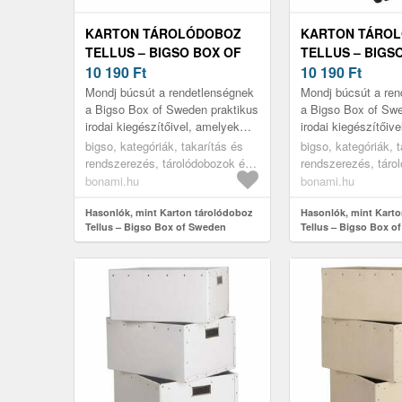
KARTON TÁROLÓDOBOZ
KARTON TÁRO
TELLUS – BIGSO BOX OF
TELLUS – BIGS
SWEDEN
10 190
Ft
SWEDEN
10 190
Ft
Mondj búcsút a rendetlenségnek
Mondj búcsút a ren
a Bigso Box of Sweden praktikus
a Bigso Box of Swe
irodai kiegészítőivel, amelyek
irodai kiegészítőiv
segítségével minden
segítségével mind
bigso, kategóriák, takarítás és
bigso, kategóriák, 
dokumentumot rendezetten és
dokumentumot rend
rendszerezés, tárolódobozok és
rendszerezés, táro
stílu...
stílu...
rendszerezők, tárolódobozok
rendszerezők, táro
bonami.hu
bonami.hu
Hasonlók, mint Karton tárolódoboz
Hasonlók, mint Kart
Tellus – Bigso Box of Sweden
Tellus – Bigso Box o