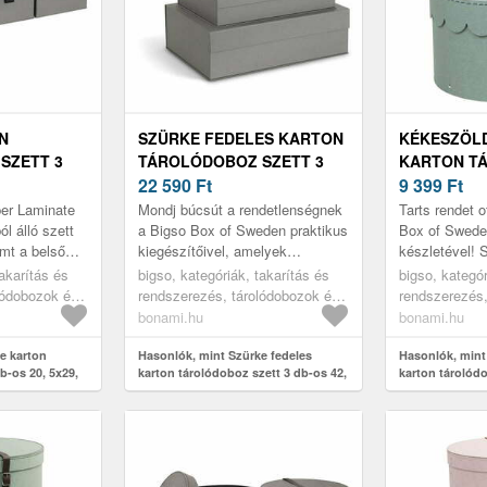
N
SZÜRKE FEDELES KARTON
KÉKESZÖL
SZETT 3
TÁROLÓDOBOZ SZETT 3
KARTON T
 5X14, 5 CM
DB-OS 42, 5X29, 5X13 CM
22 590
Ft
SZETT 2 DB
9 399
Ft
AMINATE –
KIAN PAPER LAMINATE –
CM WILMA 
er Laminate
Mondj búcsút a rendetlenségnek
Tarts rendet 
BIGSO
LAMINATE 
ól álló szett
a Bigso Box of Sweden praktikus
Box of Sweden
emt a belső
kiegészítőivel, amelyek
készletével! S
doboz azonos
rendezett és stílusos tárolást
és funkcionál
takarítás és
bigso, kategóriák, takarítás és
bigso, kategór
ratív...
biztosítanak! A készlet 3 egy...
szegecselésse
lódobozok és
rendszerezés, tárolódobozok és
rendszerezés,
lódobozok
rendszerezők, tárolódobozok
rendszerezők,
bonami.hu
bonami.hu
e karton
Hasonlók, mint Szürke fedeles
Hasonlók, mint
b-os 20, 5x29,
karton tárolódoboz szett 3 db-os 42,
karton tárolód
er Laminate –
5x29, 5x13 cm Kian Paper Laminate –
26x17, 5 cm Wi
Bigso
Laminate – Big