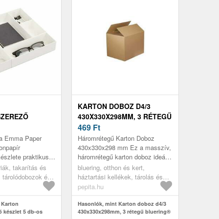
KARTON DOBOZ D4/3
SZEREZŐ
430X330X298MM, 3 RÉTEGŰ
 DB-OS EMMA
BLUERING®
469
Ft
INATE – BIGSO
ka Emma Paper
Háromrétegű Karton Doboz
onpapír
430x330x298 mm Ez a masszív,
észlete praktikus
háromrétegű karton doboz ideális
ál a fiókok rendben
megoldás különböző áruk
iák, takarítás és
bluering, otthon és kert,
ószerek,
biztonságos szállításához és
 tárolódobozok és
háztartási kellékek, tárolás és
e...
tárolás...
 rendszerezők,
rendszerezés, tárolódobozok és
pepita.hu
zők
kosarak
 Karton
Hasonlók, mint Karton doboz d4/3
ő készlet 5 db-os
430x330x298mm, 3 rétegű bluering®