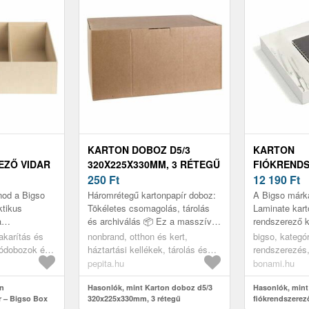
KARTON DOBOZ D5/3
KARTON
EZŐ VIDAR
320X225X330MM, 3 RÉTEGŰ
FIÓKREND
F SWEDEN
250
Ft
KÉSZLET 5
12 190
Ft
PAPER LAM
nod a Bigso
Háromrétegű kartonpapír doboz:
A Bigso már
ktikus
Tökéletes csomagolás, tárolás
Laminate kart
a
és archiválás 📦 Ez a masszív,
rendszerező k
részre van
háromrétegű kartonpapír doboz
megoldást kín
takarítás és
nonbrand, otthon és kert,
bigso, kategór
 könnyen
ideális megoldás a különbö...
tartásához. Ír
lódobozok és
háztartási kellékek, tárolás és
rendszerezés,
.
szemüvegek, j
szerezők,
rendszerezés, tárolódobozok és
rendszerezők,
pepita.hu
bonami.hu
kosarak
fiókrendszere
on
Hasonlók, mint Karton doboz d5/3
Hasonlók, mint
r – Bigso Box
320x225x330mm, 3 rétegű
fiókrendszerez