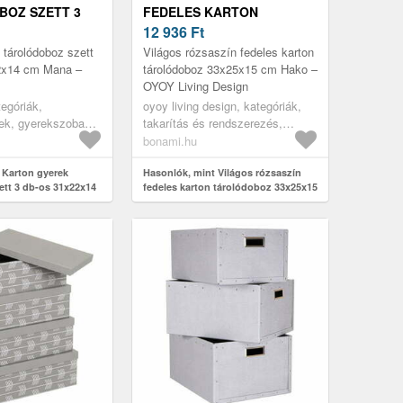
OZ SZETT 3
FEDELES KARTON
22X14 CM MANA
TÁROLÓDOBOZ 33X25X15
12 936
Ft
I
CM HAKO – OYOY LIVING
 tárolódoboz szett
Világos rózsaszín fedeles karton
DESIGN
2x14 cm Mana –
tárolódoboz 33x25x15 cm Hako –
OYOY Living Design
tegóriák,
oyoy living design, kategóriák,
ek, gyerekszoba
takarítás és rendszerezés,
s dekorációk,
tárolódobozok és rendszerezők,
bonami.hu
tárolódobozok
tárolódobozok
 Karton gyerek
Hasonlók, mint Világos rózsaszín
ett 3 db-os 31x22x14
fedeles karton tárolódoboz 33x25x15
Y Mini
cm Hako – OYOY Living Design