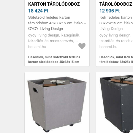
KARTON TÁROLÓDOBOZ
TÁROLÓDOBOZ 
45X33X15 CM HAKO – OYOY
18 424
Ft
CM HAKO – OYO
12 936
Ft
LIVING DESIGN
DESIGN
Sötétzöld fedeles karton
Kék fedeles karton
tárolódoboz 45x33x15 cm Hako –
33x25x15 cm Hako
OYOY Living Design
Living Design
oyoy living design, kategóriák,
oyoy living design,
takarítás és rendszerezés,
takarítás és rends
tárolódobozok és rendszerezők,
tárolódobozok és r
bonami.hu
bonami.hu
tárolódobozok
tárolódobozok
Hasonlók, mint Sötétzöld fedeles
Hasonlók, mint Kék f
karton tárolódoboz 45x33x15 cm
tárolódoboz 33x25x1
Hako – OYOY Living Design
OYOY Living Design