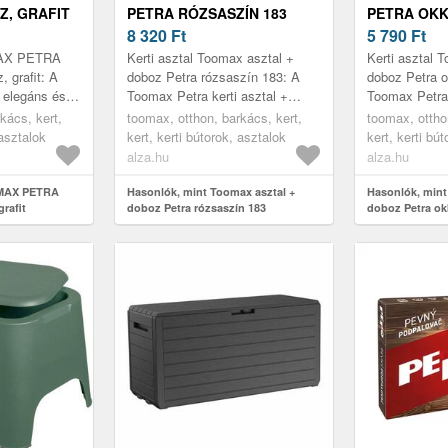
Z, GRAFIT
PETRA RÓZSASZÍN 183
PETRA OKK
8 320
Ft
5 790
Ft
MAX PETRA
Kerti asztal Toomax asztal +
Kerti asztal 
, grafit: A
doboz Petra rózsaszín 183: A
doboz Petra o
 elegáns és
Toomax Petra kerti asztal +
Toomax Petra
, amely
tárolódoboz sima felületével és
tárolódoboz s
kács, kert,
toomax, otthon, barkács, kert,
toomax, ottho
rnyezetre.
tárolóterével ellenállhatatla...
tárolóterével e
 asztalok
kert, kerti bútorok, asztalok
kert, kerti bú
bút...
alza.hu
alza.hu
OMAX PETRA
Hasonlók, mint Toomax asztal +
Hasonlók, mint
grafit
doboz Petra rózsaszín 183
doboz Petra ok