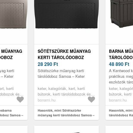
 MŰANYAG
SÖTÉTSZÜRKE MŰANYAG
BARNA MŰA
DOBOZ
KERTI TÁROLÓDOBOZ
TÁROLÓDO
R
SAMOA – KETER
28 290
Ft
KENTWOOD
48 890
Ft
ag kerti
Sötétszürke műanyag kerti
A Kentwood ke
 – Keter
tárolódoboz Samoa – Keter
praktikus meg
eszközök tár
helyet kínál 
rt, kerti
keter, kategóriák, kert, kerti
keter, kategóri
tárolására, m
lódobozok és
bútorok, kerti tárolódobozok és
bútorok, kerti
dobozok
szekrények, kerti dobozok
szekrények, k
bonami.hu
bonami.hu
osbarna
Hasonlók, mint Sötétszürke
Hasonlók, mint
ódoboz Samoa –
műanyag kerti tárolódoboz Samoa –
tárolódoboz K
Keter