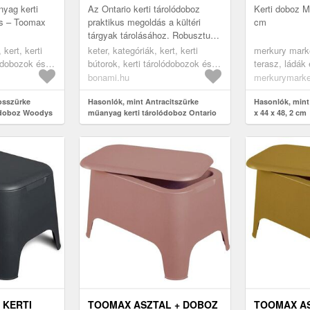
KETER
yag kerti
Az Ontario kerti tárolódoboz
Kerti doboz M
s – Toomax
praktikus megoldás a kültéri
cm
tárgyak tárolásához. Robusztus
felépítése időjárás-állóságot és
kert, kerti
keter, kategóriák, kert, kerti
merkury marke
hosszú élettartamot bizto...
lódobozok és
bútorok, kerti tárolódobozok és
terasz, ládák 
dobozok
szekrények, kerti dobozok
bútorok, kerti
bonami.hu
merkurymarke
osszürke
Hasonlók, mint Antracitszürke
Hasonlók, mint
ódoboz Woodys
műanyag kerti tárolódoboz Ontario
x 44 x 48, 2 cm
– Keter
 KERTI
TOOMAX ASZTAL + DOBOZ
TOOMAX AS