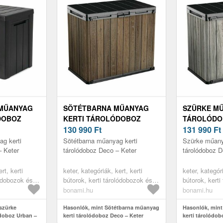
 MŰANYAG
SÖTÉTBARNA MŰANYAG
SZÜRKE MŰ
DOBOZ
KERTI TÁROLÓDOBOZ
TÁROLÓDO
DECO – KETER
130 990
Ft
KETER
131 990
Ft
g kerti
Sötétbarna műanyag kerti
Szürke műany
– Keter
tárolódoboz Deco – Keter
tárolódoboz D
rt, kerti
keter, kategóriák, kert, kerti
keter, kategóri
lódobozok és
bútorok, kerti tárolódobozok és
bútorok, kerti
dobozok
szekrények, kerti dobozok
szekrények, k
bonami.hu
bonami.hu
szürke
Hasonlók, mint Sötétbarna műanyag
Hasonlók, min
ódoboz Urban –
kerti tárolódoboz Deco – Keter
kerti tárolódob