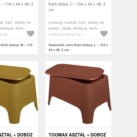
 – 118 x 44 x 48, 2
Kerti doboz L – 154 x 44 x 48, 2
cm
t, kert, erkély és
merkury market, kert, erkély és
erkélyre, kerti
terasz, ládák erkélyre, kerti
 tároló dobozok
bútorok, kerti tároló dobozok
t.hu
merkurymarket.hu
 Kerti doboz M – 118
Hasonlók, mint Kerti doboz L – 154 x
44 x 48, 2 cm
ZTAL + DOBOZ
TOOMAX ASZTAL + DOBOZ