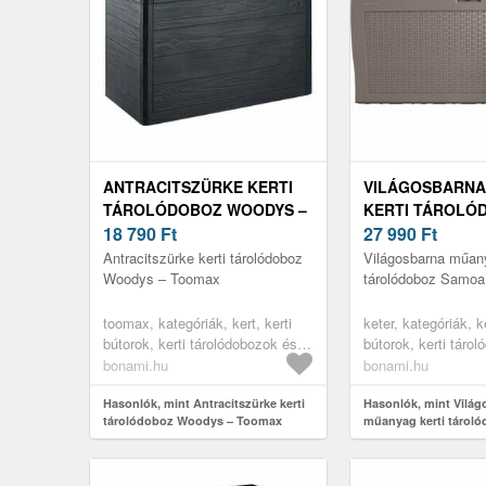
ANTRACITSZÜRKE KERTI
VILÁGOSBARNA
TÁROLÓDOBOZ WOODYS –
KERTI TÁROLÓ
TOOMAX
18 790
Ft
SAMOA – KETE
27 990
Ft
Antracitszürke kerti tárolódoboz
Világosbarna műany
Woodys – Toomax
tárolódoboz Samoa
toomax, kategóriák, kert, kerti
keter, kategóriák, ke
bútorok, kerti tárolódobozok és
bútorok, kerti táro
szekrények, kerti dobozok
szekrények, kerti 
bonami.hu
bonami.hu
Hasonlók, mint Antracitszürke kerti
Hasonlók, mint Világ
tárolódoboz Woodys – Toomax
műanyag kerti tárol
Keter