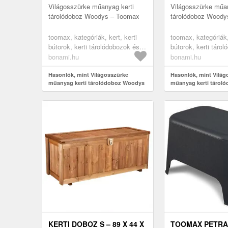
TOOMAX
TOOMAX
Világosszürke műanyag kerti
Világosszürke műan
tárolódoboz Woodys – Toomax
tárolódoboz Woody
toomax, kategóriák, kert, kerti
toomax, kategóriák, 
bútorok, kerti tárolódobozok és
bútorok, kerti táro
szekrények, kerti dobozok
szekrények, kerti 
bonami.hu
bonami.hu
Hasonlók, mint Világosszürke
Hasonlók, mint Világ
műanyag kerti tárolódoboz Woodys
műanyag kerti tárol
– Toomax
– Toomax
KERTI DOBOZ S – 89 X 44 X
TOOMAX PETRA