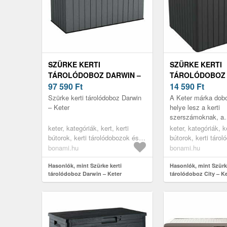
SZÜRKE KERTI
SZÜRKE KERTI
TÁROLÓDOBOZ DARWIN –
TÁROLÓDOBOZ 
KETER
97 590
Ft
KETER
14 590
Ft
Szürke kerti tárolódoboz Darwin
A Keter márka dob
– Keter
helye lesz a kerti
szerszámoknak, a
locsolótömlőknek v
keter, kategóriák, kert, kerti
keter, kategóriák, ke
kültéri bútoroknak 
bútorok, kerti tárolódobozok és
bútorok, kerti táro
nyújt mindannak, a.
szekrények, kerti dobozok
szekrények, kerti 
bonami.hu
bonami.hu
Hasonlók, mint Szürke kerti
Hasonlók, mint Szürke
tárolódoboz Darwin – Keter
tárolódoboz City – Ke