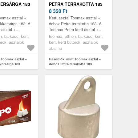
ERSÁRGA 183
PETRA TERRAKOTTA 183
8 320
Ft
Toomax asztal +
Kerti asztal Toomax asztal +
kkersárga 183: A
doboz Petra terrakotta 183: A
 asztal +
Toomax Petra kerti asztal +
ima felületével és
tárolódoboz sima felületével és
n, barkács, kert,
toomax, otthon, barkács, kert,
llenállhatatlan
tárolóterével ellenállhatatl...
torok, asztalok
kert, kerti bútorok, asztalok
alza.hu
 Toomax asztal +
Hasonlók, mint Toomax asztal +
kersárga 183
doboz Petra terrakotta 183