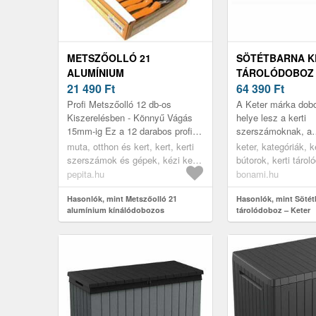
METSZŐOLLÓ 21
SÖTÉTBARNA K
ALUMÍNIUM
TÁROLÓDOBOZ 
KÍNÁLÓDOBOZOS
21 490
Ft
64 390
Ft
(12DB/DOBOZ)
Profi Metszőolló 12 db-os
A Keter márka dob
Kiszerelésben - Könnyű Vágás
helye lesz a kerti
15mm-ig Ez a 12 darabos profi
szerszámoknak, a
metszőolló készlet ideális
locsolótömlőknek v
muta, otthon és kert, kert, kerti
keter, kategóriák, ke
kertészek, hobbi kertészek és
kültéri bútoroknak 
szerszámok és gépek, kézi kerti
bútorok, kerti táro
szake...
nyújt mindannak, a.
szerszámok, kerti szerszámok,
szekrények, kerti 
pepita.hu
bonami.hu
metszőollók
Hasonlók, mint Metszőolló 21
Hasonlók, mint Sötét
alumínium kínálódobozos
tárolódoboz – Keter
(12db/doboz)