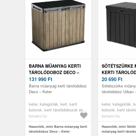
BARNA MŰANYAG KERTI
SÖTÉTSZÜRKE
TÁROLÓDOBOZ DECO –
KERTI TÁROLÓ
KETER
131 990
Ft
URBAN – KETER
20 690
Ft
Barna műanyag kerti tárolódoboz
Sötétszürke műanya
Deco – Keter
tárolódoboz Urban 
keter, kategóriák, kert, kerti
keter, kategóriák, ke
bútorok, kerti tárolódobozok és
bútorok, kerti táro
szekrények, kerti dobozok
szekrények, kerti 
bonami.hu
bonami.hu
Hasonlók, mint Barna műanyag kerti
Hasonlók, mint Sötét
tárolódoboz Deco – Keter
műanyag kerti tárol