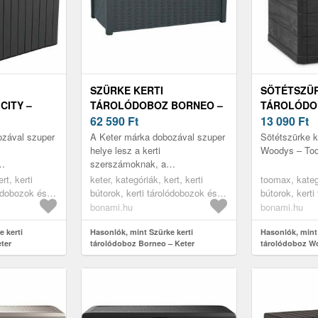
SZÜRKE KERTI
SÖTÉTSZÜR
CITY –
TÁROLÓDOBOZ BORNEO –
TÁROLÓDO
KETER
62 590
Ft
TOOMAX
13 090
Ft
ozával szuper
A Keter márka dobozával szuper
Sötétszürke k
helye lesz a kerti
Woodys – To
szerszámoknak, a
agy akár a
locsolótömlőknek vagy akár a
rt, kerti
keter, kategóriák, kert, kerti
toomax, kategó
is. Menedéket
kültéri bútoroknak is. Menedéket
lódobozok és
bútorok, kerti tárolódobozok és
bútorok, kerti
..
nyújt mindannak, a...
dobozok
szekrények, kerti dobozok
szekrények, k
bonami.hu
bonami.hu
 kerti
Hasonlók, mint Szürke kerti
Hasonlók, mint 
ter
tárolódoboz Borneo – Keter
tárolódoboz W