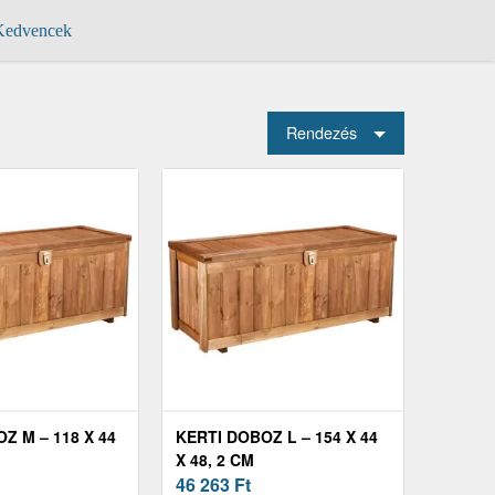
edvencek
Rendezés
Z M – 118 X 44
KERTI DOBOZ L – 154 X 44
X 48, 2 CM
46 263
Ft