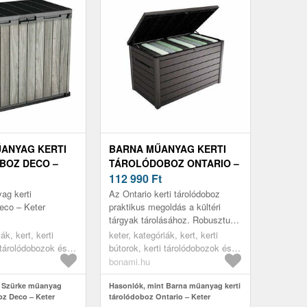
ANYAG KERTI
BARNA MŰANYAG KERTI
BOZ DECO –
TÁROLÓDOBOZ ONTARIO –
KETER
112 990
Ft
ag kerti
Az Ontario kerti tárolódoboz
eco – Keter
praktikus megoldás a kültéri
tárgyak tárolásához. Robusztus
felépítése időjárás-állóságot és
ák, kert, kerti
keter, kategóriák, kert, kerti
hosszú élettartamot bizto...
 tárolódobozok és
bútorok, kerti tárolódobozok és
erti dobozok
szekrények, kerti dobozok
bonami.hu
t Szürke műanyag
Hasonlók, mint Barna műanyag kerti
oz Deco – Keter
tárolódoboz Ontario – Keter