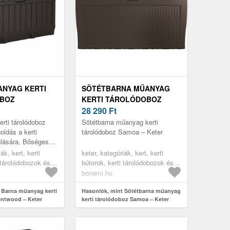
NYAG KERTI
SÖTÉTBARNA MŰANYAG
BOZ
KERTI TÁROLÓDOBOZ
 – KETER
SAMOA – KETER
28 290
Ft
rti tárolódoboz
Sötétbarna műanyag kerti
oldás a kerti
tárolódoboz Samoa – Keter
olására. Bőséges
a különböző tárgyak
ák, kert, kerti
keter, kategóriák, kert, kerti
iközben kényelme...
 tárolódobozok és
bútorok, kerti tárolódobozok és
erti dobozok
szekrények, kerti dobozok
bonami.hu
 Barna műanyag kerti
Hasonlók, mint Sötétbarna műanyag
entwood – Keter
kerti tárolódoboz Samoa – Keter