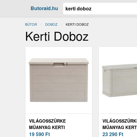
Butoraid.hu
BÚTOR
DOBOZ
JELENLEGI:
KERTI DOBOZ
Kerti Doboz
VILÁGOSSZÜRKE
VILÁGOSSZÜRK
MŰANYAG KERTI
MŰANYAG KERT
TÁROLÓDOBOZ WOODYS –
19 590
Ft
TÁROLÓDOBOZ 
23 290
Ft