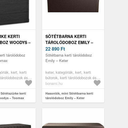
KE KERTI
SÖTÉTBARNA KERTI
BOZ WOODYS –
TÁROLÓDOBOZ EMILY –
KETER
22 890
Ft
erti tárolódoboz
Sötétbarna kerti tárolódoboz
omax
Emily – Keter
riák, kert, kerti
keter, kategóriák, kert, kerti
 tárolódobozok és
bútorok, kerti tárolódobozok és
erti dobozok
szekrények, kerti dobozok
bonami.hu
Sötétszürke kerti
Hasonlók, mint Sötétbarna kerti
oodys – Toomax
tárolódoboz Emily – Keter