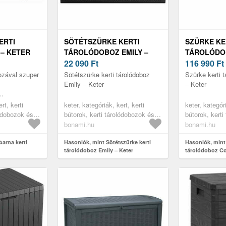
ERTI
SÖTÉTSZÜRKE KERTI
SZÜRKE KE
– KETER
TÁROLÓDOBOZ EMILY –
TÁROLÓDO
KETER
22 090
Ft
KETER
116 990
Ft
ozával szuper
Sötétszürke kerti tárolódoboz
Szürke kerti 
Emily – Keter
– Keter
agy akár a
rt, kerti
keter, kategóriák, kert, kerti
keter, kategóri
is. Menedéket
lódobozok és
bútorok, kerti tárolódobozok és
bútorok, kerti
..
dobozok
szekrények, kerti dobozok
szekrények, k
bonami.hu
bonami.hu
barna kerti
Hasonlók, mint Sötétszürke kerti
Hasonlók, mint 
tárolódoboz Emily – Keter
tárolódoboz Co