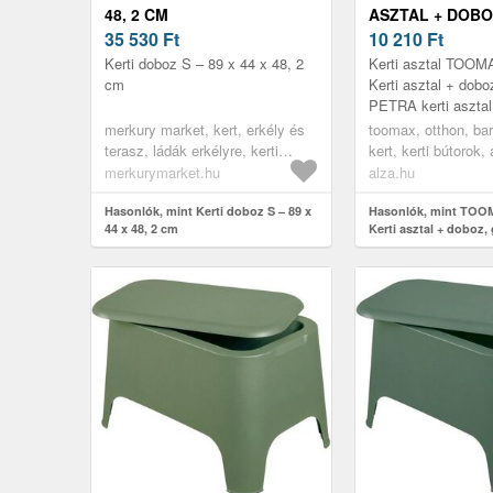
48, 2 CM
ASZTAL + DOBO
35 530
Ft
10 210
Ft
Kerti doboz S – 89 x 44 x 48, 2
Kerti asztal TOO
cm
Kerti asztal + doboz
PETRA kerti asztal
praktikus megoldás
merkury market, kert, erkély és
toomax, otthon, bar
tekintettel van a kö
terasz, ládák erkélyre, kerti
kert, kerti bútorok,
Si...
bútorok, kerti tároló dobozok
merkurymarket.hu
alza.hu
Hasonlók, mint Kerti doboz S – 89 x
Hasonlók, mint TO
44 x 48, 2 cm
Kerti asztal + doboz, 