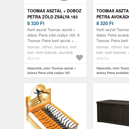
TOOMAX ASZTAL + DOBOZ
TOOMAX ASZTA
PETRA ZÖLD ZSÁLYA 183
PETRA AVOKÁD
8 320
Ft
8 320
Ft
Kerti asztal Toomax asztal +
Kerti asztal Tooma
doboz Petra zöld zsálya 183: A
doboz Petra avokád
Toomax Petra kerti asztal +
Toomax Petra kerti
tárolódoboz sima felületével és
tárolódoboz sima fe
toomax, otthon, barkács, kert,
toomax, otthon, bar
tárolóterével ellenállhatat...
tárolóterével ellenál
kert, kerti bútorok, asztalok
kert, kerti bútorok,
alza.hu
alza.hu
Hasonlók, mint Toomax asztal +
Hasonlók, mint Tooma
doboz Petra zöld zsálya 183
doboz Petra avokádó