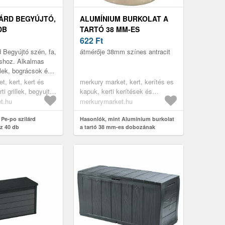
LÁRD BEGYÚJTÓ,
ALUMÍNIUM BURKOLAT A
DB
TARTÓ 38 MM-ES
DOBOZÁNAK
622
Ft
RÖGZÍTÉSÉHEZ
 Begyújtó szén, fa,
átmérője 38mm színes antracit
cshoz. Alkalmas
llek, bográcsok és
begyújtására.
t, kert, kert és
merkury market, kert, kerítés es
ti grillek, begyujtó,
kapuk, kerti kerítések és
ett
kiegészítők, kerítés kiegészíttők
t.hu
merkurymarket.hu
 Pe-po szilárd
Hasonlók, mint Alumínium burkolat
z 40 db
a tartó 38 mm-es dobozának
rögzítéséhez