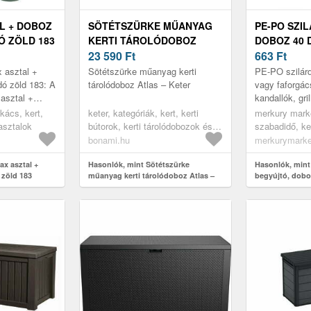
L + DOBOZ
SÖTÉTSZÜRKE MŰANYAG
PE-PO SZI
Ó ZÖLD 183
KERTI TÁROLÓDOBOZ
DOBOZ 40 
ATLAS – KETER
23 590
Ft
663
Ft
x asztal +
Sötétszürke műanyag kerti
PE-PO szilárd
ó zöld 183: A
tárolódoboz Atlas – Keter
vagy faforgá
 asztal +
kandallók, gri
lületével és
nyitott tüzek 
kács, kert,
keter, kategóriák, kert, kerti
merkury marke
lhata...
 asztalok
bútorok, kerti tárolódobozok és
szabadidő, ker
szekrények, kerti dobozok
faszén és brik
bonami.hu
merkurymarke
x asztal +
Hasonlók, mint Sötétszürke
Hasonlók, mint
 zöld 183
műanyag kerti tárolódoboz Atlas –
begyújtó, dobo
Keter