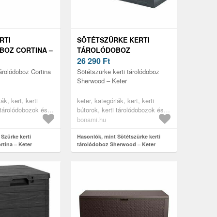
RTI
SÖTÉTSZÜRKE KERTI
BOZ CORTINA –
TÁROLÓDOBOZ
SHERWOOD – KETER
26 290
Ft
tárolódoboz Cortina
Sötétszürke kerti tárolódoboz
Sherwood – Keter
ák, kert, kerti
keter, kategóriák, kert, kerti
 tárolódobozok és
bútorok, kerti tárolódobozok és
erti dobozok
szekrények, kerti dobozok
bonami.hu
Szürke kerti
Hasonlók, mint Sötétszürke kerti
rtina – Keter
tárolódoboz Sherwood – Keter