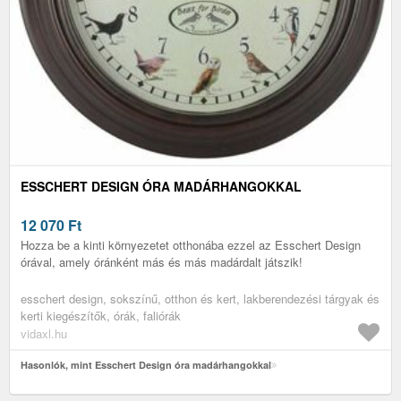
ESSCHERT DESIGN ÓRA MADÁRHANGOKKAL
12 070
Ft
Hozza be a kinti környezetet otthonába ezzel az Esschert Design
órával, amely óránként más és más madárdalt játszik!
esschert design, sokszínű, otthon és kert, lakberendezési tárgyak és
kerti kiegészítők, órák, faliórák
vidaxl.hu
Hasonlók, mint Esschert Design óra madárhangokkal