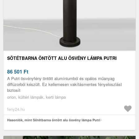
SÖTÉTBARNA ÖNTÖTT ALU ÖSVÉNY LÁMPA PUTRI
86 501
Ft
A Putri ösvényfény öntött alumíniumból és opálos műanyag
diffúzorból készült. Ez kellemesen vakításmentes fényeloszlást
biztosít
orion, kültéri lámpák, kerti lámpa
feny24.hu
Hasonlók, mint Sötétbarna öntött alu ösvény lámpa Putri