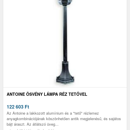
ANTOINE ÖSVÉNY LÁMPA RÉZ TETŐVEL
122 603
Ft
Az Antoine a lakkozott alumínium és a "tető" rézlemez
anyagkombinációjának köszönhetően antik megjelenésű, és sajátos
bájt áraszt. Az átlátszó üveg...