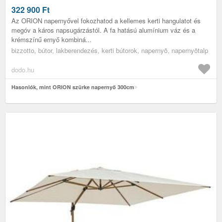
322 900
Ft
Az ORION napernyővel fokozhatod a kellemes kerti hangulatot és
megóv a káros napsugárzástól. A fa hatású alumínium váz és a
krémszínű ernyő kombiná...
bizzotto, bútor, lakberendezés, kerti bútorok, napernyõ, napernyõtalp
dodo.hu
Hasonlók, mint ORION szürke napernyő 300cm