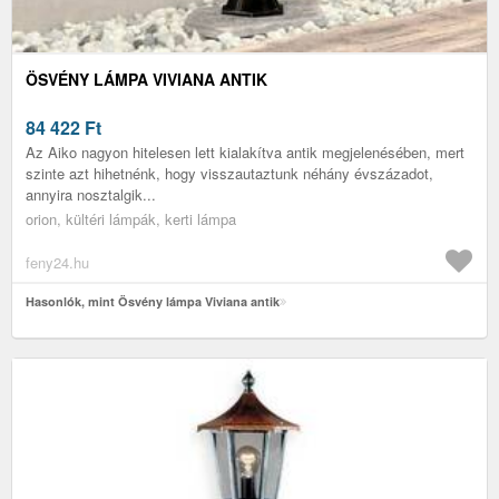
ÖSVÉNY LÁMPA VIVIANA ANTIK
84 422
Ft
Az Aiko nagyon hitelesen lett kialakítva antik megjelenésében, mert
szinte azt hihetnénk, hogy visszautaztunk néhány évszázadot,
annyira nosztalgik...
orion, kültéri lámpák, kerti lámpa
feny24.hu
Hasonlók, mint Ösvény lámpa Viviana antik