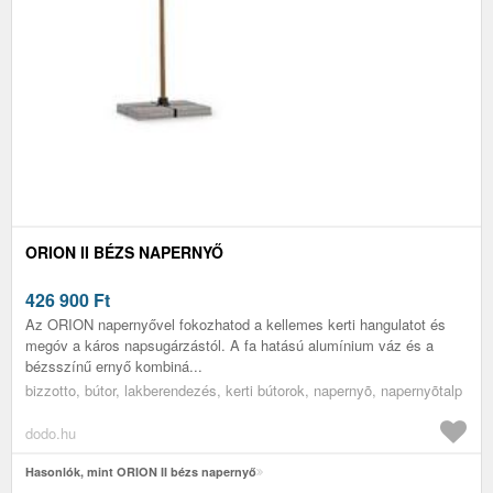
ORION II BÉZS NAPERNYŐ
426 900
Ft
Az ORION napernyővel fokozhatod a kellemes kerti hangulatot és
megóv a káros napsugárzástól. A fa hatású alumínium váz és a
bézsszínű ernyő kombiná...
bizzotto, bútor, lakberendezés, kerti bútorok, napernyõ, napernyõtalp
dodo.hu
Hasonlók, mint ORION II bézs napernyő