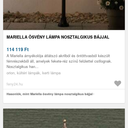
MARIELLA ÖSVÉNY LÁMPA NOSZTALGIKUS BÁJJAL
114 119
Ft
A Mariella árnyékolója átlátszó akrilból és öntöttvasból készült
fémrészekből áll, amelyek fekete-réz színű felülettel csillognak.
Nosztalgikus han...
orion, kültéri lámpák, kerti lámpa
feny24.hu
Hasonlók, mint Mariella ösvény lámpa nosztalgikus bájjal