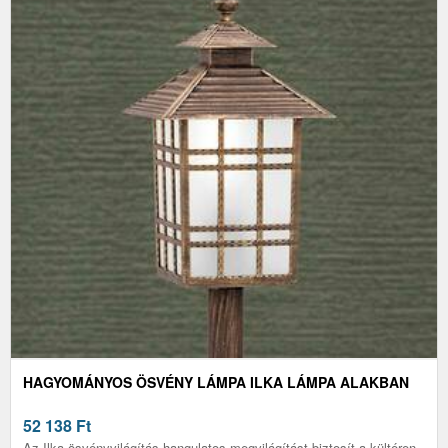
HAGYOMÁNYOS ÖSVÉNY LÁMPA ILKA LÁMPA ALAKBAN
52 138
Ft
Az Ilka ösvényvilágítás hangulatos megvilágítást biztosít a kültéren.