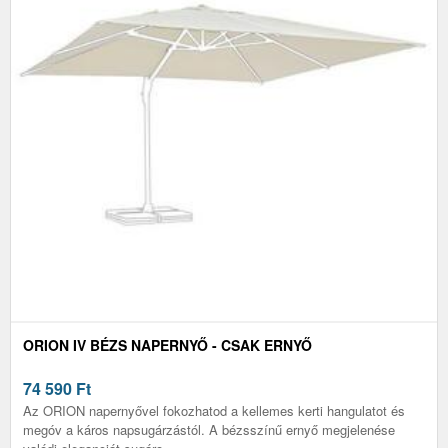
ORION IV BÉZS NAPERNYŐ - CSAK ERNYŐ
74 590
Ft
Az ORION napernyővel fokozhatod a kellemes kerti hangulatot és
megóv a káros napsugárzástól. A bézsszínű ernyő megjelenése