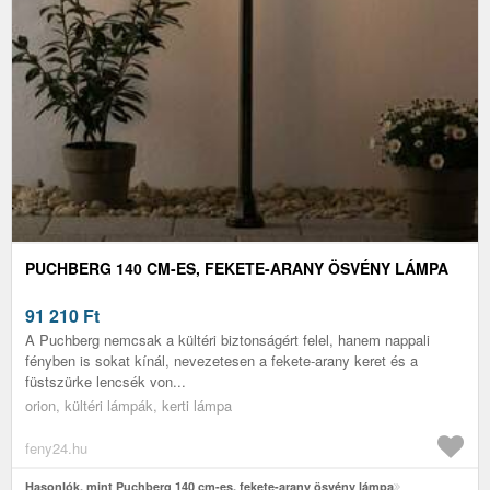
PUCHBERG 140 CM-ES, FEKETE-ARANY ÖSVÉNY LÁMPA
91 210
Ft
A Puchberg nemcsak a kültéri biztonságért felel, hanem nappali
fényben is sokat kínál, nevezetesen a fekete-arany keret és a
füstszürke lencsék von...
orion, kültéri lámpák, kerti lámpa
feny24.hu
Hasonlók, mint Puchberg 140 cm-es, fekete-arany ösvény lámpa