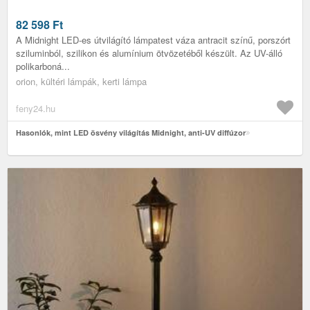
82 598
Ft
A Midnight LED-es útvilágító lámpatest váza antracit színű, porszórt
sziluminból, szilikon és alumínium ötvözetéből készült. Az UV-álló
polikarboná...
orion, kültéri lámpák, kerti lámpa
feny24.hu
Hasonlók, mint LED ösvény világítás Midnight, anti-UV diffúzor