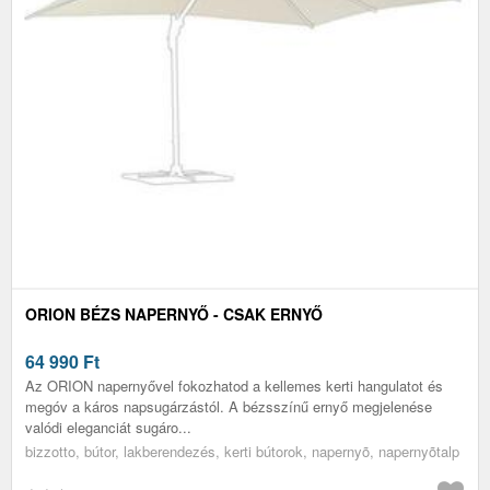
ORION BÉZS NAPERNYŐ - CSAK ERNYŐ
64 990
Ft
Az ORION napernyővel fokozhatod a kellemes kerti hangulatot és
megóv a káros napsugárzástól. A bézsszínű ernyő megjelenése
valódi eleganciát sugáro...
bizzotto, bútor, lakberendezés, kerti bútorok, napernyõ, napernyõtalp