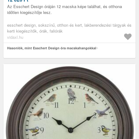
Az Esschert Design óráján 12 macska képe találhat, és otthona
időtlen kiegészítője lesz.
esschert design, sokszínű, otthon és kert, lakberendezési tárgyak és
kerti kiegészítők, órák, faliórák
vidaxl.hu
Hasonlók, mint Esschert Design óra macskahangokkal