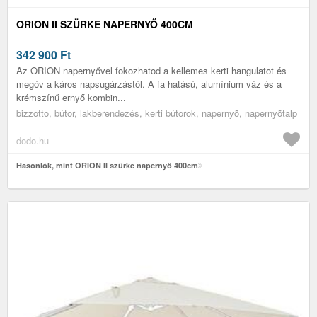
ORION II SZÜRKE NAPERNYŐ 400CM
342 900
Ft
Az ORION napernyővel fokozhatod a kellemes kerti hangulatot és
megóv a káros napsugárzástól. A fa hatású, alumínium váz és a
krémszínű ernyő kombin...
bizzotto, bútor, lakberendezés, kerti bútorok, napernyõ, napernyõtalp
dodo.hu
Hasonlók, mint ORION II szürke napernyő 400cm