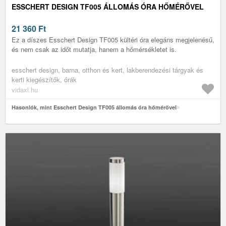
ESSCHERT DESIGN TF005 ÁLLOMÁS ÓRA HŐMÉRŐVEL
21 360
Ft
Ez a díszes Esschert Design TF005 kültéri óra elegáns megjelenésű,
és nem csak az időt mutatja, hanem a hőmérsékletet is.
esschert design, barna, otthon és kert, lakberendezési tárgyak és
kerti kiegészítők, órák
vidaxl.hu
Hasonlók, mint Esschert Design TF005 állomás óra hőmérővel