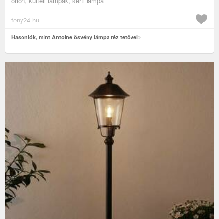
orion, kültéri lámpák, kerti lámpa
feny24.hu
Hasonlók, mint Antoine ösvény lámpa réz tetővel