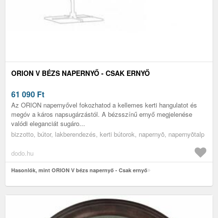
ORION V BÉZS NAPERNYŐ - CSAK ERNYŐ
61 090
Ft
Az ORION napernyővel fokozhatod a kellemes kerti hangulatot és
megóv a káros napsugárzástól. A bézsszínű ernyő megjelenése
valódi eleganciát sugáro...
bizzotto, bútor, lakberendezés, kerti bútorok, napernyõ, napernyõtalp
dodo.hu
Hasonlók, mint ORION V bézs napernyő - Csak ernyő