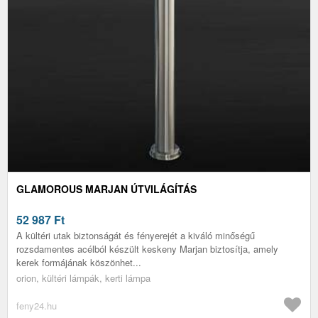
GLAMOROUS MARJAN ÚTVILÁGÍTÁS
52 987
Ft
A kültéri utak biztonságát és fényerejét a kiváló minőségű
rozsdamentes acélból készült keskeny Marjan biztosítja, amely
kerek formájának köszönhet...
orion, kültéri lámpák, kerti lámpa
feny24.hu