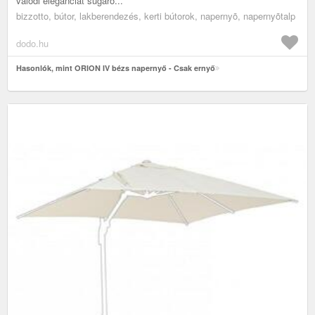
valódi eleganciát sugáro...
bizzotto, bútor, lakberendezés, kerti bútorok, napernyõ, napernyõtalp
dodo.hu
Hasonlók, mint ORION IV bézs napernyő - Csak ernyő