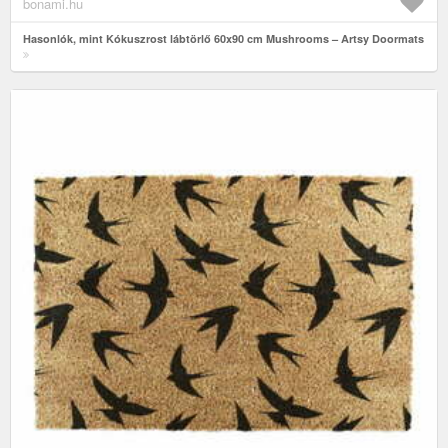
bonami.hu
Hasonlók, mint Kókuszrost lábtörlő 60x90 cm Mushrooms – Artsy Doormats