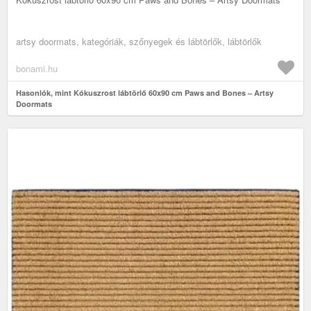
artsy doormats, kategóriák, szőnyegek és lábtörlők, lábtörlők
bonami.hu
Hasonlók, mint Kókuszrost lábtörlő 60x90 cm Paws and Bones – Artsy
Doormats