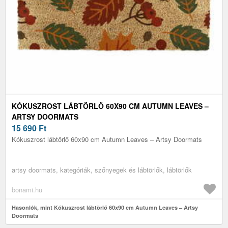
KÓKUSZROST LÁBTÖRLŐ 60X90 CM AUTUMN LEAVES –
ARTSY DOORMATS
15 690
Ft
Kókuszrost lábtörlő 60x90 cm Autumn Leaves – Artsy Doormats
artsy doormats, kategóriák, szőnyegek és lábtörlők, lábtörlők
bonami.hu
Hasonlók, mint Kókuszrost lábtörlő 60x90 cm Autumn Leaves – Artsy
Doormats