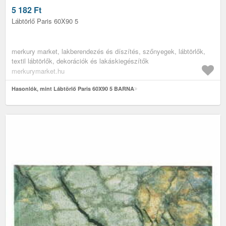
5 182
Ft
Lábtörlő Paris 60X90 5
merkury market, lakberendezés és díszítés, szőnyegek, lábtörlők,
textil lábtörlők, dekorációk és lakáskiegészítők
merkurymarket.hu
Hasonlók, mint Lábtörlő Paris 60X90 5 BARNA