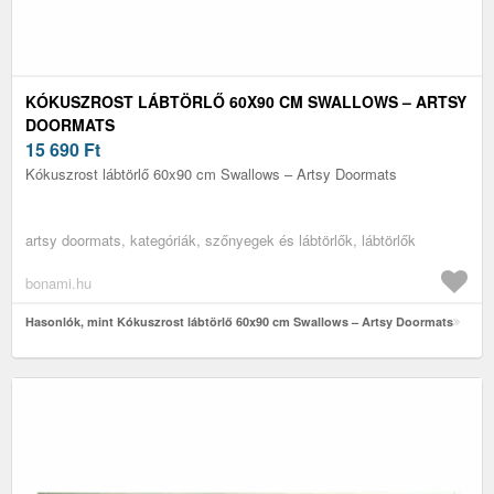
KÓKUSZROST LÁBTÖRLŐ 60X90 CM SWALLOWS – ARTSY
DOORMATS
15 690
Ft
Kókuszrost lábtörlő 60x90 cm Swallows – Artsy Doormats
artsy doormats, kategóriák, szőnyegek és lábtörlők, lábtörlők
bonami.hu
Hasonlók, mint Kókuszrost lábtörlő 60x90 cm Swallows – Artsy Doormats