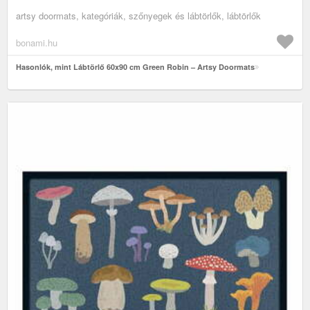
artsy doormats, kategóriák, szőnyegek és lábtörlők, lábtörlők
bonami.hu
Hasonlók, mint Lábtörlő 60x90 cm Green Robin – Artsy Doormats