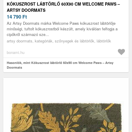
KÓKUSZROST LÁBTÖRLŐ 60X90 CM WELCOME PAWS –
ARTSY DOORMATS
14 790
Ft
Az Artsy Doormats márka Welcome Paws kókuszrost lábtörlője
minőségi, tuftolt kókuszrostból készült, amely kiválóan felfogja a
cipőkről származó sze...
artsy doormats, kategóriák, szőnyegek és lábtörlők, lábtörlők
bonami.hu
Hasonlók, mint Kókuszrost lábtörlő 60x90 cm Welcome Paws – Artsy
Doormats