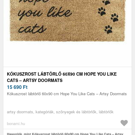
KÓKUSZROST LÁBTÖRLŐ 60X90 CM HOPE YOU LIKE
CATS – ARTSY DOORMATS
15 690
Ft
Kókuszrost lábtörlő 60x90 cm Hope You Like Cats – Artsy Doormats
artsy doormats, kategóriák, szőnyegek és lábtörlők, lábtörlők
bonami.hu
Hasonlók, mint Kókuszrost lábtörlő 60x90 cm Hope You Like Cats – Artsy