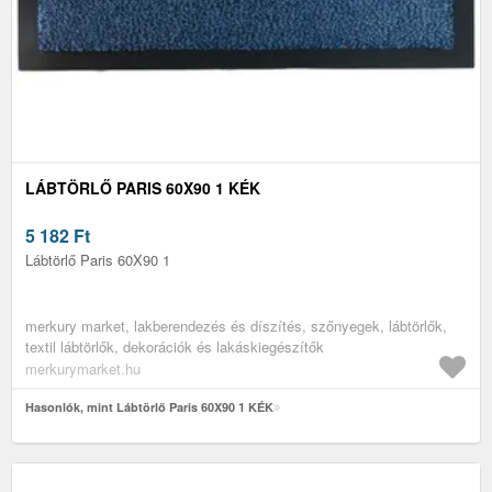
LÁBTÖRLŐ PARIS 60X90 1 KÉK
5 182
Ft
Lábtörlő Paris 60X90 1
merkury market, lakberendezés és díszítés, szőnyegek, lábtörlők,
textil lábtörlők, dekorációk és lakáskiegészítők
merkurymarket.hu
Hasonlók, mint Lábtörlő Paris 60X90 1 KÉK