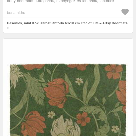
artsy doormats, kategóriák, szőnyegek és lábtörlők, lábtörlők
bonami.hu
Hasonlók, mint Kókuszrost lábtörlő 60x90 cm Tree of Life – Artsy Doormats