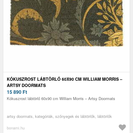
KÓKUSZROST LÁBTÖRLŐ 60X90 CM WILLIAM MORRIS –
ARTSY DOORMATS
15 890
Ft
Kókuszrost lábtörlő 60x90 cm William Morris – Artsy Doormats
artsy doormats, kategóriák, szőnyegek és lábtörlők, lábtörlők
bonami.hu