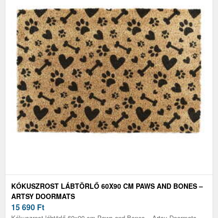
KÓKUSZROST LÁBTÖRLŐ 60X90 CM PAWS AND BONES –
ARTSY DOORMATS
15 690
Ft
Kókuszrost lábtörlő 60x90 cm Paws and Bones – Artsy Doormats