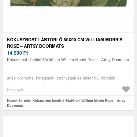
KÓKUSZROST LÁBTÖRLŐ 60X90 CM WILLIAM MORRIS
ROSE – ARTSY DOORMATS
14 990
Ft
Kókuszrost lábtörlő 60x90 cm William Morris Rose – Artsy Doormats
artsy doormats, kategóriák, szőnyegek és lábtörlők, lábtörlők
bonami.hu
Hasonlók, mint Kókuszrost lábtörlő 60x90 cm William Morris Rose – Artsy
Doormats