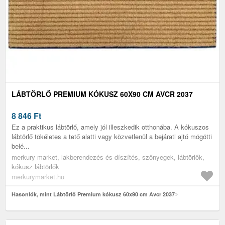
LÁBTÖRLŐ PREMIUM KÓKUSZ 60X90 CM AVCR 2037
8 846
Ft
Ez a praktikus lábtörlő, amely jól illeszkedik otthonába. A kókuszos
lábtörlő tökéletes a tető alatti vagy közvetlenül a bejárati ajtó mögötti
belé...
merkury market, lakberendezés és díszítés, szőnyegek, lábtörlők,
kókusz lábtörlők
merkurymarket.hu
Hasonlók, mint Lábtörlő Premium kókusz 60x90 cm Avcr 2037