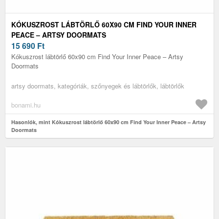
KÓKUSZROST LÁBTÖRLŐ 60X90 CM FIND YOUR INNER
PEACE – ARTSY DOORMATS
15 690
Ft
Kókuszrost lábtörlő 60x90 cm Find Your Inner Peace – Artsy
Doormats
artsy doormats, kategóriák, szőnyegek és lábtörlők, lábtörlők
bonami.hu
Hasonlók, mint Kókuszrost lábtörlő 60x90 cm Find Your Inner Peace – Artsy
Doormats