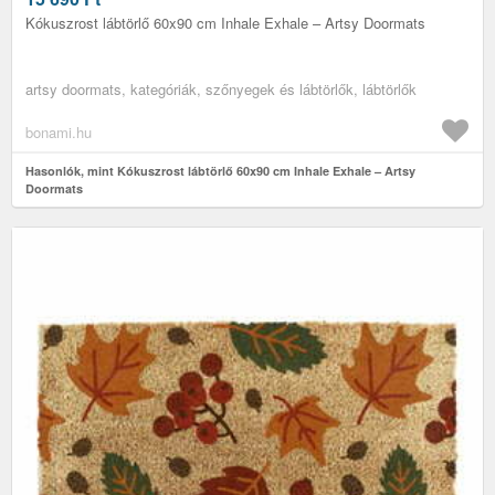
Kókuszrost lábtörlő 60x90 cm Inhale Exhale – Artsy Doormats
artsy doormats, kategóriák, szőnyegek és lábtörlők, lábtörlők
bonami.hu
Hasonlók, mint Kókuszrost lábtörlő 60x90 cm Inhale Exhale – Artsy
Doormats