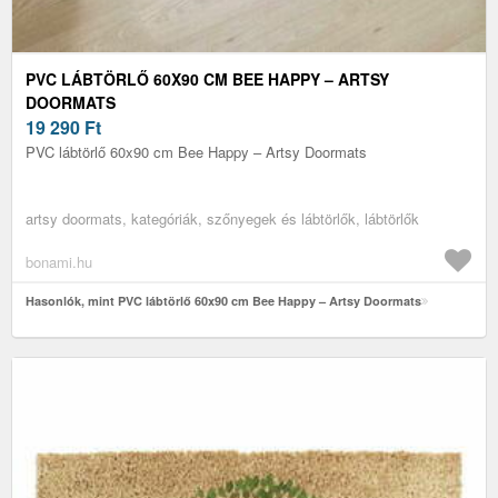
PVC LÁBTÖRLŐ 60X90 CM BEE HAPPY – ARTSY
DOORMATS
19 290
Ft
PVC lábtörlő 60x90 cm Bee Happy – Artsy Doormats
artsy doormats, kategóriák, szőnyegek és lábtörlők, lábtörlők
bonami.hu
Hasonlók, mint PVC lábtörlő 60x90 cm Bee Happy – Artsy Doormats