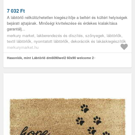
7 032
Ft
A lábtörlő nélkülözhetetlen kiegészítője a beltéri és kültéri helyiségek
bejárati ajtajának. Minőségi kivitelezése és érdekes kialakítása
garantálj...
merkury market, lakberendezés és díszítés, szőnyegek, lábtörlők,
textil lábtörlők, nyomtatott lábtörlők, dekorációk és lakáskiegészítők
merkurymarket.hu
Hasonlók, mint Lábtörlő dm6090wel2 60x90 welcome 2