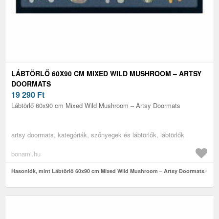
LÁBTÖRLŐ 60X90 CM MIXED WILD MUSHROOM – ARTSY
DOORMATS
19 290
Ft
Lábtörlő 60x90 cm Mixed Wild Mushroom – Artsy Doormats
artsy doormats, kategóriák, szőnyegek és lábtörlők, lábtörlők
bonami.hu
Hasonlók, mint Lábtörlő 60x90 cm Mixed Wild Mushroom – Artsy Doormats