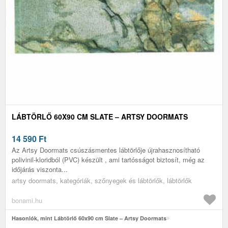
LÁBTÖRLŐ 60X90 CM SLATE – ARTSY DOORMATS
14 590
Ft
Az Artsy Doormats csúszásmentes lábtörlője újrahasznosítható
polivinil-kloridból (PVC) készült , ami tartósságot biztosít, még az
időjárás viszonta...
artsy doormats, kategóriák, szőnyegek és lábtörlők, lábtörlők
bonami.hu
Hasonlók, mint Lábtörlő 60x90 cm Slate – Artsy Doormats