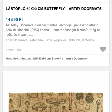
LÁBTÖRLŐ 60X90 CM BUTTERFLY – ARTSY DOORMATS
14 590
Ft
Az Artsy Doormats csúszásmentes lábtörlője újrahasznosítható
polivinil-kloridból (PVC) készült , ami tartósságot biztosít, még az
időjárás viszonta...
artsy doormats, kategóriák, szőnyegek és lábtörlők, lábtörlők
bonami.hu
Hasonlók, mint Lábtörlő 60x90 cm Butterfly – Artsy Doormats