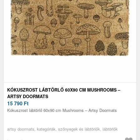
KÓKUSZROST LÁBTÖRLŐ 60X90 CM MUSHROOMS –
ARTSY DOORMATS
15 790
Ft
Kókuszrost lábtörlő 60x90 cm Mushrooms – Artsy Doormats
artsy doormats, kategóriák, szőnyegek és lábtörlők, lábtörlők