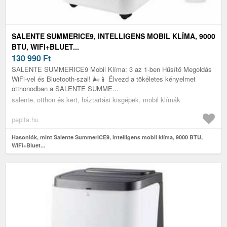
SALENTE SUMMERICE9, INTELLIGENS MOBIL KLÍMA, 9000
BTU, WIFI+BLUET...
130 990
Ft
SALENTE SUMMERICE9 Mobil Klíma: 3 az 1-ben Hűsítő Megoldás
WiFi-vel és Bluetooth-szal! 🌬️📱 Élvezd a tökéletes kényelmet
otthonodban a SALENTE SUMME...
salente, otthon és kert, háztartási kisgépek, mobil klímák
pepita.hu
Hasonlók, mint Salente SummerICE9, intelligens mobil klíma, 9000 BTU,
WiFi+Bluet...