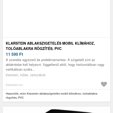
KLARSTEIN ABLAKSZIGETELÉS MOBIL KLÍMÁHOZ,
TOLÓABLAKRA RÖGZÍTÉS, PVC
11 590
Ft
A szerelés egyszerű és problémamentes: A szigetelő sínt az
ablakrésbe kell helyezni, függetlenül attól, hogy horizontálisan vagy
vertikálisan szüks...
klarstein, hűtés, tartozékok
klarstein.hu
Hasonlók, mint Klarstein ablakszigetelés mobil klímához, tolóablakra
rögzítés, PVC