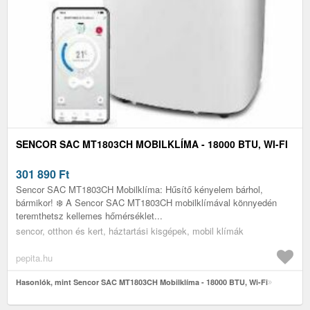
SENCOR SAC MT1803CH MOBILKLÍMA - 18000 BTU, WI-FI
301 890
Ft
Sencor SAC MT1803CH Mobilklíma: Hűsítő kényelem bárhol,
bármikor! ❄️ A Sencor SAC MT1803CH mobilklímával könnyedén
teremthetsz kellemes hőmérséklet...
sencor, otthon és kert, háztartási kisgépek, mobil klímák
pepita.hu
Hasonlók, mint Sencor SAC MT1803CH Mobilklíma - 18000 BTU, Wi-Fi