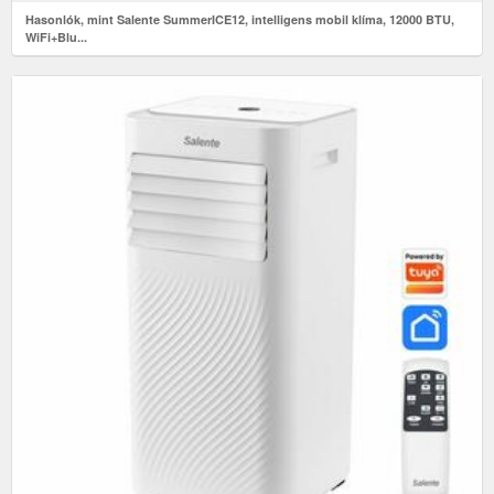
Hasonlók, mint Salente SummerICE12, intelligens mobil klíma, 12000 BTU,
WiFi+Blu...