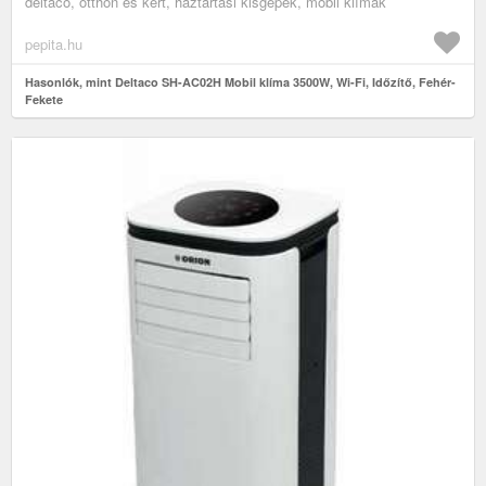
deltaco, otthon és kert, háztartási kisgépek, mobil klímák
pepita.hu
Hasonlók, mint Deltaco SH-AC02H Mobil klíma 3500W, Wi-Fi, Időzítő, Fehér-
Fekete