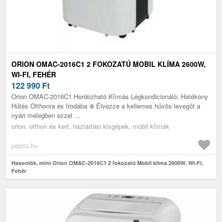
ORION OMAC-2016C1 2 FOKOZATÚ MOBIL KLÍMA 2600W,
WI-FI, FEHÉR
122 990
Ft
Orion OMAC-2016C1 Hordozható Klímás Légkondicionáló: Hatékony
Hűtés Otthonra és Irodába ❄️ Élvezze a kellemes hűvös levegőt a
nyári melegben ezzel ...
orion, otthon és kert, háztartási kisgépek, mobil klímák
pepita.hu
Hasonlók, mint Orion OMAC-2016C1 2 fokozatú Mobil klíma 2600W, Wi-Fi,
Fehér