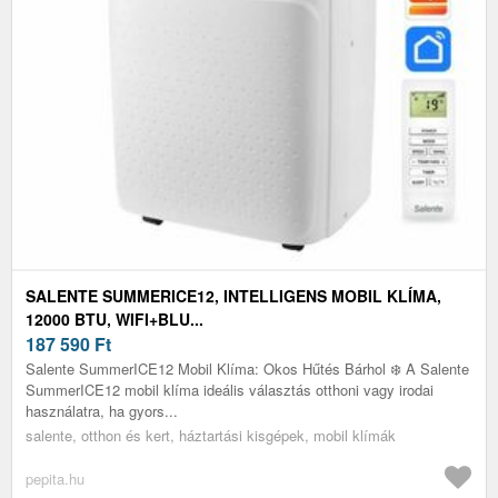
SALENTE SUMMERICE12, INTELLIGENS MOBIL KLÍMA,
12000 BTU, WIFI+BLU...
187 590
Ft
Salente SummerICE12 Mobil Klíma: Okos Hűtés Bárhol ❄️ A Salente
SummerICE12 mobil klíma ideális választás otthoni vagy irodai
használatra, ha gyors...
salente, otthon és kert, háztartási kisgépek, mobil klímák
pepita.hu