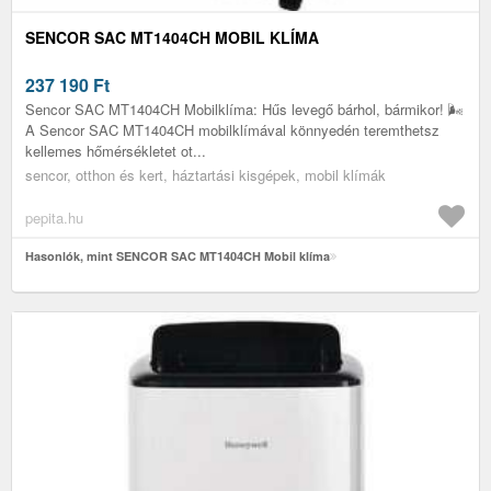
SENCOR SAC MT1404CH MOBIL KLÍMA
237 190
Ft
Sencor SAC MT1404CH Mobilklíma: Hűs levegő bárhol, bármikor! 🌬️
A Sencor SAC MT1404CH mobilklímával könnyedén teremthetsz
kellemes hőmérsékletet ot...
sencor, otthon és kert, háztartási kisgépek, mobil klímák
pepita.hu
Hasonlók, mint SENCOR SAC MT1404CH Mobil klíma