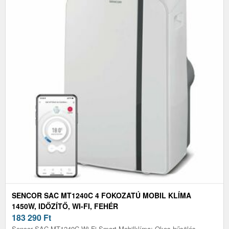
SENCOR SAC MT1240C 4 FOKOZATÚ MOBIL KLÍMA
1450W, IDŐZÍTŐ, WI-FI, FEHÉR
183 290
Ft
Sencor SAC MT1240C Wi-Fi Smart Mobilklíma: Okos hűsölés