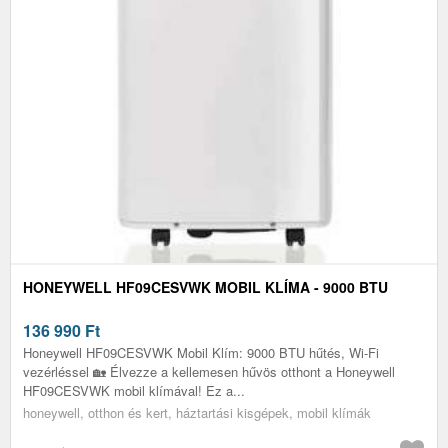
HONEYWELL HF09CESVWK MOBIL KLÍMA - 9000 BTU
136 990
Ft
Honeywell HF09CESVWK Mobil Klím: 9000 BTU hűtés, Wi-Fi
vezérléssel 🏡 Élvezze a kellemesen hűvös otthont a Honeywell
HF09CESVWK mobil klímával! Ez a...
honeywell, otthon és kert, háztartási kisgépek, mobil klímák