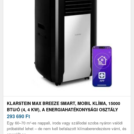
KLARSTEIN MAX BREEZE SMART, MOBIL KLÍMA, 15000
BTU/Ó (4, 4 KW), A ENERGIAHATÉKONYSÁGI OSZTÁLY
293 690
Ft
Egy 60–70 m²-es nappali, iroda vagy szállodai szoba nyáron valódi
próbatétel lehet – de nem kell befalazott klímaberendezésre várni, és