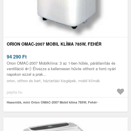
ORION OMAC-2007 MOBIL KLÍMA 785W, FEHÉR
94 290
Ft
Orion OMAC-2007 Mobilklíma: 3 az 1-ben hűtés, párátlanítás és
ventilláció ❄️💨 Élvezze a kellemesen hűvös otthont a forró nyári
napokon ezzel a prak...
orion, otthon és kert, háztartási kisgépek, mobil klímák
pepita.hu
Hasonlók, mint Orion OMAC-2007 Mobil klíma 785W, Fehér