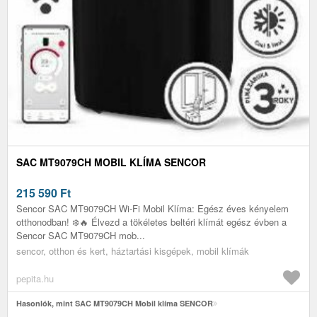
SAC MT9079CH MOBIL KLÍMA SENCOR
215 590
Ft
Sencor SAC MT9079CH Wi-Fi Mobil Klíma: Egész éves kényelem
otthonodban! ❄️🔥 Élvezd a tökéletes beltéri klímát egész évben a
Sencor SAC MT9079CH mob...
sencor, otthon és kert, háztartási kisgépek, mobil klímák
pepita.hu
Hasonlók, mint SAC MT9079CH Mobil klíma SENCOR