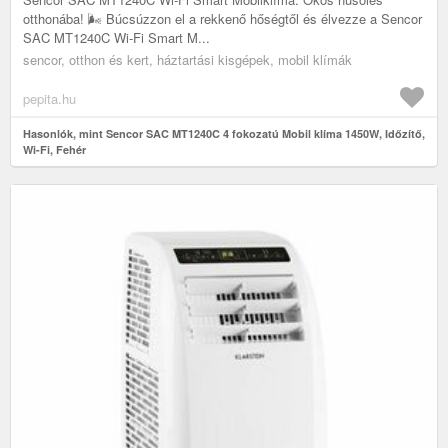
otthonába! 🌬️ Búcsúzzon el a rekkenő hőségtől és élvezze a Sencor
SAC MT1240C Wi-Fi Smart M...
sencor, otthon és kert, háztartási kisgépek, mobil klímák
pepita.hu
Hasonlók, mint Sencor SAC MT1240C 4 fokozatú Mobil klíma 1450W, Időzítő,
Wi-Fi, Fehér