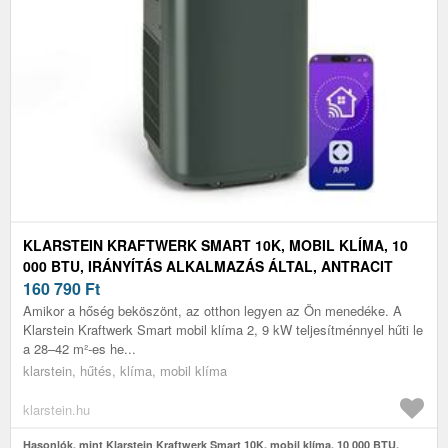
KLARSTEIN KRAFTWERK SMART 10K, MOBIL KLÍMA, 10
000 BTU, IRÁNYÍTÁS ALKALMAZÁS ÁLTAL, ANTRACIT
160 790
Ft
Amikor a hőség beköszönt, az otthon legyen az Ön menedéke. A
Klarstein Kraftwerk Smart mobil klíma 2, 9 kW teljesítménnyel hűti le
a 28–42 m²-es he...
klarstein, hűtés, klíma, mobil klíma
klarstein.hu
Hasonlók, mint Klarstein Kraftwerk Smart 10K, mobil klíma, 10 000 BTU,