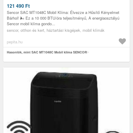
121 490
Ft
Sencor SAC MT1048C Mobil Klíma: Élvezze a Hűsítő Kényelmet
Bárhol! 🌬️ Ez a 10 000 BTU/óra teljesítményű, A energiaosztályú
Sencor mobil klíma gondo...
sencor, otthon és kert, háztartási kisgépek, mobil klímák
pepita.hu
Hasonlók, mint SAC MT1048C Mobil klíma SENCOR