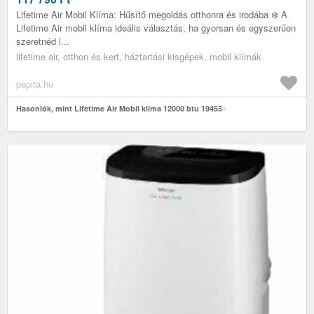
Lifetime Air Mobil Klíma: Hűsítő megoldás otthonra és irodába ❄️ A
Lifetime Air mobil klíma ideális választás, ha gyorsan és egyszerűen
szeretnéd l...
lifetime air, otthon és kert, háztartási kisgépek, mobil klímák
pepita.hu
Hasonlók, mint Lifetime Air Mobil klíma 12000 btu 19455