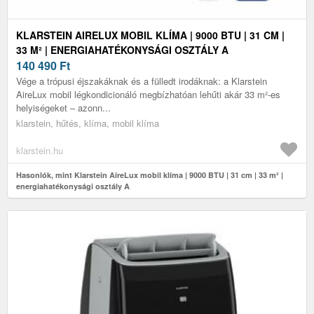
KLARSTEIN AIRELUX MOBIL KLÍMA | 9000 BTU | 31 CM |
33 M² | ENERGIAHATÉKONYSÁGI OSZTÁLY A
140 490
Ft
Vége a trópusi éjszakáknak és a fülledt irodáknak: a Klarstein
AireLux mobil légkondicionáló megbízhatóan lehűti akár 33 m²-es
helyiségeket – azonn...
klarstein, hűtés, klíma, mobil klíma
klarstein.hu
Hasonlók, mint Klarstein AireLux mobil klíma | 9000 BTU | 31 cm | 33 m² |
energiahatékonysági osztály A