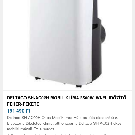
DELTACO SH-AC02H MOBIL KLÍMA 3500W, WI-FI, IDŐZÍTŐ,
FEHÉR-FEKETE
191 490
Ft
Deltaco SH-AC02H Okos Mobilklíma: Hűts és fűts okosan! ❄️🔥
Élvezze a tökéletes klímát otthonában a Deltaco SH-AC02H okos
mobilklímával! Ez a hordoz...