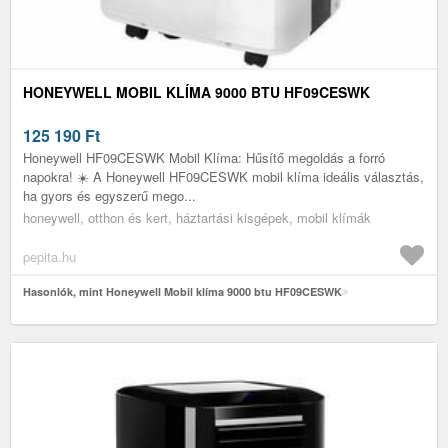
HONEYWELL MOBIL KLÍMA 9000 BTU HF09CESWK
125 190
Ft
Honeywell HF09CESWK Mobil Klíma: Hűsítő megoldás a forró
napokra! ☀️ A Honeywell HF09CESWK mobil klíma ideális választás,
ha gyors és egyszerű mego...
honeywell, otthon és kert, háztartási kisgépek, mobil klímák
pepita.hu
Hasonlók, mint Honeywell Mobil klíma 9000 btu HF09CESWK