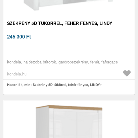
SZEKRÉNY 5D TÜKÖRREL, FEHÉR FÉNYES, LINDY
245 300
Ft
kondela, hálószoba bútorok, gardróbszekrény, fehér, faforgács
kondela.hu
Hasonlók, mint Szekrény 5D tükörrel, fehér fényes, LINDY