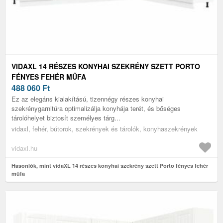
VIDAXL 14 RÉSZES KONYHAI SZEKRÉNY SZETT PORTO
FÉNYES FEHÉR MŰFA
488 060
Ft
Ez az elegáns kialakítású, tizennégy részes konyhai
szekrénygarnitúra optimalizálja konyhája terét, és bőséges
tárolóhelyet biztosít személyes tárg...
vidaxl, fehér, bútorok, szekrények és tárolók, konyhaszekrények
vidaxl.hu
Hasonlók, mint vidaXL 14 részes konyhai szekrény szett Porto fényes fehér
műfa