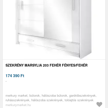
SZEKRÉNY MARSYLIA 203 FEHÉR FÉNYES/FEHÉR
174 390
Ft
-
merkury market, bútorok, hálószoba bútorok, gardróbszekrények,
ruhásszekrények, hálószoba szekrények, tolóajtós szekrények
merkurymarket.hu