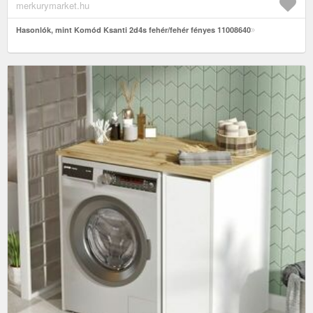
merkurymarket.hu
Hasonlók, mint Komód Ksanti 2d4s fehér/fehér fényes 11008640