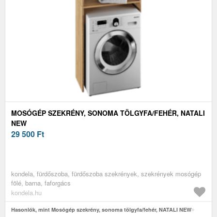
MOSÓGÉP SZEKRÉNY, SONOMA TÖLGYFA/FEHÉR, NATALI
NEW
29 500
Ft
kondela, fürdőszoba, fürdőszoba szekrények, szekrények mosógép
fölé, barna, faforgács
kondela.hu
Hasonlók, mint Mosógép szekrény, sonoma tölgyfa/fehér, NATALI NEW