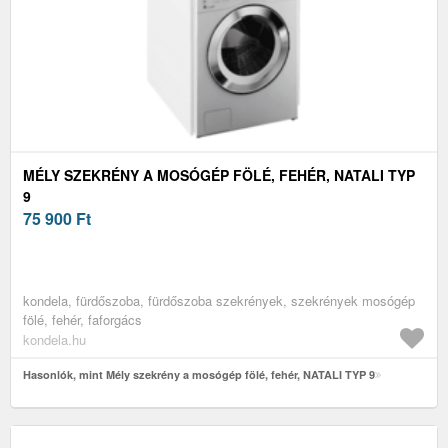
MÉLY SZEKRÉNY A MOSÓGÉP FÖLÉ, FEHÉR, NATALI TYP
9
75 900
Ft
kondela, fürdőszoba, fürdőszoba szekrények, szekrények mosógép
fölé, fehér, faforgács
kondela.hu
Hasonlók, mint Mély szekrény a mosógép fölé, fehér, NATALI TYP 9