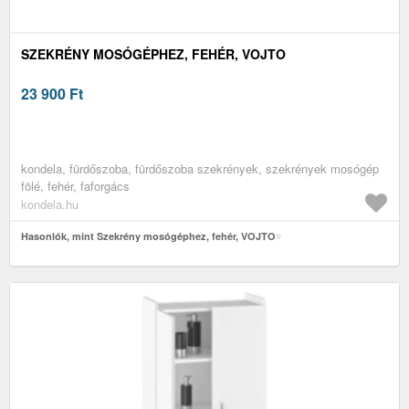
SZEKRÉNY MOSÓGÉPHEZ, FEHÉR, VOJTO
23 900
Ft
kondela, fürdőszoba, fürdőszoba szekrények, szekrények mosógép
fölé, fehér, faforgács
kondela.hu
Hasonlók, mint Szekrény mosógéphez, fehér, VOJTO