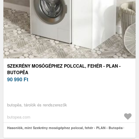
SZEKRÉNY MOSÓGÉPHEZ POLCCAL, FEHÉR - PLAN -
BUTOPÊA
90 990
Ft
butopêa, tárolók és rendszerezők
butopea.com
Hasonlók, mint Szekrény mosógéphez polccal, fehér - PLAN - Butopêa