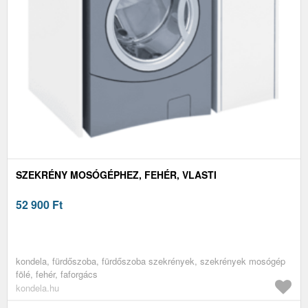
SZEKRÉNY MOSÓGÉPHEZ, FEHÉR, VLASTI
52 900
Ft
kondela, fürdőszoba, fürdőszoba szekrények, szekrények mosógép
fölé, fehér, faforgács
kondela.hu