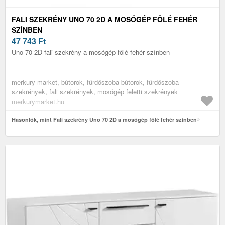
FALI SZEKRÉNY UNO 70 2D A MOSÓGÉP FÖLÉ FEHÉR
SZÍNBEN
47 743
Ft
Uno 70 2D fali szekrény a mosógép fölé fehér színben
merkury market, bútorok, fürdőszoba bútorok, fürdőszoba
szekrények, fali szekrények, mosógép feletti szekrények
merkurymarket.hu
Hasonlók, mint Fali szekrény Uno 70 2D a mosógép fölé fehér színben