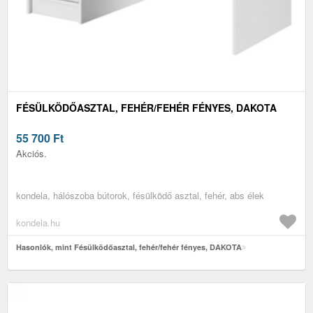
FÉSÜLKÖDŐASZTAL, FEHÉR/FEHÉR FÉNYES, DAKOTA
55 700
Ft
Akciós.
kondela, hálószoba bútorok, fésülködő asztal, fehér, abs élek
kondela.hu
Hasonlók, mint Fésülködőasztal, fehér/fehér fényes, DAKOTA