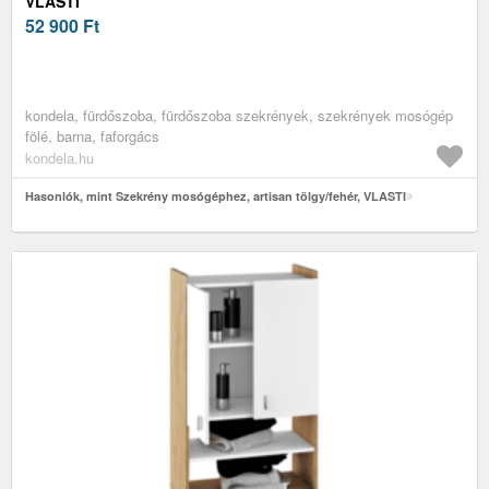
VLASTI
52 900
Ft
kondela, fürdőszoba, fürdőszoba szekrények, szekrények mosógép
fölé, barna, faforgács
kondela.hu
Hasonlók, mint Szekrény mosógéphez, artisan tölgy/fehér, VLASTI