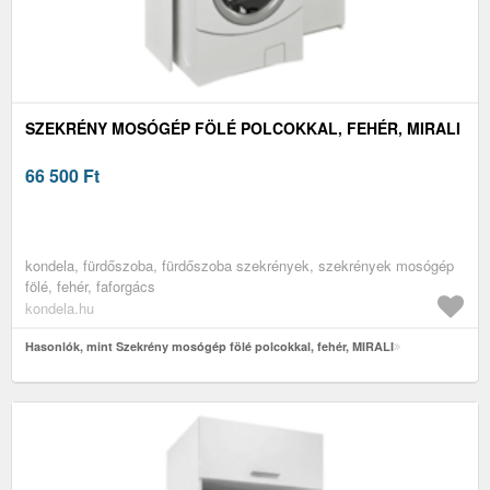
SZEKRÉNY MOSÓGÉP FÖLÉ POLCOKKAL, FEHÉR, MIRALI
66 500
Ft
kondela, fürdőszoba, fürdőszoba szekrények, szekrények mosógép
fölé, fehér, faforgács
kondela.hu
Hasonlók, mint Szekrény mosógép fölé polcokkal, fehér, MIRALI