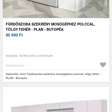
FÜRDŐSZOBA SZEKRÉNY MOSÓGÉPHEZ POLCCAL,
TÖLGY FEHÉR - PLAN - BUTOPÊA
90 990
Ft
butopêa, fürdőszoba szekrények
butopea.com
Hasonlók, mint Fürdőszoba szekrény mosógéphez polccal, tölgy fehér -
PLAN - Butopêa