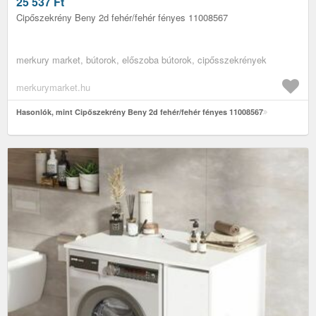
25 537
Ft
Cipőszekrény Beny 2d fehér/fehér fényes 11008567
merkury market, bútorok, előszoba bútorok, cipősszekrények
merkurymarket.hu
Hasonlók, mint Cipőszekrény Beny 2d fehér/fehér fényes 11008567