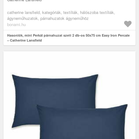
catherine lansfield, kategóriák, textíliák, hálószoba textíliák,
ágyneműhuzatok, párnahuzatok ágyneműhöz
bonami.hu
Hasonlók, mint Perkál párnahuzat szett 2 db-os 50x75 cm Easy Iron Percale
– Catherine Lansfield