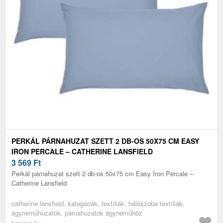
PERKÁL PÁRNAHUZAT SZETT 2 DB-OS 50X75 CM EASY
IRON PERCALE – CATHERINE LANSFIELD
3 569
Ft
Perkál párnahuzat szett 2 db-os 50x75 cm Easy Iron Percale –
Catherine Lansfield
catherine lansfield, kategóriák, textíliák, hálószoba textíliák,
ágyneműhuzatok, párnahuzatok ágyneműhöz
bonami.hu