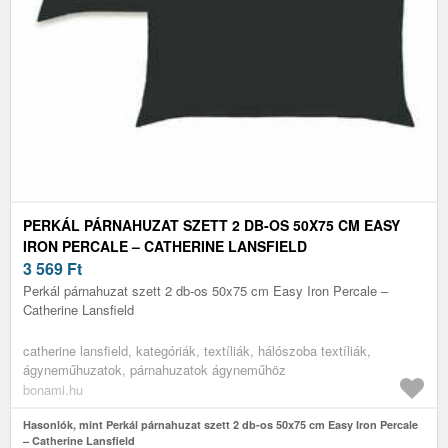
PERKÁL PÁRNAHUZAT SZETT 2 DB-OS 50X75 CM EASY
IRON PERCALE – CATHERINE LANSFIELD
3 569
Ft
Perkál párnahuzat szett 2 db-os 50x75 cm Easy Iron Percale –
Catherine Lansfield
catherine lansfield, kategóriák, textíliák, hálószoba textíliák,
ágyneműhuzatok, párnahuzatok ágyneműhöz
bonami.hu
Hasonlók, mint Perkál párnahuzat szett 2 db-os 50x75 cm Easy Iron Percale
– Catherine Lansfield