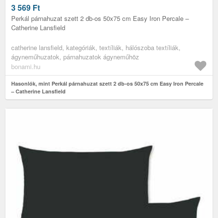
3 569
Ft
Perkál párnahuzat szett 2 db-os 50x75 cm Easy Iron Percale –
Catherine Lansfield
catherine lansfield, kategóriák, textíliák, hálószoba textíliák,
ágyneműhuzatok, párnahuzatok ágyneműhöz
bonami.hu
Hasonlók, mint Perkál párnahuzat szett 2 db-os 50x75 cm Easy Iron Percale
– Catherine Lansfield