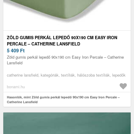
ZÖLD GUMIS PERKÁL LEPEDŐ 90X190 CM EASY IRON
PERCALE – CATHERINE LANSFIELD
5 409
Ft
Zöld gumis perkál lepedő 90x190 cm Easy Iron Percale – Catherine
Lansfield
catherine lansfield, kategóriák, textíliák, hálószoba textíliák, lepedők
bonami.hu
Hasonlók, mint Zöld gumis perkál lepedő 90x190 cm Easy Iron Percale –
Catherine Lansfield