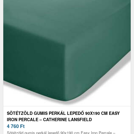
SÖTÉTZÖLD GUMIS PERKÁL LEPEDŐ 90X190 CM EASY
IRON PERCALE – CATHERINE LANSFIELD
4 760
Ft
Sötétzöld gumis perkál lepedő 90x190 cm Easy Iron Percale –