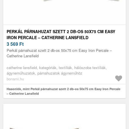
PERKÁL PÁRNAHUZAT SZETT 2 DB-OS 50X75 CM EASY
IRON PERCALE – CATHERINE LANSFIELD
3 569
Ft
Perkál párnahuzat szett 2 db-os 50x75 cm Easy Iron Percale –
Catherine Lansfield
catherine lansfield, kategóriák, textíliák, hálószoba textíliák,
ágyneműhuzatok, párnahuzatok ágyneműhöz
bonami.hu
Hasonlók, mint Perkál párnahuzat szett 2 db-os 50x75 cm Easy Iron Percale
– Catherine Lansfield