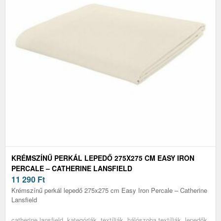
KRÉMSZÍNŰ PERKÁL LEPEDŐ 275X275 CM EASY IRON
PERCALE – CATHERINE LANSFIELD
11 290
Ft
Krémszínű perkál lepedő 275x275 cm Easy Iron Percale – Catherine
Lansfield
catherine lansfield, kategóriák, textíliák, hálószoba textíliák, lepedők