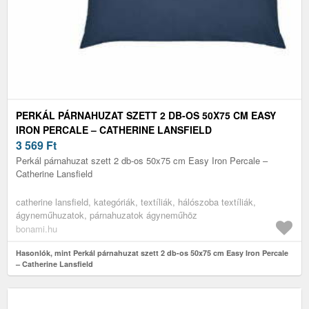
PERKÁL PÁRNAHUZAT SZETT 2 DB-OS 50X75 CM EASY
IRON PERCALE – CATHERINE LANSFIELD
3 569
Ft
Perkál párnahuzat szett 2 db-os 50x75 cm Easy Iron Percale –
Catherine Lansfield
catherine lansfield, kategóriák, textíliák, hálószoba textíliák,
ágyneműhuzatok, párnahuzatok ágyneműhöz
bonami.hu
Hasonlók, mint Perkál párnahuzat szett 2 db-os 50x75 cm Easy Iron Percale
– Catherine Lansfield