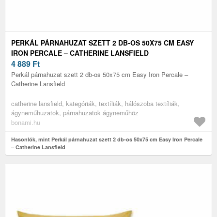
PERKÁL PÁRNAHUZAT SZETT 2 DB-OS 50X75 CM EASY
IRON PERCALE – CATHERINE LANSFIELD
4 889
Ft
Perkál párnahuzat szett 2 db-os 50x75 cm Easy Iron Percale –
Catherine Lansfield
catherine lansfield, kategóriák, textíliák, hálószoba textíliák,
ágyneműhuzatok, párnahuzatok ágyneműhöz
bonami.hu
Hasonlók, mint Perkál párnahuzat szett 2 db-os 50x75 cm Easy Iron Percale
– Catherine Lansfield