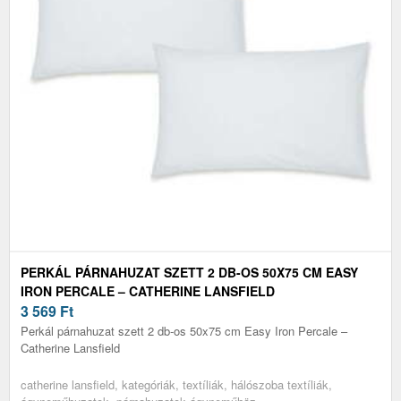
PERKÁL PÁRNAHUZAT SZETT 2 DB-OS 50X75 CM EASY
IRON PERCALE – CATHERINE LANSFIELD
3 569
Ft
Perkál párnahuzat szett 2 db-os 50x75 cm Easy Iron Percale –
Catherine Lansfield
catherine lansfield, kategóriák, textíliák, hálószoba textíliák,