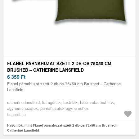
FLANEL PÁRNAHUZAT SZETT 2 DB-OS 75X50 CM
BRUSHED – CATHERINE LANSFIELD
6 359
Ft
Flanel párnahuzat szett 2 db-os 75x50 cm Brushed – Catherine
Lansfield
catherine lansfield, kategóriák, textíliák, hálószoba textíliák,
ágyneműhuzatok, párnahuzatok ágyneműhöz
bonami.hu
Hasonlók, mint Flanel párnahuzat szett 2 db-os 75x50 cm Brushed –
Catherine Lansfield