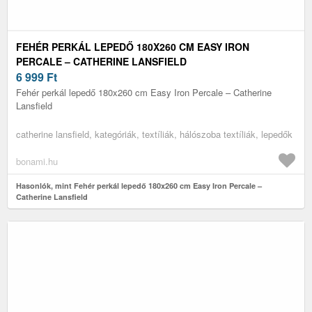
FEHÉR PERKÁL LEPEDŐ 180X260 CM EASY IRON
PERCALE – CATHERINE LANSFIELD
6 999
Ft
Fehér perkál lepedő 180x260 cm Easy Iron Percale – Catherine
Lansfield
catherine lansfield, kategóriák, textíliák, hálószoba textíliák, lepedők
bonami.hu
Hasonlók, mint Fehér perkál lepedő 180x260 cm Easy Iron Percale –
Catherine Lansfield