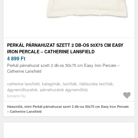
PERKÁL PÁRNAHUZAT SZETT 2 DB-OS 50X75 CM EASY
IRON PERCALE – CATHERINE LANSFIELD
4 899
Ft
Perkál párnahuzat szett 2 db-os 50x75 cm Easy Iron Percale –
Catherine Lansfield
catherine lansfield, kategóriák, textíliák, hálószoba textíliák,
ágyneműhuzatok, párnahuzatok ágyneműhöz
bonami.hu
Hasonlók, mint Perkál párnahuzat szett 2 db-os 50x75 cm Easy Iron Percale
– Catherine Lansfield