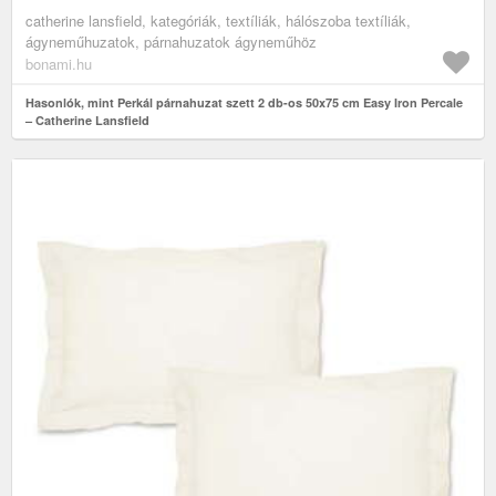
catherine lansfield, kategóriák, textíliák, hálószoba textíliák,
ágyneműhuzatok, párnahuzatok ágyneműhöz
bonami.hu
Hasonlók, mint Perkál párnahuzat szett 2 db-os 50x75 cm Easy Iron Percale
– Catherine Lansfield