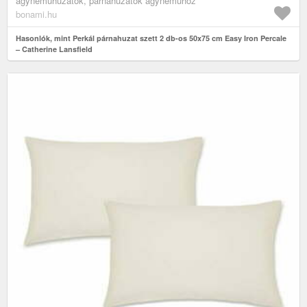
ágyneműhuzatok, párnahuzatok ágyneműhöz
bonami.hu
Hasonlók, mint Perkál párnahuzat szett 2 db-os 50x75 cm Easy Iron Percale
– Catherine Lansfield