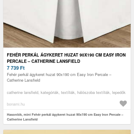
FEHÉR PERKÁL ÁGYKERET HUZAT 90X190 CM EASY IRON
PERCALE – CATHERINE LANSFIELD
7 739
Ft
Fehér perkál ágykeret huzat 90x190 cm Easy Iron Percale –
Catherine Lansfield
catherine lansfield, kategóriák, textíliák, hálószoba textíliák, lepedők
bonami.hu
Hasonlók, mint Fehér perkál ágykeret huzat 90x190 cm Easy Iron Percale –
Catherine Lansfield