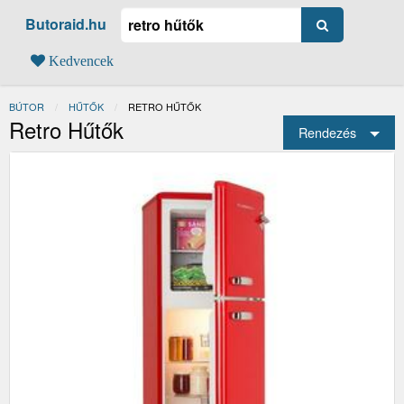
Butoraid.hu
Kedvencek
BÚTOR
HŰTŐK
JELENLEGI:
RETRO HŰTŐK
Retro Hűtők
Rendezés