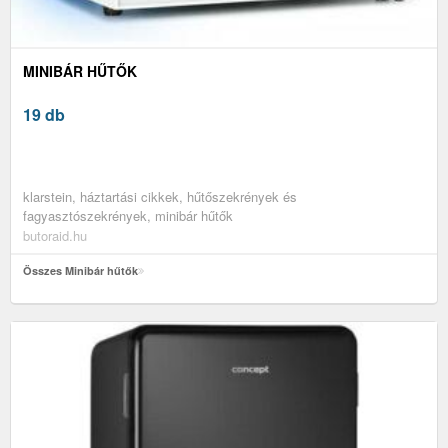
MINIBÁR HŰTŐK
19 db
klarstein, háztartási cikkek, hűtőszekrények és
fagyasztószekrények, minibár hűtők
butoraid.hu
Összes Minibár hűtők