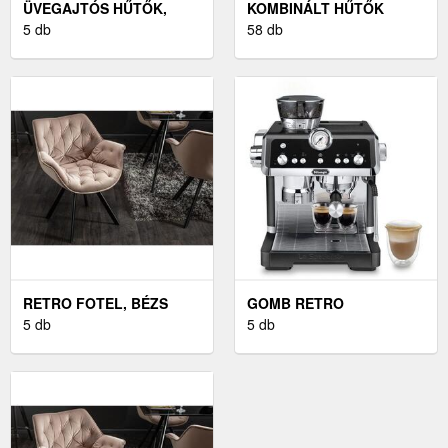
ÜVEGAJTÓS HŰTŐK,
KOMBINÁLT HŰTŐK
ITALHŰTŐK
5 db
58 db
RETRO FOTEL, BÉZS
GOMB RETRO
5 db
KÁVÉFŐZŐHÖZ
5 db