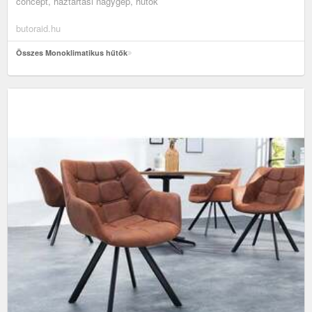
concept, háztartási nagygép, hűtők
butoraid.hu
Összes Monoklimatikus hűtők