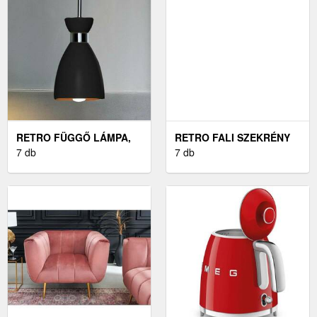
RETRO FÜGGŐ LÁMPA,
RETRO FALI SZEKRÉNY
FEKETE
7 db
7 db