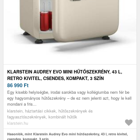
KLARSTEIN AUDREY EVO MINI HŰTŐSZEKRÉNY, 43 L,
RETRO KIVITEL, CSENDES, KOMPAKT, 3 SZÍN
86 990
Ft
Egy kisebb helyiségbe, irodai sarokba vagy kollégiumba nem fér be
egy hagyományos hűtőszekrény – de ez nem jelenti azt, hogy le kell
mondani a fris...
klarstein, háztartási cikkek, hűtőszekrények és
fagyasztószekrények, kombinált hűtők
klarstein.hu
Hasonlók, mint Klarstein Audrey Evo mini hűtőszekrény, 43 l, retro kivitel,
csendes, kompakt, 3 szín