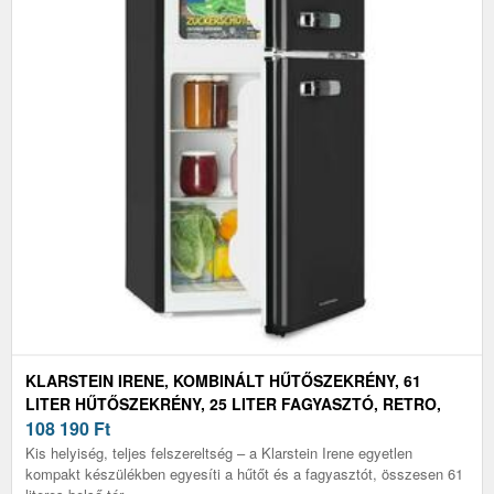
KLARSTEIN IRENE, KOMBINÁLT HŰTŐSZEKRÉNY, 61
LITER HŰTŐSZEKRÉNY, 25 LITER FAGYASZTÓ, RETRO,
PIROS
108 190
Ft
Kis helyiség, teljes felszereltség – a Klarstein Irene egyetlen
kompakt készülékben egyesíti a hűtőt és a fagyasztót, összesen 61