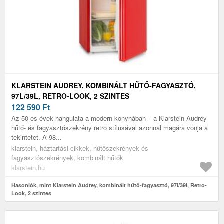
KLARSTEIN AUDREY, KOMBINÁLT HŰTŐ-FAGYASZTÓ,
97L/39L, RETRO-LOOK, 2 SZINTES
122 590
Ft
Az 50-es évek hangulata a modern konyhában – a Klarstein Audrey
hűtő- és fagyasztószekrény retro stílusával azonnal magára vonja a
tekintetet. A 98...
klarstein, háztartási cikkek, hűtőszekrények és
fagyasztószekrények, kombinált hűtők
klarstein.hu
Hasonlók, mint Klarstein Audrey, kombinált hűtő-fagyasztó, 97l/39l, Retro-
Look, 2 szintes