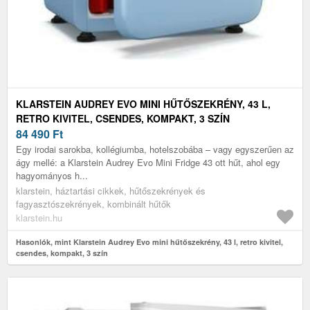
KLARSTEIN AUDREY EVO MINI HŰTŐSZEKRÉNY, 43 L,
RETRO KIVITEL, CSENDES, KOMPAKT, 3 SZÍN
84 490
Ft
Egy irodai sarokba, kollégiumba, hotelszobába – vagy egyszerűen az
ágy mellé: a Klarstein Audrey Evo Mini Fridge 43 ott hűt, ahol egy
hagyományos h...
klarstein, háztartási cikkek, hűtőszekrények és
fagyasztószekrények, kombinált hűtők
klarstein.hu
Hasonlók, mint Klarstein Audrey Evo mini hűtőszekrény, 43 l, retro kivitel,
csendes, kompakt, 3 szín