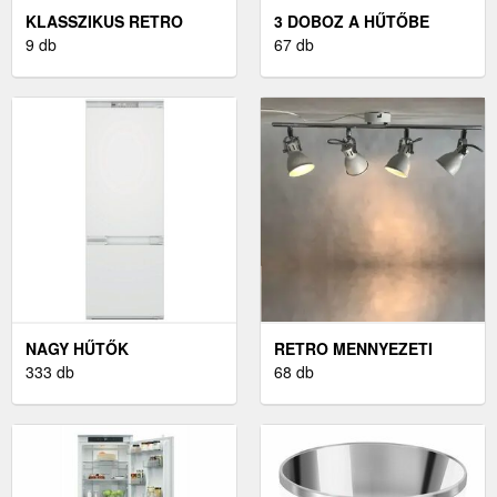
KLASSZIKUS RETRO
3 DOBOZ A HŰTŐBE
ASZTALI LÁMPA
9 db
67 db
NAGY HŰTŐK
RETRO MENNYEZETI
333 db
LÁMPA
68 db