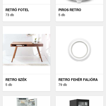
RETRÓ FOTEL
PIROS RETRO
73 db
VÍZFORRALÓ
5 db
RETRO SZÉK
RETRO FEHÉR FALIÓRA
5 db
79 db