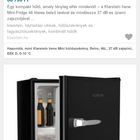
Egy kompakt hűtő, amely tényleg elfér mindenütt – a Klarstein Irene
Mini-Fridge 46 literes belső terével és mindössze 37 dB-es üzemi
zajszintjével ...
klarstein, háztartási cikkek, hűtőszekrények és
fagyasztószekrények, kombinált hűtők
klarstein.hu
Hasonlók, mint Klarstein Irene Mini hűtőszekrény, Retro, 46L, 37 dB zajszint,
EEK D, 0-10 °C