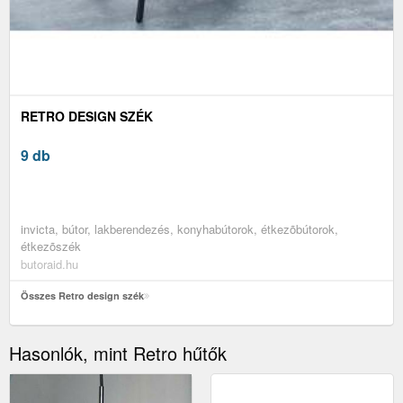
RETRO DESIGN SZÉK
9 db
invicta, bútor, lakberendezés, konyhabútorok, étkezõbútorok,
étkezõszék
butoraid.hu
Összes Retro design szék
Hasonlók, mint Retro hűtők