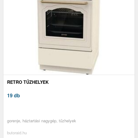
RETRO TŰZHELYEK
19 db
gorenje, háztartási nagygép, tűzhelyek
butoraid.hu