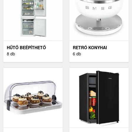
HŰTŐ BEÉPÍTHETŐ
RETRÓ KONYHAI
ALULFAGYASZTÓS
8 db
MÉRLEG
6 db