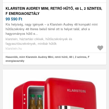
KLARSTEIN AUDREY MINI, RETRÓ HŰTŐ, 48 L, 2 SZINTES,
F ENERGIAOSZTÁLY
99 590
Ft
Kis helyiség, nagy igények – a Klarstein Audrey 48 kompakt mini
hűtőszekrény 48 literes belső térrel ott is helyet talál, ahol a
hagyományos hűtő e...
klarstein, háztartási cikkek, hűtőszekrények és
fagyasztószekrények, minibár hűtők
klarstein.hu
Hasonlók, mint Klarstein Audrey Mini, retró hűtő, 48 l, 2 szintes, F
energiaosztály