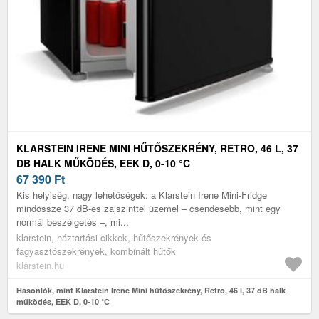
KLARSTEIN IRENE MINI HŰTŐSZEKRÉNY, RETRO, 46 L, 37
DB HALK MŰKÖDÉS, EEK D, 0-10 °C
67 390
Ft
Kis helyiség, nagy lehetőségek: a Klarstein Irene Mini-Fridge
mindössze 37 dB-es zajszinttel üzemel – csendesebb, mint egy
normál beszélgetés –, mi...
klarstein, háztartási cikkek, hűtőszekrények és
fagyasztószekrények, kombinált hűtők
klarstein.hu
Hasonlók, mint Klarstein Irene Mini hűtőszekrény, Retro, 46 l, 37 dB halk
működés, EEK D, 0-10 °C