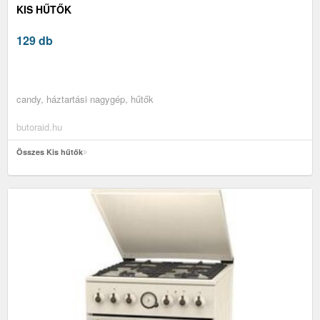
KIS HŰTŐK
129 db
candy, háztartási nagygép, hűtők
butoraid.hu
Összes Kis hűtők