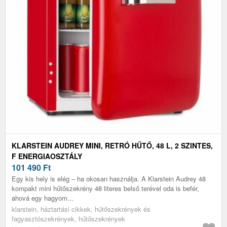
KLARSTEIN AUDREY MINI, RETRÓ HŰTŐ, 48 L, 2 SZINTES,
F ENERGIAOSZTÁLY
101 490
Ft
Egy kis hely is elég – ha okosan használja. A Klarstein Audrey 48
kompakt mini hűtőszekrény 48 literes belső terével oda is befér,
ahová egy hagyom...
klarstein, háztartási cikkek, hűtőszekrények és
fagyasztószekrények, hűtőszekrények