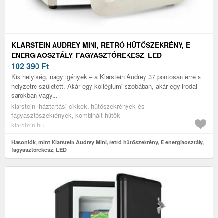
KLARSTEIN AUDREY MINI, RETRÓ HŰTŐSZEKRÉNY, E
ENERGIAOSZTÁLY, FAGYASZTÓREKESZ, LED
102 390
Ft
Kis helyiség, nagy igények – a Klarstein Audrey 37 pontosan erre a
helyzetre született. Akár egy kollégiumi szobában, akár egy irodai
sarokban vagy...
klarstein, háztartási cikkek, hűtőszekrények és
fagyasztószekrények, kombinált hűtők
klarstein.hu
Hasonlók, mint Klarstein Audrey Mini, retró hűtőszekrény, E energiaosztály,
fagyasztórekesz, LED