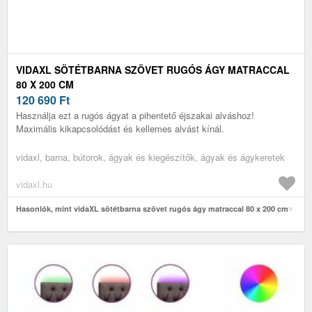
VIDAXL SÖTÉTBARNA SZÖVET RUGÓS ÁGY MATRACCAL
80 X 200 CM
120 690
Ft
Használja ezt a rugós ágyat a pihentető éjszakai alváshoz!
Maximális kikapcsolódást és kellemes alvást kínál.
vidaxl, barna, bútorok, ágyak és kiegészítők, ágyak és ágykeretek
vidaxl.hu
Hasonlók, mint vidaXL sötétbarna szövet rugós ágy matraccal 80 x 200 cm