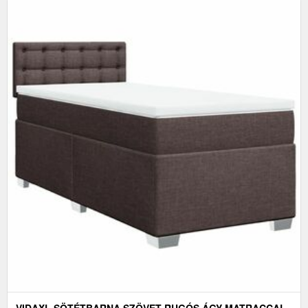
VIDAXL SÖTÉTBARNA SZÖVET RUGÓS ÁGY MATRACCAL