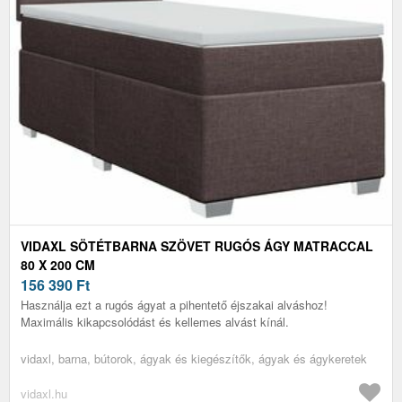
VIDAXL SÖTÉTBARNA SZÖVET RUGÓS ÁGY MATRACCAL
80 X 200 CM
156 390
Ft
Használja ezt a rugós ágyat a pihentető éjszakai alváshoz!
Maximális kikapcsolódást és kellemes alvást kínál.
vidaxl, barna, bútorok, ágyak és kiegészítők, ágyak és ágykeretek
vidaxl.hu