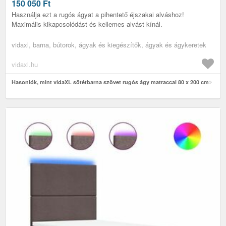
150 050
Ft
Használja ezt a rugós ágyat a pihentető éjszakai alváshoz!
Maximális kikapcsolódást és kellemes alvást kínál.
vidaxl, barna, bútorok, ágyak és kiegészítők, ágyak és ágykeretek
vidaxl.hu
Hasonlók, mint vidaXL sötétbarna szövet rugós ágy matraccal 80 x 200 cm