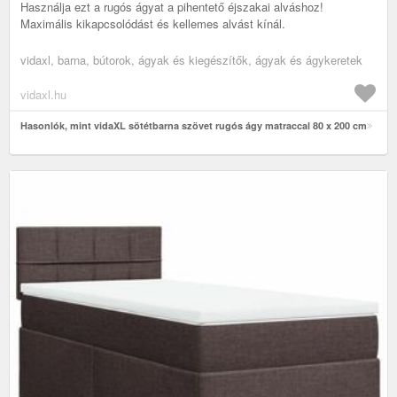
Használja ezt a rugós ágyat a pihentető éjszakai alváshoz!
Maximális kikapcsolódást és kellemes alvást kínál.
vidaxl, barna, bútorok, ágyak és kiegészítők, ágyak és ágykeretek
vidaxl.hu
Hasonlók, mint vidaXL sötétbarna szövet rugós ágy matraccal 80 x 200 cm