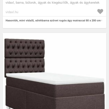
vidaxl, barna, bútorok, ágyak és kiegészítők, ágyak és ágykeretek
vidaxl.hu
Hasonlók, mint vidaXL sötétbarna szövet rugós ágy matraccal 80 x 200 cm