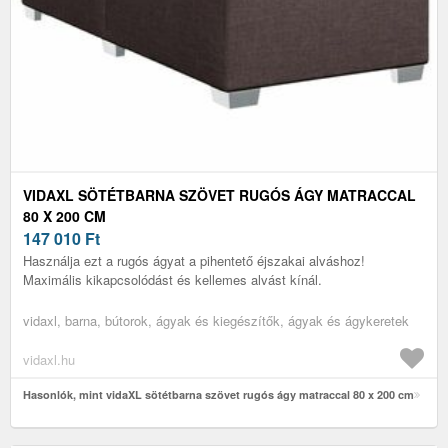
VIDAXL SÖTÉTBARNA SZÖVET RUGÓS ÁGY MATRACCAL
80 X 200 CM
147 010
Ft
Használja ezt a rugós ágyat a pihentető éjszakai alváshoz!
Maximális kikapcsolódást és kellemes alvást kínál.
vidaxl, barna, bútorok, ágyak és kiegészítők, ágyak és ágykeretek
vidaxl.hu
Hasonlók, mint vidaXL sötétbarna szövet rugós ágy matraccal 80 x 200 cm