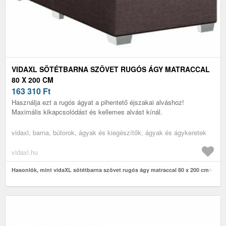
VIDAXL SÖTÉTBARNA SZÖVET RUGÓS ÁGY MATRACCAL
80 X 200 CM
163 310
Ft
Használja ezt a rugós ágyat a pihentető éjszakai alváshoz!
Maximális kikapcsolódást és kellemes alvást kínál.
vidaxl, barna, bútorok, ágyak és kiegészítők, ágyak és ágykeretek
vidaxl.hu
Hasonlók, mint vidaXL sötétbarna szövet rugós ágy matraccal 80 x 200 cm