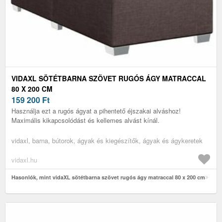
VIDAXL SÖTÉTBARNA SZÖVET RUGÓS ÁGY MATRACCAL
80 X 200 CM
159 200
Ft
Használja ezt a rugós ágyat a pihentető éjszakai alváshoz!
Maximális kikapcsolódást és kellemes alvást kínál.
vidaxl, barna, bútorok, ágyak és kiegészítők, ágyak és ágykeretek
vidaxl.hu
Hasonlók, mint vidaXL sötétbarna szövet rugós ágy matraccal 80 x 200 cm