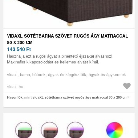
VIDAXL SÖTÉTBARNA SZÖVET RUGÓS ÁGY MATRACCAL
80 X 200 CM
143 540
Ft
Használja ezt a rugós ágyat a pihentető éjszakai alváshoz!
Maximális kikapcsolódást és kellemes alvást kínál.
vidaxl, barna, bútorok, ágyak és kiegészítők, ágyak és ágykeretek
vidaxl.hu
Hasonlók, mint vidaXL sötétbarna szövet rugós ágy matraccal 80 x 200 cm