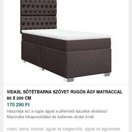
VIDAXL SÖTÉTBARNA SZÖVET RUGÓS ÁGY MATRACCAL
80 X 200 CM
170 290
Ft
Használja ezt a rugós ágyat a pihentető éjszakai alváshoz!
Maximális kikapcsolódást és kellemes alvást kínál.
vidaxl, barna, bútorok, ágyak és kiegészítők, ágyak és ágykeretek