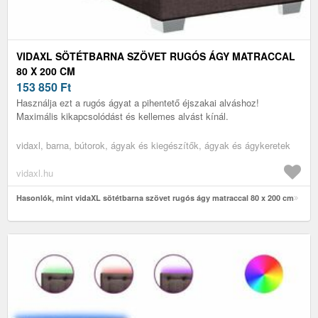
VIDAXL SÖTÉTBARNA SZÖVET RUGÓS ÁGY MATRACCAL
80 X 200 CM
153 850
Ft
Használja ezt a rugós ágyat a pihentető éjszakai alváshoz!
Maximális kikapcsolódást és kellemes alvást kínál.
vidaxl, barna, bútorok, ágyak és kiegészítők, ágyak és ágykeretek
vidaxl.hu
Hasonlók, mint vidaXL sötétbarna szövet rugós ágy matraccal 80 x 200 cm