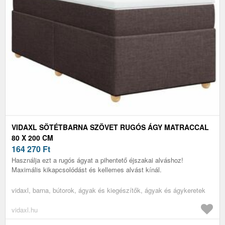
VIDAXL SÖTÉTBARNA SZÖVET RUGÓS ÁGY MATRACCAL
80 X 200 CM
164 270
Ft
Használja ezt a rugós ágyat a pihentető éjszakai alváshoz!
Maximális kikapcsolódást és kellemes alvást kínál.
vidaxl, barna, bútorok, ágyak és kiegészítők, ágyak és ágykeretek
vidaxl.hu