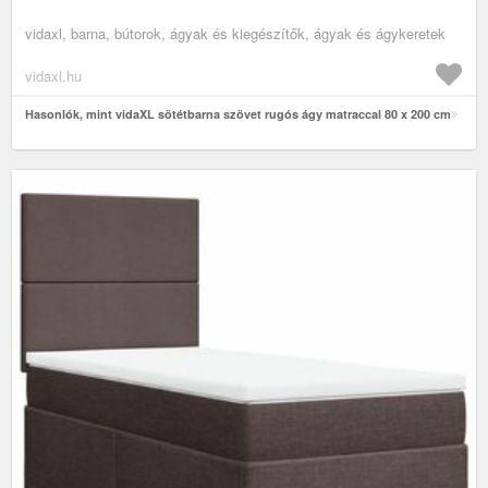
vidaxl, barna, bútorok, ágyak és kiegészítők, ágyak és ágykeretek
vidaxl.hu
Hasonlók, mint vidaXL sötétbarna szövet rugós ágy matraccal 80 x 200 cm