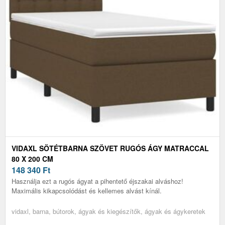
VIDAXL SÖTÉTBARNA SZÖVET RUGÓS ÁGY MATRACCAL
80 X 200 CM
148 340
Ft
Használja ezt a rugós ágyat a pihentető éjszakai alváshoz!
Maximális kikapcsolódást és kellemes alvást kínál.
vidaxl, barna, bútorok, ágyak és kiegészítők, ágyak és ágykeretek