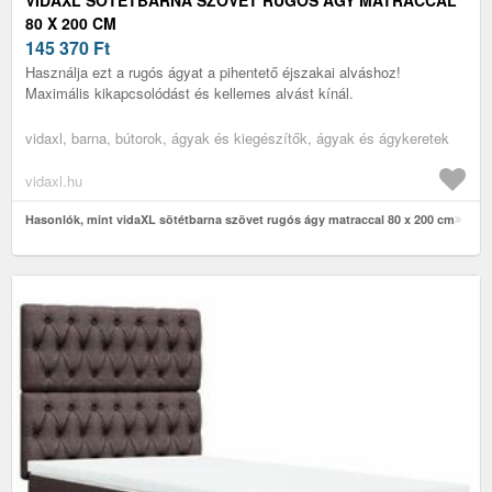
80 X 200 CM
145 370
Ft
Használja ezt a rugós ágyat a pihentető éjszakai alváshoz!
Maximális kikapcsolódást és kellemes alvást kínál.
vidaxl, barna, bútorok, ágyak és kiegészítők, ágyak és ágykeretek
vidaxl.hu
Hasonlók, mint vidaXL sötétbarna szövet rugós ágy matraccal 80 x 200 cm