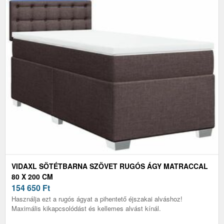
VIDAXL SÖTÉTBARNA SZÖVET RUGÓS ÁGY MATRACCAL
80 X 200 CM
154 650
Ft
Használja ezt a rugós ágyat a pihentető éjszakai alváshoz!
Maximális kikapcsolódást és kellemes alvást kínál.