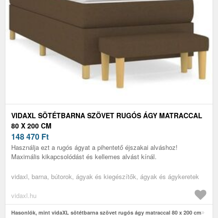
VIDAXL SÖTÉTBARNA SZÖVET RUGÓS ÁGY MATRACCAL
80 X 200 CM
148 470
Ft
Használja ezt a rugós ágyat a pihentető éjszakai alváshoz!
Maximális kikapcsolódást és kellemes alvást kínál.
vidaxl, barna, bútorok, ágyak és kiegészítők, ágyak és ágykeretek
vidaxl.hu
Hasonlók, mint vidaXL sötétbarna szövet rugós ágy matraccal 80 x 200 cm