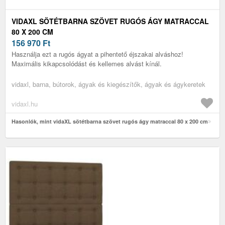
VIDAXL SÖTÉTBARNA SZÖVET RUGÓS ÁGY MATRACCAL
80 X 200 CM
156 970
Ft
Használja ezt a rugós ágyat a pihentető éjszakai alváshoz!
Maximális kikapcsolódást és kellemes alvást kínál.
vidaxl, barna, bútorok, ágyak és kiegészítők, ágyak és ágykeretek
vidaxl.hu
Hasonlók, mint vidaXL sötétbarna szövet rugós ágy matraccal 80 x 200 cm