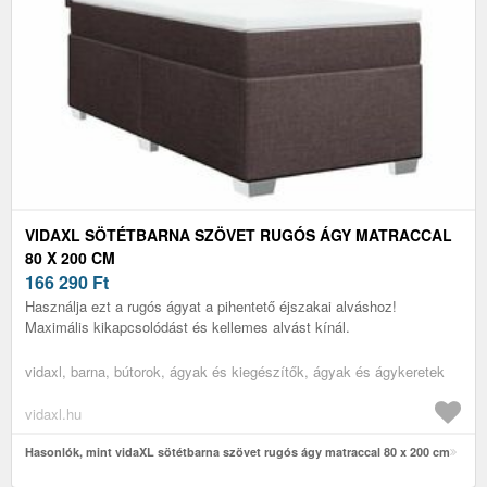
VIDAXL SÖTÉTBARNA SZÖVET RUGÓS ÁGY MATRACCAL
80 X 200 CM
166 290
Ft
Használja ezt a rugós ágyat a pihentető éjszakai alváshoz!
Maximális kikapcsolódást és kellemes alvást kínál.
vidaxl, barna, bútorok, ágyak és kiegészítők, ágyak és ágykeretek
vidaxl.hu
Hasonlók, mint vidaXL sötétbarna szövet rugós ágy matraccal 80 x 200 cm