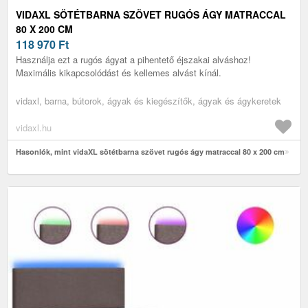
VIDAXL SÖTÉTBARNA SZÖVET RUGÓS ÁGY MATRACCAL
80 X 200 CM
118 970
Ft
Használja ezt a rugós ágyat a pihentető éjszakai alváshoz!
Maximális kikapcsolódást és kellemes alvást kínál.
vidaxl, barna, bútorok, ágyak és kiegészítők, ágyak és ágykeretek
vidaxl.hu
Hasonlók, mint vidaXL sötétbarna szövet rugós ágy matraccal 80 x 200 cm