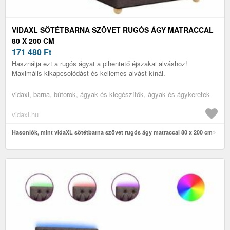
VIDAXL SÖTÉTBARNA SZÖVET RUGÓS ÁGY MATRACCAL
80 X 200 CM
171 480
Ft
Használja ezt a rugós ágyat a pihentető éjszakai alváshoz!
Maximális kikapcsolódást és kellemes alvást kínál.
vidaxl, barna, bútorok, ágyak és kiegészítők, ágyak és ágykeretek
vidaxl.hu
Hasonlók, mint vidaXL sötétbarna szövet rugós ágy matraccal 80 x 200 cm