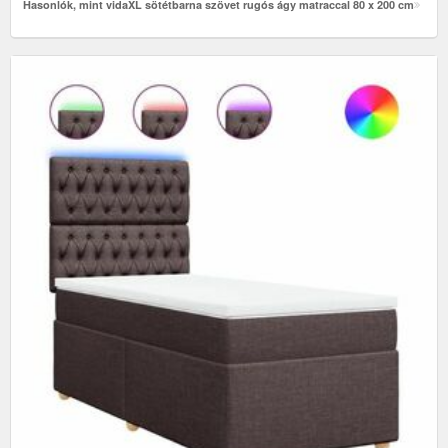
Hasonlók, mint vidaXL sötétbarna szövet rugós ágy matraccal 80 x 200 cm