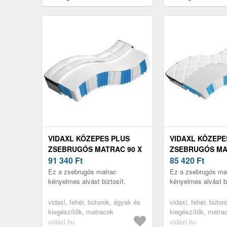
VIDAXL KÖZEPES PLUS
VIDAXL KÖZEPE
ZSEBRUGÓS MATRAC 90 X
ZSEBRUGÓS MA
200 CM
91 340
Ft
200 CM
85 420
Ft
Ez a zsebrugós matrac
Ez a zsebrugós ma
kényelmes alvást biztosít.
kényelmes alvást bi
vidaxl, fehér, bútorok, ágyak és
vidaxl, fehér, búto
kiegészítők, matracok
kiegészítők, matra
vidaxl.hu
vidaxl.hu