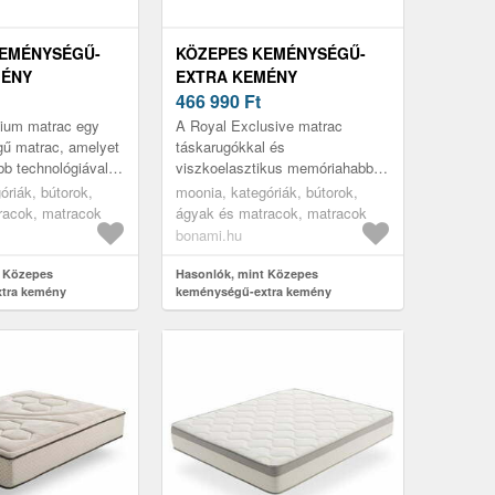
KEMÉNYSÉGŰ-
KÖZEPES KEMÉNYSÉGŰ-
MÉNY
EXTRA KEMÉNY
AS HAB MATRAC
KÉTOLDALAS RUGÓS
466 990
Ft
M ROYAL
MATRAC 200X200 CM
ium matrac egy
A Royal Exclusive matrac
 MOONIA
ROYAL EXCLUSIVE –
ű matrac, amelyet
táskarugókkal és
b technológiával
viszkoelasztikus memóriahabbal
MOONIA
iacon elérhető
rendelkezik, és kiváló kényelmet
óriák, bútorok,
moonia, kategóriák, bútorok,
bb anyagok, a
és szilárd testtámasztást biztosít
racok, matracok
ágyak és matracok, matracok
alvás ...
bonami.hu
t Közepes
Hasonlók, mint Közepes
tra kemény
keménységű-extra kemény
 matrac 200x200 cm
kétoldalas rugós matrac 200x200 cm
 – Moonia
Royal Exclusive – Moonia