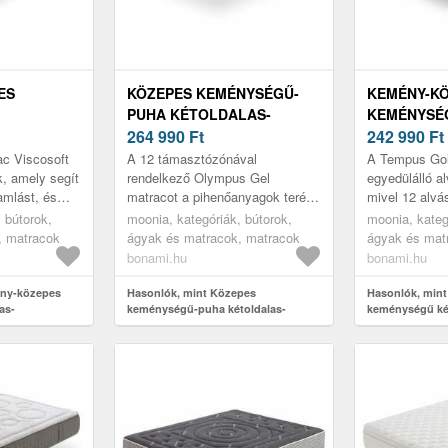
ES
KÖZEPES KEMÉNYSÉGŰ-
KEMÉNY-K
PUHA KÉTOLDALAS-
KEMÉNYSÉ
HŐSZABÁLYOZÓ HAB
264 990
Ft
KÉTOLDAL
242 990
Ft
 HAB
MATRAC 140X200 CM
HŐSZABÁL
ac Viscosoft
A 12 támasztózónával
A Tempus Gol
0 CM
OLYMPUS GEL – MOONIA
MATRAC 14
k, amely segít
rendelkező Olympus Gel
egyedülálló a
amlást, és
matracot a pihenőanyagok terén
mivel 12 alv
 MOONIA
TEMPUS GO
s a kényelem
a legújabb technológiák
rendszerének
 bútorok,
moonia, kategóriák, bútorok,
moonia, kateg
nt ...
felhasználásával fejlesztették ki.
kialakításán
, matracok
ágyak és matracok, matracok
ágyak és mat
A matrac több...
kivételes puha
bonami.hu
bonami.hu
ény-közepes
Hasonlók, mint Közepes
Hasonlók, min
as-
keménységű-puha kétoldalas-
keménységű ké
trac 120x200
hőszabályozó hab matrac 140x200
hőszabályozó 
onia
cm Olympus Gel – Moonia
cm Tempus Gol