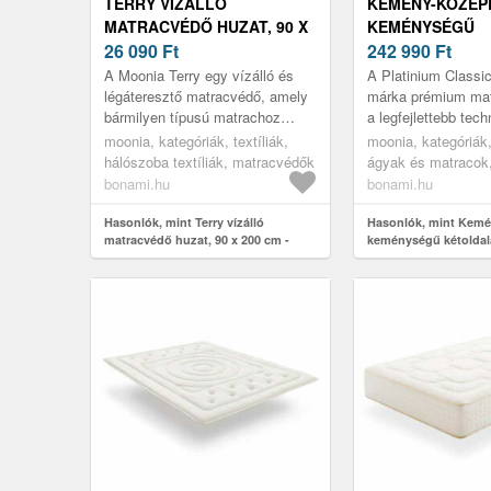
TERRY VÍZÁLLÓ
KEMÉNY-KÖZEP
MATRACVÉDŐ HUZAT, 90 X
KEMÉNYSÉGŰ
200 CM - MOONIA
26 090
Ft
KÉTOLDALAS H
242 990
Ft
140X200 CM PL
A Moonia Terry egy vízálló és
A Platinium Classi
CLASSIC – MOO
légáteresztő matracvédő, amely
márka prémium mat
bármilyen típusú matrachoz
a legfejlettebb tech
használható. Poliuretánból és
innovatív viszkoela
moonia, kategóriák, textíliák,
moonia, kategóriák,
nem hagyományos műanyagból
anyaggal készült. E
hálószoba textíliák, matracvédők
ágyak és matracok
ké...
bonami.hu
bonami.hu
Hasonlók, mint Terry vízálló
Hasonlók, mint Kem
matracvédő huzat, 90 x 200 cm -
keménységű kétoldal
Moonia
140x200 cm Platinum 
Moonia