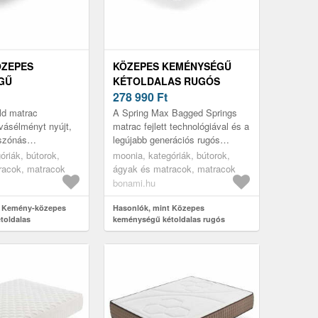
ÖZEPES
KÖZEPES KEMÉNYSÉGŰ
GŰ
KÉTOLDALAS RUGÓS
AS
MATRAC 180X200 CM
278 990
Ft
YOZÓ HAB
SPRING MAX BAGGED
d matrac
A Spring Max Bagged Springs
0X190 CM
SPRINGS – MOONIA
lvásélményt nyújt,
matrac fejlett technológiával és a
ászónás
legújabb generációs rugós
LD – MOONIA
 és anatómiai
magjával tökéletes pihenést
óriák, bútorok,
moonia, kategóriák, bútorok,
ak köszönhetően
garantál. A matrac viszkoelasz...
racok, matracok
ágyak és matracok, matracok
ságot ...
bonami.hu
t Kemény-közepes
Hasonlók, mint Közepes
toldalas
keménységű kétoldalas rugós
hab matrac 140x190
matrac 180x200 cm Spring Max
d – Moonia
Bagged Springs – Moonia