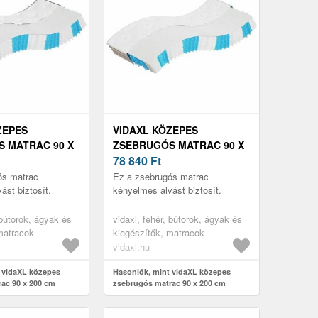
ZEPES
VIDAXL KÖZEPES
 MATRAC 90 X
ZSEBRUGÓS MATRAC 90 X
200 CM
78 840
Ft
ós matrac
Ez a zsebrugós matrac
ást biztosít.
kényelmes alvást biztosít.
 bútorok, ágyak és
vidaxl, fehér, bútorok, ágyak és
matracok
kiegészítők, matracok
vidaxl.hu
 vidaXL közepes
Hasonlók, mint vidaXL közepes
ac 90 x 200 cm
zsebrugós matrac 90 x 200 cm