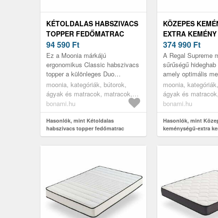
KÉTOLDALAS HABSZIVACS
KÖZEPES KEMÉ
TOPPER FEDŐMATRAC
EXTRA KEMÉNY
200X160 CM CLASSIC –
94 590
Ft
KÉTOLDALAS H
374 990
Ft
MOONIA
200X200 CM RE
Ez a Moonia márkájú
A Regal Supreme m
SUPREME – MO
ergonomikus Classic habszivacs
sűrűségű hideghab 
topper a különleges Duo
amely optimális me
technológiának köszönhetően
biztosít. A Visco C
moonia, kategóriák, bútorok,
moonia, kategóriák,
egész évben használható. A
memóriahabbal kom
ágyak és matracok, matracok,
ágyak és matracok
fokozott puhaságo...
matrac tö...
topper fedőmatracok
bonami.hu
bonami.hu
Hasonlók, mint Kétoldalas
Hasonlók, mint Köze
habszivacs topper fedőmatrac
keménységű-extra k
200x160 cm Classic – Moonia
kétoldalas hab matra
Regal Supreme – Mo