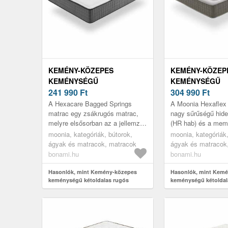
KEMÉNY-KÖZEPES
KEMÉNY-KÖZEP
KEMÉNYSÉGŰ
KEMÉNYSÉGŰ
KÉTOLDALAS RUGÓS
241 990
Ft
KÉTOLDALAS
304 990
Ft
MATRAC 120X200 CM
HŐSZABÁLYOZÓ
A Hexacare Bagged Springs
A Moonia Hexaflex
HEXACARE BAGGED
MATRAC 160X20
matrac egy zsákrugós matrac,
nagy sűrűségű hid
melyre elsősorban az a jellemző,
(HR hab) és a memó
SPRINGS – MOONIA
HEXAFLEX GEL 
hogy minden zsákrugó külön
kombinálja. Ez egys
moonia, kategóriák, bútorok,
moonia, kategóriák,
zsebben található, ami
optimális keménysé
ágyak és matracok, matracok
ágyak és matracok
csökkenti...
bonami.hu
bonami.hu
Hasonlók, mint Kemény-közepes
Hasonlók, mint Kem
keménységű kétoldalas rugós
keménységű kétoldal
matrac 120x200 cm Hexacare
hőszabályozó hab ma
Bagged Springs – Moonia
cm HEXAFLEX GEL –