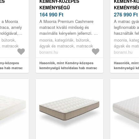
ES
KEMÉNY-KÖZEPES
KEMÉNY-K
KEMÉNYSÉGŰ
KEMÉNYSÉ
AB MATRAC
KÉTOLDALAS HAB MATRAC
164 990
Ft
KÉTOLDAL
276 990
Ft
ATINUM
90X200 CM PREMIUM
200X200 C
c a Moonia
A Moonia Premium Cashmere
A matrac gyár
NIA
CASHMERE – MOONIA
PREMIER –
raca, amely
matracot kiváló minőség és
legfinomabb 
nológiával,
maximális kényelem jellemzi. A
használták fe
sztikus gél
matrac a nagy sűrűségű mag
természetes 
 bútorok,
moonia, kategóriák, bútorok,
moonia, kateg
z az an...
mellett memóriahabot, SuperSoft
legmodernebb
, matracok
ágyak és matracok, matracok
ágyak és mat
habo...
használt ...
bonami.hu
bonami.hu
ény-közepes
Hasonlók, mint Kemény-közepes
Hasonlók, min
as hab matrac
keménységű kétoldalas hab matrac
keménységű ké
Classic –
90x200 cm Premium Cashmere –
200x200 cm Ca
Moonia
Moonia