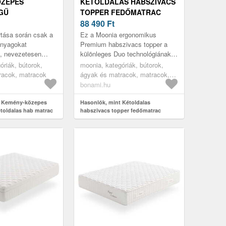
ÖZEPES
KÉTOLDALAS HABSZIVACS
GŰ
TOPPER FEDŐMATRAC
AS HAB MATRAC
200X140 CM PREMIUM –
88 490
Ft
M CASHMERE
MOONIA
tása során csak a
Ez a Moonia ergonomikus
 MOONIA
anyagokat
Premium habszivacs topper a
l, nevezetesen
különleges Duo technológiának
kasmírszálakat és a
köszönhetően egész évben
óriák, bútorok,
moonia, kategóriák, bútorok,
 matracoknál
használható. Míg a lapos
racok, matracok
ágyak és matracok, matracok,
steppelt oldal ...
topper fedőmatracok
bonami.hu
t Kemény-közepes
Hasonlók, mint Kétoldalas
toldalas hab matrac
habszivacs topper fedőmatrac
shmere Premier –
200x140 cm Premium – Moonia