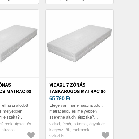
200 cm
ZÓNÁS
VIDAXL 7 ZÓNÁS
ÓS MATRAC 90
TÁSKARUGÓS MATRAC 90
0 CM H3
X 200 CM 20 CM H2
65 790
Ft
 elhasználódott
Elege van már elhasználódott
és mélyebben
matracából, és mélyebben
ni éjszaka?
szeretne aludni éjszaka?
jót 7 zónás, H3-as
Pihenjen egy jót 7 zónás, H2-es
 bútorok, ágyak és
vidaxl, fehér, bútorok, ágyak és
táskarugós
keménységű táskarugós
matracok
kiegészítők, matracok
N...
matracunkon! N...
vidaxl.hu