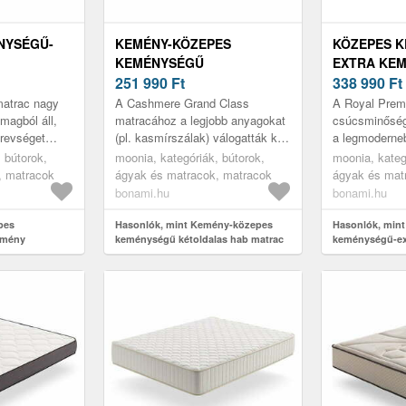
NYSÉGŰ-
KEMÉNY-KÖZEPES
KÖZEPES 
KEMÉNYSÉGŰ
EXTRA KE
AB MATRAC
KÉTOLDALAS HAB MATRAC
251 990
Ft
KÉTOLDAL
338 990
Ft
GAL
160X200 CM CASHMERE
200X200 C
atrac nagy
A Cashmere Grand Class
A Royal Prem
ONIA
GRAND CLASS – MOONIA
PREMIUM –
magból áll,
matracához a legjobb anyagokat
csúcsminőség
revséget
(pl. kasmírszálak) válogatták ki,
a legmoderneb
onfort
így a lehető legjobb teljesítményt
terveztek, a p
 bútorok,
moonia, kategóriák, bútorok,
moonia, kateg
binálva a
biztosítja. A nagy sűrűs...
leginnovatíva
, matracok
ágyak és matracok, matracok
ágyak és mat
Supe...
bonami.hu
bonami.hu
pes
Hasonlók, mint Kemény-közepes
Hasonlók, min
emény
keménységű kétoldalas hab matrac
keménységű-ex
c 200x200 cm
160x200 cm CASHMERE GRAND
kétoldalas hab
onia
CLASS – Moonia
Royal Premium