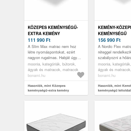
KÖZEPES KEMÉNYSÉGŰ-
KEMÉNY-KÖZEP
EXTRA KEMÉNY
KEMÉNYSÉGŰ
KÉTOLDALAS HAB MATRAC
111 990
Ft
KÉTOLDALAS-
156 990
Ft
90X200 CM SLIM MAX –
HŐSZABÁLYOZÓ
A Slim Max matrac nem hoz
A Nordic Flex matr
MOONIA
MATRAC 120X20
létre nyomáspontokat, ezért
réteggel rendelkezi
nagyon rugalmas. Habját úgy
szabályozni a hőár
NORDIC FLEX –
tervezték, hogy alkalmazkodjon
növeli a pihenés é
moonia, kategóriák, bútorok,
moonia, kategóriák,
a test súlyához és helyzetéhez,
érzését. Rrétegenké
ágyak és matracok, matracok
ágyak és matracok
át...
bonami.hu
bonami.hu
Hasonlók, mint Közepes
Hasonlók, mint Kem
keménységű-extra kemény
keménységű kétoldal
kétoldalas hab matrac 90x200 cm
hőszabályozó hab ma
Slim Max – Moonia
cm Nordic Flex – Mo