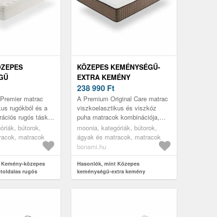
ÖZEPES
KÖZEPES KEMÉNYSÉGŰ-
GŰ
EXTRA KEMÉNY
AS RUGÓS
KÉTOLDALAS HAB MATRAC
238 990
Ft
0X200 CM
160X200 CM PREMIUM
 Premier matrac
A Premium Original Care matrac
EMIER BAGGED
ORIGINAL CARE – MOONIA
kus rugókból és a
viszkoelasztikus és viszkóz
rációs rugós táskák
puha matracok kombinációja,
 MOONIA
 amelyek garantálják
amely felhőhatást biztosít a
óriák, bútorok,
moonia, kategóriák, bútorok,
henést....
teljes ellazulás érdekében. A P...
racok, matracok
ágyak és matracok, matracok
bonami.hu
t Kemény-közepes
Hasonlók, mint Közepes
toldalas rugós
keménységű-extra kemény
 cm Spring Premier
kétoldalas hab matrac 160x200 cm
s – Moonia
Premium Original Care – Moonia