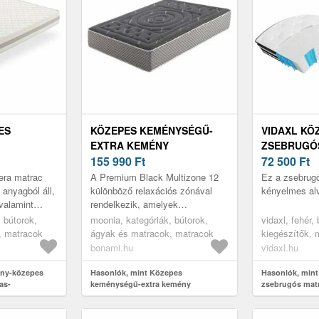
ES
KÖZEPES KEMÉNYSÉGŰ-
VIDAXL KÖ
EXTRA KEMÉNY
ZSEBRUGÓS
KÉTOLDALAS HAB MATRAC
155 990
Ft
200 CM
72 500
Ft
 HAB
90X200 CM PREMIUM
era matrac
A Premium Black Multizone 12
Ez a zsebrug
0 CM
BLACK MULTIZONE –
 anyagból áll,
különböző relaxációs zónával
kényelmes alv
valamint
rendelkezik, amelyek
OE VERA –
MOONIA
mes pihenést
megszüntetik a nyomáspontokat,
 bútorok,
moonia, kategóriák, bútorok,
vidaxl, fehér,
e Aloe...
és extra kényelmes pihenést
, matracok
ágyak és matracok, matracok
kiegészítők, 
biztosíta...
bonami.hu
vidaxl.hu
ény-közepes
Hasonlók, mint Közepes
Hasonlók, mint
as-
keménységű-extra kemény
zsebrugós matr
trac 180x200
kétoldalas hab matrac 90x200 cm
ra – Moonia
Premium Black Multizone – Moonia