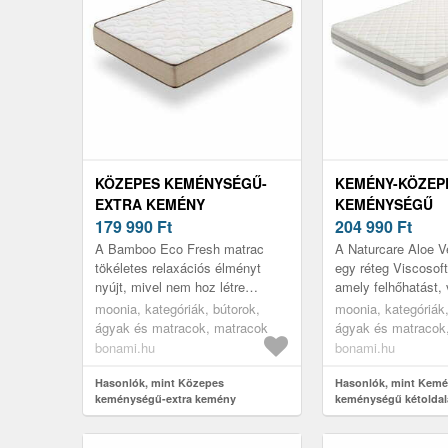
KÖZEPES KEMÉNYSÉGŰ-
KEMÉNY-KÖZEP
EXTRA KEMÉNY
KEMÉNYSÉGŰ
KÉTOLDALAS HAB MATRAC
179 990
Ft
KÉTOLDALAS-
204 990
Ft
200X200 CM BAMBOO ECO
HŐSZABÁLYOZÓ
A Bamboo Eco Fresh matrac
A Naturcare Aloe V
FRESH – MOONIA
MATRAC 180X20
tökéletes relaxációs élményt
egy réteg Viscosoft
nyújt, mivel nem hoz létre
amely felhőhatást, 
NATURCARE AL
nyomáspontokat és nagyon jól
nyugodt és kényel
moonia, kategóriák, bútorok,
MOONIA
moonia, kategóriák,
alkalmazkodik a testhez. Ez a
biztosít. A Naturcar
ágyak és matracok, matracok
ágyak és matracok
termék...
bonami.hu
bonami.hu
Hasonlók, mint Közepes
Hasonlók, mint Kem
keménységű-extra kemény
keménységű kétoldal
kétoldalas hab matrac 200x200 cm
hőszabályozó hab ma
Bamboo Eco Fresh – Moonia
cm Naturcare Aloe Ve