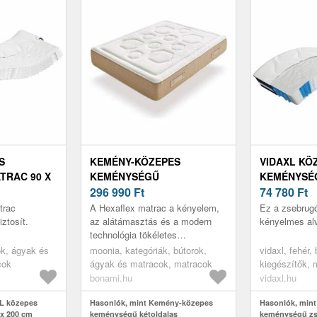
S
KEMÉNY-KÖZEPES
VIDAXL KÖ
TRAC 90 X
KEMÉNYSÉGŰ
KEMÉNYSÉ
KÉTOLDALAS
296 990
Ft
MATRAC 90
74 780
Ft
HŐSZABÁLYOZÓ RUGÓS
trac
A Hexaflex matrac a kényelem,
Ez a zsebrug
MATRAC 160X200 CM
ztosít.
az alátámasztás és a modern
kényelmes alv
technológia tökéletes
HEXAFLEX BAGGED
kombinációját nyújtja. A külön-
rok, ágyak és
SPRINGS GEL – MOONIA
moonia, kategóriák, bútorok,
vidaxl, fehér,
külön kis táskákba elhelyezett
cok
ágyak és matracok, matracok
kiegészítők, 
rugók...
bonami.hu
vidaxl.hu
XL közepes
Hasonlók, mint Kemény-közepes
Hasonlók, mint
 x 200 cm
keménységű kétoldalas
keménységű zs