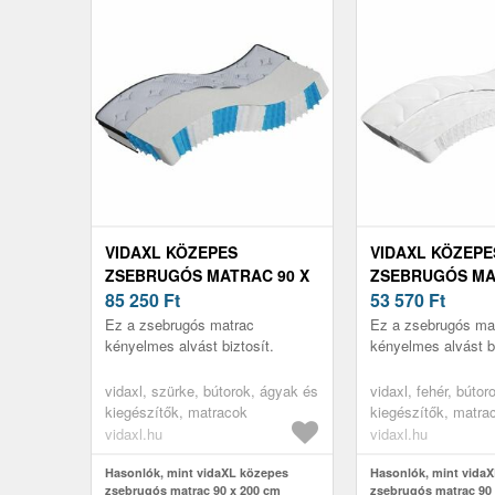
VIDAXL KÖZEPES
VIDAXL KÖZEPE
ZSEBRUGÓS MATRAC 90 X
ZSEBRUGÓS MA
200 CM
85 250
Ft
200 CM
53 570
Ft
Ez a zsebrugós matrac
Ez a zsebrugós ma
kényelmes alvást biztosít.
kényelmes alvást bi
vidaxl, szürke, bútorok, ágyak és
vidaxl, fehér, búto
kiegészítők, matracok
kiegészítők, matra
vidaxl.hu
vidaxl.hu
Hasonlók, mint vidaXL közepes
Hasonlók, mint vida
zsebrugós matrac 90 x 200 cm
zsebrugós matrac 90