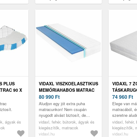
hőszabályozó rugós matrac 160x200
200 cm
cm Hexaflex Bagged Springs Gel –
Moonia
S PLUS
VIDAXL VISZKOELASZTIKUS
VIDAXL 7 
TRAC 90 X
MEMÓRIAHABOS MATRAC
TÁSKARUG
90 X 200 CM 18 CM
80 990
Ft
X 200 CM 2
74 960
Ft
trac
Aludjon egy jót extra puha
Elege van már
ztosít.
matracunkon! Nem csupán
matracából, 
nyugodt alvást biztosít, de
szeretne alud
gerince egészségét is megóvja.
Pihenjen egy 
rok, ágyak és
vidaxl, fehér, bútorok, ágyak és
vidaxl, fehér,
keménységű 
cok
kiegészítők, matracok
kiegészítők, 
matracunkon! 
vidaxl.hu
vidaxl.hu