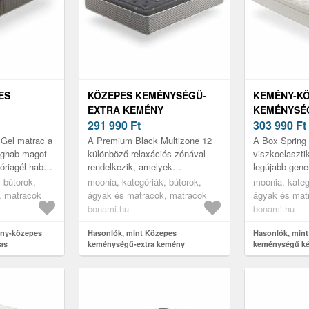
ES
KÖZEPES KEMÉNYSÉGŰ-
KEMÉNY-K
EXTRA KEMÉNY
KEMÉNYSÉ
KÉTOLDALAS HAB MATRAC
291 990
Ft
KÉTOLDAL
303 990
Ft
 HAB
200X200 CM PREMIUM
MATRAC 16
 Gel matrac a
A Premium Black Multizone 12
A Box Spring
0 CM
BLACK MULTIZONE –
SPRING PR
eghab magot
különböző relaxációs zónával
viszkoelaszti
riagél habot
rendelkezik, amelyek
legújabb gene
– MOONIA
MOONIA
SPRINGS –
zerre biztosít
megszüntetik a nyomáspontokat,
magjából áll,
 bútorok,
moonia, kategóriák, bútorok,
moonia, kateg
get ...
és extra kényelmes pihenést
a tökéletes pi
, matracok
ágyak és matracok, matracok
ágyak és mat
biztosíta...
bonami.hu
bonami.hu
ény-közepes
Hasonlók, mint Közepes
Hasonlók, min
as
keménységű-extra kemény
keménységű ké
trac 160x200
kétoldalas hab matrac 200x200 cm
matrac 160x200
 Moonia
Premium Black Multizone – Moonia
Bagged Spring