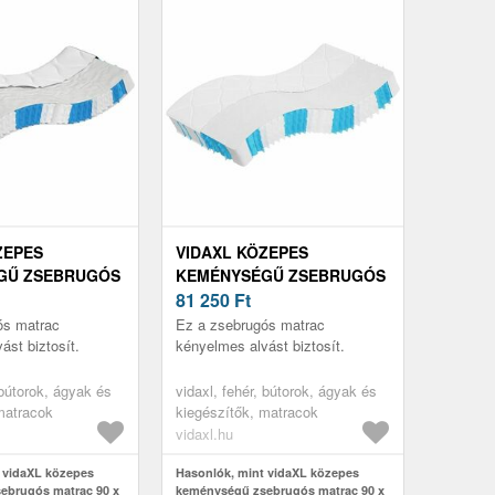
ZEPES
VIDAXL KÖZEPES
GŰ ZSEBRUGÓS
KEMÉNYSÉGŰ ZSEBRUGÓS
 X 200 CM
MATRAC 90 X 200 CM
81 250
Ft
ós matrac
Ez a zsebrugós matrac
ást biztosít.
kényelmes alvást biztosít.
 bútorok, ágyak és
vidaxl, fehér, bútorok, ágyak és
matracok
kiegészítők, matracok
vidaxl.hu
 vidaXL közepes
Hasonlók, mint vidaXL közepes
ebrugós matrac 90 x
keménységű zsebrugós matrac 90 x