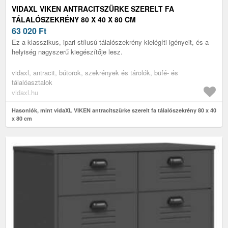
VIDAXL VIKEN ANTRACITSZÜRKE SZERELT FA
TÁLALÓSZEKRÉNY 80 X 40 X 80 CM
63 020
Ft
Ez a klasszikus, ipari stílusú tálalószekrény kielégíti igényeit, és a
helyiség nagyszerű kiegészítője lesz.
vidaxl, antracit, bútorok, szekrények és tárolók, büfé- és
tálalóasztalok
vidaxl.hu
Hasonlók, mint vidaXL VIKEN antracitszürke szerelt fa tálalószekrény 80 x 40
x 80 cm