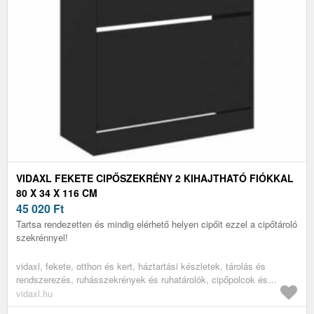
VIDAXL FEKETE CIPŐSZEKRÉNY 2 KIHAJTHATÓ FIÓKKAL
80 X 34 X 116 CM
45 020
Ft
Tartsa rendezetten és mindig elérhető helyen cipőit ezzel a cipőtároló
szekrénnyel!
vidaxl, fekete, otthon és kert, háztartási készletek, tárolás és
rendszerezés, ruhásszekrények és ruhatárolók, cipőpolcok és
-állványok
vidaxl.hu