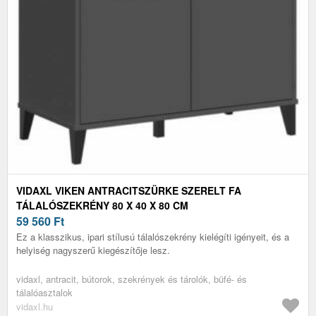
VIDAXL VIKEN ANTRACITSZÜRKE SZERELT FA
TÁLALÓSZEKRÉNY 80 X 40 X 80 CM
59 560
Ft
Ez a klasszikus, ipari stílusú tálalószekrény kielégíti igényeit, és a
helyiség nagyszerű kiegészítője lesz.
vidaxl, antracit, bútorok, szekrények és tárolók, büfé- és
tálalóasztalok
vidaxl.hu