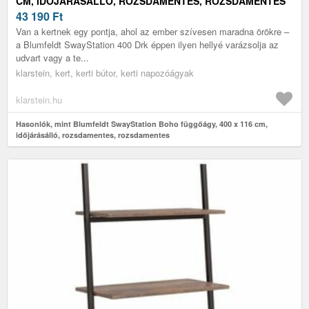
CM, IDŐJÁRÁSÁLLÓ, ROZSDAMENTES, ROZSDAMENTES
43 190
Ft
Van a kertnek egy pontja, ahol az ember szívesen maradna örökre –
a Blumfeldt SwayStation 400 Drk éppen ilyen hellyé varázsolja az
udvart vagy a te...
klarstein, kert, kerti bútor, kerti napozóágyak
klarstein.hu
Hasonlók, mint Blumfeldt SwayStation Boho függőágy, 400 x 116 cm,
időjárásálló, rozsdamentes, rozsdamentes