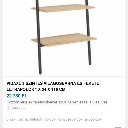
VIDAXL 3 SZINTES VILÁGOSBARNA ÉS FEKETE
LÉTRAPOLC 64 X 34 X 116 CM
22 780
Ft
Hozzon létre extra tárolóhelyet szűk helyen ezzel a 3 szintes
létrapolccal!
vidaxl, barna, bútorok, polcok, könyvespolcok, állópolcok