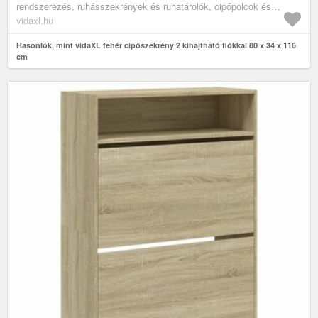
rendszerezés, ruhásszekrények és ruhatárolók, cipőpolcok és
-állványok
vidaxl.hu
Hasonlók, mint vidaXL fehér cipőszekrény 2 kihajtható fiókkal 80 x 34 x 116
cm