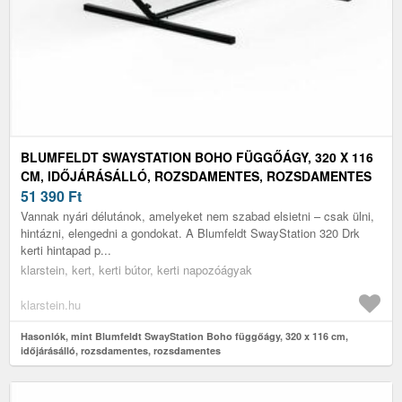
BLUMFELDT SWAYSTATION BOHO FÜGGŐÁGY, 320 X 116
CM, IDŐJÁRÁSÁLLÓ, ROZSDAMENTES, ROZSDAMENTES
51 390
Ft
Vannak nyári délutánok, amelyeket nem szabad elsietni – csak ülni,
hintázni, elengedni a gondokat. A Blumfeldt SwayStation 320 Drk
kerti hintapad p...
klarstein, kert, kerti bútor, kerti napozóágyak
klarstein.hu
Hasonlók, mint Blumfeldt SwayStation Boho függőágy, 320 x 116 cm,
időjárásálló, rozsdamentes, rozsdamentes