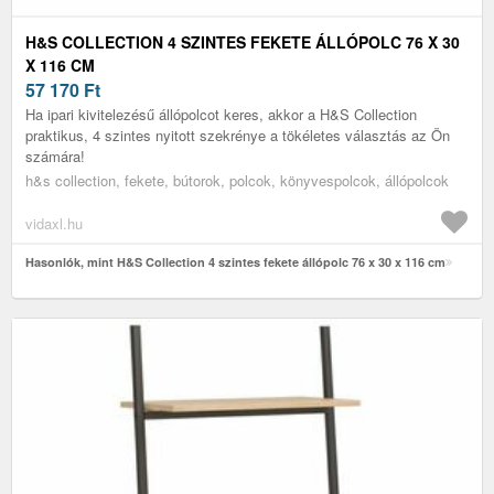
H&S COLLECTION 4 SZINTES FEKETE ÁLLÓPOLC 76 X 30
X 116 CM
57 170
Ft
Ha ipari kivitelezésű állópolcot keres, akkor a H&S Collection
praktikus, 4 szintes nyitott szekrénye a tökéletes választás az Ön
számára!
h&s collection, fekete, bútorok, polcok, könyvespolcok, állópolcok
vidaxl.hu
Hasonlók, mint H&S Collection 4 szintes fekete állópolc 76 x 30 x 116 cm