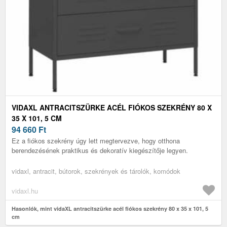
VIDAXL ANTRACITSZÜRKE ACÉL FIÓKOS SZEKRÉNY 80 X
35 X 101, 5 CM
94 660
Ft
Ez a fiókos szekrény úgy lett megtervezve, hogy otthona
berendezésének praktikus és dekoratív kiegészítője legyen.
vidaxl, antracit, bútorok, szekrények és tárolók, komódok
vidaxl.hu
Hasonlók, mint vidaXL antracitszürke acél fiókos szekrény 80 x 35 x 101, 5
cm