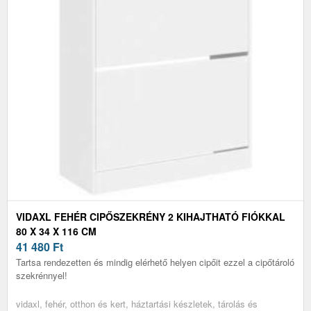
VIDAXL FEHÉR CIPŐSZEKRÉNY 2 KIHAJTHATÓ FIÓKKAL
80 X 34 X 116 CM
41 480
Ft
Tartsa rendezetten és mindig elérhető helyen cipőit ezzel a cipőtároló
szekrénnyel!
vidaxl, fehér, otthon és kert, háztartási készletek, tárolás és