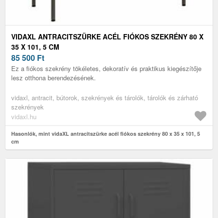
VIDAXL ANTRACITSZÜRKE ACÉL FIÓKOS SZEKRÉNY 80 X
35 X 101, 5 CM
85 500
Ft
Ez a fiókos szekrény tökéletes, dekoratív és praktikus kiegészítője
lesz otthona berendezésének.
vidaxl, antracit, bútorok, szekrények és tárolók, tárolók és zárható
szekrények
vidaxl.hu
Hasonlók, mint vidaXL antracitszürke acél fiókos szekrény 80 x 35 x 101, 5
cm