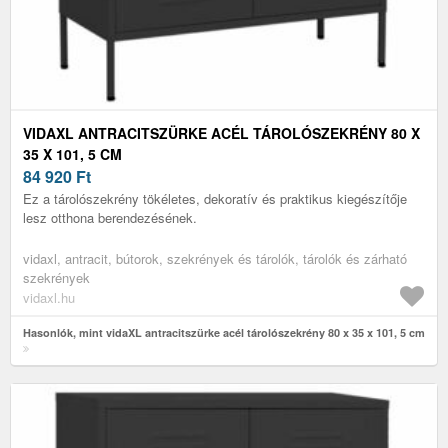
VIDAXL ANTRACITSZÜRKE ACÉL TÁROLÓSZEKRÉNY 80 X
35 X 101, 5 CM
84 920
Ft
Ez a tárolószekrény tökéletes, dekoratív és praktikus kiegészítője
lesz otthona berendezésének.
vidaxl, antracit, bútorok, szekrények és tárolók, tárolók és zárható
szekrények
vidaxl.hu
Hasonlók, mint vidaXL antracitszürke acél tárolószekrény 80 x 35 x 101, 5 cm