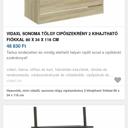
VIDAXL SONOMA TÖLGY CIPŐSZEKRÉNY 2 KIHAJTHATÓ
FIÓKKAL 80 X 34 X 116 CM
48 830
Ft
Tartsa rendezetten és mindig elérhető helyen cipőit ezzel a cipőtároló
szekrénnyel!
vidaxl, barna, otthon és kert, háztartási készletek, tárolás és
rendszerezés, ruhásszekrények és ruhatárolók, cipőpolcok és
-állványok
vidaxl.hu
Hasonlók, mint vidaXL sonoma tölgy cipőszekrény 2 kihajtható fiókkal 80 x
34 x 116 cm