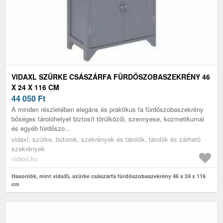
VIDAXL SZÜRKE CSÁSZÁRFA FÜRDŐSZOBASZEKRÉNY 46
X 24 X 116 CM
44 050
Ft
A minden részletében elegáns és praktikus fa fürdőszobaszekrény
bőséges tárolóhelyet biztosít törülközői, szennyese, kozmetikumai
és egyéb fürdőszo...
vidaxl, szürke, bútorok, szekrények és tárolók, tárolók és zárható
szekrények
vidaxl.hu
Hasonlók, mint vidaXL szürke császárfa fürdőszobaszekrény 46 x 24 x 116
cm