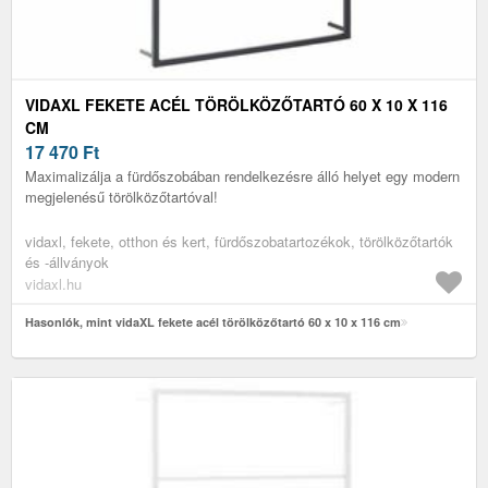
VIDAXL FEKETE ACÉL TÖRÖLKÖZŐTARTÓ 60 X 10 X 116
CM
17 470
Ft
Maximalizálja a fürdőszobában rendelkezésre álló helyet egy modern
megjelenésű törölközőtartóval!
vidaxl, fekete, otthon és kert, fürdőszobatartozékok, törölközőtartók
és -állványok
vidaxl.hu
Hasonlók, mint vidaXL fekete acél törölközőtartó 60 x 10 x 116 cm