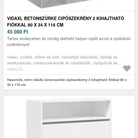
VIDAXL BETONSZÜRKE CIPŐSZEKRÉNY 2 KIHAJTHATÓ
FIÓKKAL 80 X 34 X 116 CM
45 080
Ft
Tartsa rendezetten és mindig elérhető helyen cipőit ezzel a cipőtároló
szekrénnyel!
vidaxl, szürke, otthon és kert, háztartási készletek, tárolás és
rendszerezés, ruhásszekrények és ruhatárolók, cipőpolcok és
-állványok
vidaxl.hu
Hasonlók, mint vidaXL betonszürke cipőszekrény 2 kihajtható fiókkal 80 x
34 x 116 cm