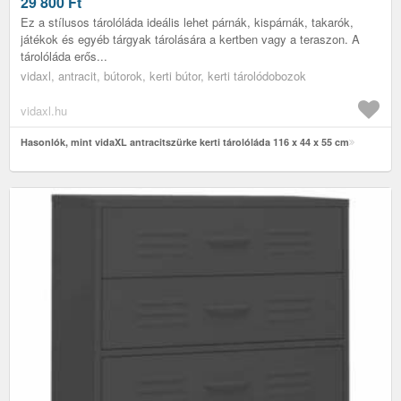
29 800
Ft
Ez a stílusos tárolóláda ideális lehet párnák, kispárnák, takarók,
játékok és egyéb tárgyak tárolására a kertben vagy a teraszon. A
tárolóláda erős...
vidaxl, antracit, bútorok, kerti bútor, kerti tárolódobozok
vidaxl.hu
Hasonlók, mint vidaXL antracitszürke kerti tárolóláda 116 x 44 x 55 cm