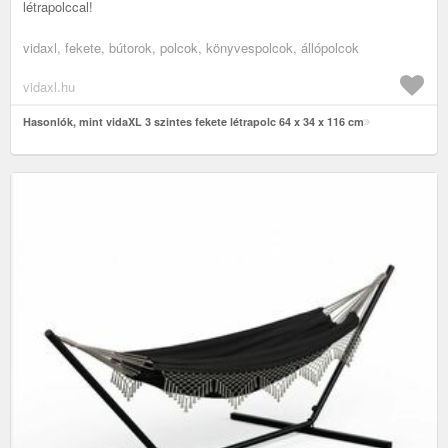
létrapolccal!
vidaxl, fekete, bútorok, polcok, könyvespolcok, állópolcok
vidaxl.hu
Hasonlók, mint vidaXL 3 szintes fekete létrapolc 64 x 34 x 116 cm