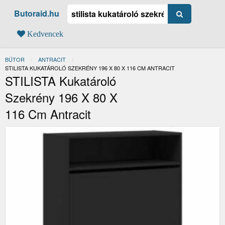
Butoraid.hu
Kedvencek
BÚTOR
ANTRACIT
JELENLEGI:
STILISTA KUKATÁROLÓ SZEKRÉNY 196 X 80 X 116 CM ANTRACIT
STILISTA Kukatároló
Szekrény 196 X 80 X
116 Cm Antracit