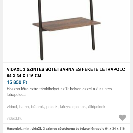
VIDAXL 3 SZINTES SÖTÉTBARNA ÉS FEKETE LÉTRAPOLC
64 X 34 X 116 CM
15 850
Ft
Hozzon létre extra tárolóhelyet szűk helyen ezzel a 3 szintes
létrapolccal!
vidaxl, barna, bútorok, polcok, könyvespolcok, állópolcok
vidaxl.hu
Hasonlók, mint vidaXL 3 szintes sötétbarna és fekete létrapolc 64 x 34 x 116