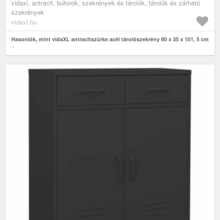
vidaxl, antracit, bútorok, szekrények és tárolók, tárolók és zárható
szekrények
vidaxl.hu
Hasonlók, mint vidaXL antracitszürke acél tárolószekrény 80 x 35 x 101, 5 cm