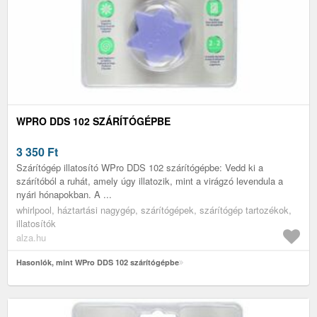
WPRO DDS 102 SZÁRÍTÓGÉPBE
3 350
Ft
Szárítógép illatosító WPro DDS 102 szárítógépbe: Vedd ki a
szárítóból a ruhát, amely úgy illatozik, mint a virágzó levendula a
nyári hónapokban. A ...
whirlpool, háztartási nagygép, szárítógépek, szárítógép tartozékok,
illatosítók
alza.hu
Hasonlók, mint WPro DDS 102 szárítógépbe