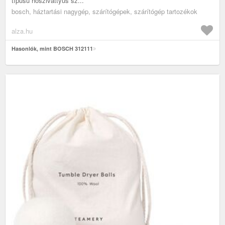
típusú hőszivattyús sz...
bosch, háztartási nagygép, szárítógépek, szárítógép tartozékok
alza.hu
Hasonlók, mint BOSCH 312111