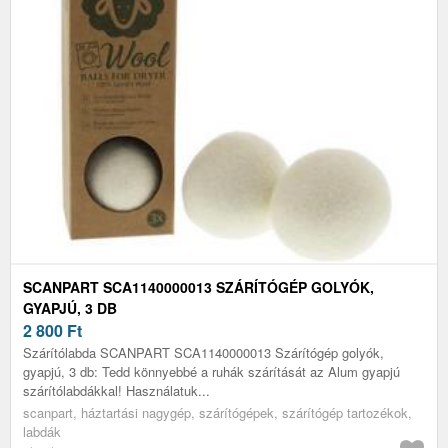
SCANPART SCA1140000013 SZÁRÍTÓGÉP GOLYÓK,
GYAPJÚ, 3 DB
2 800
Ft
Szárítólabda SCANPART SCA1140000013 Szárítógép golyók,
gyapjú, 3 db: Tedd könnyebbé a ruhák szárítását az Alum gyapjú
szárítólabdákkal! Használatuk...
scanpart, háztartási nagygép, szárítógépek, szárítógép tartozékok,
labdák