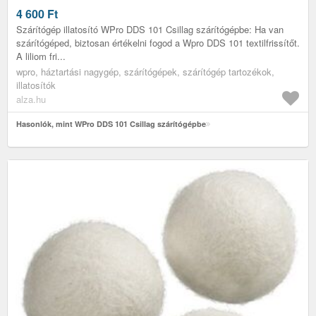
4 600
Ft
Szárítógép illatosító WPro DDS 101 Csillag szárítógépbe: Ha van
szárítógéped, biztosan értékelni fogod a Wpro DDS 101 textilfrissítőt.
A liliom fri...
wpro, háztartási nagygép, szárítógépek, szárítógép tartozékok,
illatosítók
alza.hu
Hasonlók, mint WPro DDS 101 Csillag szárítógépbe