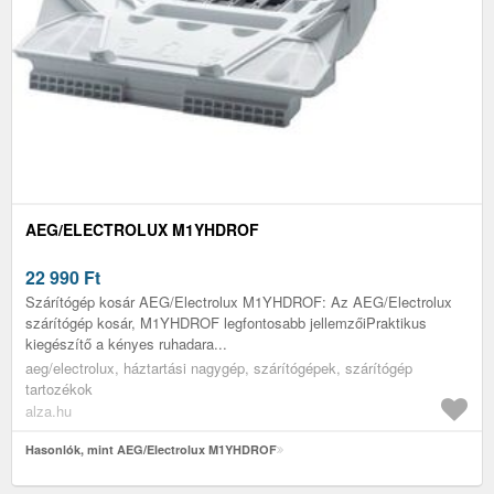
AEG/ELECTROLUX M1YHDROF
22 990
Ft
Szárítógép kosár AEG/Electrolux M1YHDROF: Az AEG/Electrolux
szárítógép kosár, M1YHDROF legfontosabb jellemzőiPraktikus
kiegészítő a kényes ruhadara...
aeg/electrolux, háztartási nagygép, szárítógépek, szárítógép
tartozékok
alza.hu
Hasonlók, mint AEG/Electrolux M1YHDROF