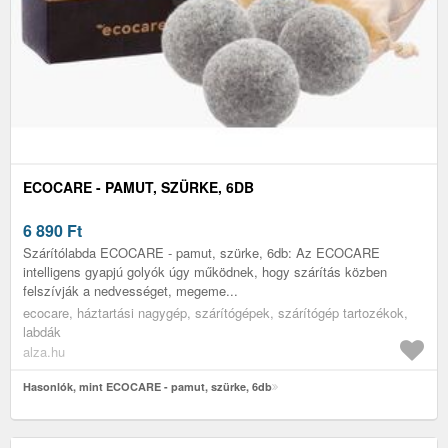
ECOCARE - PAMUT, SZÜRKE, 6DB
6 890
Ft
Szárítólabda ECOCARE - pamut, szürke, 6db: Az ECOCARE
intelligens gyapjú golyók úgy működnek, hogy szárítás közben
felszívják a nedvességet, megeme...
ecocare, háztartási nagygép, szárítógépek, szárítógép tartozékok,
labdák
alza.hu
Hasonlók, mint ECOCARE - pamut, szürke, 6db