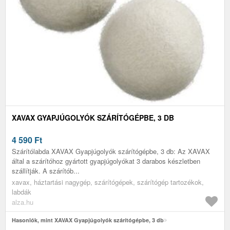
XAVAX GYAPJÚGOLYÓK SZÁRÍTÓGÉPBE, 3 DB
4 590
Ft
Szárítólabda XAVAX Gyapjúgolyók szárítógépbe, 3 db: Az XAVAX
által a szárítóhoz gyártott gyapjúgolyókat 3 darabos készletben
szállítják. A szárítób...
xavax, háztartási nagygép, szárítógépek, szárítógép tartozékok,
labdák
alza.hu
Hasonlók, mint XAVAX Gyapjúgolyók szárítógépbe, 3 db