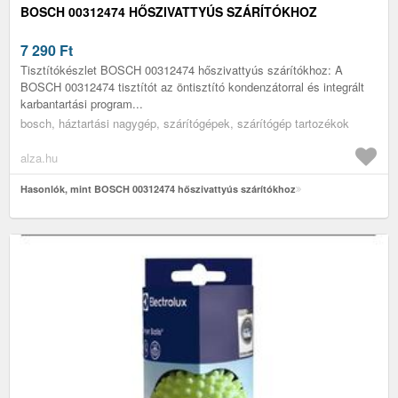
BOSCH 00312474 HŐSZIVATTYÚS SZÁRÍTÓKHOZ
7 290
Ft
Tisztítókészlet BOSCH 00312474 hőszivattyús szárítókhoz: A
BOSCH 00312474 tisztítót az öntisztító kondenzátorral és integrált
karbantartási program...
bosch, háztartási nagygép, szárítógépek, szárítógép tartozékok
alza.hu
Hasonlók, mint BOSCH 00312474 hőszivattyús szárítókhoz