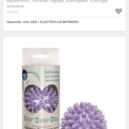
aeg/electrolux, háztartási nagygép, szárítógépek, szárítógép
tartozékok
alza.hu
Hasonlók, mint AEG / ELECTROLUX M4YM3002