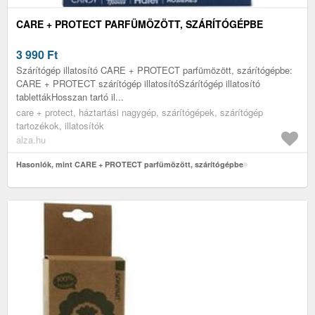
CARE + PROTECT PARFÜMÖZÖTT, SZÁRÍTÓGÉPBE
3 990
Ft
Szárítógép illatosító CARE + PROTECT parfümözött, szárítógépbe:
CARE + PROTECT szárítógép illatosítóSzárítógép illatosító
tablettákHosszan tartó il...
care + protect, háztartási nagygép, szárítógépek, szárítógép
tartozékok, illatosítók
alza.hu
Hasonlók, mint CARE + PROTECT parfümözött, szárítógépbe