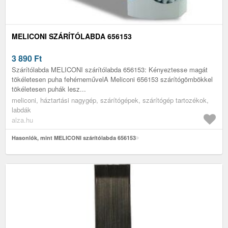
MELICONI SZÁRÍTÓLABDA 656153
3 890
Ft
Szárítólabda MELICONI szárítólabda 656153: Kényeztesse magát
tökéletesen puha fehérneművelA Meliconi 656153 szárítógömbökkel
tökéletesen puhák lesz...
meliconi, háztartási nagygép, szárítógépek, szárítógép tartozékok,
labdák
alza.hu
Hasonlók, mint MELICONI szárítólabda 656153