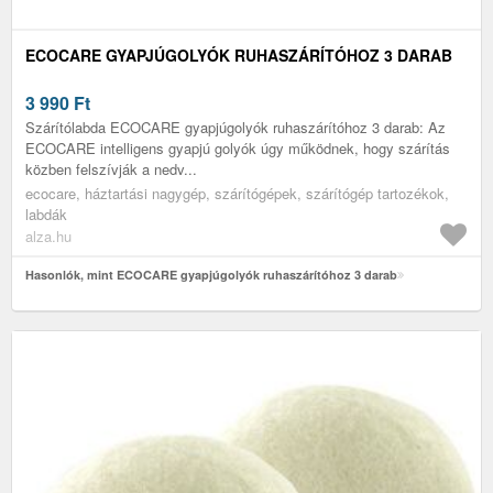
ECOCARE GYAPJÚGOLYÓK RUHASZÁRÍTÓHOZ 3 DARAB
3 990
Ft
Szárítólabda ECOCARE gyapjúgolyók ruhaszárítóhoz 3 darab: Az
ECOCARE intelligens gyapjú golyók úgy működnek, hogy szárítás
közben felszívják a nedv...
ecocare, háztartási nagygép, szárítógépek, szárítógép tartozékok,
labdák
alza.hu
Hasonlók, mint ECOCARE gyapjúgolyók ruhaszárítóhoz 3 darab