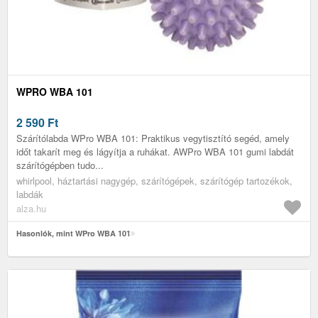
WPRO WBA 101
2 590
Ft
Szárítólabda WPro WBA 101: Praktikus vegytisztító segéd, amely
időt takarít meg és lágyítja a ruhákat. AWPro WBA 101 gumi labdát
szárítógépben tudo...
whirlpool, háztartási nagygép, szárítógépek, szárítógép tartozékok,
labdák
alza.hu
Hasonlók, mint WPro WBA 101