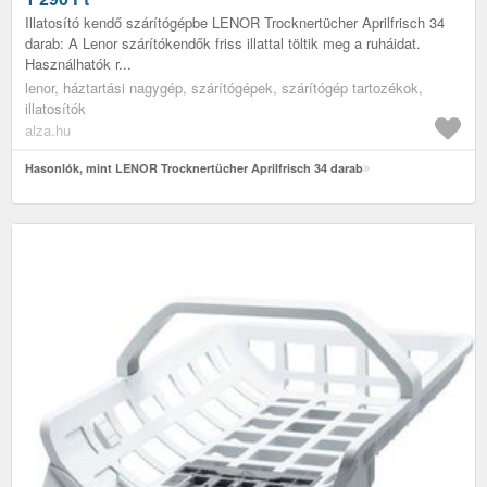
Illatosító kendő szárítógépbe LENOR Trocknertücher Aprilfrisch 34
darab: A Lenor szárítókendők friss illattal töltik meg a ruháidat.
Használhatók r...
lenor, háztartási nagygép, szárítógépek, szárítógép tartozékok,
illatosítók
alza.hu
Hasonlók, mint LENOR Trocknertücher Aprilfrisch 34 darab