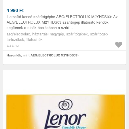
4 990
Ft
Illatosító kendő szárítógépbe AEG/ELECTROLUX M2YHDS03: Az
AEG/ELECTROLUX M2YHDS03 szárítógép illatosító kendők
segítenek a ruhák ápolásában a szárí...
aeg/electrolux, háztartási nagygép, szárítógépek, szárítógép
tartozékok, illatosítók
alza.hu
Hasonlók, mint AEG/ELECTROLUX M2YHDS03