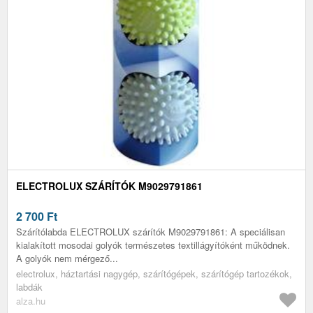
ELECTROLUX SZÁRÍTÓK M9029791861
2 700
Ft
Szárítólabda ELECTROLUX szárítók M9029791861: A speciálisan
kialakított mosodai golyók természetes textillágyítóként működnek.
A golyók nem mérgező...
electrolux, háztartási nagygép, szárítógépek, szárítógép tartozékok,
labdák
alza.hu