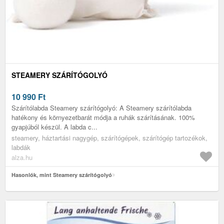
STEAMERY SZÁRÍTÓGOLYÓ
10 990
Ft
Szárítólabda Steamery szárítógolyó: A Steamery szárítólabda
hatékony és környezetbarát módja a ruhák szárításának. 100%
gyapjúból készül. A labda c...
steamery, háztartási nagygép, szárítógépek, szárítógép tartozékok,
labdák
alza.hu
Hasonlók, mint Steamery szárítógolyó