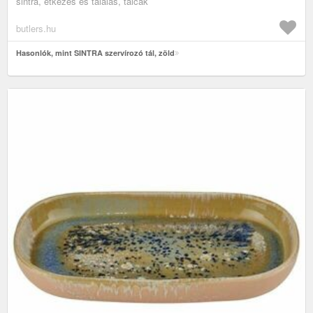
sintra, étkezés és tálalás, tálcák
butlers.hu
Hasonlók, mint SINTRA szervírozó tál, zöld