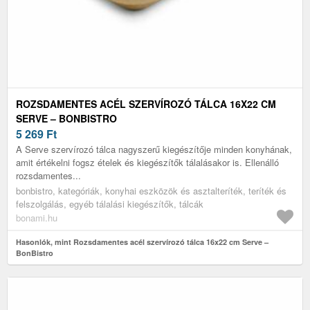
ROZSDAMENTES ACÉL SZERVÍROZÓ TÁLCA 16X22 CM
SERVE – BONBISTRO
5 269
Ft
A Serve szervírozó tálca nagyszerű kiegészítője minden konyhának,
amit értékelni fogsz ételek és kiegészítők tálalásakor is. Ellenálló
rozsdamentes...
bonbistro, kategóriák, konyhai eszközök és asztalteríték, teríték és
felszolgálás, egyéb tálalási kiegészítők, tálcák
bonami.hu
Hasonlók, mint Rozsdamentes acél szervírozó tálca 16x22 cm Serve –
BonBistro