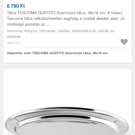
6 790
Ft
Tálca TESCOMA GUSTITO Szervírozó tálca, 38x16 cm: A klassz
Tescoma tálca nélkülözhetetlen segítség a családi ebédek alatt. Jó
minőségű porcelán az ...
tescoma, konyha, háztartás, tálalás, tálalóedények, tálcák és
alátétek
alza.hu
Hasonlók, mint TESCOMA GUSTITO Szervírozó tálca, 38x16 cm