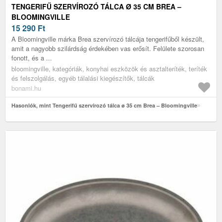
TENGERIFŰ SZERVÍROZÓ TÁLCA Ø 35 CM BREA –
BLOOMINGVILLE
15 290
Ft
A Bloomingville márka Brea szervírozó tálcája tengerifűből készült,
amit a nagyobb szilárdság érdekében vas erősít. Felülete szorosan
fonott, és a ...
bloomingville, kategóriák, konyhai eszközök és asztalteríték, teríték
és felszolgálás, egyéb tálalási kiegészítők, tálcák
bonami.hu
Hasonlók, mint Tengerifű szervírozó tálca ø 35 cm Brea – Bloomingville