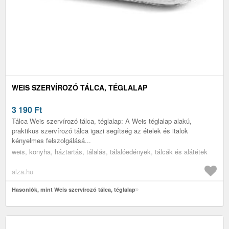
WEIS SZERVÍROZÓ TÁLCA, TÉGLALAP
3 190
Ft
Tálca Weis szervírozó tálca, téglalap: A Weis téglalap alakú,
praktikus szervírozó tálca igazi segítség az ételek és italok
kényelmes felszolgálásá...
weis, konyha, háztartás, tálalás, tálalóedények, tálcák és alátétek
alza.hu
Hasonlók, mint Weis szervírozó tálca, téglalap