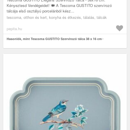
Kényeztesd Vendégeidet! 🍽️ A Tescoma GUSTITO szervírozó
tálcája első osztályú porcelánból kész...
tescoma, otthon és kert, konyha és étkezés, tálalás, tálcák
pepita.hu
Hasonlók, mint Tescoma GUSTITO Szervírozó tálca 38 x 16 cm