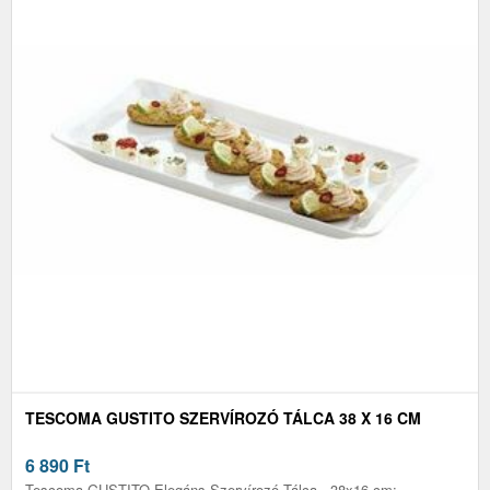
TESCOMA GUSTITO SZERVÍROZÓ TÁLCA 38 X 16 CM
6 890
Ft
Tescoma GUSTITO Elegáns Szervírozó Tálca - 38x16 cm: