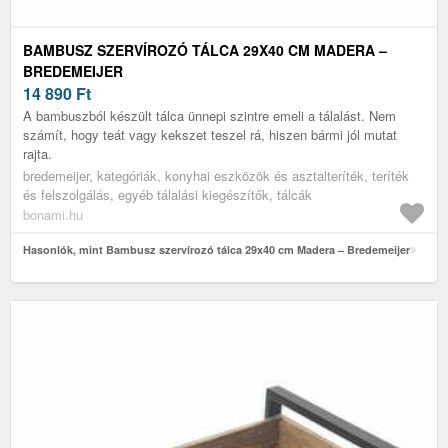
BAMBUSZ SZERVÍROZÓ TÁLCA 29X40 CM MADERA –
BREDEMEIJER
14 890
Ft
A bambuszból készült tálca ünnepi szintre emeli a tálalást. Nem
számít, hogy teát vagy kekszet teszel rá, hiszen bármi jól mutat
rajta.
bredemeijer, kategóriák, konyhai eszközök és asztalteríték, teríték
és felszolgálás, egyéb tálalási kiegészítők, tálcák
bonami.hu
Hasonlók, mint Bambusz szervírozó tálca 29x40 cm Madera – Bredemeijer