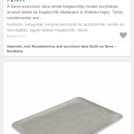
A Serve szervírozó tálca remek kiegészítője minden konyhának,
amelyet ételek és kiegészítők tálalásakor is értékelni fogsz. Tartós
rozsdamentes acé...
bonbistro, kategóriák, konyhai eszközök és asztalteríték, teríték és
felszolgálás, egyéb tálalási kiegészítők, tálcák
bonami.hu
Hasonlók, mint Rozsdamentes acél szervírozó tálca 20x30 cm Serve –
BonBistro