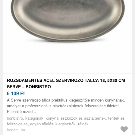
ROZSDAMENTES ACÉL SZERVÍROZÓ TÁLCA 18, 5X30 CM
SERVE – BONBISTRO
6 109
Ft
A Serve szervírozó tálca praktikus kiegészítője minden konyhának,
amelyet a professzionális bisztrószakácsok felszerelése ihletett.
Ellenálló rozsd...
bonbistro, kategóriák, konyhai eszközök és asztalteríték, teríték és
felszolgálás, egyéb tálalási kiegészítők, tálcák
bonami.hu