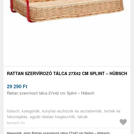
RATTAN SZERVÍROZÓ TÁLCA 27X42 CM SPLINT – HÜBSCH
29 290
Ft
Rattan szervírozó tálca 27x42 cm Splint – Hübsch
hübsch, kategóriák, konyhai eszközök és asztalteríték, teríték és
felszolgálás, egyéb tálalási kiegészítők, tálcák
bonami.hu
Hasonlók, mint Rattan szervírozó tálca 27x42 cm Splint – Hübsch