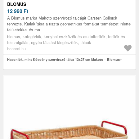
BLOMUS
12 990
Ft
A Blomus márka Makoto szervírozó tálcáját Carsten Gollnick
tervezte. Kialakítása a tiszta geometrikus formákat természet ihlette
felületekkel és ma...
blomus, kategóriák, konyhai eszközök és asztalteríték, teríték és
felszolgálás, egyéb tálalási kiegészítők, tálcák
bonami.hu
Hasonlók, mint Kőedény szervírozó tálca 13x27 cm Makoto – Blomus