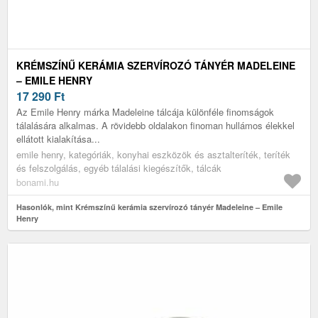
KRÉMSZÍNŰ KERÁMIA SZERVÍROZÓ TÁNYÉR MADELEINE
– EMILE HENRY
17 290
Ft
Az Emile Henry márka Madeleine tálcája különféle finomságok
tálalására alkalmas. A rövidebb oldalakon finoman hullámos élekkel
ellátott kialakítása...
emile henry, kategóriák, konyhai eszközök és asztalteríték, teríték
és felszolgálás, egyéb tálalási kiegészítők, tálcák
bonami.hu
Hasonlók, mint Krémszínű kerámia szervírozó tányér Madeleine – Emile
Henry