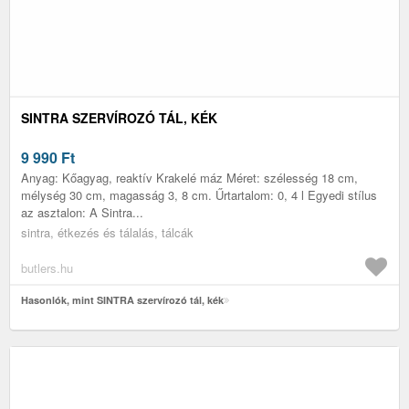
SINTRA SZERVÍROZÓ TÁL, KÉK
9 990
Ft
Anyag: Kőagyag, reaktív Krakelé máz Méret: szélesség 18 cm,
mélység 30 cm, magasság 3, 8 cm. Űrtartalom: 0, 4 l Egyedi stílus
az asztalon: A Sintra...
sintra, étkezés és tálalás, tálcák
butlers.hu
Hasonlók, mint SINTRA szervírozó tál, kék