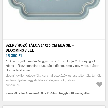
SZERVÍROZÓ TÁLCA 24X35 CM MEGGIE –
BLOOMINGVILLE
15 390
Ft
A Bloomingville márka Meggie szervírozó tálcája MDF anyagból
készült. Részletgazdag illusztráció díszíti, amely egy virágzó ágon
ülő madarat ábrázo...
bloomingville, kategóriák, konyhai eszközök és asztalteríték, teríték
és felszolgálás, egyéb tálalási kiegészítők, tálcák
bonami.hu
Hasonlók, mint Szervírozó tálca 24x35 cm Meggie – Bloomingville