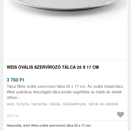
WEIS OVÁLIS SZERVÍROZÓ TÁLCA 25 X 17 CM
3 760
Ft
Tálca Weis ovális szervírozó tálca 25 x 17 cm: Az ovális kialakítású,
Weis praktikus felszolgáló tálca kiváló segítőtárs az italok és ételek
otthon...
weis, konyha, háztartás, tálalás, tálalóedények, tálcák és alátétek
alza.hu
Hasonlók, mint Weis ovális szervírozó tálca 25 x 17 cm