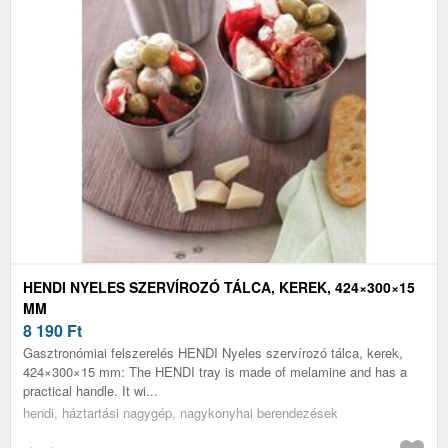
HENDI NYELES SZERVÍROZÓ TÁLCA, KEREK, 424×300×15
MM
8 190
Ft
Gasztronómiai felszerelés HENDI Nyeles szervírozó tálca, kerek,
424×300×15 mm: The HENDI tray is made of melamine and has a
practical handle. It wi...
hendi, háztartási nagygép, nagykonyhai berendezések