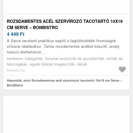
ROZSDAMENTES ACÉL SZERVÍROZÓ TACOTARTÓ 10X19
CM SERVE – BONBISTRO
4 449
Ft
A Serve tacotartó praktikus segítő a legkülönfélébb finomságok
stílusos tálalásához. Tartós rozsdamentes acélból készült, amely
hosszú élettartamot...
bonbistro, kategóriák, konyhai eszközök és asztalteríték, teríték és
felszolgálás, egyéb tálalási kiegészítők, tálcák
bonami.hu
Hasonlók, mint Rozsdamentes acél szervírozó tacotartó 10x19 cm Serve –
BonBistro