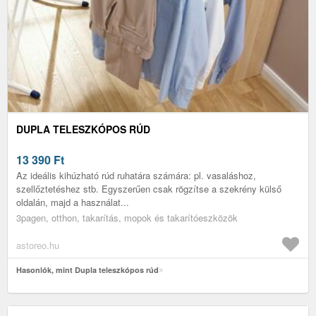
DUPLA TELESZKÓPOS RÚD
13 390
Ft
Az ideális kihúzható rúd ruhatára számára: pl. vasaláshoz,
szellőztetéshez stb. Egyszerűen csak rögzítse a szekrény külső
oldalán, majd a használat...
3pagen, otthon, takarítás, mopok és takarítóeszközök
astoreo.hu
Hasonlók, mint Dupla teleszkópos rúd