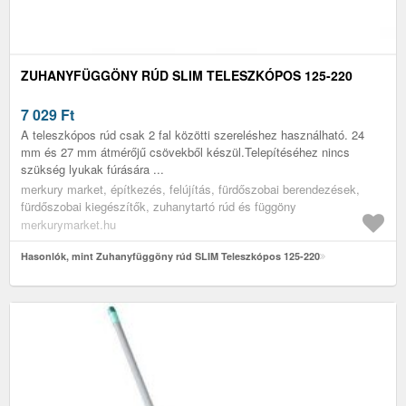
ZUHANYFÜGGÖNY RÚD SLIM TELESZKÓPOS 125-220
7 029
Ft
A teleszkópos rúd csak 2 fal közötti szereléshez használható. 24
mm és 27 mm átmérőjű csövekből készül.Telepítéséhez nincs
szükség lyukak fúrására ...
merkury market, építkezés, felújítás, fürdőszobai berendezések,
fürdőszobai kiegészítők, zuhanytartó rúd és függöny
merkurymarket.hu
Hasonlók, mint Zuhanyfüggöny rúd SLIM Teleszkópos 125-220