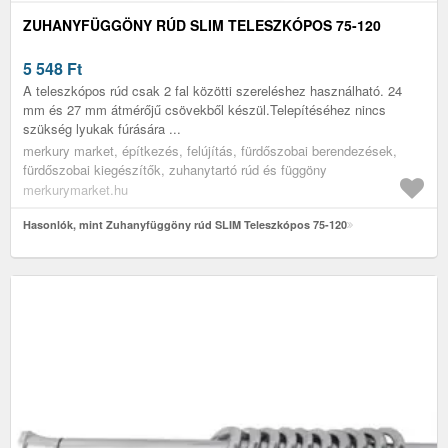
ZUHANYFÜGGÖNY RÚD SLIM TELESZKÓPOS 75-120
5 548
Ft
A teleszkópos rúd csak 2 fal közötti szereléshez használható. 24
mm és 27 mm átmérőjű csövekből készül.Telepítéséhez nincs
szükség lyukak fúrására ...
merkury market, építkezés, felújítás, fürdőszobai berendezések,
fürdőszobai kiegészítők, zuhanytartó rúd és függöny
merkurymarket.hu
Hasonlók, mint Zuhanyfüggöny rúd SLIM Teleszkópos 75-120