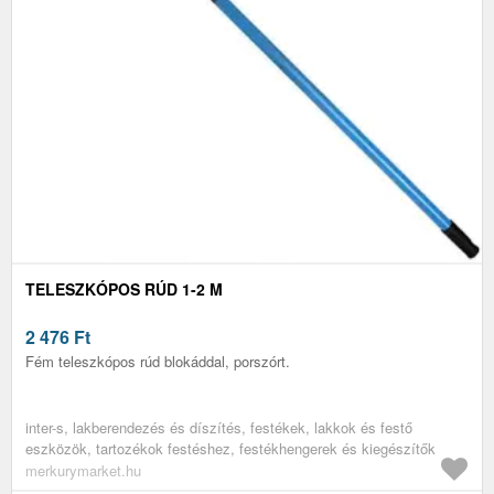
TELESZKÓPOS RÚD 1-2 M
2 476
Ft
Fém teleszkópos rúd blokáddal, porszórt.
inter-s, lakberendezés és díszítés, festékek, lakkok és festő
eszközök, tartozékok festéshez, festékhengerek és kiegészítők
merkurymarket.hu