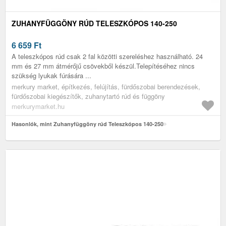
ZUHANYFÜGGÖNY RÚD TELESZKÓPOS 140-250
6 659
Ft
A teleszkópos rúd csak 2 fal közötti szereléshez használható. 24
mm és 27 mm átmérőjű csövekből készül.Telepítéséhez nincs
szükség lyukak fúrására ...
merkury market, építkezés, felújítás, fürdőszobai berendezések,
fürdőszobai kiegészítők, zuhanytartó rúd és függöny
merkurymarket.hu
Hasonlók, mint Zuhanyfüggöny rúd Teleszkópos 140-250