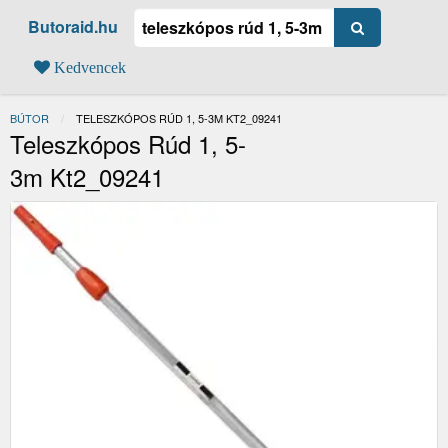
Butoraid.hu
Kedvencek
BÚTOR
JELENLEGI:
TELESZKÓPOS RÚD 1, 5-3M KT2_09241
Teleszkópos Rúd 1, 5-
3m Kt2_09241