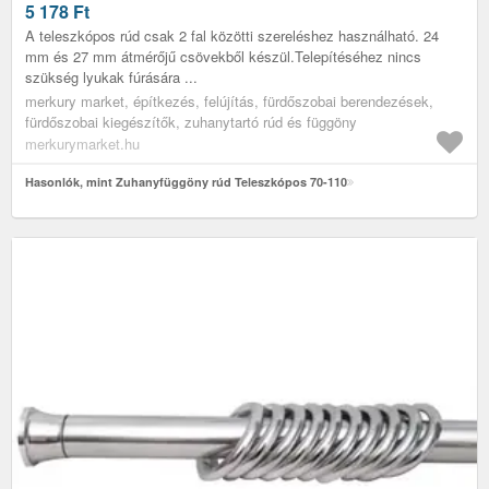
5 178
Ft
A teleszkópos rúd csak 2 fal közötti szereléshez használható. 24
mm és 27 mm átmérőjű csövekből készül.Telepítéséhez nincs
szükség lyukak fúrására ...
merkury market, építkezés, felújítás, fürdőszobai berendezések,
fürdőszobai kiegészítők, zuhanytartó rúd és függöny
merkurymarket.hu
Hasonlók, mint Zuhanyfüggöny rúd Teleszkópos 70-110