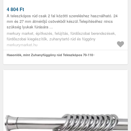
4 804
Ft
A teleszkópos rúd csak 2 fal közötti szereléshez használható. 24
mm és 27 mm átmérőjű csövekből készül.Telepítéséhez nincs
szükség lyukak fúrására ...
merkury market, építkezés, felújítás, fürdőszobai berendezések,
fürdőszobai kiegészítők, zuhanytartó rúd és függöny
merkurymarket.hu
Hasonlók, mint Zuhanyfüggöny rúd Teleszkópos 70-110