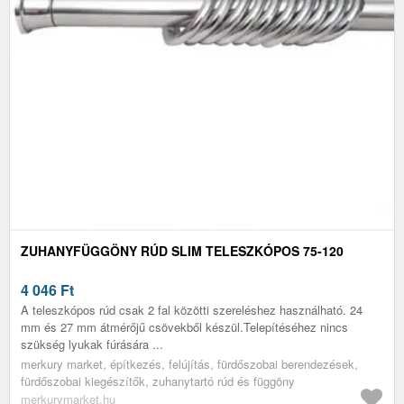
ZUHANYFÜGGÖNY RÚD SLIM TELESZKÓPOS 75-120
4 046
Ft
A teleszkópos rúd csak 2 fal közötti szereléshez használható. 24
mm és 27 mm átmérőjű csövekből készül.Telepítéséhez nincs
szükség lyukak fúrására ...
merkury market, építkezés, felújítás, fürdőszobai berendezések,
fürdőszobai kiegészítők, zuhanytartó rúd és függöny
merkurymarket.hu