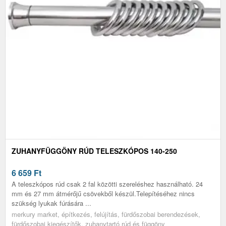
ZUHANYFÜGGÖNY RÚD TELESZKÓPOS 140-250
6 659
Ft
A teleszkópos rúd csak 2 fal közötti szereléshez használható. 24
mm és 27 mm átmérőjű csövekből készül.Telepítéséhez nincs
szükség lyukak fúrására ...
merkury market, építkezés, felújítás, fürdőszobai berendezések,
fürdőszobai kiegészítők, zuhanytartó rúd és függöny