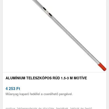
ALUMÍNIUM TELESZKÓPOS RÚD 1.5-3 M MOTÍVE
4 253
Ft
Műanyag kaparó fedéllel a cserélhető pengével.
motive, lakberendezés és díszítés, festékek, lakkok és festő