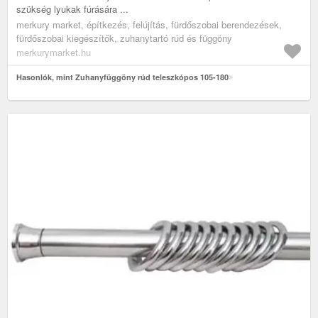
szükség lyukak fúrására ...
merkury market, építkezés, felújítás, fürdőszobai berendezések,
fürdőszobai kiegészítők, zuhanytartó rúd és függöny
merkurymarket.hu
Hasonlók, mint Zuhanyfüggöny rúd teleszkópos 105-180