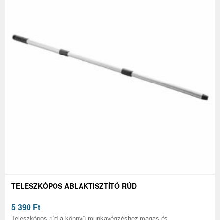
TELESZKÓPOS ABLAKTISZTÍTÓ RÚD
5 390
Ft
Teleszkópos rúd a könnyű munkavégzéshez magas és