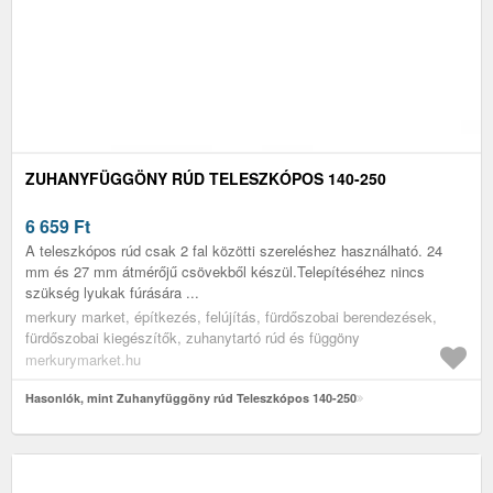
ZUHANYFÜGGÖNY RÚD TELESZKÓPOS 140-250
6 659
Ft
A teleszkópos rúd csak 2 fal közötti szereléshez használható. 24
mm és 27 mm átmérőjű csövekből készül.Telepítéséhez nincs
szükség lyukak fúrására ...
merkury market, építkezés, felújítás, fürdőszobai berendezések,
fürdőszobai kiegészítők, zuhanytartó rúd és függöny
merkurymarket.hu
Hasonlók, mint Zuhanyfüggöny rúd Teleszkópos 140-250