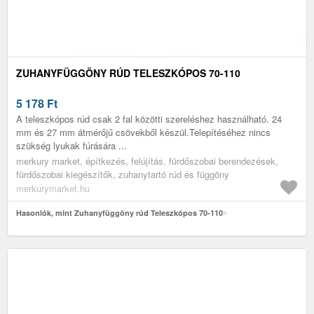
ZUHANYFÜGGÖNY RÚD TELESZKÓPOS 70-110
5 178
Ft
A teleszkópos rúd csak 2 fal közötti szereléshez használható. 24
mm és 27 mm átmérőjű csövekből készül.Telepítéséhez nincs
szükség lyukak fúrására ...
merkury market, építkezés, felújítás, fürdőszobai berendezések,
fürdőszobai kiegészítők, zuhanytartó rúd és függöny
merkurymarket.hu
Hasonlók, mint Zuhanyfüggöny rúd Teleszkópos 70-110