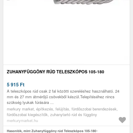
ZUHANYFÜGGÖNY RÚD TELESZKÓPOS 105-180
5 915
Ft
A teleszkópos rúd csak 2 fal közötti szereléshez használható. 24
mm és 27 mm átmérőjű csövekből készül.Telepítéséhez nincs
szükség lyukak fúrására ...
merkury market, építkezés, felújítás, fürdőszobai berendezések,
fürdőszobai kiegészítők, zuhanytartó rúd és függöny
merkurymarket.hu
Hasonlók, mint Zuhanyfüggöny rúd Teleszkópos 105-180