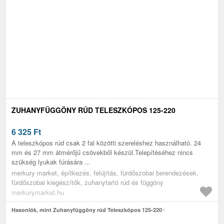
ZUHANYFÜGGÖNY RÚD TELESZKÓPOS 125-220
6 325
Ft
A teleszkópos rúd csak 2 fal közötti szereléshez használható. 24
mm és 27 mm átmérőjű csövekből készül.Telepítéséhez nincs
szükség lyukak fúrására ...
merkury market, építkezés, felújítás, fürdőszobai berendezések,
fürdőszobai kiegészítők, zuhanytartó rúd és függöny
merkurymarket.hu
Hasonlók, mint Zuhanyfüggöny rúd Teleszkópos 125-220