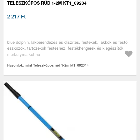
TELESZKÓPOS RÚD 1-2M KT1_09234
2 217
Ft
-
blue dolphin, lakberendezés és díszítés, festékek, lakkok és festő
eszközök, tartozékok festéshez, festékhengerek és kiegészítők
merkurymarket.hu
Hasonlók, mint Teleszkópos rúd 1-2m kt1_09234