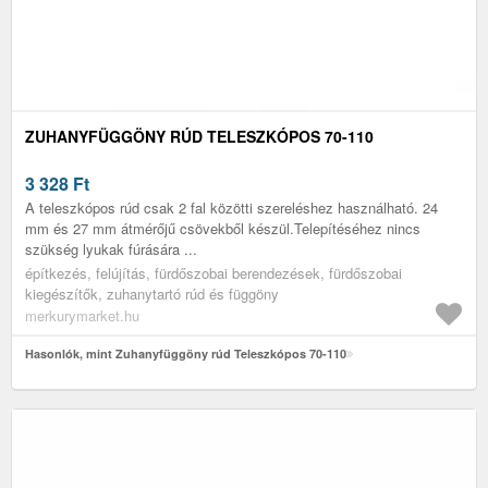
ZUHANYFÜGGÖNY RÚD TELESZKÓPOS 70-110
3 328
Ft
A teleszkópos rúd csak 2 fal közötti szereléshez használható. 24
mm és 27 mm átmérőjű csövekből készül.Telepítéséhez nincs
szükség lyukak fúrására ...
építkezés, felújítás, fürdőszobai berendezések, fürdőszobai
kiegészítők, zuhanytartó rúd és függöny
merkurymarket.hu
Hasonlók, mint Zuhanyfüggöny rúd Teleszkópos 70-110