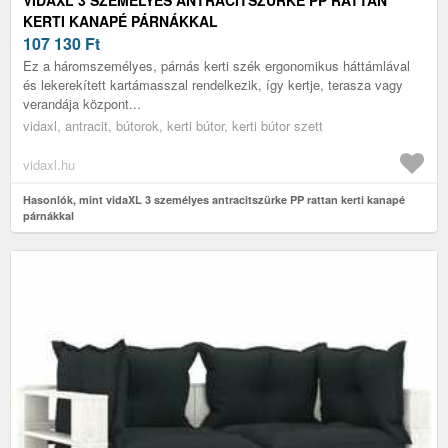
KERTI KANAPÉ PÁRNÁKKAL
107 130
Ft
Ez a háromszemélyes, párnás kerti szék ergonomikus háttámlával
és lekerekített kartámasszal rendelkezik, így kertje, terasza vagy
verandája központ...
vidaxl, antracit, bútorok, kerti bútor, kerti bútor szett
vidaxl.hu
Hasonlók, mint vidaXL 3 személyes antracitszürke PP rattan kerti kanapé
párnákkal