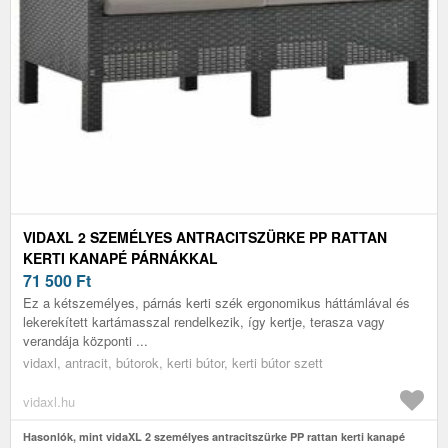
VIDAXL 2 SZEMÉLYES ANTRACITSZÜRKE PP RATTAN
KERTI KANAPÉ PÁRNÁKKAL
71 500
Ft
Ez a kétszemélyes, párnás kerti szék ergonomikus háttámlával és
lekerekített kartámasszal rendelkezik, így kertje, terasza vagy
verandája központi ...
vidaxl, antracit, bútorok, kerti bútor, kerti bútor szett
vidaxl.hu
Hasonlók, mint vidaXL 2 személyes antracitszürke PP rattan kerti kanapé