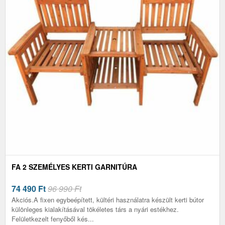
FA 2 SZEMÉLYES KERTI GARNITÚRA
74 490
Ft
96 990 Ft
Akciós.A fixen egybeépített, kültéri használatra készült kerti bútor
különleges kialakításával tökéletes társ a nyári estékhez.
Felületkezelt fenyőből kés...