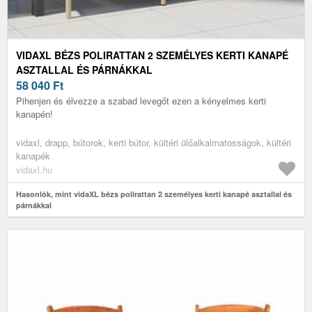
VIDAXL BÉZS POLIRATTAN 2 SZEMÉLYES KERTI KANAPÉ
ASZTALLAL ÉS PÁRNÁKKAL
58 040
Ft
Pihenjen és élvezze a szabad levegőt ezen a kényelmes kerti
kanapén!
vidaxl, drapp, bútorok, kerti bútor, kültéri ülőalkalmatosságok, kültéri
kanapék
vidaxl.hu
Hasonlók, mint vidaXL bézs polirattan 2 személyes kerti kanapé asztallal és
párnákkal