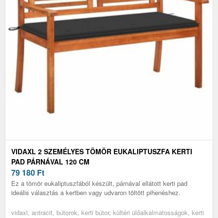
VIDAXL 2 SZEMÉLYES TÖMÖR EUKALIPTUSZFA KERTI
PAD PÁRNÁVAL 120 CM
79 180
Ft
Ez a tömör eukaliptuszfából készült, párnával ellátott kerti pad
ideális választás a kertben vagy udvaron töltött pihenéshez.
vidaxl, antracit, bútorok, kerti bútor, kültéri ülőalkalmatosságok, kerti