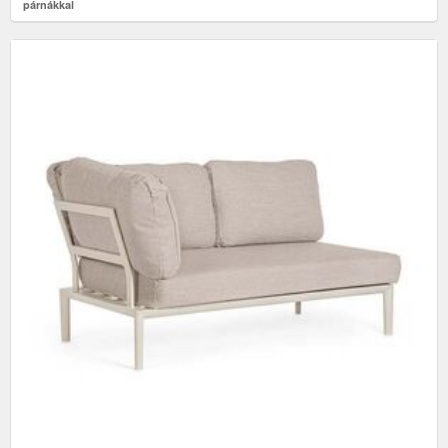
párnákkal