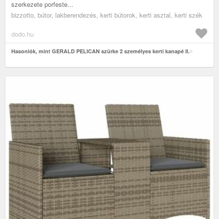
szerkezete porfeste...
bizzotto, bútor, lakberendezés, kerti bútorok, kerti asztal, kerti szék
dodo.hu
Hasonlók, mint GERALD PELICAN szürke 2 személyes kerti kanapé II.