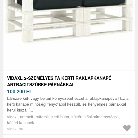
VIDAXL 2-SZEMÉLYES FA KERTI RAKLAPKANAPÉ
ANTRACITSZÜRKE PÁRNÁKKAL
100 200
Ft
Élvezze kül- vagy beltéri környezetét ezzel a raklapkanapéval! Ez a
kerti kanapé minőségi fenyőfából készült, és kényelmes párnákkal
kerül kiszállí...
vidaxl, antracit, bútorok, kerti bútor, kültéri ülőalkalmatosságok,
kültéri kanapék
vidaxl.hu