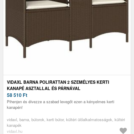
VIDAXL BARNA POLIRATTAN 2 SZEMÉLYES KERTI
KANAPÉ ASZTALLAL ÉS PÁRNÁVAL
58 510
Ft
Pihenjen és élvezze a szabad levegőt ezen a kényelmes kerti
kanapén!
vidaxl, barna, bútorok, kerti bútor, kültéri ülőalkalmatosságok, kültéri
kanapék
vidaxl.hu