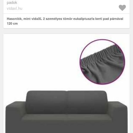
padok
vidaxl.hu
Hasonlók, mint vidaXL 2 személyes tömör eukaliptuszfa kerti pad párnával
120 cm