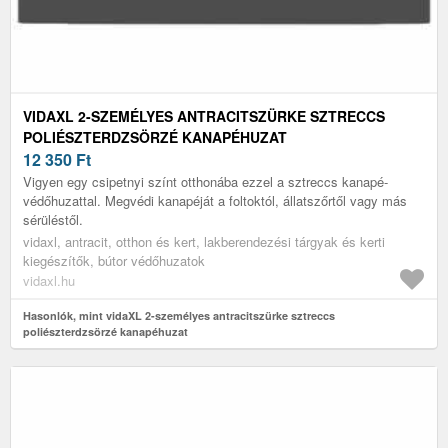
VIDAXL 2-SZEMÉLYES ANTRACITSZÜRKE SZTRECCS
POLIÉSZTERDZSÖRZÉ KANAPÉHUZAT
12 350
Ft
Vigyen egy csipetnyi színt otthonába ezzel a sztreccs kanapé-
védőhuzattal. Megvédi kanapéját a foltoktól, állatszőrtől vagy más
sérüléstől.
vidaxl, antracit, otthon és kert, lakberendezési tárgyak és kerti
kiegészítők, bútor védőhuzatok
vidaxl.hu
Hasonlók, mint vidaXL 2-személyes antracitszürke sztreccs
poliészterdzsörzé kanapéhuzat