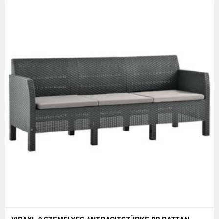
VIDAXL 3 SZEMÉLYES ANTRACITSZÜRKE PP RATTAN