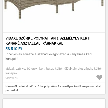
VIDAXL SZÜRKE POLYRATTAN 2 SZEMÉLYES KERTI
KANAPÉ ASZTALLAL, PÁRNÁKKAL
58 510
Ft
Pihenjen és élvezze a szabad levegőt ezen a kényelmes kerti
kanapén!
vidaxl, szürke, bútorok, kerti bútor, kültéri ülőalkalmatosságok, kültéri
kanapék
vidaxl.hu
Hasonlók, mint vidaXL szürke polyrattan 2 személyes kerti kanapé asztallal,
párnákkal