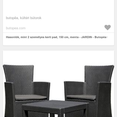
butopêa, kültéri bútorok
butopea.com
Hasonlók, mint 2 személyes kerti pad, 150 cm, menta - JARDIN - Butopêa