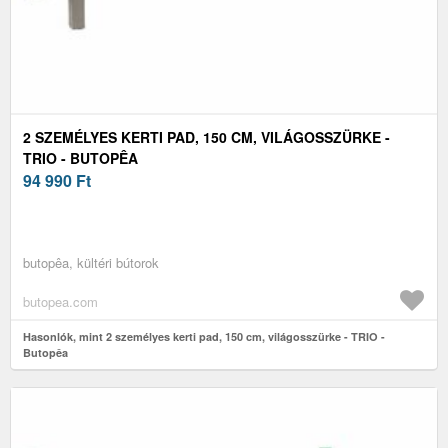
2 SZEMÉLYES KERTI PAD, 150 CM, VILÁGOSSZÜRKE -
TRIO - BUTOPÊA
94 990
Ft
butopêa, kültéri bútorok
butopea.com
Hasonlók, mint 2 személyes kerti pad, 150 cm, világosszürke - TRIO -
Butopêa