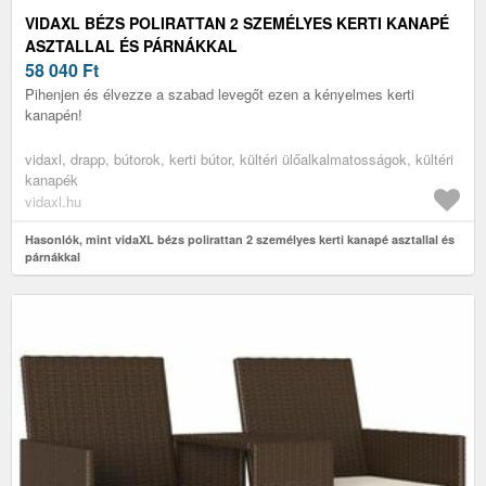
VIDAXL BÉZS POLIRATTAN 2 SZEMÉLYES KERTI KANAPÉ
ASZTALLAL ÉS PÁRNÁKKAL
58 040
Ft
Pihenjen és élvezze a szabad levegőt ezen a kényelmes kerti
kanapén!
vidaxl, drapp, bútorok, kerti bútor, kültéri ülőalkalmatosságok, kültéri
kanapék
vidaxl.hu
Hasonlók, mint vidaXL bézs polirattan 2 személyes kerti kanapé asztallal és
párnákkal