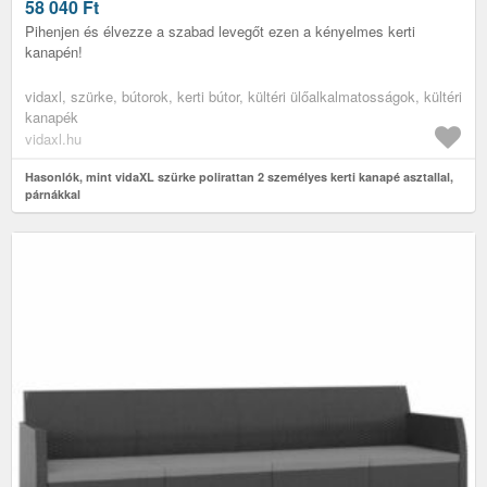
58 040
Ft
Pihenjen és élvezze a szabad levegőt ezen a kényelmes kerti
kanapén!
vidaxl, szürke, bútorok, kerti bútor, kültéri ülőalkalmatosságok, kültéri
kanapék
vidaxl.hu
Hasonlók, mint vidaXL szürke polirattan 2 személyes kerti kanapé asztallal,
párnákkal