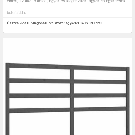
vidaxl, szürke, bútorok, ágyak és kiegészítők, ágyak és ágykeretek
butoraid.hu
Összes vidaXL világosszürke szövet ágykeret 140 x 190 cm