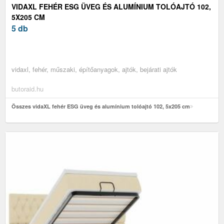
VIDAXL FEHÉR ESG ÜVEG ÉS ALUMÍNIUM TOLÓAJTÓ 102,
5X205 CM
5 db
vidaxl, fehér, műszaki, építőanyagok, ajtók, bejárati ajtók
butoraid.hu
Összes vidaXL fehér ESG üveg és alumínium tolóajtó 102, 5x205 cm