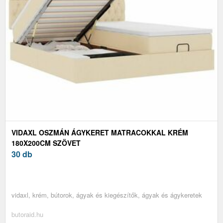
VIDAXL OSZMÁN ÁGYKERET MATRACOKKAL KRÉM
180X200CM SZÖVET
30 db
vidaxl, krém, bútorok, ágyak és kiegészítők, ágyak és ágykeretek
butoraid.hu