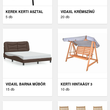
KEREK KERTI ASZTAL
VIDAXL KRÉMSZÍNŰ
ÜVEGLAPPAL ISLAND 60
5 db
SZÖVET ÁGYKERET 160 X
20 db
CM, FEKETE
200 CM
VIDAXL BARNA MŰBŐR
KERTI HINTAÁGY 3
ÁGYKERET 140 X 200 CM
15 db
SZEMÉLYES - SZÜRKE
10 db