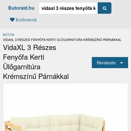
Butoraid.hu
Kedvencek
BÚTOR
JELENLEGI:
VIDAXL 3 RÉSZES FENYŐFA KERTI ÜLŐGARNITÚRA KRÉMSZÍNŰ PÁRNÁKKAL
VidaXL 3 Részes
Fenyőfa Kerti
Rendezés
Ülőgarnitúra
Krémszínű Párnákkal