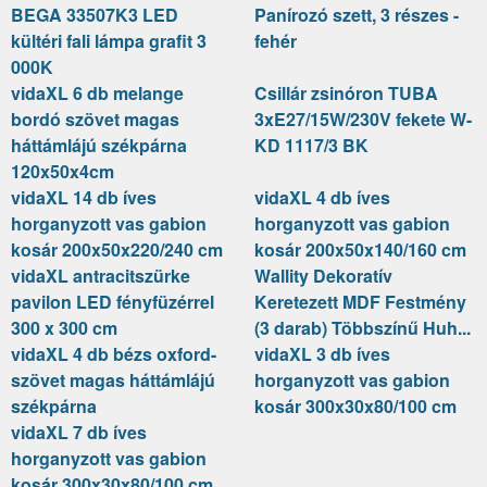
BEGA 33507K3 LED
Panírozó szett, 3 részes -
kültéri fali lámpa grafit 3
fehér
000K
vidaXL 6 db melange
Csillár zsinóron TUBA
bordó szövet magas
3xE27/15W/230V fekete W-
háttámlájú székpárna
KD 1117/3 BK
120x50x4cm
vidaXL 14 db íves
vidaXL 4 db íves
horganyzott vas gabion
horganyzott vas gabion
kosár 200x50x220/240 cm
kosár 200x50x140/160 cm
vidaXL antracitszürke
Wallity Dekoratív
pavilon LED fényfüzérrel
Keretezett MDF Festmény
300 x 300 cm
(3 darab) Többszínű Huh...
vidaXL 4 db bézs oxford-
vidaXL 3 db íves
szövet magas háttámlájú
horganyzott vas gabion
székpárna
kosár 300x30x80/100 cm
vidaXL 7 db íves
horganyzott vas gabion
kosár 300x30x80/100 cm