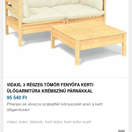
VIDAXL 3 RÉSZES TÖMÖR FENYŐFA KERTI
ÜLŐGARNITÚRA KRÉMSZÍNŰ PÁRNÁKKAL
95 540
Ft
Pihenjen és élvezze szabadtéri környezetét ezen a kerti
ülőgarnitúrán!
vidaxl, krém, bútorok, kerti bútor, kerti bútor szett