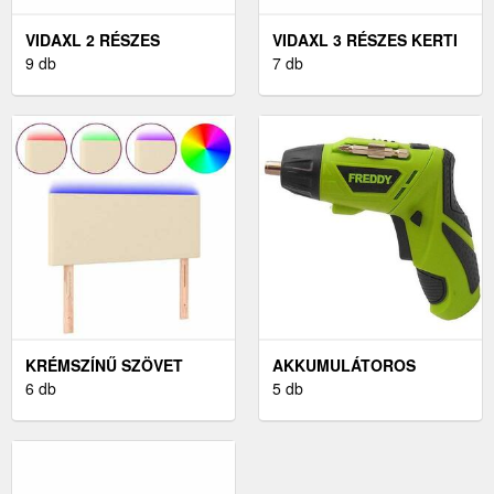
VIDAXL 2 RÉSZES
VIDAXL 3 RÉSZES KERTI
SZÜRKE KERTI
9 db
ÜLŐGARNITÚRA
7 db
POLYRATTAN
KRÉMSZÍNŰ PÁRNÁKKAL
BÚTORSZETT PÁRNÁVAL
KRÉMSZÍNŰ SZÖVET
AKKUMULÁTOROS
LED-ES FEJTÁMLA
6 db
CSAVARHÚZÓ 3, 6 V, LI-
5 db
100X5X78/88 CM
ION