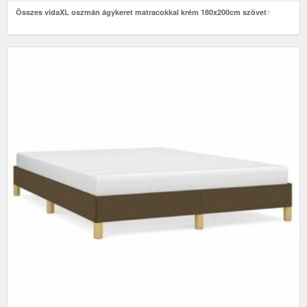
Összes vidaXL oszmán ágykeret matracokkal krém 180x200cm szövet