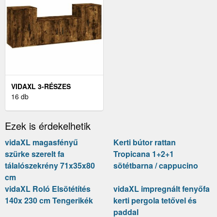
VIDAXL 3-RÉSZES
FÜSTÖS TÖLGYSZÍNŰ
16 db
SZERELT FA TV-
SZEKRÉNYSZETT
Ezek is érdekelhetik
vidaXL magasfényű
Kerti bútor rattan
szürke szerelt fa
Tropicana 1+2+1
tálalószekrény 71x35x80
sötétbarna / cappucino
cm
vidaXL Roló Elsötétítés
vidaXL impregnált fenyőfa
140x 230 cm Tengerikék
kerti pergola tetővel és
paddal