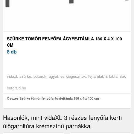
SZÜRKE TÖMÖR FENYŐFA ÁGYFEJTÁMLA 186 X 4 X 100
CM
8 db
vidaxl, szürke, bútorok, ágyak és kiegészítők, fejtámlák & lábtámlák
butoraid.hu
Összes Szürke tömör fenyőfa ágyfejtámla 186 x 4 x 100 cm
Hasonlók, mint vidaXL 3 részes fenyőfa kerti
ülőgarnitúra krémszínű párnákkal