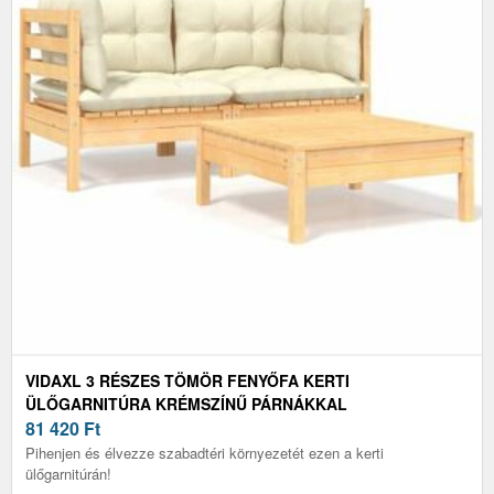
VIDAXL 3 RÉSZES TÖMÖR FENYŐFA KERTI
ÜLŐGARNITÚRA KRÉMSZÍNŰ PÁRNÁKKAL
81 420
Ft
Pihenjen és élvezze szabadtéri környezetét ezen a kerti
ülőgarnitúrán!