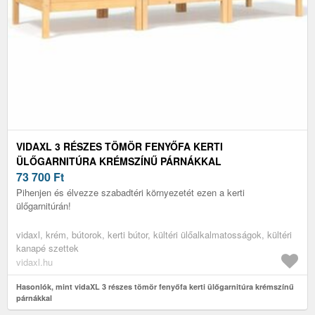
VIDAXL 3 RÉSZES TÖMÖR FENYŐFA KERTI
ÜLŐGARNITÚRA KRÉMSZÍNŰ PÁRNÁKKAL
73 700
Ft
Pihenjen és élvezze szabadtéri környezetét ezen a kerti
ülőgarnitúrán!
vidaxl, krém, bútorok, kerti bútor, kültéri ülőalkalmatosságok, kültéri
kanapé szettek
vidaxl.hu
Hasonlók, mint vidaXL 3 részes tömör fenyőfa kerti ülőgarnitúra krémszínű
párnákkal