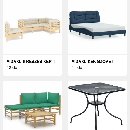
VIDAXL 5 RÉSZES KERTI
VIDAXL KÉK SZÖVET
BÚTORGARNITÚRA
12 db
ÁGYKERET
11 db
KRÉMSZÍNŰ PÁRNÁKKAL
FEJTÁMLÁVAL 140 X 200
CM