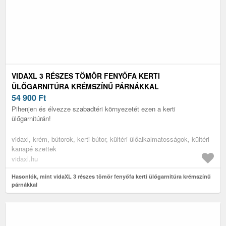
VIDAXL 3 RÉSZES TÖMÖR FENYŐFA KERTI
ÜLŐGARNITÚRA KRÉMSZÍNŰ PÁRNÁKKAL
54 900
Ft
Pihenjen és élvezze szabadtéri környezetét ezen a kerti
ülőgarnitúrán!
vidaxl, krém, bútorok, kerti bútor, kültéri ülőalkalmatosságok, kültéri
kanapé szettek
vidaxl.hu
Hasonlók, mint vidaXL 3 részes tömör fenyőfa kerti ülőgarnitúra krémszínű
párnákkal