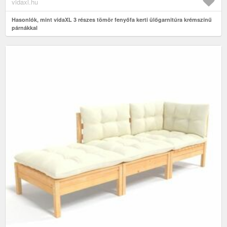
vidaxl.hu
Hasonlók, mint vidaXL 3 részes tömör fenyőfa kerti ülőgarnitúra krémszínű
párnákkal