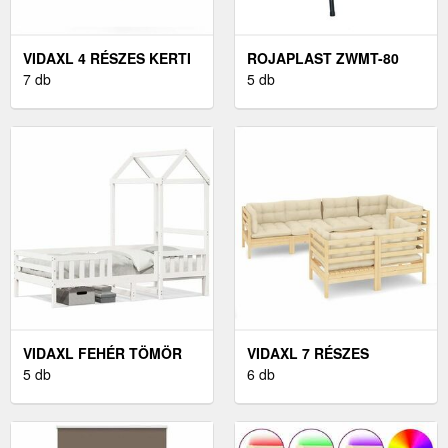
VIDAXL 4 RÉSZES KERTI
ROJAPLAST ZWMT-80
ÜLŐGARNITÚRA ZÖLD
7 db
KERTI ASZTAL, 80 CM
5 db
PÁRNÁKKAL
VIDAXL FEHÉR TÖMÖR
VIDAXL 7 RÉSZES
FENYŐFA ÁGYKERET 80 X
5 db
TÖMÖR FENYŐFA KERTI
6 db
200 CM
BÚTORGARNITÚRA
PÁRNÁKKAL