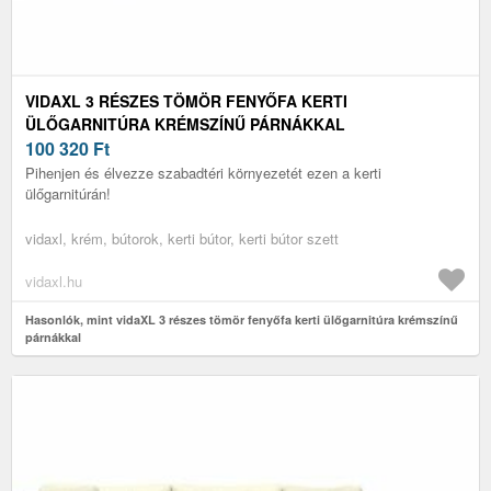
VIDAXL 3 RÉSZES TÖMÖR FENYŐFA KERTI
ÜLŐGARNITÚRA KRÉMSZÍNŰ PÁRNÁKKAL
100 320
Ft
Pihenjen és élvezze szabadtéri környezetét ezen a kerti
ülőgarnitúrán!
vidaxl, krém, bútorok, kerti bútor, kerti bútor szett
vidaxl.hu
Hasonlók, mint vidaXL 3 részes tömör fenyőfa kerti ülőgarnitúra krémszínű
párnákkal