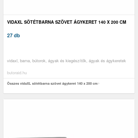
VIDAXL SÖTÉTBARNA SZÖVET ÁGYKERET 140 X 200 CM
27 db
vidaxl, barna, bútorok, ágyak és kiegészítők, ágyak és ágykeretek
butoraid.hu
Összes vidaXL sötétbarna szövet ágykeret 140 x 200 cm