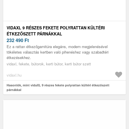
VIDAXL 9 RÉSZES FEKETE POLYRATTAN KÜLTÉRI
ÉTKEZŐSZETT PÁRNÁKKAL
232 490
Ft
Ez a rattan étkezőgarnitúra elegáns, modern megjelenésével
tökéletes választás kertben való pihenéshez vagy szabadtéri
étkezésekhez.
vidaxl, fekete, bútorok, kerti bútor, kerti bútor szett
vidaxl.hu
Hasonlók, mint vidaXL 9 részes fekete polyrattan kültéri étkezőszett
párnákkal