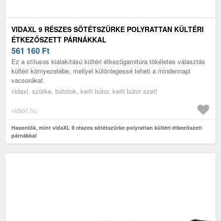
VIDAXL 9 RÉSZES SÖTÉTSZÜRKE POLYRATTAN KÜLTÉRI
ÉTKEZŐSZETT PÁRNÁKKAL
561 160
Ft
Ez a stílusos kialakítású kültéri étkezőgarnitúra tökéletes választás
kültéri környezetébe, mellyel különlegessé teheti a mindennapi
vacsorákat.
vidaxl, szürke, bútorok, kerti bútor, kerti bútor szett
vidaxl.hu
Hasonlók, mint vidaXL 9 részes sötétszürke polyrattan kültéri étkezőszett
párnákkal