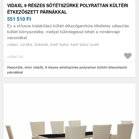
VIDAXL 9 RÉSZES SÖTÉTSZÜRKE POLYRATTAN KÜLTÉRI
ÉTKEZŐSZETT PÁRNÁKKAL
551 510
Ft
Ez a stílusos kialakítású kültéri étkezőgarnitúra tökéletes választás
kültéri környezetébe, mellyel különlegessé teheti a mindennapi
vacsorákat.
vidaxl, szürke, bútorok, kerti bútor, kerti bútor szett
vidaxl.hu
Hasonlók, mint vidaXL 9 részes sötétszürke polyrattan kültéri étkezőszett
párnákkal