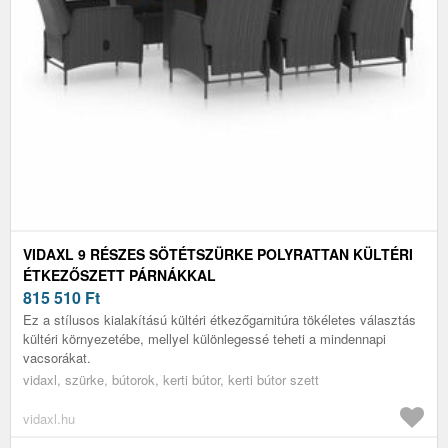
VIDAXL 9 RÉSZES SÖTÉTSZÜRKE POLYRATTAN KÜLTÉRI
ÉTKEZŐSZETT PÁRNÁKKAL
815 510
Ft
Ez a stílusos kialakítású kültéri étkezőgarnitúra tökéletes választás
kültéri környezetébe, mellyel különlegessé teheti a mindennapi
vacsorákat.
vidaxl, szürke, bútorok, kerti bútor, kerti bútor szett
vidaxl.hu