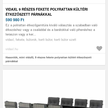
VIDAXL 9 RÉSZES FEKETE POLYRATTAN KÜLTÉRI
ÉTKEZŐSZETT PÁRNÁKKAL
590 980
Ft
Ez a polirattan étkezőgarnitúra kiváló választás a szabadban való
étkezéshez vagy a családdal és a barátokkal való pihenéshez a
teraszon vagy a ker...
vidaxl, fekete, bútorok, kerti bútor, kerti bútor szett
vidaxl.hu
Hasonlók, mint vidaXL 9 részes fekete polyrattan kültéri étkezőszett
párnákkal