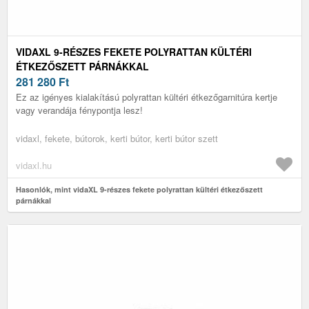
VIDAXL 9-RÉSZES FEKETE POLYRATTAN KÜLTÉRI
ÉTKEZŐSZETT PÁRNÁKKAL
281 280
Ft
Ez az igényes kialakítású polyrattan kültéri étkezőgarnitúra kertje
vagy verandája fénypontja lesz!
vidaxl, fekete, bútorok, kerti bútor, kerti bútor szett
vidaxl.hu
Hasonlók, mint vidaXL 9-részes fekete polyrattan kültéri étkezőszett
párnákkal