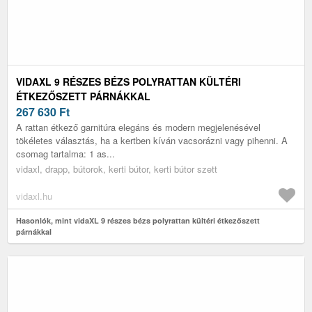
VIDAXL 9 RÉSZES BÉZS POLYRATTAN KÜLTÉRI
ÉTKEZŐSZETT PÁRNÁKKAL
267 630
Ft
A rattan étkező garnitúra elegáns és modern megjelenésével
tökéletes választás, ha a kertben kíván vacsorázni vagy pihenni. A
csomag tartalma: 1 as...
vidaxl, drapp, bútorok, kerti bútor, kerti bútor szett
vidaxl.hu
Hasonlók, mint vidaXL 9 részes bézs polyrattan kültéri étkezőszett
párnákkal