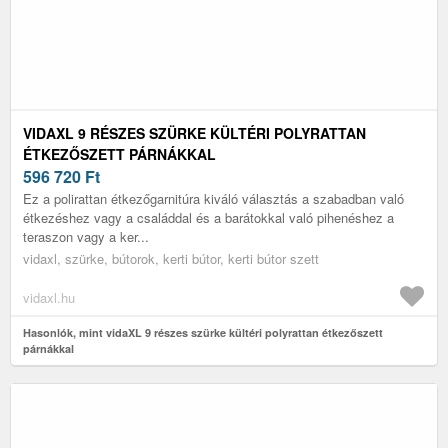
VIDAXL 9 RÉSZES SZÜRKE KÜLTÉRI POLYRATTAN
ÉTKEZŐSZETT PÁRNÁKKAL
596 720
Ft
Ez a polirattan étkezőgarnitúra kiváló választás a szabadban való
étkezéshez vagy a családdal és a barátokkal való pihenéshez a
teraszon vagy a ker...
vidaxl, szürke, bútorok, kerti bútor, kerti bútor szett
vidaxl.hu
Hasonlók, mint vidaXL 9 részes szürke kültéri polyrattan étkezőszett
párnákkal