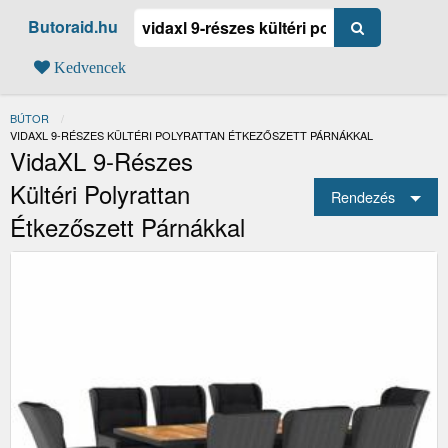
Butoraid.hu
Kedvencek
BÚTOR
JELENLEGI:
VIDAXL 9-RÉSZES KÜLTÉRI POLYRATTAN ÉTKEZŐSZETT PÁRNÁKKAL
VidaXL 9-Részes
Kültéri Polyrattan
Rendezés
Étkezőszett Párnákkal