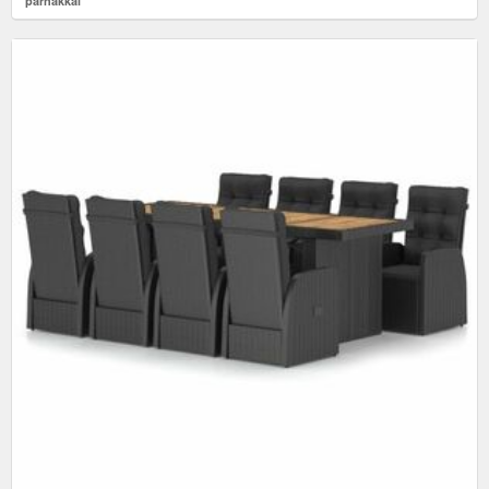
párnákkal