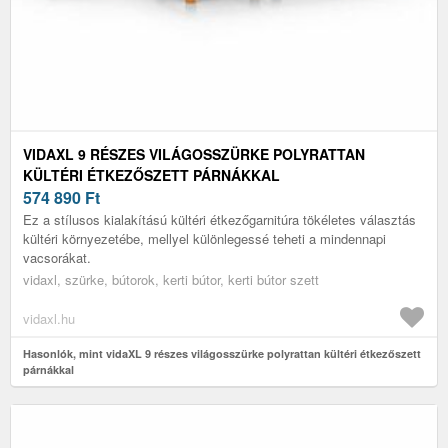
VIDAXL 9 RÉSZES VILÁGOSSZÜRKE POLYRATTAN
KÜLTÉRI ÉTKEZŐSZETT PÁRNÁKKAL
574 890
Ft
Ez a stílusos kialakítású kültéri étkezőgarnitúra tökéletes választás
kültéri környezetébe, mellyel különlegessé teheti a mindennapi
vacsorákat.
vidaxl, szürke, bútorok, kerti bútor, kerti bútor szett
vidaxl.hu
Hasonlók, mint vidaXL 9 részes világosszürke polyrattan kültéri étkezőszett
párnákkal