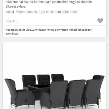
tökéletes választás kertben való pihenéshez vagy szabadtéri
étkezésekhez.
vidaxl, fekete, bútorok, kerti bútor, kerti bútor szett
vidaxl.hu
Hasonlók, mint vidaXL 9 részes fekete polyrattan kültéri étkezőszett
párnákkal