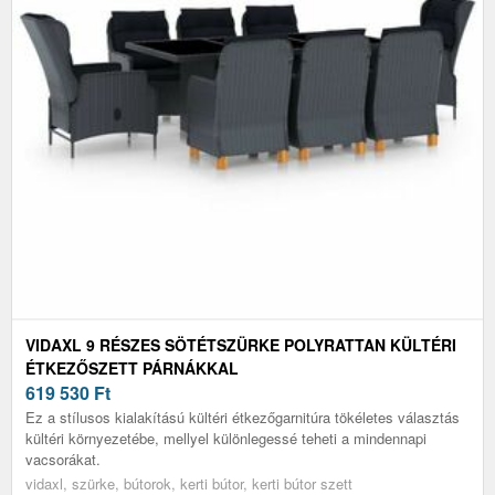
VIDAXL 9 RÉSZES SÖTÉTSZÜRKE POLYRATTAN KÜLTÉRI
ÉTKEZŐSZETT PÁRNÁKKAL
619 530
Ft
Ez a stílusos kialakítású kültéri étkezőgarnitúra tökéletes választás
kültéri környezetébe, mellyel különlegessé teheti a mindennapi
vacsorákat.
vidaxl, szürke, bútorok, kerti bútor, kerti bútor szett