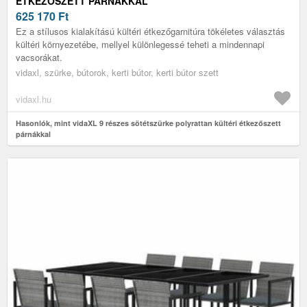
ÉTKEZŐSZETT PÁRNÁKKAL
625 170
Ft
Ez a stílusos kialakítású kültéri étkezőgarnitúra tökéletes választás
kültéri környezetébe, mellyel különlegessé teheti a mindennapi
vacsorákat.
vidaxl, szürke, bútorok, kerti bútor, kerti bútor szett
vidaxl.hu
Hasonlók, mint vidaXL 9 részes sötétszürke polyrattan kültéri étkezőszett
párnákkal