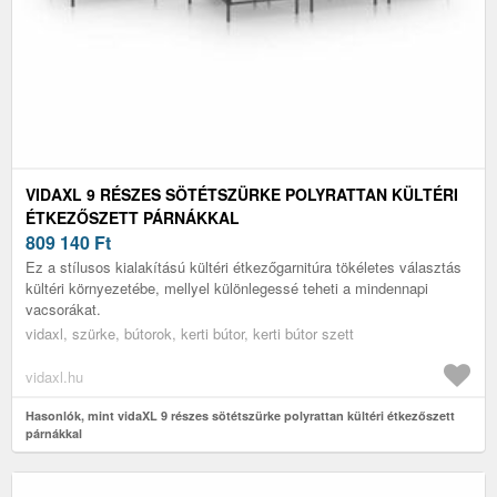
VIDAXL 9 RÉSZES SÖTÉTSZÜRKE POLYRATTAN KÜLTÉRI
ÉTKEZŐSZETT PÁRNÁKKAL
809 140
Ft
Ez a stílusos kialakítású kültéri étkezőgarnitúra tökéletes választás
kültéri környezetébe, mellyel különlegessé teheti a mindennapi
vacsorákat.
vidaxl, szürke, bútorok, kerti bútor, kerti bútor szett
vidaxl.hu
Hasonlók, mint vidaXL 9 részes sötétszürke polyrattan kültéri étkezőszett
párnákkal