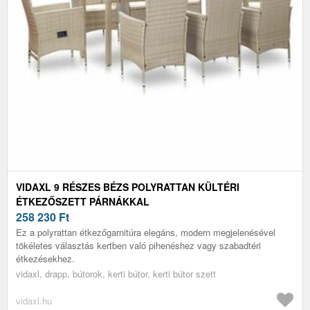
VIDAXL 9 RÉSZES BÉZS POLYRATTAN KÜLTÉRI
ÉTKEZŐSZETT PÁRNÁKKAL
258 230
Ft
Ez a polyrattan étkezőgarnitúra elegáns, modern megjelenésével
tökéletes választás kertben való pihenéshez vagy szabadtéri
étkezésekhez.
vidaxl, drapp, bútorok, kerti bútor, kerti bútor szett
vidaxl.hu