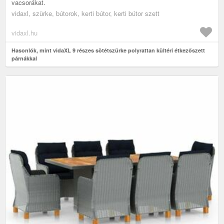
vacsorákat.
vidaxl, szürke, bútorok, kerti bútor, kerti bútor szett
vidaxl.hu
Hasonlók, mint vidaXL 9 részes sötétszürke polyrattan kültéri étkezőszett
párnákkal