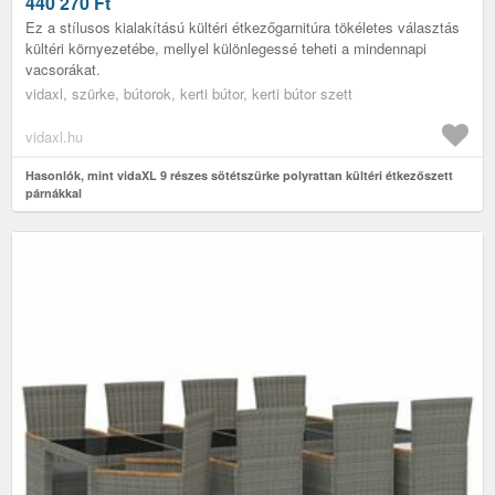
440 270
Ft
Ez a stílusos kialakítású kültéri étkezőgarnitúra tökéletes választás
kültéri környezetébe, mellyel különlegessé teheti a mindennapi
vacsorákat.
vidaxl, szürke, bútorok, kerti bútor, kerti bútor szett
vidaxl.hu
Hasonlók, mint vidaXL 9 részes sötétszürke polyrattan kültéri étkezőszett
párnákkal