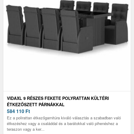
VIDAXL 9 RÉSZES FEKETE POLYRATTAN KÜLTÉRI
ÉTKEZŐSZETT PÁRNÁKKAL
584 110
Ft
Ez a polirattan étkezőgarnitúra kiváló választás a szabadban való
étkezéshez vagy a családdal és a barátokkal való pihenéshez a
teraszon vagy a ker...