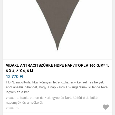
VIDAXL ANTRACITSZÜRKE HDPE NAPVITORLA 160 G/M² 4,
5 X 4, 5 X 4, 5 M
12 770
Ft
HDPE napvitorlánkkal könnyen létrehozhat egy kényelmes helyet,
ahol anélkül pihenhet, hogy a nap káros UV-sugarainak ki lenne téve,
legyen az a ker...
vidaxl, antracit, otthon és kert, gyep és kert, kültéri élet, kültéri
napernyők és árnyékolók
vidaxl.hu