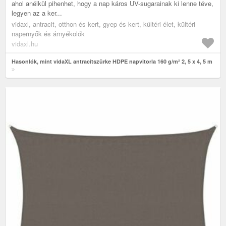
ahol anélkül pihenhet, hogy a nap káros UV-sugarainak ki lenne téve,
legyen az a ker...
vidaxl, antracit, otthon és kert, gyep és kert, kültéri élet, kültéri
napernyők és árnyékolók
vidaxl.hu
Hasonlók, mint vidaXL antracitszürke HDPE napvitorla 160 g/m² 2, 5 x 4, 5 m