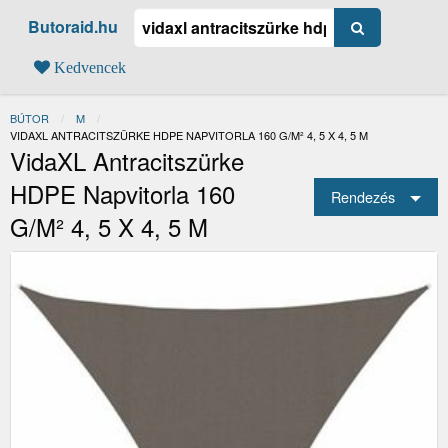
Butoraid.hu
Kedvencek
BÚTOR
M
JELENLEGI:
VIDAXL ANTRACITSZÜRKE HDPE NAPVITORLA 160 G/M² 4, 5 X 4, 5 M
VidaXL Antracitszürke
HDPE Napvitorla 160
Rendezés
G/m² 4, 5 X 4, 5 M