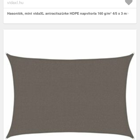
vidaxl.hu
Hasonlók, mint vidaXL antracitszürke HDPE napvitorla 160 g/m² 4/5 x 3 m