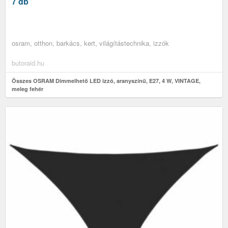
7 db
osram, otthon, barkács, kert, világítástechnika, izzók
butoraid.hu
Összes OSRAM Dimmelhető LED izzó, aranyszínű, E27, 4 W, VINTAGE,
meleg fehér