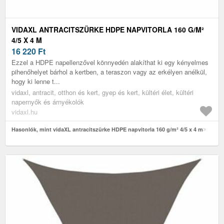
VIDAXL ANTRACITSZÜRKE HDPE NAPVITORLA 160 G/M²
4/5 X 4 M
16 220
Ft
Ezzel a HDPE napellenzővel könnyedén alakíthat ki egy kényelmes
pihenőhelyet bárhol a kertben, a teraszon vagy az erkélyen anélkül,
hogy ki lenne t...
vidaxl, antracit, otthon és kert, gyep és kert, kültéri élet, kültéri
napernyők és árnyékolók
vidaxl.hu
Hasonlók, mint vidaXL antracitszürke HDPE napvitorla 160 g/m² 4/5 x 4 m