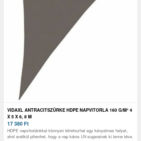
VIDAXL ANTRACITSZÜRKE HDPE NAPVITORLA 160 G/M² 4
X 5 X 6, 8 M
17 380
Ft
HDPE napvitorlánkkal könnyen létrehozhat egy kényelmes helyet,
ahol anélkül pihenhet, hogy a nap káros UV-sugarainak ki lenne téve,