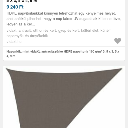
5 X 3, 5 X 4, 9 M
9 240
Ft
HDPE napvitorlánkkal könnyen létrehozhat egy kényelmes helyet,
ahol anélkül pihenhet, hogy a nap káros UV-sugarainak ki lenne téve,
legyen az a ker...
vidaxl, antracit, otthon és kert, gyep és kert, kültéri élet, kültéri
napernyők és árnyékolók
vidaxl.hu
Hasonlók, mint vidaXL antracitszürke HDPE napvitorla 160 g/m² 3, 5 x 3, 5 x
4, 9 m