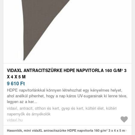
VIDAXL ANTRACITSZÜRKE HDPE NAPVITORLA 160 G/M² 3
X 4 X 5 M
9 610
Ft
HDPE napvitorlánkkal könnyen létrehozhat egy kényelmes helyet,
ahol anélkül pihenhet, hogy a nap káros UV-sugarainak ki lenne téve,
legyen az a ker...
vidaxl, antracit, otthon és kert, gyep és kert, kültéri élet, kültéri
napernyők és árnyékolók
vidaxl.hu
Hasonlók, mint vidaXL antracitszürke HDPE napvitorla 160 g/m² 3 x 4 x 5 m