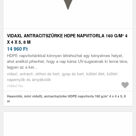
VIDAXL ANTRACITSZÜRKE HDPE NAPVITORLA 160 G/M² 4
X 4 X 5, 8 M
14 960
Ft
HDPE napvitorlánkkal könnyen létrehozhat egy kényelmes helyet,
ahol anélkül pihenhet, hogy a nap káros UV-sugarainak ki lenne téve,
legyen az a ker...
vidaxl, antracit, otthon és kert, gyep és kert, kültéri élet, kültéri
napernyők és árnyékolók
vidaxl.hu
Hasonlók, mint vidaXL antracitszürke HDPE napvitorla 160 g/m² 4 x 4 x 5, 8
m