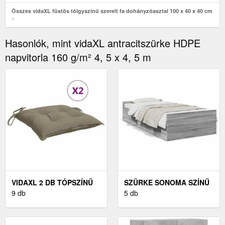
Összes vidaXL füstös tölgyszínű szerelt fa dohányzóasztal 100 x 40 x 40 cm
Hasonlók, mint vidaXL antracitszürke HDPE
napvitorla 160 g/m² 4, 5 x 4, 5 m
VIDAXL 2 DB TÓPSZÍNŰ
SZÜRKE SONOMA SZÍNŰ
SZÖVET SZÉKPÁRNA 50 X
9 db
SZERELT FA ÁGYKERET
5 db
50 X 7 CM
FIÓKOKKAL 100 X 200 CM