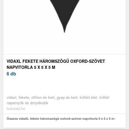
VIDAXL FEKETE HÁROMSZÖGŰ OXFORD-SZÖVET
NAPVITORLA 5 X 5 X 5 M
6 db
vidaxl, fekete, otthon és kert, gyep és kert, kültéri élet, kültéri
napernyők és árnyékolók
butoraid.hu
Összes vidaXL fekete háromszögű oxford-szövet napvitorla 5 x 5 x 5 m