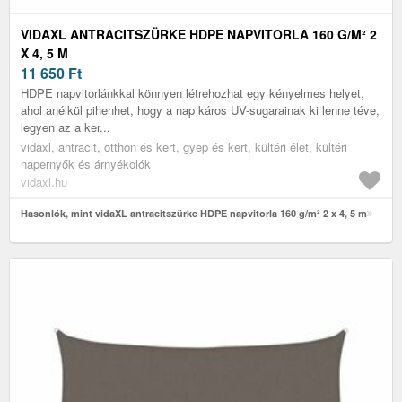
VIDAXL ANTRACITSZÜRKE HDPE NAPVITORLA 160 G/M² 2
X 4, 5 M
11 650
Ft
HDPE napvitorlánkkal könnyen létrehozhat egy kényelmes helyet,
ahol anélkül pihenhet, hogy a nap káros UV-sugarainak ki lenne téve,
legyen az a ker...
vidaxl, antracit, otthon és kert, gyep és kert, kültéri élet, kültéri
napernyők és árnyékolók
vidaxl.hu
Hasonlók, mint vidaXL antracitszürke HDPE napvitorla 160 g/m² 2 x 4, 5 m