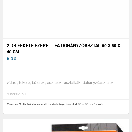
2 DB FEKETE SZERELT FA DOHÁNYZÓASZTAL 50 X 50 X
40 CM
9 db
vidaxl, fekete, bútorok, asztalok, asztalkák, dohányzóasztalok
butoraid.hu
Összes 2 db fekete szerelt fa dohányzóasztal 50 x 50 x 40 cm