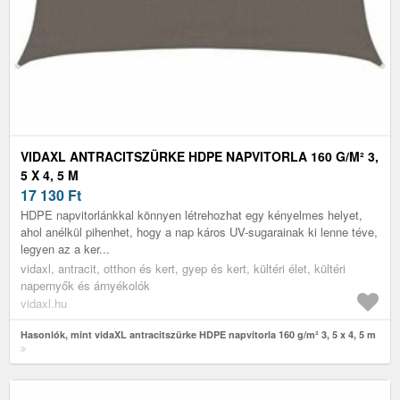
VIDAXL ANTRACITSZÜRKE HDPE NAPVITORLA 160 G/M² 3,
5 X 4, 5 M
17 130
Ft
HDPE napvitorlánkkal könnyen létrehozhat egy kényelmes helyet,
ahol anélkül pihenhet, hogy a nap káros UV-sugarainak ki lenne téve,
legyen az a ker...
vidaxl, antracit, otthon és kert, gyep és kert, kültéri élet, kültéri
napernyők és árnyékolók
vidaxl.hu
Hasonlók, mint vidaXL antracitszürke HDPE napvitorla 160 g/m² 3, 5 x 4, 5 m