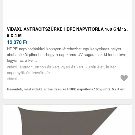
VIDAXL ANTRACITSZÜRKE HDPE NAPVITORLA 160 G/M² 2,
5 X 4 M
12 370
Ft
HDPE napvitorlánkkal könnyen létrehozhat egy kényelmes helyet,
ahol anélkül pihenhet, hogy a nap káros UV-sugarainak ki lenne téve,
legyen az a ker...
vidaxl, antracit, otthon és kert, gyep és kert, kültéri élet, kültéri
napernyők és árnyékolók
vidaxl.hu
Hasonlók, mint vidaXL antracitszürke HDPE napvitorla 160 g/m² 2, 5 x 4 m