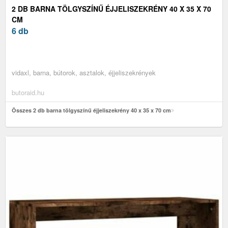
2 DB BARNA TÖLGYSZÍNŰ ÉJJELISZEKRÉNY 40 X 35 X 70
CM
6 db
vidaxl, barna, bútorok, asztalok, éjjeliszekrények
butoraid.hu
Összes 2 db barna tölgyszínű éjjeliszekrény 40 x 35 x 70 cm