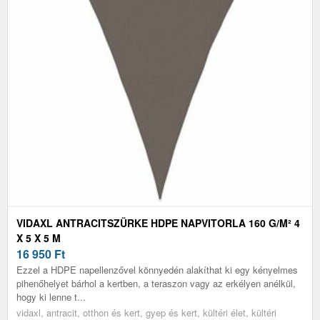
VIDAXL ANTRACITSZÜRKE HDPE NAPVITORLA 160 G/M² 4
X 5 X 5 M
16 950
Ft
Ezzel a HDPE napellenzővel könnyedén alakíthat ki egy kényelmes
pihenőhelyet bárhol a kertben, a teraszon vagy az erkélyen anélkül,
hogy ki lenne t...
vidaxl, antracit, otthon és kert, gyep és kert, kültéri élet, kültéri