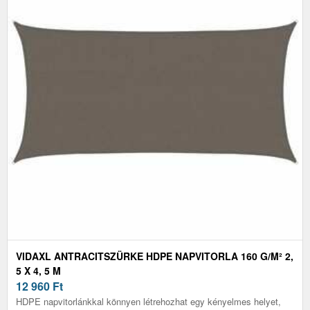
VIDAXL ANTRACITSZÜRKE HDPE NAPVITORLA 160 G/M² 2,
5 X 4, 5 M
12 960
Ft
HDPE napvitorlánkkal könnyen létrehozhat egy kényelmes helyet,