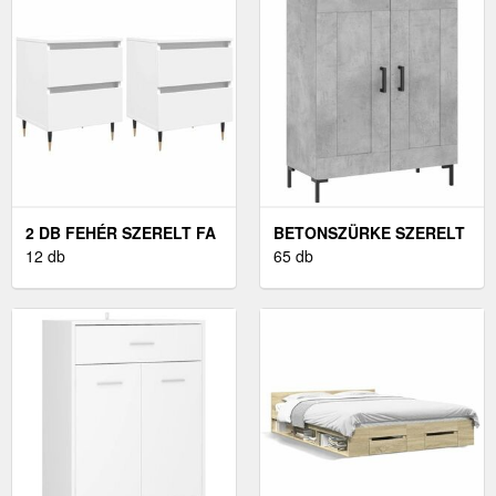
2 DB FEHÉR SZERELT FA
BETONSZÜRKE SZERELT
ÉJJELISZEKRÉNY 40 X 35
12 db
FA TÁLALÓSZEKRÉNY 69,
65 db
X 50 CM
5 X 34 X 90 CM