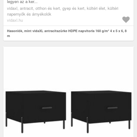
legyen az a ker...
vidaxl, antracit, otthon és kert, gyep és kert, kültéri élet, kültéri
napernyők és árnyékolók
vidaxl.hu
Hasonlók, mint vidaXL antracitszürke HDPE napvitorla 160 g/m² 4 x 5 x 6, 8
m