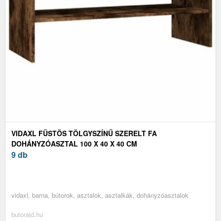
VIDAXL FÜSTÖS TÖLGYSZÍNŰ SZERELT FA
DOHÁNYZÓASZTAL 100 X 40 X 40 CM
9 db
vidaxl, barna, bútorok, asztalok, asztalkák, dohányzóasztalok
butoraid.hu