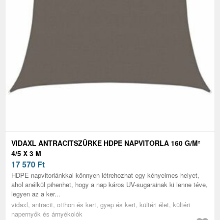
VIDAXL ANTRACITSZÜRKE HDPE NAPVITORLA 160 G/M²
4/5 X 3 M
17 570
Ft
HDPE napvitorlánkkal könnyen létrehozhat egy kényelmes helyet,
ahol anélkül pihenhet, hogy a nap káros UV-sugarainak ki lenne téve,
legyen az a ker...
vidaxl, antracit, otthon és kert, gyep és kert, kültéri élet, kültéri
napernyők és árnyékolók