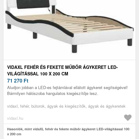
VIDAXL FEHÉR ÉS FEKETE MŰBŐR ÁGYKERET LED-
VILÁGÍTÁSSAL 100 X 200 CM
71 270
Ft
Aludjon jobban a LED-es fejtámlával ellátott ágykeret segítségével!
Bármilyen hálószoba hangulatos kiegészítője lesz.
vidaxl, fehér, bútorok, ágyak és kiegészítők, ágyak és ágykeretek
vidaxl.hu
Hasonlók, mint vidaXL fehér és fekete műbőr ágykeret LED-világítással 100
x 200 cm