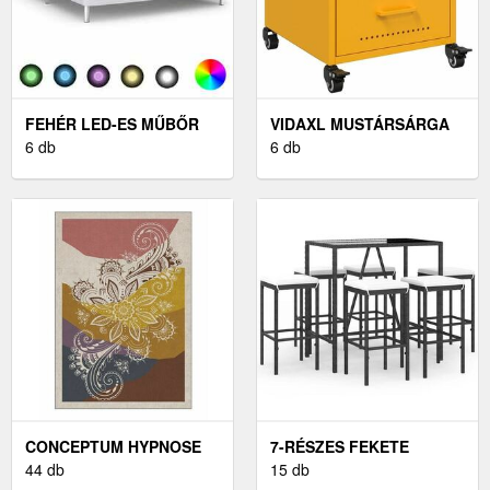
FEHÉR LED-ES MŰBŐR
VIDAXL MUSTÁRSÁRGA
ÁGYKERET 180 X 200 CM
6 db
ACÉL ÉJJELISZEKRÉNY
6 db
36X39X43, 5 CM
CONCEPTUM HYPNOSE
7-RÉSZES FEKETE
CARPET (180 X 280)
44 db
POLYRATTAN KERTI
15 db