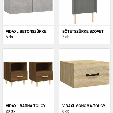
VIDAXL BETONSZÜRKE
SÖTÉTSZÜRKE SZÖVET
SZERELT FA
8 db
LED-ES FEJTÁMLA
7 db
MOSDÓSZEKRÉNY
83X16X118/128 CM
BEÉPÍTETT
MOSDÓKAGYLÓVAL
VIDAXL BARNA TÖLGY
VIDAXL SONOMA-TÖLGY
SZÍNŰ ÉJJELISZEKRÉNY
28 db
FALRA SZERELHETŐ
6 db