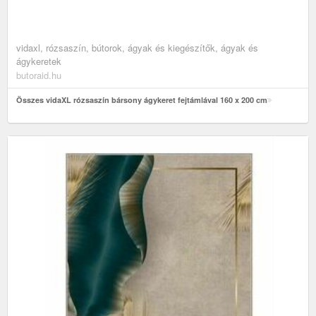
vidaxl, rózsaszín, bútorok, ágyak és kiegészítők, ágyak és
ágykeretek
butoraid.hu
Összes vidaXL rózsaszín bársony ágykeret fejtámlával 160 x 200 cm