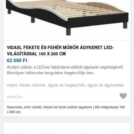
VIDAXL FEKETE ÉS FEHÉR MŰBŐR ÁGYKERET LED-
VILÁGÍTÁSSAL 100 X 200 CM
62 690
Ft
Aludjon jobban a LED-es fejtámlával ellátott ágykeret segítségével!
Bármilyen hálószoba hangulatos kiegészítője lesz.
vidaxl, fekete, bútorok, ágyak és kiegészítők, ágyak és ágykeretek
vidaxl.hu
Hasonlók, mint vidaXL fekete és fehér műbőr ágykeret LED-világítással 100
x 200 cm