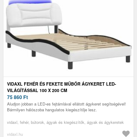
VIDAXL FEHÉR ÉS FEKETE MŰBŐR ÁGYKERET LED-
VILÁGÍTÁSSAL 100 X 200 CM
75 860
Ft
Aludjon jobban a LED-es fejtámlával ellátott ágykeret segítségével!
Bármilyen hálószoba hangulatos kiegészítője lesz.
vidaxl, fehér, bútorok, ágyak és kiegészítők, ágyak és ágykeretek
vidaxl.hu