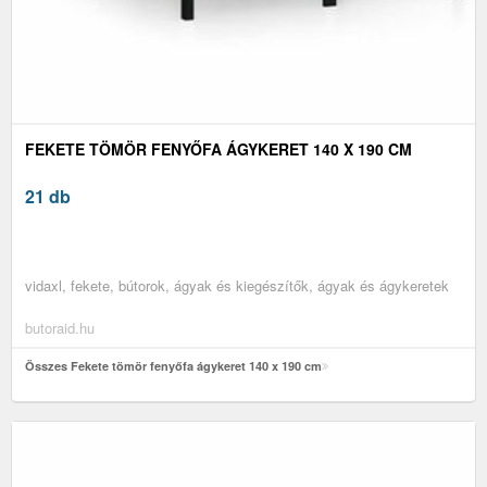
FEKETE TÖMÖR FENYŐFA ÁGYKERET 140 X 190 CM
21 db
vidaxl, fekete, bútorok, ágyak és kiegészítők, ágyak és ágykeretek
butoraid.hu
Összes Fekete tömör fenyőfa ágykeret 140 x 190 cm