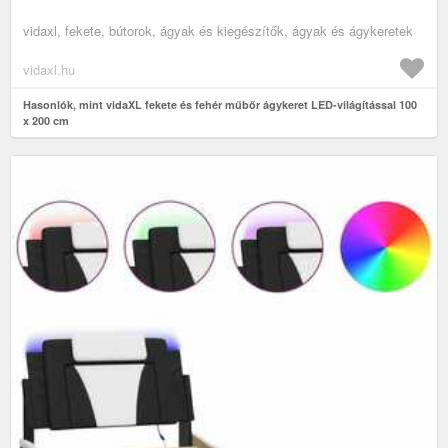
vidaxl, fekete, bútorok, ágyak és kiegészítők, ágyak és ágykeretek
vidaxl.hu
Hasonlók, mint vidaXL fekete és fehér műbőr ágykeret LED-világítással 100
x 200 cm