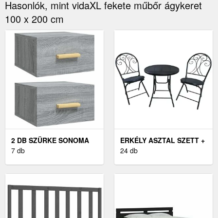
Hasonlók, mint vidaXL fekete műbőr ágykeret
100 x 200 cm
2 DB SZÜRKE SONOMA
ERKÉLY ASZTAL SZETT +
FALRA SZERELHETŐ
7 db
2 SZÉKKEL FEKETE
24 db
ÉJJELISZEKRÉNY
35X35X20 CM