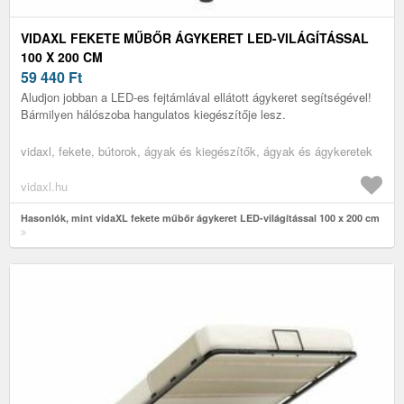
VIDAXL FEKETE MŰBŐR ÁGYKERET LED-VILÁGÍTÁSSAL
100 X 200 CM
59 440
Ft
Aludjon jobban a LED-es fejtámlával ellátott ágykeret segítségével!
Bármilyen hálószoba hangulatos kiegészítője lesz.
vidaxl, fekete, bútorok, ágyak és kiegészítők, ágyak és ágykeretek
vidaxl.hu
Hasonlók, mint vidaXL fekete műbőr ágykeret LED-világítással 100 x 200 cm