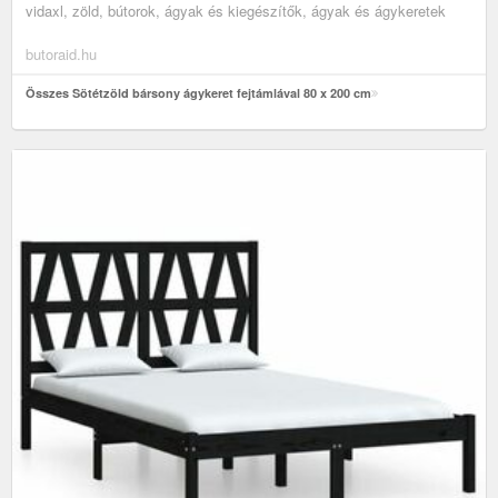
vidaxl, zöld, bútorok, ágyak és kiegészítők, ágyak és ágykeretek
butoraid.hu
Összes Sötétzöld bársony ágykeret fejtámlával 80 x 200 cm