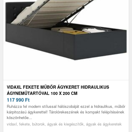
VIDAXL FEKETE MŰBŐR ÁGYKERET HIDRAULIKUS
ÁGYNEMŰTARTÓVAL 100 X 200 CM
117 990
Ft
Ruházza fel modern stílussal hálószobáját ezzel a hidraulikus, műbőr
kárpitozású ágykerettel! Tárolórekeszének és kompakt felépítésének
köszönhetőe...
vidaxl, fekete, bútorok, ágyak és kiegészítők, ágyak és ágykeretek