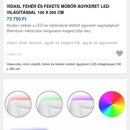
VIDAXL FEHÉR ÉS FEKETE MŰBŐR ÁGYKERET LED-
VILÁGÍTÁSSAL 100 X 200 CM
73 750
Ft
Aludjon jobban a LED-es fejtámlával ellátott ágykeret segítségével!
Bármilyen hálószoba hangulatos kiegészítője lesz.
vidaxl, fehér, bútorok, ágyak és kiegészítők, ágyak és ágykeretek
vidaxl.hu
Hasonlók, mint vidaXL fehér és fekete műbőr ágykeret LED-világítással 100
x 200 cm