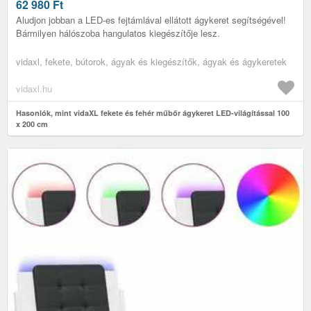
62 980
Ft
Aludjon jobban a LED-es fejtámlával ellátott ágykeret segítségével!
Bármilyen hálószoba hangulatos kiegészítője lesz.
vidaxl, fekete, bútorok, ágyak és kiegészítők, ágyak és ágykeretek
vidaxl.hu
Hasonlók, mint vidaXL fekete és fehér műbőr ágykeret LED-világítással 100
x 200 cm