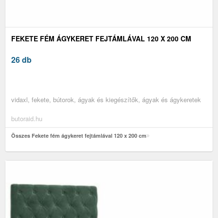
FEKETE FÉM ÁGYKERET FEJTÁMLÁVAL 120 X 200 CM
26 db
vidaxl, fekete, bútorok, ágyak és kiegészítők, ágyak és ágykeretek
butoraid.hu
Összes Fekete fém ágykeret fejtámlával 120 x 200 cm