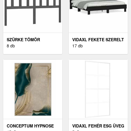
SZÜRKE TÖMÖR
VIDAXL FEKETE SZERELT
FENYŐFA ÁGYFEJTÁMLA
8 db
FA ÁGYKERET
17 db
156 X 4 X 100 CM
FEJTÁMLÁVAL 200 X 200
CM
CONCEPTUM HYPNOSE
VIDAXL FEHÉR ESG ÜVEG