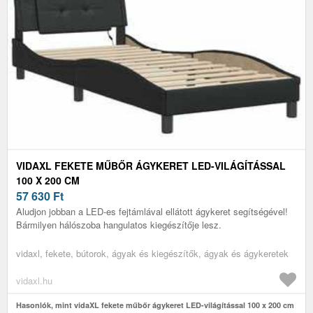
VIDAXL FEKETE MŰBŐR ÁGYKERET LED-VILÁGÍTÁSSAL
100 X 200 CM
57 630
Ft
Aludjon jobban a LED-es fejtámlával ellátott ágykeret segítségével!
Bármilyen hálószoba hangulatos kiegészítője lesz.
vidaxl, fekete, bútorok, ágyak és kiegészítők, ágyak és ágykeretek
vidaxl.hu
Hasonlók, mint vidaXL fekete műbőr ágykeret LED-világítással 100 x 200 cm