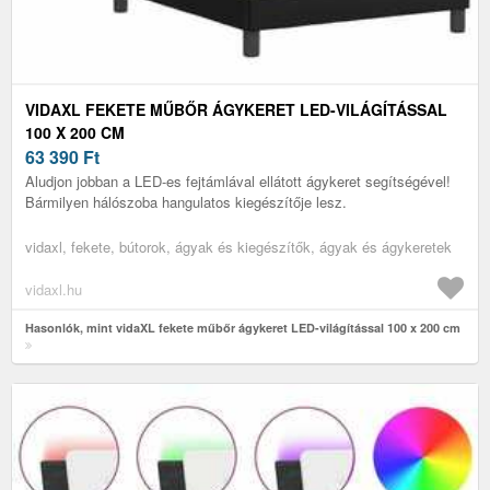
VIDAXL FEKETE MŰBŐR ÁGYKERET LED-VILÁGÍTÁSSAL
100 X 200 CM
63 390
Ft
Aludjon jobban a LED-es fejtámlával ellátott ágykeret segítségével!
Bármilyen hálószoba hangulatos kiegészítője lesz.
vidaxl, fekete, bútorok, ágyak és kiegészítők, ágyak és ágykeretek
vidaxl.hu
Hasonlók, mint vidaXL fekete műbőr ágykeret LED-világítással 100 x 200 cm