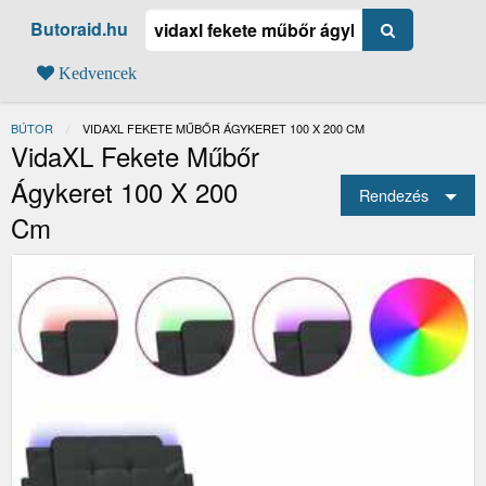
Butoraid.hu
Kedvencek
BÚTOR
JELENLEGI:
VIDAXL FEKETE MŰBŐR ÁGYKERET 100 X 200 CM
VidaXL Fekete Műbőr
Ágykeret 100 X 200
Rendezés
Cm