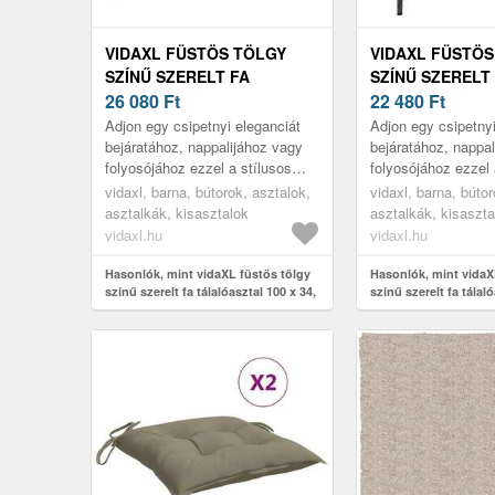
VIDAXL FÜSTÖS TÖLGY
VIDAXL FÜSTÖS
SZÍNŰ SZERELT FA
SZÍNŰ SZERELT
TÁLALÓASZTAL 100 X 34, 5
26 080
Ft
TÁLALÓASZTAL 1
22 480
Ft
X 75 CM
X 75 CM
Adjon egy csipetnyi eleganciát
Adjon egy csipetnyi
bejáratához, nappalijához vagy
bejáratához, nappa
folyosójához ezzel a stílusos
folyosójához ezzel 
konzolasztallal.
konzolasztallal.
vidaxl, barna, bútorok, asztalok,
vidaxl, barna, bútor
asztalkák, kisasztalok
asztalkák, kisaszta
vidaxl.hu
vidaxl.hu
Hasonlók, mint vidaXL füstös tölgy
Hasonlók, mint vidaX
színű szerelt fa tálalóasztal 100 x 34,
színű szerelt fa tálaló
5 x 75 cm
5 x 75 cm