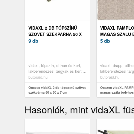
VIDAXL 2 DB TÓPSZÍNŰ
VIDAXL PAMPL
SZÖVET SZÉKPÁRNA 50 X
MAGAS SZÁLÚ 
50 X 7 CM
9 db
MODERN SZŐNY
5 db
200 CM
vidaxl, tópszín, otthon és kert,
vidaxl, drapp, ottho
lakberendezési tárgyak és kerti
lakberendezési tárg
kiegészítők, székpárna és
kiegészítők, szőny
butoraid.hu
butoraid.hu
kanapé párnák
Összes vidaXL 2 db tópszínű szövet
Összes vidaXL PAM
székpárna 50 x 50 x 7 cm
magas szálú bolyho
szőnyeg 200 x 200 c
Hasonlók, mint vidaXL füst