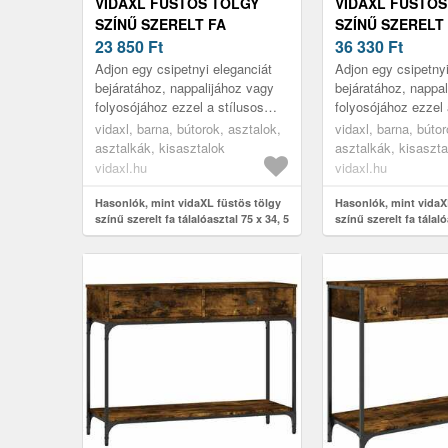
VIDAXL FÜSTÖS TÖLGY
VIDAXL FÜSTÖS
SZÍNŰ SZERELT FA
SZÍNŰ SZERELT
TÁLALÓASZTAL 75 X 34, 5 X
23 850
Ft
TÁLALÓASZTAL 7
36 330
Ft
75 CM
75 CM
Adjon egy csipetnyi eleganciát
Adjon egy csipetnyi
bejáratához, nappalijához vagy
bejáratához, nappa
folyosójához ezzel a stílusos
folyosójához ezzel 
konzolasztallal.
konzolasztallal.
vidaxl, barna, bútorok, asztalok,
vidaxl, barna, bútor
asztalkák, kisasztalok
asztalkák, kisaszta
vidaxl.hu
vidaxl.hu
Hasonlók, mint vidaXL füstös tölgy
Hasonlók, mint vidaX
színű szerelt fa tálalóasztal 75 x 34, 5
színű szerelt fa tálaló
x 75 cm
x 75 cm