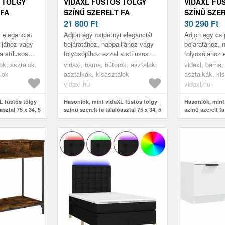
 TÖLGY
VIDAXL FÜSTÖS TÖLGY
VIDAXL FÜ
 FA
SZÍNŰ SZERELT FA
SZÍNŰ SZE
5 X 34, 5 X
TÁLALÓASZTAL 75 X 34, 5 X
21 800
Ft
TÁLALÓASZT
30 290
Ft
75 CM
75 CM
 eleganciát
Adjon egy csipetnyi eleganciát
Adjon egy csi
lijához vagy
bejáratához, nappalijához vagy
bejáratához, 
a stílusos
folyosójához ezzel a stílusos
folyosójához 
konzolasztallal.
konzolasztalla
ok, asztalok,
vidaxl, barna, bútorok, asztalok,
vidaxl, barna,
lok
asztalkák, kisasztalok
asztalkák, ki
vidaxl.hu
vidaxl.hu
L füstös tölgy
Hasonlók, mint vidaXL füstös tölgy
Hasonlók, mint
asztal 75 x 34, 5
színű szerelt fa tálalóasztal 75 x 34, 5
színű szerelt fa
x 75 cm
x 75 cm