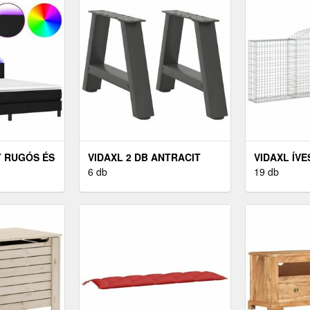
T RUGÓS ÉS
VIDAXL 2 DB ANTRACIT
VIDAXL ÍVE
ATRACCAL
ACÉL DOHÁNYZÓASZTAL
6 db
HORGANYZ
19 db
LÁBAK A-ALAKÚ 40X(30-31)
GABION KOS
CM
100/120 CM