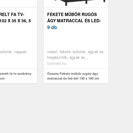
RELT FA TV-
FEKETE MŰBŐR RUGÓS
02 X 35 X 36, 5
ÁGY MATRACCAL ÉS LED-
DEL 140 X 190 CM
9 db
 bútorok, nappali
vidaxl, fekete, bútorok, ágyak és
kiegészítők, ágyak és
ágykeretek
butoraid.hu
erelt fa tv-szekrény
Összes Fekete műbőr rugós ágy
5 cm
matraccal és led-del 140 x 190 cm