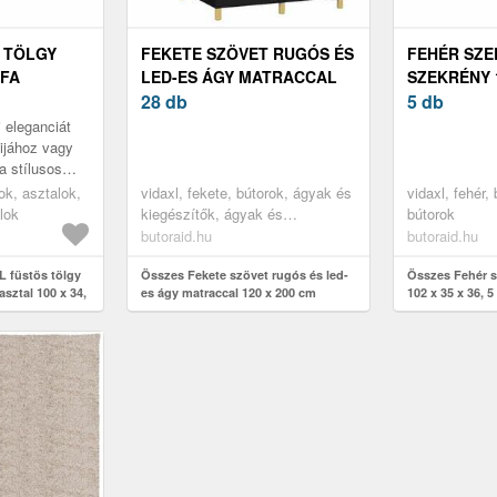
 TÖLGY
FEKETE SZÖVET RUGÓS ÉS
FEHÉR SZE
 FA
LED-ES ÁGY MATRACCAL
SZEKRÉNY 1
00 X 34, 5
120 X 200 CM
28 db
CM
5 db
 eleganciát
lijához vagy
a stílusos
ok, asztalok,
vidaxl, fekete, bútorok, ágyak és
vidaxl, fehér,
lok
kiegészítők, ágyak és
bútorok
ágykeretek
butoraid.hu
butoraid.hu
L füstös tölgy
Összes Fekete szövet rugós és led-
Összes Fehér sz
asztal 100 x 34,
es ágy matraccal 120 x 200 cm
102 x 35 x 36, 