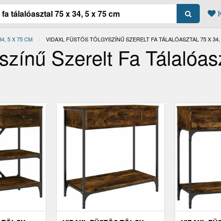
K
, 5 X 75 CM
JELENLEGI:
VIDAXL FÜSTÖS TÖLGYSZÍNŰ SZERELT FA TÁLALÓASZTAL 75 X 34, 
zínű Szerelt Fa Tálalóas