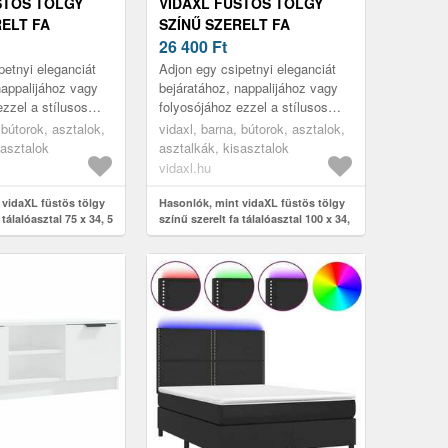
STÖS TÖLGY
VIDAXL FÜSTÖS TÖLGY
RELT FA
SZÍNŰ SZERELT FA
AL 75 X 34, 5 X
TÁLALÓASZTAL 100 X 34, 5
26 400
Ft
X 75 CM
petnyi eleganciát
Adjon egy csipetnyi eleganciát
nappalijához vagy
bejáratához, nappalijához vagy
ezzel a stílusos
folyosójához ezzel a stílusos
l.
konzolasztallal.
 bútorok, asztalok,
vidaxl, barna, bútorok, asztalok,
sasztalok
asztalkák, kisasztalok
vidaxl.hu
 vidaXL füstös tölgy
Hasonlók, mint vidaXL füstös tölgy
 tálalóasztal 75 x 34, 5
színű szerelt fa tálalóasztal 100 x 34,
5 x 75 cm