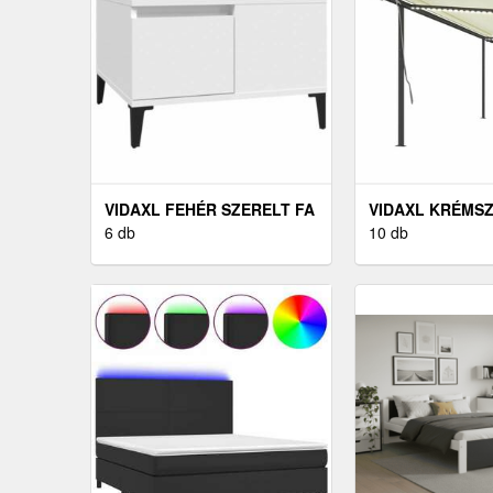
VIDAXL FEHÉR SZERELT FA
VIDAXL KRÉMSZ
DOHÁNYZÓASZTAL 55 X 55
6 db
AUTOMATA
10 db
X 36, 5 CM
SZÉLÉRZÉKELŐS
ES NAPELLENZŐ