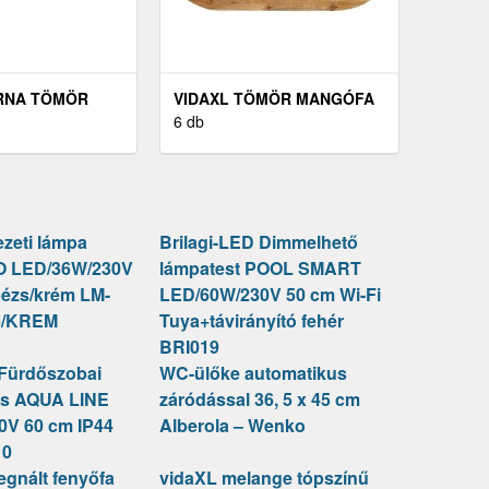
RNA TÖMÖR
VIDAXL TÖMÖR MANGÓFA
-SZEKRÉNY 110
OVÁLIS ASZTALLAP 110 X
6 db
M
40 X 2, 5 CM
zeti lámpa
Brilagi-LED Dimmelhető
 LED/36W/230V
lámpatest POOL SMART
bézs/krém LM-
LED/60W/230V 50 cm Wi-Fi
6/KREM
Tuya+távirányító fehér
BRI019
 Fürdőszobai
WC-ülőke automatikus
tás AQUA LINE
záródással 36, 5 x 45 cm
0V 60 cm IP44
Alberola – Wenko
10
egnált fenyőfa
vidaXL melange tópszínű