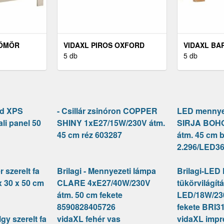
TÖMÖR
VIDAXL PIROS OXFORD
VIDAXL BA
LÓLÁDA
SZÖVET KERTI PADPÁRNA
5 db
AKÁCFA TV
5 db
 49 X 54 CM
180 X 50 X 7 CM
X 30 X 40 C
ld XPS
- Csillár zsinóron COPPER
LED mennye
ali panel 50
SHINY 1xE27/15W/230V átm.
SIRJA BOHO
45 cm réz 603287
átm. 45 cm 
2.296/LED3
 szerelt fa
Brilagi - Mennyezeti lámpa
Brilagi-LED
x 30 x 50 cm
CLARE 4xE27/40W/230V
tükörvilágí
átm. 50 cm fekete
LED/18W/23
8590828405726
fekete BRI3
gy szerelt fa
vidaXL fehér vas
vidaXL impr