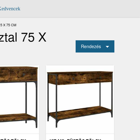
edvencek
5 X 75 CM
ztal 75 X
Rendezés