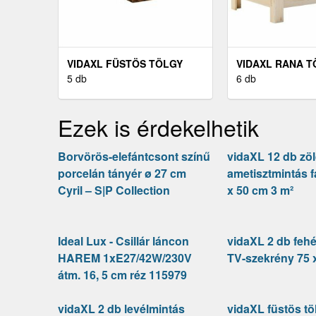
VIDAXL FÜSTÖS TÖLGY
VIDAXL RANA 
SZÍNŰ SZERELT FA
5 db
FENYŐFA TÁRO
6 db
ÁGYKERET FIÓKOKKAL 90
FEDÉLLEL 100 X
X 200 CM
Ezek is érdekelhetik
Borvörös-elefántcsont színű
vidaXL 12 db zö
porcelán tányér ø 27 cm
ametisztmintás f
Cyril – S|P Collection
x 50 cm 3 m²
Ideal Lux - Csillár láncon
vidaXL 2 db fehér
HAREM 1xE27/42W/230V
TV-szekrény 75 
átm. 16, 5 cm réz 115979
vidaXL 2 db levélmintás
vidaXL füstös töl