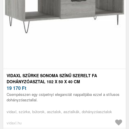
VIDAXL SZÜRKE SONOMA SZÍNŰ SZERELT FA
DOHÁNYZÓASZTAL 102 X 50 X 40 CM
19 170
Ft
Csempésszen egy csipetnyi eleganciát nappalijába ezzel a stílusos
dohányzóasztallal.
vidaxl, szürke, bútorok, asztalok, asztalkák, dohányzóasztalok
vidaxl.hu