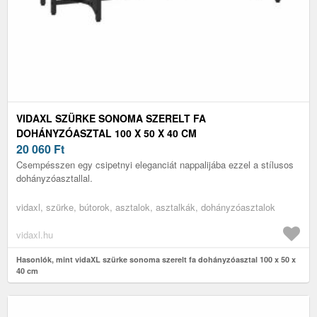
VIDAXL SZÜRKE SONOMA SZERELT FA
DOHÁNYZÓASZTAL 100 X 50 X 40 CM
20 060
Ft
Csempésszen egy csipetnyi eleganciát nappalijába ezzel a stílusos
dohányzóasztallal.
vidaxl, szürke, bútorok, asztalok, asztalkák, dohányzóasztalok
vidaxl.hu
Hasonlók, mint vidaXL szürke sonoma szerelt fa dohányzóasztal 100 x 50 x
40 cm