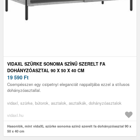
VIDAXL SZÜRKE SONOMA SZÍNŰ SZERELT FA
DOHÁNYZÓASZTAL 90 X 50 X 40 CM
19 590
Ft
Csempésszen egy csipetnyi eleganciát nappalijába ezzel a stílusos
dohányzóasztallal.
vidaxl, szürke, bútorok, asztalok, asztalkák, dohányzóasztalok
vidaxl.hu
Hasonlók, mint vidaXL szürke sonoma színű szerelt fa dohányzóasztal 90 x
50 x 40 cm