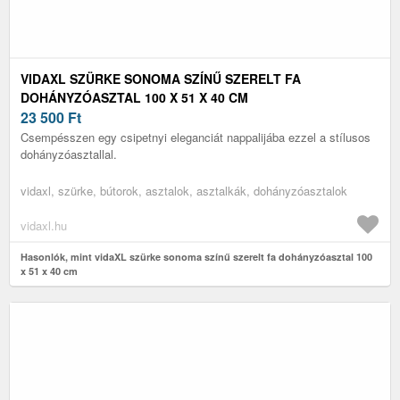
VIDAXL SZÜRKE SONOMA SZÍNŰ SZERELT FA
DOHÁNYZÓASZTAL 100 X 51 X 40 CM
23 500
Ft
Csempésszen egy csipetnyi eleganciát nappalijába ezzel a stílusos
dohányzóasztallal.
vidaxl, szürke, bútorok, asztalok, asztalkák, dohányzóasztalok
vidaxl.hu
Hasonlók, mint vidaXL szürke sonoma színű szerelt fa dohányzóasztal 100
x 51 x 40 cm