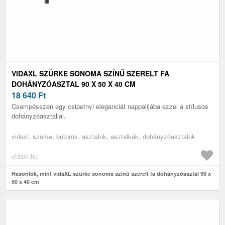
VIDAXL SZÜRKE SONOMA SZÍNŰ SZERELT FA
DOHÁNYZÓASZTAL 90 X 50 X 40 CM
18 640
Ft
Csempésszen egy csipetnyi eleganciát nappalijába ezzel a stílusos
dohányzóasztallal.
vidaxl, szürke, bútorok, asztalok, asztalkák, dohányzóasztalok
vidaxl.hu
Hasonlók, mint vidaXL szürke sonoma színű szerelt fa dohányzóasztal 90 x
50 x 40 cm