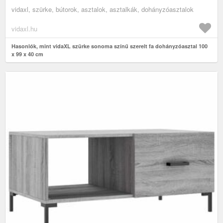
vidaxl, szürke, bútorok, asztalok, asztalkák, dohányzóasztalok
vidaxl.hu
Hasonlók, mint vidaXL szürke sonoma színű szerelt fa dohányzóasztal 100
x 99 x 40 cm