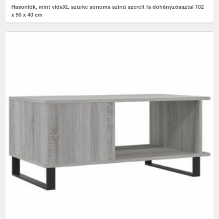
Hasonlók, mint vidaXL szürke sonoma színű szerelt fa dohányzóasztal 102
x 50 x 40 cm