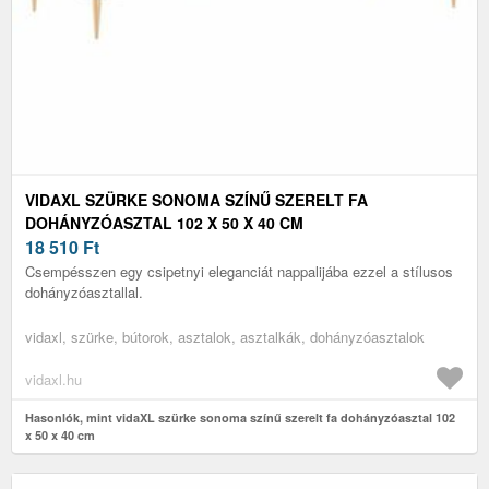
VIDAXL SZÜRKE SONOMA SZÍNŰ SZERELT FA
DOHÁNYZÓASZTAL 102 X 50 X 40 CM
18 510
Ft
Csempésszen egy csipetnyi eleganciát nappalijába ezzel a stílusos
dohányzóasztallal.
vidaxl, szürke, bútorok, asztalok, asztalkák, dohányzóasztalok
vidaxl.hu
Hasonlók, mint vidaXL szürke sonoma színű szerelt fa dohányzóasztal 102
x 50 x 40 cm