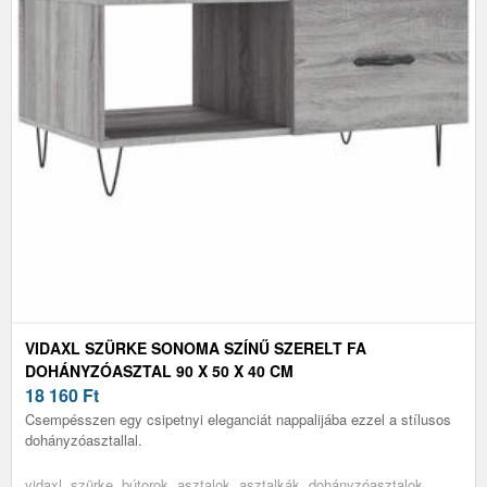
VIDAXL SZÜRKE SONOMA SZÍNŰ SZERELT FA
DOHÁNYZÓASZTAL 90 X 50 X 40 CM
18 160
Ft
Csempésszen egy csipetnyi eleganciát nappalijába ezzel a stílusos
dohányzóasztallal.
vidaxl, szürke, bútorok, asztalok, asztalkák, dohányzóasztalok