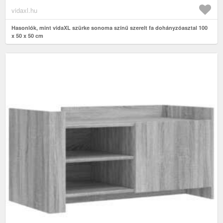
vidaxl.hu
Hasonlók, mint vidaXL szürke sonoma színű szerelt fa dohányzóasztal 100
x 50 x 50 cm