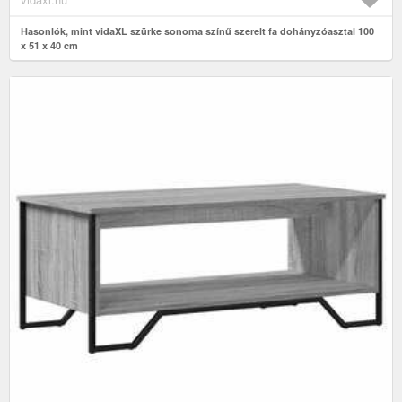
Hasonlók, mint vidaXL szürke sonoma színű szerelt fa dohányzóasztal 100
x 51 x 40 cm