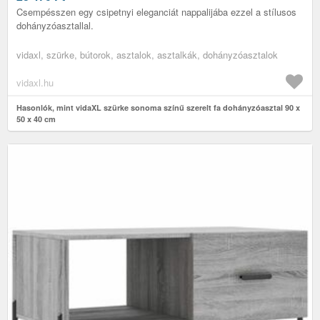
Csempésszen egy csipetnyi eleganciát nappalijába ezzel a stílusos
dohányzóasztallal.
vidaxl, szürke, bútorok, asztalok, asztalkák, dohányzóasztalok
vidaxl.hu
Hasonlók, mint vidaXL szürke sonoma színű szerelt fa dohányzóasztal 90 x
50 x 40 cm