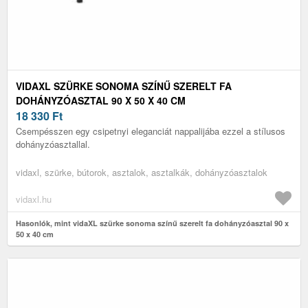
VIDAXL SZÜRKE SONOMA SZÍNŰ SZERELT FA
DOHÁNYZÓASZTAL 90 X 50 X 40 CM
18 330
Ft
Csempésszen egy csipetnyi eleganciát nappalijába ezzel a stílusos
dohányzóasztallal.
vidaxl, szürke, bútorok, asztalok, asztalkák, dohányzóasztalok
vidaxl.hu
Hasonlók, mint vidaXL szürke sonoma színű szerelt fa dohányzóasztal 90 x
50 x 40 cm