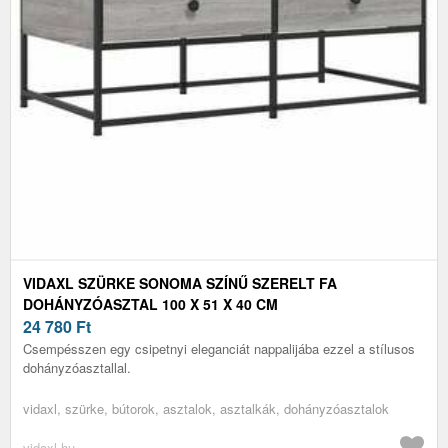
VIDAXL SZÜRKE SONOMA SZÍNŰ SZERELT FA
DOHÁNYZÓASZTAL 100 X 51 X 40 CM
24 780
Ft
Csempésszen egy csipetnyi eleganciát nappalijába ezzel a stílusos
dohányzóasztallal.
vidaxl, szürke, bútorok, asztalok, asztalkák, dohányzóasztalok
vidaxl.hu