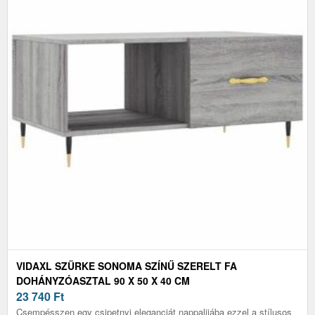
VIDAXL SZÜRKE SONOMA SZÍNŰ SZERELT FA
DOHÁNYZÓASZTAL 90 X 50 X 40 CM
23 740
Ft
Csempésszen egy csipetnyi eleganciát nappalijába ezzel a stílusos