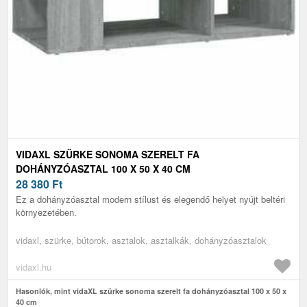
VIDAXL SZÜRKE SONOMA SZERELT FA
DOHÁNYZÓASZTAL 100 X 50 X 40 CM
28 380
Ft
Ez a dohányzóasztal modern stílust és elegendő helyet nyújt beltéri
környezetében.
vidaxl, szürke, bútorok, asztalok, asztalkák, dohányzóasztalok
vidaxl.hu
Hasonlók, mint vidaXL szürke sonoma szerelt fa dohányzóasztal 100 x 50 x
40 cm