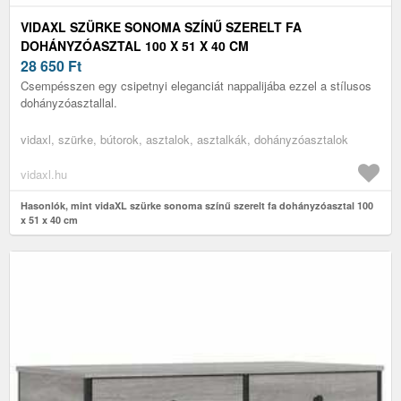
VIDAXL SZÜRKE SONOMA SZÍNŰ SZERELT FA
DOHÁNYZÓASZTAL 100 X 51 X 40 CM
28 650
Ft
Csempésszen egy csipetnyi eleganciát nappalijába ezzel a stílusos
dohányzóasztallal.
vidaxl, szürke, bútorok, asztalok, asztalkák, dohányzóasztalok
vidaxl.hu
Hasonlók, mint vidaXL szürke sonoma színű szerelt fa dohányzóasztal 100
x 51 x 40 cm