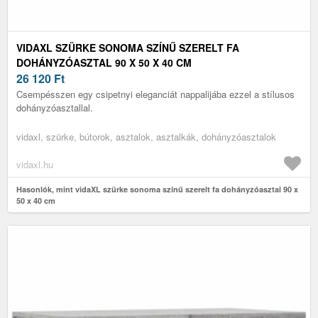
VIDAXL SZÜRKE SONOMA SZÍNŰ SZERELT FA
DOHÁNYZÓASZTAL 90 X 50 X 40 CM
26 120
Ft
Csempésszen egy csipetnyi eleganciát nappalijába ezzel a stílusos
dohányzóasztallal.
vidaxl, szürke, bútorok, asztalok, asztalkák, dohányzóasztalok
vidaxl.hu
Hasonlók, mint vidaXL szürke sonoma színű szerelt fa dohányzóasztal 90 x
50 x 40 cm