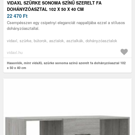
VIDAXL SZÜRKE SONOMA SZÍNŰ SZERELT FA
DOHÁNYZÓASZTAL 102 X 50 X 40 CM
22 470
Ft
Csempésszen egy csipetnyi eleganciát nappalijába ezzel a stílusos
dohányzóasztallal.
vidaxl, szürke, bútorok, asztalok, asztalkák, dohányzóasztalok
vidaxl.hu
Hasonlók, mint vidaXL szürke sonoma színű szerelt fa dohányzóasztal 102
x 50 x 40 cm