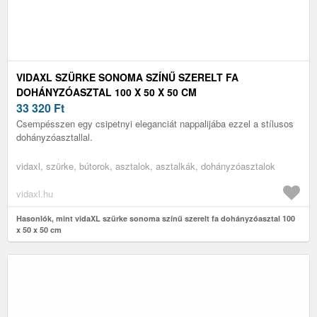
VIDAXL SZÜRKE SONOMA SZÍNŰ SZERELT FA
DOHÁNYZÓASZTAL 100 X 50 X 50 CM
33 320
Ft
Csempésszen egy csipetnyi eleganciát nappalijába ezzel a stílusos
dohányzóasztallal.
vidaxl, szürke, bútorok, asztalok, asztalkák, dohányzóasztalok
vidaxl.hu
Hasonlók, mint vidaXL szürke sonoma színű szerelt fa dohányzóasztal 100
x 50 x 50 cm