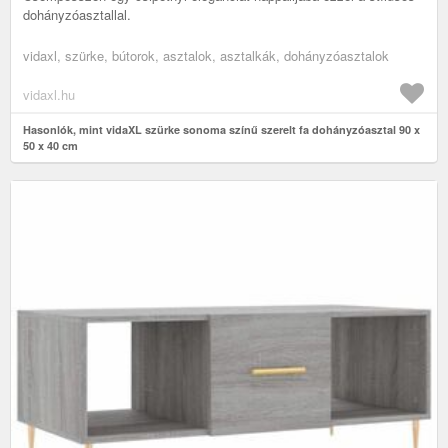
dohányzóasztallal.
vidaxl, szürke, bútorok, asztalok, asztalkák, dohányzóasztalok
vidaxl.hu
Hasonlók, mint vidaXL szürke sonoma színű szerelt fa dohányzóasztal 90 x
50 x 40 cm