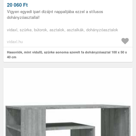
20 060
Ft
Vigyen egyedi ipari dizájnt nappalijába ezzel a stílusos
dohányzóasztallal!
vidaxl, szürke, bútorok, asztalok, asztalkák, dohányzóasztalok
vidaxl.hu
Hasonlók, mint vidaXL szürke sonoma szerelt fa dohányzóasztal 100 x 50 x
40 cm