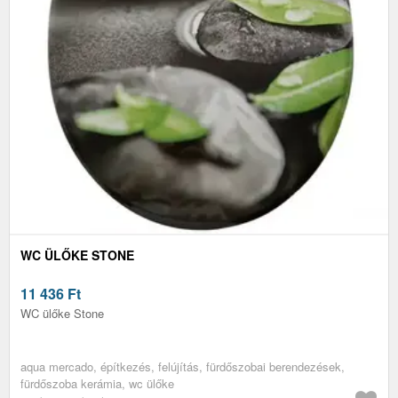
WC ÜLŐKE STONE
11 436
Ft
WC ülőke Stone
aqua mercado, építkezés, felújítás, fürdőszobai berendezések,
fürdőszoba kerámia, wc ülőke