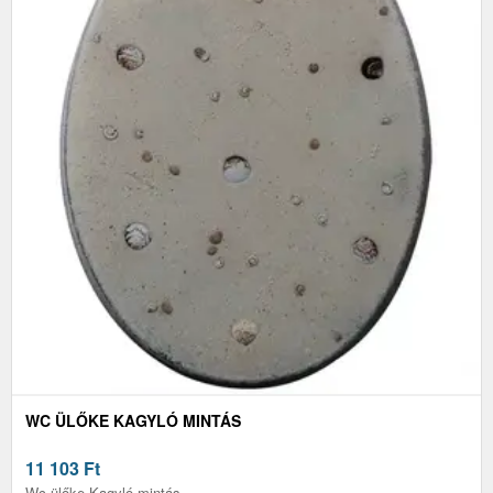
WC ÜLŐKE KAGYLÓ MINTÁS
11 103
Ft
Wc ülőke Kagyló mintás