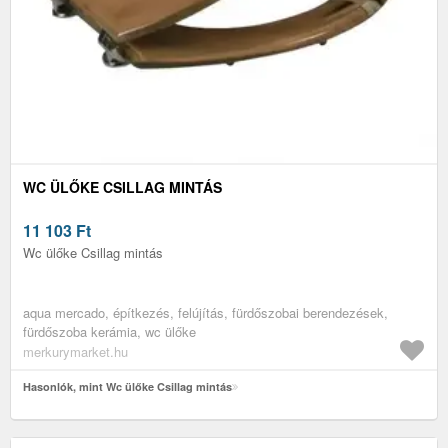
WC ÜLŐKE CSILLAG MINTÁS
11 103
Ft
Wc ülőke Csillag mintás
aqua mercado, építkezés, felújítás, fürdőszobai berendezések,
fürdőszoba kerámia, wc ülőke
merkurymarket.hu
Hasonlók, mint Wc ülőke Csillag mintás