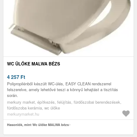
WC ÜLŐKE MALWA BÉZS
4 257
Ft
Polipropilénből készült WC-ülés, EASY CLEAN rendszerrel
felszerelve, amely lehetővé teszi a könnyű lehajtást a tisztítás
során.
merkury market, építkezés, felújítás, fürdőszobai berendezések,
fürdőszoba kerámia, wc ülőke
merkurymarket.hu
Hasonlók, mint Wc ülőke MALWA bézs