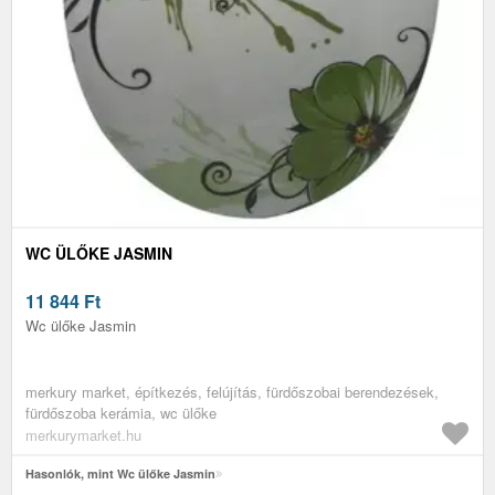
WC ÜLŐKE JASMIN
11 844
Ft
Wc ülőke Jasmin
merkury market, építkezés, felújítás, fürdőszobai berendezések,
fürdőszoba kerámia, wc ülőke
merkurymarket.hu
Hasonlók, mint Wc ülőke Jasmin