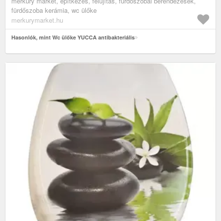
merkury market, építkezés, felújítás, fürdőszobai berendezések,
fürdőszoba kerámia, wc ülőke
merkurymarket.hu
Hasonlók, mint Wc ülőke YUCCA antibakteriális