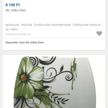
8 106
Ft
Wc ülőke Zeta
építkezés, felújítás, fürdőszobai berendezések, fürdőszoba kerámia,
wc ülőke
merkurymarket.hu
Hasonlók, mint Wc ülőke Zeta