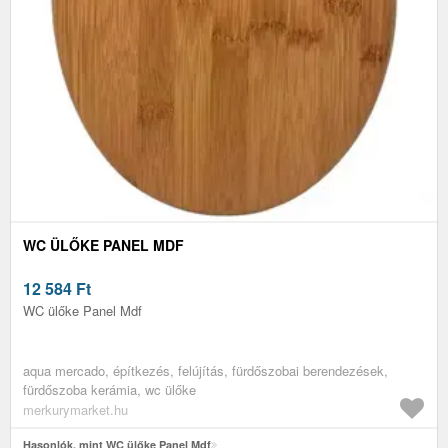
WC ÜLŐKE PANEL MDF
12 584
Ft
WC ülőke Panel Mdf
aqua mercado, építkezés, felújítás, fürdőszobai berendezések,
fürdőszoba kerámia, wc ülőke
merkurymarket.hu
Hasonlók, mint WC ülőke Panel Mdf