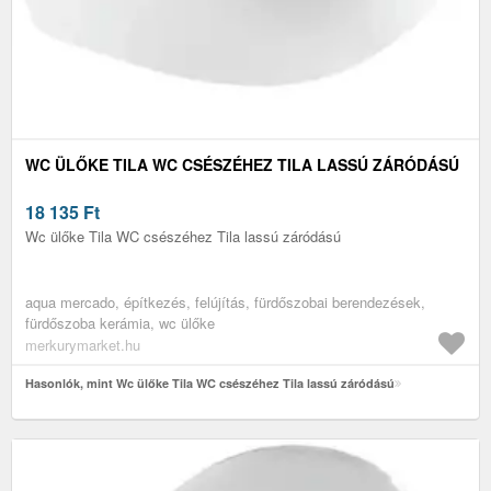
WC ÜLŐKE TILA WC CSÉSZÉHEZ TILA LASSÚ ZÁRÓDÁSÚ
18 135
Ft
Wc ülőke Tila WC csészéhez Tila lassú záródású
aqua mercado, építkezés, felújítás, fürdőszobai berendezések,
fürdőszoba kerámia, wc ülőke
merkurymarket.hu
Hasonlók, mint Wc ülőke Tila WC csészéhez Tila lassú záródású