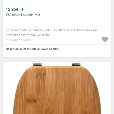
12 954
Ft
WC ülőke Lavenda Mdf
aqua mercado, építkezés, felújítás, fürdőszobai berendezések,
fürdőszoba kerámia, wc ülőke
merkurymarket.hu
Hasonlók, mint WC ülőke Lavenda Mdf