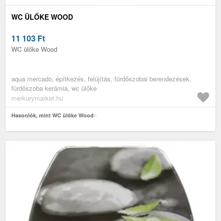
WC ÜLŐKE WOOD
11 103
Ft
WC ülőke Wood
aqua mercado, építkezés, felújítás, fürdőszobai berendezések,
fürdőszoba kerámia, wc ülőke
merkurymarket.hu
Hasonlók, mint WC ülőke Wood