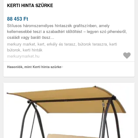
KERTI HINTA SZÜRKE
88 453
Ft
Stílusos háromszemélyes hintaszék grafitszínben, amely
kellemesebbé teszi a szabadtéri időtöltést – legyen szó pihenésről,
családi vagy baráti össz...
merkury market, kert, erkély és terasz, bútorok teraszra, kerti
bútorok, kerti hinták
merkurymarket.hu
Hasonlók, mint Kerti hinta szürke