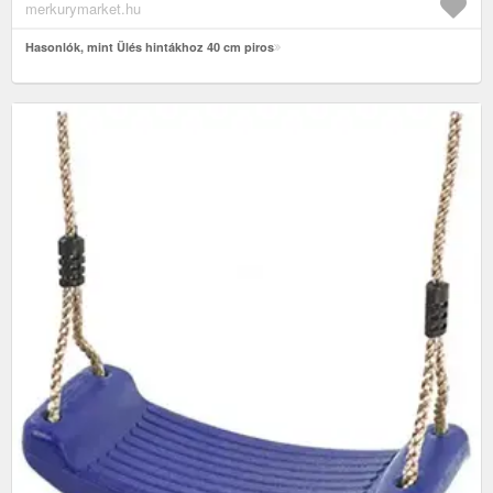
kerti hinták
merkurymarket.hu
Hasonlók, mint Ülés hintákhoz 40 cm piros