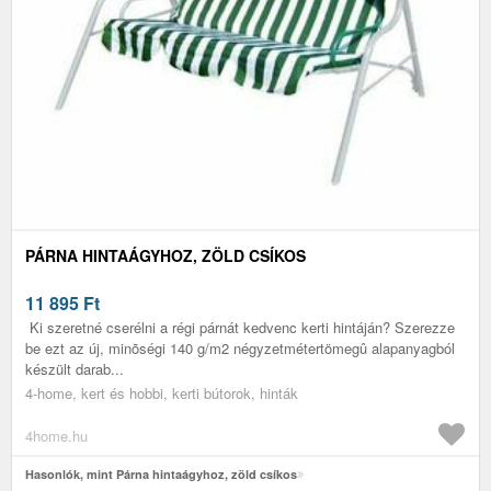
PÁRNA HINTAÁGYHOZ, ZÖLD CSÍKOS
11 895
Ft
Ki szeretné cserélni a régi párnát kedvenc kerti hintáján? Szerezze
be ezt az új, minõségi 140 g/m2 négyzetmétertömegû alapanyagból
készült darab...
4-home, kert és hobbi, kerti bútorok, hinták
4home.hu
Hasonlók, mint Párna hintaágyhoz, zöld csíkos