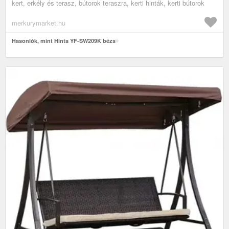
kert, erkély és terasz, bútorok teraszra, kerti hinták, kerti bútorok
merkurymarket.hu
Hasonlók, mint Hinta YF-SW209K bézs