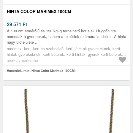
HINTA COLOR MARIMEX 100CM
29 571
Ft
A 100 cm átmérőjű és 150 kg-ig terhelhető kör alakú függőhinta
nemcsak a gyermekek, hanem a felnőttek számára is ideális. A hinta
nagy ülőfelülete ...
marimex, kert, kert és szabadidő, kerti játékok gyerekeknek, kerti
hinták gyerekeknek, kerti bútorok, kerti hinták, gyerek kerti bútorok,
kertépítés
merkurymarket.hu
Hasonlók, mint Hinta Color Marimex 100CM