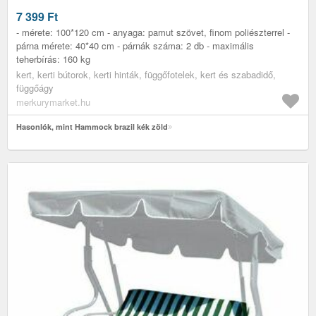
7 399
Ft
- mérete: 100*120 cm - anyaga: pamut szövet, finom poliészterrel -
párna mérete: 40*40 cm - párnák száma: 2 db - maximális
teherbírás: 160 kg
kert, kerti bútorok, kerti hinták, függőfotelek, kert és szabadidő,
függőágy
merkurymarket.hu
Hasonlók, mint Hammock brazil kék zöld