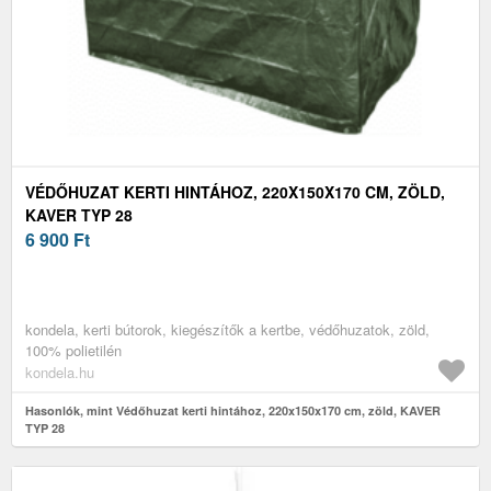
VÉDŐHUZAT KERTI HINTÁHOZ, 220X150X170 CM, ZÖLD,
KAVER TYP 28
6 900
Ft
kondela, kerti bútorok, kiegészítők a kertbe, védőhuzatok, zöld,
100% polietilén
kondela.hu
Hasonlók, mint Védőhuzat kerti hintához, 220x150x170 cm, zöld, KAVER
TYP 28