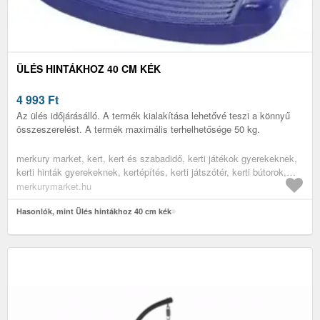
ÜLÉS HINTÁKHOZ 40 CM KÉK
4 993
Ft
Az ülés időjárásálló. A termék kialakítása lehetővé teszi a könnyű
összeszerelést. A termék maximális terhelhetősége 50 kg.
merkury market, kert, kert és szabadidő, kerti játékok gyerekeknek,
kerti hinták gyerekeknek, kertépítés, kerti játszótér, kerti bútorok,
kerti hinták
merkurymarket.hu
Hasonlók, mint Ülés hintákhoz 40 cm kék