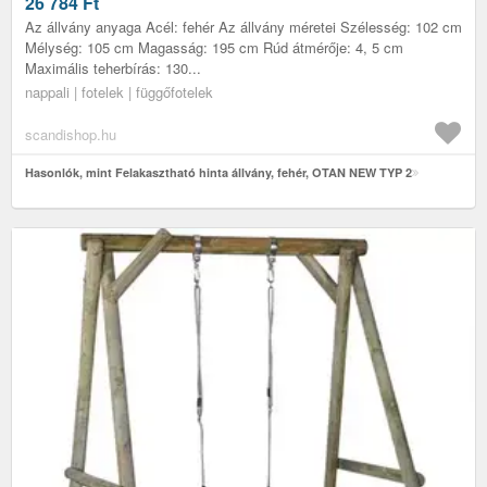
26 784
Ft
Az állvány anyaga Acél: fehér Az állvány méretei Szélesség: 102 cm
Mélység: 105 cm Magasság: 195 cm Rúd átmérője: 4, 5 cm
Maximális teherbírás: 130...
nappali | fotelek | függőfotelek
scandishop.hu
Hasonlók, mint Felakasztható hinta állvány, fehér, OTAN NEW TYP 2