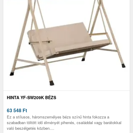
HINTA YF-SW209K BÉZS
63 548
Ft
Ez a stílusos, háromszemélyes bézs színű hinta fokozza a
szabadban töltött idő élményét pihenés, családdal vagy barátokkal
való beszélgetés közben....