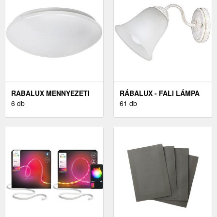
RABALUX MENNYEZETI
RÁBALUX - FALI LÁMPA
LED LÁMPA, LED/24
6 db
1XE27/40W/230V
61 db
W/230 V