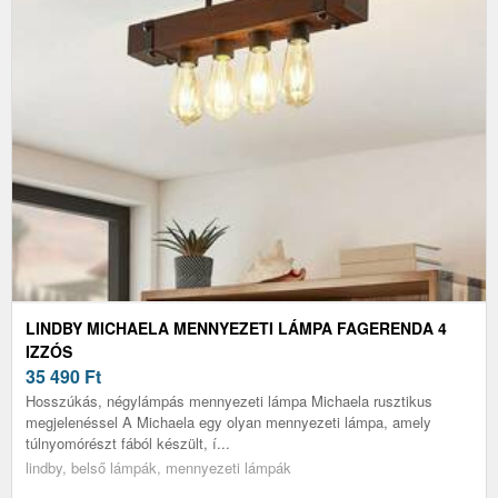
LINDBY MICHAELA MENNYEZETI LÁMPA FAGERENDA 4
IZZÓS
35 490
Ft
Hosszúkás, négylámpás mennyezeti lámpa Michaela rusztikus
megjelenéssel A Michaela egy olyan mennyezeti lámpa, amely
túlnyomórészt fából készült, í...
lindby, belső lámpák, mennyezeti lámpák