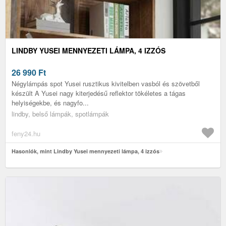
LINDBY YUSEI MENNYEZETI LÁMPA, 4 IZZÓS
26 990
Ft
Négylámpás spot Yusei rusztikus kivitelben vasból és szövetből
készült A Yusei nagy kiterjedésű reflektor tökéletes a tágas
helyiségekbe, és nagyfo...
lindby, belső lámpák, spotlámpák
feny24.hu
Hasonlók, mint Lindby Yusei mennyezeti lámpa, 4 izzós