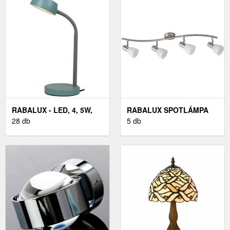
RABALUX - LED, 4, 5W,
RABALUX SPOTLÁMPA
230V
28 db
4× E14 / 40W / 230V
5 db