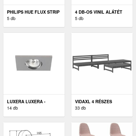
PHILIPS HUE FLUX STRIP
4 DB-OS VINIL ALÁTÉT
LIGHT 4 M
5 db
KÉSZLET
5 db
LUXERA LUXERA -
VIDAXL 4 RÉSZES
BEÉPÍTHETŐ LÁMPA
14 db
SZÜRKE TÖMÖR
33 db
1XGU10/50W
FENYŐFA KERTI
ÜLŐGARNITÚRA