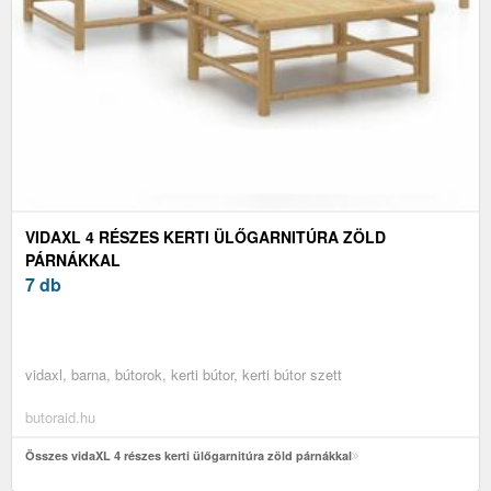
VIDAXL 4 RÉSZES KERTI ÜLŐGARNITÚRA ZÖLD
PÁRNÁKKAL
7 db
vidaxl, barna, bútorok, kerti bútor, kerti bútor szett
butoraid.hu
Összes vidaXL 4 részes kerti ülőgarnitúra zöld párnákkal