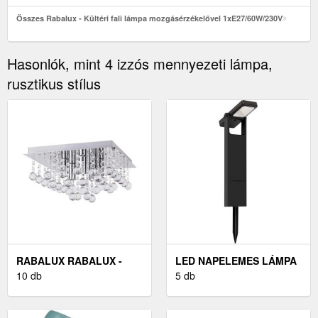
Összes Rabalux - Kültéri fali lámpa mozgásérzékelővel 1xE27/60W/230V
Hasonlók, mint 4 izzós mennyezeti lámpa,
rusztikus stílus
RABALUX RABALUX -
LED NAPELEMES LÁMPA
MENNYEZETI LÁMPA
10 db
20 LM
5 db
5XE14/40W