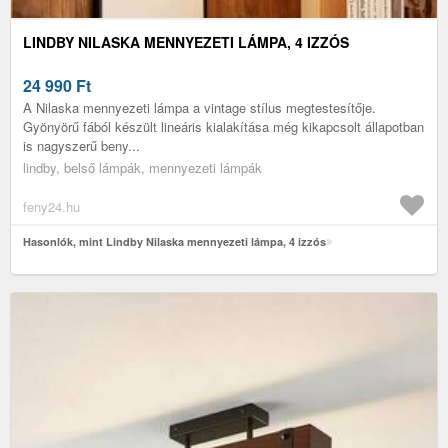
LINDBY NILASKA MENNYEZETI LÁMPA, 4 IZZÓS
24 990
Ft
A Nilaska mennyezeti lámpa a vintage stílus megtestesítője.
Gyönyörű fából készült lineáris kialakítása még kikapcsolt állapotban
is nagyszerű beny...
lindby, belső lámpák, mennyezeti lámpák
feny24.hu
Hasonlók, mint Lindby Nilaska mennyezeti lámpa, 4 izzós