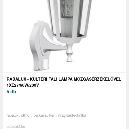
RABALUX - KÜLTÉRI FALI LÁMPA MOZGÁSÉRZÉKELŐVEL
1XE27/60W/230V
5 db
rabalux, otthon, barkács, kert, világítástechnika
butoraid.hu