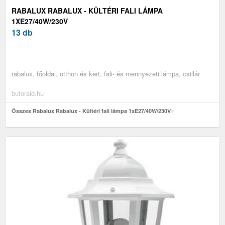
RABALUX RABALUX - KÜLTÉRI FALI LÁMPA
1XE27/40W/230V
13 db
rabalux, főoldal, otthon és kert, fali- és mennyezeti lámpa, csillár
butoraid.hu
Összes Rabalux Rabalux - Kültéri fali lámpa 1xE27/40W/230V