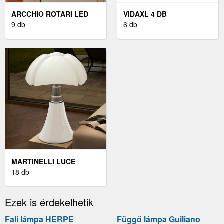
ARCCHIO ROTARI LED
VIDAXL 4 DB
MENNYEZETI LÁMPA,
9 db
LEVÉLMINTÁS SZÖVET
6 db
FEKETE
ALACSONY HÁTTÁMLÁJÚ
SZÉKPÁRNA
MARTINELLI LUCE
PIPISTRELLO - ASZTALI
18 db
LÁMPA, FEHÉR
Ezek is érdekelhetik
Fali lámpa HERPE
Függő lámpa Guiliano