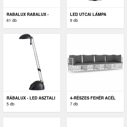
RABALUX RABALUX -
LED UTCAI LÁMPA
FALI LÁMPA
61 db
LED/30W/230V IP65
9 db
1XE27/40W/230V
RÁBALUX - LED ASZTALI
4-RÉSZES FEHÉR ACÉL
LÁMPA 1XLED/5W/230V
5 db
KERTI ÜLŐGARNITÚRA
7 db
PÁRNÁKKAL