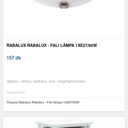
RABALUX RABALUX - FALI LÁMPA 1XE27/60W
157 db
rabalux, otthon, barkács, kert, világítástechnika
butoraid.hu
Összes Rabalux Rabalux - Fali lámpa 1xE27/60W