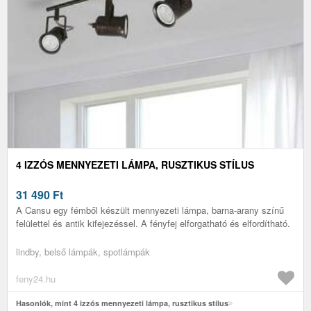
4 IZZÓS MENNYEZETI LÁMPA, RUSZTIKUS STÍLUS
31 490
Ft
A Cansu egy fémből készült mennyezeti lámpa, barna-arany színű
felülettel és antik kifejezéssel. A fényfej elforgatható és elfordítható.
lindby, belső lámpák, spotlámpák
feny24.hu
Hasonlók, mint 4 izzós mennyezeti lámpa, rusztikus stílus