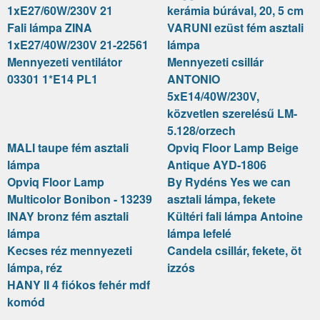
1xE27/60W/230V 21
kerámia búrával, 20, 5 cm
Fali lámpa ZINA
VARUNI ezüst fém asztali
1xE27/40W/230V 21-22561
lámpa
Mennyezeti ventilátor
Mennyezeti csillár
03301 1*E14 PL1
ANTONIO
5xE14/40W/230V,
közvetlen szerelésű LM-
5.128/orzech
MALI taupe fém asztali
Opviq Floor Lamp Beige
lámpa
Antique AYD-1806
Opviq Floor Lamp
By Rydéns Yes we can
Multicolor Bonibon - 13239
asztali lámpa, fekete
INAY bronz fém asztali
Kültéri fali lámpa Antoine
lámpa
lámpa lefelé
Kecses réz mennyezeti
Candela csillár, fekete, öt
lámpa, réz
izzós
HANY II 4 fiókos fehér mdf
komód