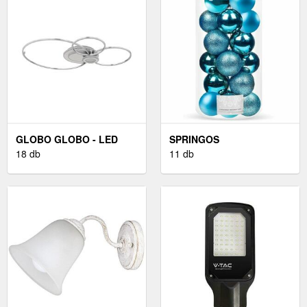
GLOBO GLOBO - LED
SPRINGOS
MENNYEZETI LÁMPA
18 db
KARÁCSONYFA GÖMBÖK
11 db
LED/36W/230V
4 CM 20 DB.