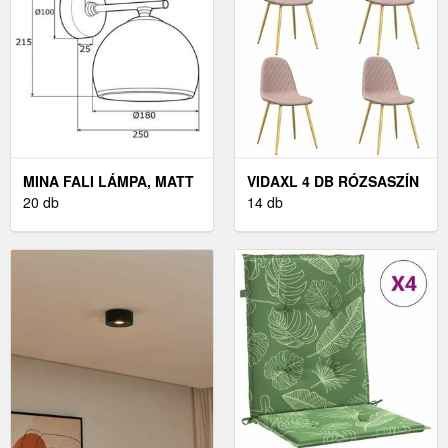
MINA FALI LÁMPA, MATT
VIDAXL 4 DB RÓZSASZÍN
KRÓM
20 db
BÁRSONY ÉTKEZŐSZÉK
14 db