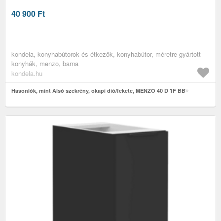
40 900
Ft
kondela, konyhabútorok és étkezők, konyhabútor, méretre gyártott
konyhák, menzo, barna
kondela.hu
Hasonlók, mint Alsó szekrény, okapi dió/fekete, MENZO 40 D 1F BB