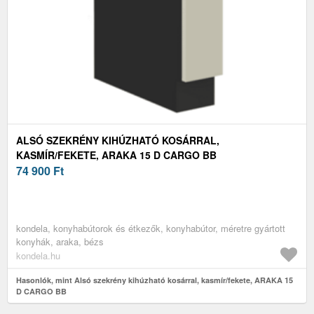
ALSÓ SZEKRÉNY KIHÚZHATÓ KOSÁRRAL,
KASMÍR/FEKETE, ARAKA 15 D CARGO BB
74 900
Ft
kondela, konyhabútorok és étkezők, konyhabútor, méretre gyártott
konyhák, araka, bézs
kondela.hu
Hasonlók, mint Alsó szekrény kihúzható kosárral, kasmír/fekete, ARAKA 15
D CARGO BB