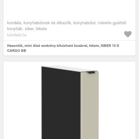
kondela, konyhabútorok és étkezők, konyhabútor, méretre gyártott
konyhák, siber, fekete
kondela.hu
Hasonlók, mint Alsó szekrény kihúzható kosárral, fekete, SIBER 15 D
CARGO BB