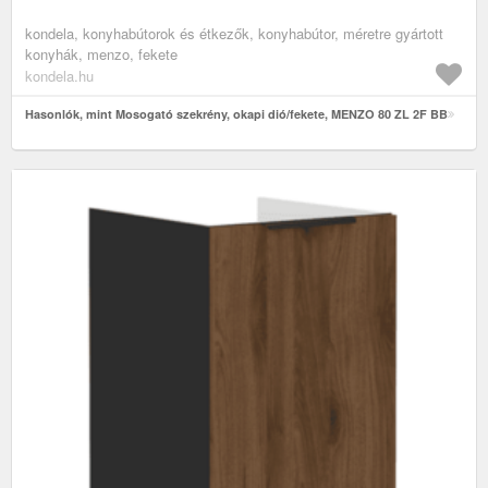
kondela, konyhabútorok és étkezők, konyhabútor, méretre gyártott
konyhák, menzo, fekete
kondela.hu
Hasonlók, mint Mosogató szekrény, okapi dió/fekete, MENZO 80 ZL 2F BB