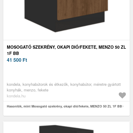
MOSOGATÓ SZEKRÉNY, OKAPI DIÓ/FEKETE, MENZO 50 ZL
1F BB
41 500
Ft
kondela, konyhabútorok és étkezők, konyhabútor, méretre gyártott
konyhák, menzo, fekete
kondela.hu
Hasonlók, mint Mosogató szekrény, okapi dió/fekete, MENZO 50 ZL 1F BB