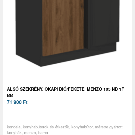
ALSÓ SZEKRÉNY, OKAPI DIÓ/FEKETE, MENZO 105 ND 1F
BB
71 900
Ft
kondela, konyhabútorok és étkezők, konyhabútor, méretre gyártott
konyhák, menzo, barna