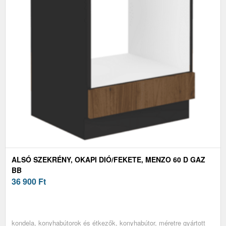
ALSÓ SZEKRÉNY, OKAPI DIÓ/FEKETE, MENZO 60 D GAZ
BB
36 900
Ft
kondela, konyhabútorok és étkezők, konyhabútor, méretre gyártott