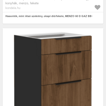
konyhák, menzo, fekete
kondela.hu
Hasonlók, mint Alsó szekrény, okapi dió/fekete, MENZO 60 D GAZ BB