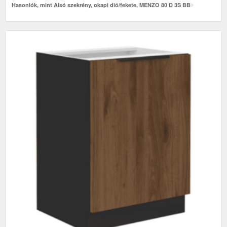
Hasonlók, mint Alsó szekrény, okapi dió/fekete, MENZO 80 D 3S BB