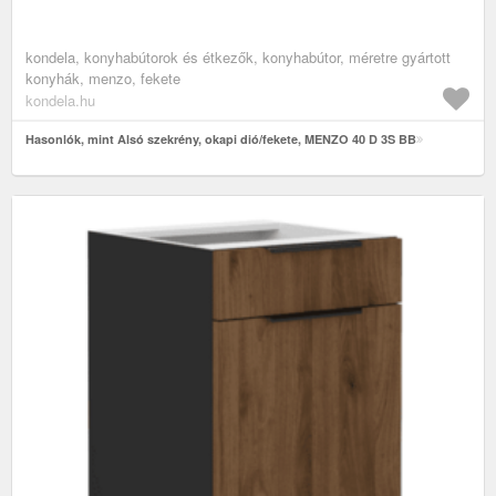
kondela, konyhabútorok és étkezők, konyhabútor, méretre gyártott
konyhák, menzo, fekete
kondela.hu
Hasonlók, mint Alsó szekrény, okapi dió/fekete, MENZO 40 D 3S BB