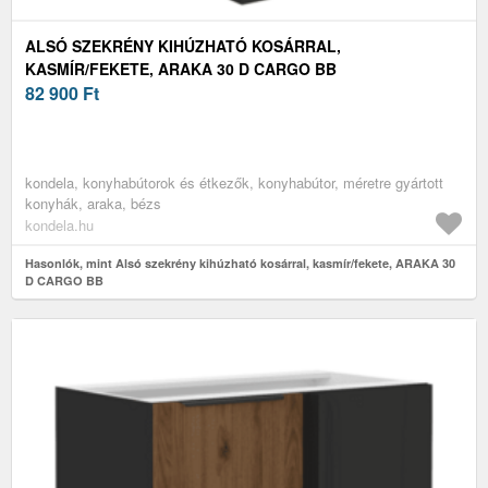
ALSÓ SZEKRÉNY KIHÚZHATÓ KOSÁRRAL,
KASMÍR/FEKETE, ARAKA 30 D CARGO BB
82 900
Ft
kondela, konyhabútorok és étkezők, konyhabútor, méretre gyártott
konyhák, araka, bézs
kondela.hu
Hasonlók, mint Alsó szekrény kihúzható kosárral, kasmír/fekete, ARAKA 30
D CARGO BB