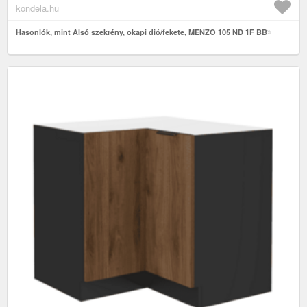
kondela.hu
Hasonlók, mint Alsó szekrény, okapi dió/fekete, MENZO 105 ND 1F BB