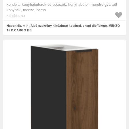
kondela, konyhabútorok és étkezők, konyhabútor, méretre gyártott
konyhák, menzo, barna
kondela.hu
Hasonlók, mint Alsó szekrény kihúzható kosárral, okapi dió/fekete, MENZO
15 D CARGO BB