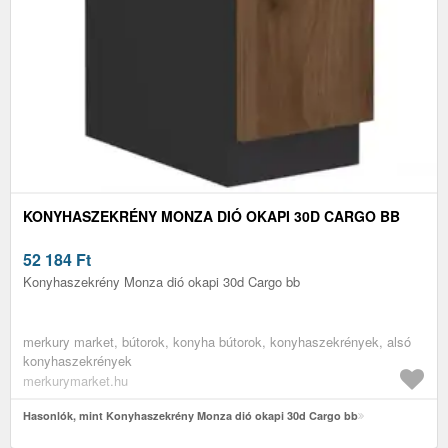
KONYHASZEKRÉNY MONZA DIÓ OKAPI 30D CARGO BB
52 184
Ft
Konyhaszekrény Monza dió okapi 30d Cargo bb
merkury market, bútorok, konyha bútorok, konyhaszekrények, alsó
konyhaszekrények
merkurymarket.hu
Hasonlók, mint Konyhaszekrény Monza dió okapi 30d Cargo bb