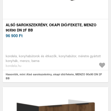
ALSÓ SAROKSZEKRÉNY, OKAPI DIÓ/FEKETE, MENZO
90X90 DN 2F BB
96 900
Ft
kondela, konyhabútorok és étkezők, konyhabútor, méretre gyártott
konyhák, menzo, barna
kondela.hu
Hasonlók, mint Alsó sarokszekrény, okapi dió/fekete, MENZO 90x90 DN 2F
BB