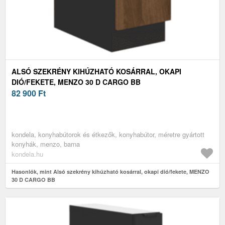
ALSÓ SZEKRÉNY KIHÚZHATÓ KOSÁRRAL, OKAPI
DIÓ/FEKETE, MENZO 30 D CARGO BB
82 900
Ft
kondela, konyhabútorok és étkezők, konyhabútor, méretre gyártott
konyhák, menzo, barna
kondela.hu
Hasonlók, mint Alsó szekrény kihúzható kosárral, okapi dió/fekete, MENZO
30 D CARGO BB