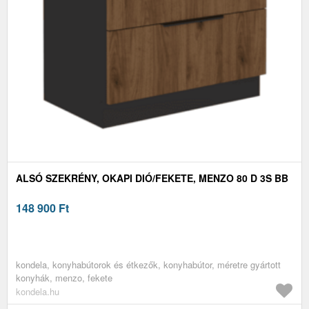
ALSÓ SZEKRÉNY, OKAPI DIÓ/FEKETE, MENZO 80 D 3S BB
148 900
Ft
kondela, konyhabútorok és étkezők, konyhabútor, méretre gyártott
konyhák, menzo, fekete
kondela.hu