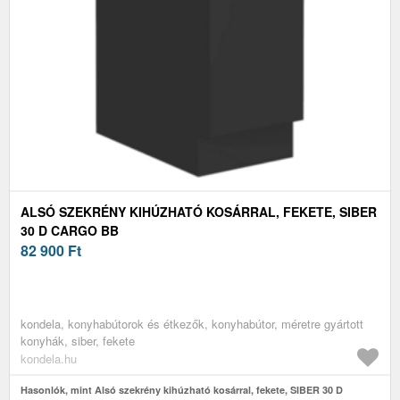
ALSÓ SZEKRÉNY KIHÚZHATÓ KOSÁRRAL, FEKETE, SIBER
30 D CARGO BB
82 900
Ft
kondela, konyhabútorok és étkezők, konyhabútor, méretre gyártott
konyhák, siber, fekete
kondela.hu
Hasonlók, mint Alsó szekrény kihúzható kosárral, fekete, SIBER 30 D