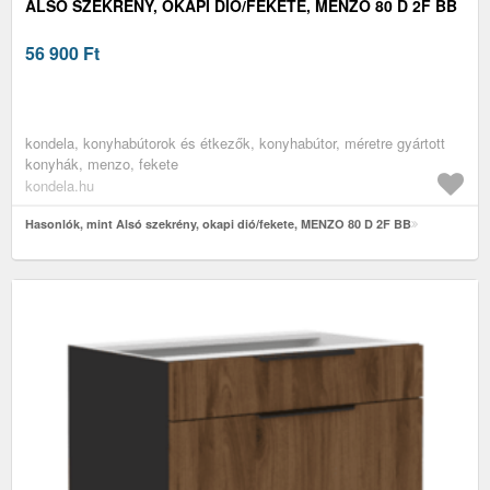
ALSÓ SZEKRÉNY, OKAPI DIÓ/FEKETE, MENZO 80 D 2F BB
56 900
Ft
kondela, konyhabútorok és étkezők, konyhabútor, méretre gyártott
konyhák, menzo, fekete
kondela.hu
Hasonlók, mint Alsó szekrény, okapi dió/fekete, MENZO 80 D 2F BB