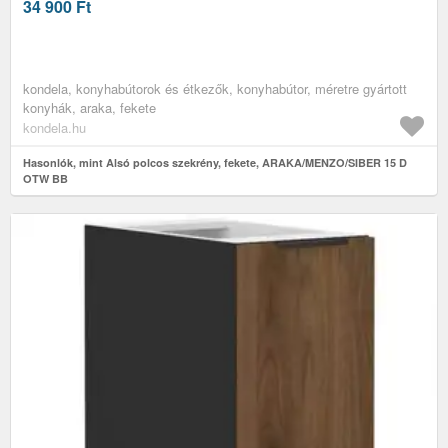
34 900
Ft
kondela, konyhabútorok és étkezők, konyhabútor, méretre gyártott
konyhák, araka, fekete
kondela.hu
Hasonlók, mint Alsó polcos szekrény, fekete, ARAKA/MENZO/SIBER 15 D
OTW BB