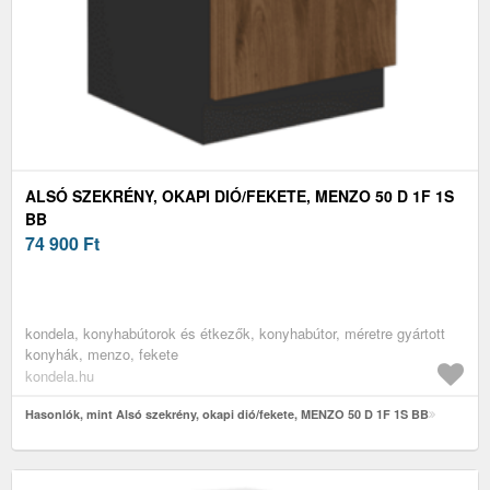
ALSÓ SZEKRÉNY, OKAPI DIÓ/FEKETE, MENZO 50 D 1F 1S
BB
74 900
Ft
kondela, konyhabútorok és étkezők, konyhabútor, méretre gyártott
konyhák, menzo, fekete
kondela.hu
Hasonlók, mint Alsó szekrény, okapi dió/fekete, MENZO 50 D 1F 1S BB