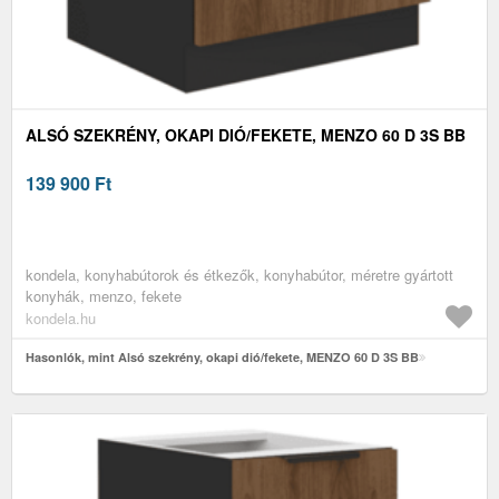
ALSÓ SZEKRÉNY, OKAPI DIÓ/FEKETE, MENZO 60 D 3S BB
139 900
Ft
kondela, konyhabútorok és étkezők, konyhabútor, méretre gyártott
konyhák, menzo, fekete
kondela.hu
Hasonlók, mint Alsó szekrény, okapi dió/fekete, MENZO 60 D 3S BB