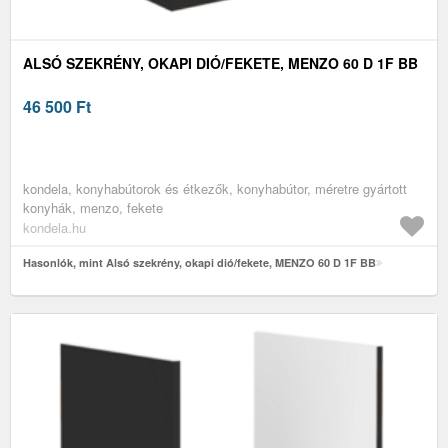
ALSÓ SZEKRÉNY, OKAPI DIÓ/FEKETE, MENZO 60 D 1F BB
46 500
Ft
kondela, konyhabútorok és étkezők, konyhabútor, méretre gyártott
konyhák, menzo, fekete
kondela.hu
Hasonlók, mint Alsó szekrény, okapi dió/fekete, MENZO 60 D 1F BB