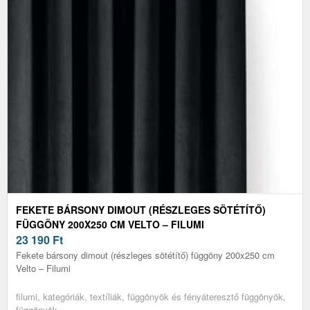
FEKETE BÁRSONY DIMOUT (RÉSZLEGES SÖTÉTÍTŐ)
FÜGGÖNY 200X250 CM VELTO – FILUMI
23 190
Ft
Fekete bársony dimout (részleges sötétítő) függöny 200x250 cm
Velto – Filumi
filumi, kategóriák, textíliák, függönyök és fényáteresztő függönyök,
függönyök