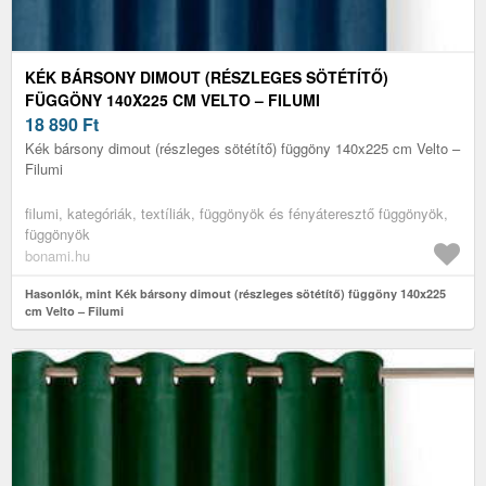
KÉK BÁRSONY DIMOUT (RÉSZLEGES SÖTÉTÍTŐ)
FÜGGÖNY 140X225 CM VELTO – FILUMI
18 890
Ft
Kék bársony dimout (részleges sötétítő) függöny 140x225 cm Velto –
Filumi
filumi, kategóriák, textíliák, függönyök és fényáteresztő függönyök,
függönyök
bonami.hu
Hasonlók, mint Kék bársony dimout (részleges sötétítő) függöny 140x225
cm Velto – Filumi