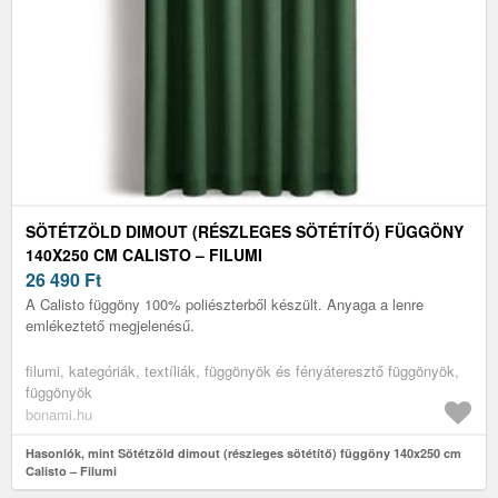
SÖTÉTZÖLD DIMOUT (RÉSZLEGES SÖTÉTÍTŐ) FÜGGÖNY
140X250 CM CALISTO – FILUMI
26 490
Ft
A Calisto függöny 100% poliészterből készült. Anyaga a lenre
emlékeztető megjelenésű.
filumi, kategóriák, textíliák, függönyök és fényáteresztő függönyök,
függönyök
bonami.hu
Hasonlók, mint Sötétzöld dimout (részleges sötétítő) függöny 140x250 cm
Calisto – Filumi