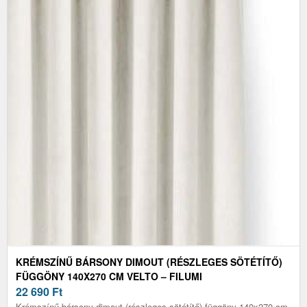
KRÉMSZÍNŰ BÁRSONY DIMOUT (RÉSZLEGES SÖTÉTÍTŐ)
FÜGGÖNY 140X270 CM VELTO – FILUMI
22 690
Ft
Krémszínű bársony dimout (részleges sötétítő) függöny 140x270 cm