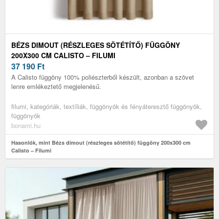
BÉZS DIMOUT (RÉSZLEGES SÖTÉTÍTŐ) FÜGGÖNY
200X300 CM CALISTO – FILUMI
37 190
Ft
A Calisto függöny 100% poliészterből készült, azonban a szövet
lenre emlékeztető megjelenésű.
filumi, kategóriák, textíliák, függönyök és fényáteresztő függönyök,
függönyök
bonami.hu
Hasonlók, mint Bézs dimout (részleges sötétítő) függöny 200x300 cm
Calisto – Filumi