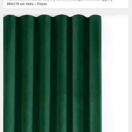
265x175 cm Velto – Filumi