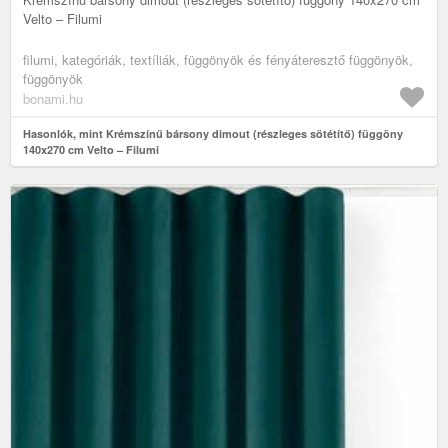
Velto – Filumi
filumi, kategóriák, textíliák, függönyök és fényáteresztő függönyök,
függönyök
bonami.hu
Hasonlók, mint Krémszínű bársony dimout (részleges sötétítő) függöny
140x270 cm Velto – Filumi