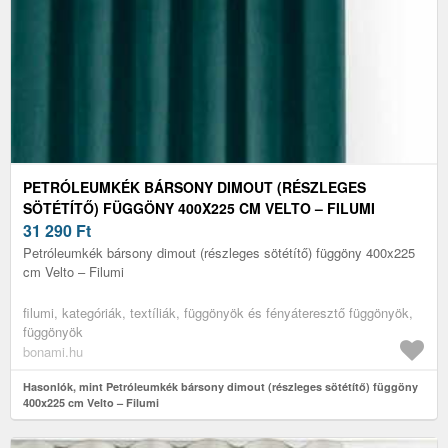
PETRÓLEUMKÉK BÁRSONY DIMOUT (RÉSZLEGES
SÖTÉTÍTŐ) FÜGGÖNY 400X225 CM VELTO – FILUMI
31 290
Ft
Petróleumkék bársony dimout (részleges sötétítő) függöny 400x225
cm Velto – Filumi
filumi, kategóriák, textíliák, függönyök és fényáteresztő függönyök,
függönyök
bonami.hu
Hasonlók, mint Petróleumkék bársony dimout (részleges sötétítő) függöny
400x225 cm Velto – Filumi