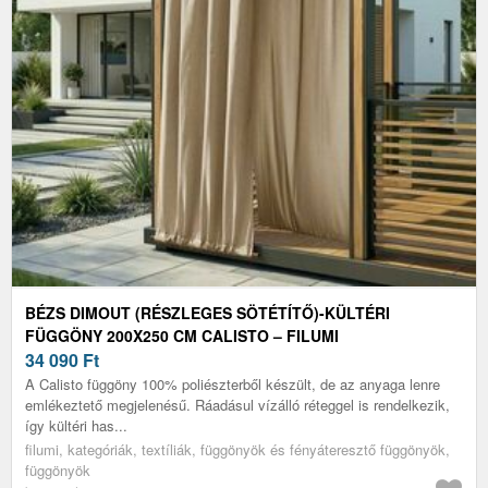
BÉZS DIMOUT (RÉSZLEGES SÖTÉTÍTŐ)-KÜLTÉRI
FÜGGÖNY 200X250 CM CALISTO – FILUMI
34 090
Ft
A Calisto függöny 100% poliészterből készült, de az anyaga lenre
emlékeztető megjelenésű. Ráadásul vízálló réteggel is rendelkezik,
így kültéri has...
filumi, kategóriák, textíliák, függönyök és fényáteresztő függönyök,
függönyök