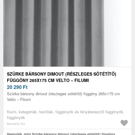
SZÜRKE BÁRSONY DIMOUT (RÉSZLEGES SÖTÉTÍTŐ)
FÜGGÖNY 265X175 CM VELTO – FILUMI
20 290
Ft
Szürke bársony dimout (részleges sötétítő) függöny 265x175 cm
Velto – Filumi
filumi, kategóriák, textíliák, függönyök és fényáteresztő függönyök,
függönyök
bonami.hu
Hasonlók, mint Szürke bársony dimout (részleges sötétítő) függöny