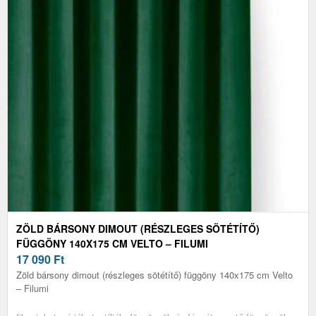
ZÖLD BÁRSONY DIMOUT (RÉSZLEGES SÖTÉTÍTŐ)
FÜGGÖNY 140X175 CM VELTO – FILUMI
17 090
Ft
Zöld bársony dimout (részleges sötétítő) függöny 140x175 cm Velto
– Filumi