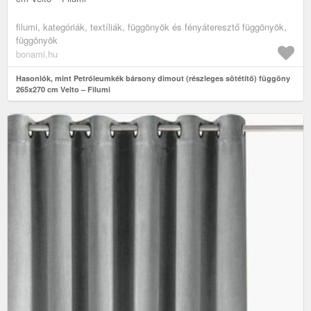
filumi, kategóriák, textíliák, függönyök és fényáteresztő függönyök,
függönyök
bonami.hu
Hasonlók, mint Petróleumkék bársony dimout (részleges sötétítő) függöny
265x270 cm Velto – Filumi