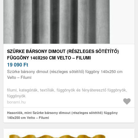
SZÜRKE BÁRSONY DIMOUT (RÉSZLEGES SÖTÉTÍTŐ)
FÜGGÖNY 140X250 CM VELTO – FILUMI
19 090
Ft
Szürke bársony dimout (részleges sötétítő) függöny 140x250 cm
Velto – Filumi
filumi, kategóriák, textíliák, függönyök és fényáteresztő függönyök,
függönyök
bonami.hu
Hasonlók, mint Szürke bársony dimout (részleges sötétítő) függöny
140x250 cm Velto – Filumi