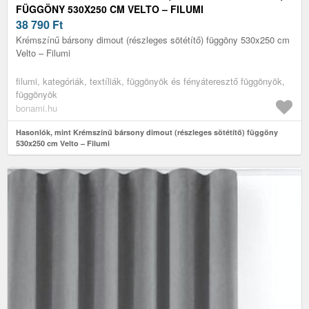
FÜGGÖNY 530X250 CM VELTO – FILUMI
38 790
Ft
Krémszínű bársony dimout (részleges sötétítő) függöny 530x250 cm
Velto – Filumi
filumi, kategóriák, textíliák, függönyök és fényáteresztő függönyök,
függönyök
bonami.hu
Hasonlók, mint Krémszínű bársony dimout (részleges sötétítő) függöny
530x250 cm Velto – Filumi