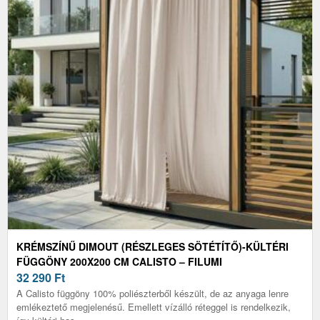
KRÉMSZÍNŰ DIMOUT (RÉSZLEGES SÖTÉTÍTŐ)-KÜLTÉRI
FÜGGÖNY 200X200 CM CALISTO – FILUMI
32 290
Ft
A Calisto függöny 100% poliészterből készült, de az anyaga lenre
emlékeztető megjelenésű. Emellett vízálló réteggel is rendelkezik,