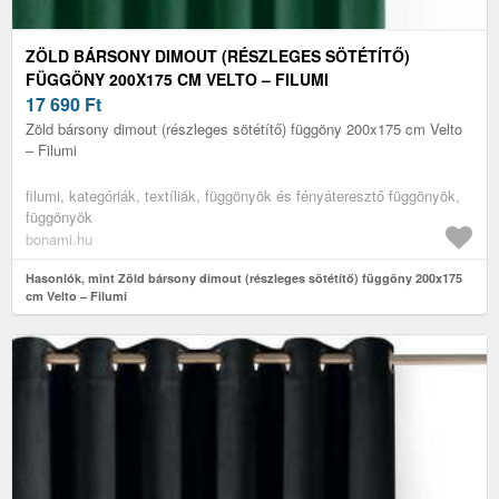
ZÖLD BÁRSONY DIMOUT (RÉSZLEGES SÖTÉTÍTŐ)
FÜGGÖNY 200X175 CM VELTO – FILUMI
17 690
Ft
Zöld bársony dimout (részleges sötétítő) függöny 200x175 cm Velto
– Filumi
filumi, kategóriák, textíliák, függönyök és fényáteresztő függönyök,
függönyök
bonami.hu
Hasonlók, mint Zöld bársony dimout (részleges sötétítő) függöny 200x175
cm Velto – Filumi