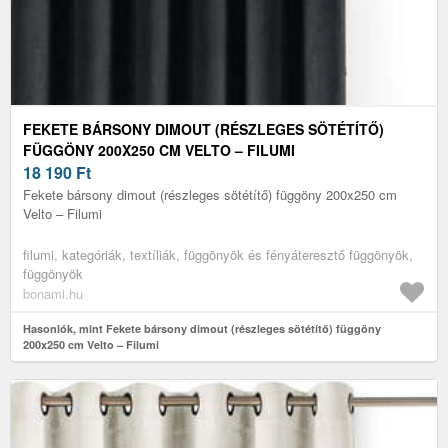
FEKETE BÁRSONY DIMOUT (RÉSZLEGES SÖTÉTÍTŐ)
FÜGGÖNY 200X250 CM VELTO – FILUMI
18 190
Ft
Fekete bársony dimout (részleges sötétítő) függöny 200x250 cm
Velto – Filumi
filumi, kategóriák, textíliák, függönyök és fényáteresztő függönyök,
függönyök
bonami.hu
Hasonlók, mint Fekete bársony dimout (részleges sötétítő) függöny
200x250 cm Velto – Filumi