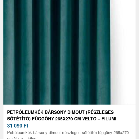
PETRÓLEUMKÉK BÁRSONY DIMOUT (RÉSZLEGES
SÖTÉTÍTŐ) FÜGGÖNY 265X270 CM VELTO – FILUMI
31 090
Ft
Petróleumkék bársony dimout (részleges sötétítő) függöny 265x270
cm Velto – Filumi