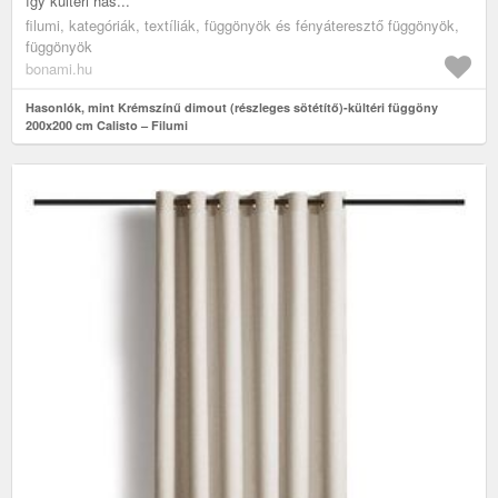
így kültéri has...
filumi, kategóriák, textíliák, függönyök és fényáteresztő függönyök,
függönyök
bonami.hu
Hasonlók, mint Krémszínű dimout (részleges sötétítő)-kültéri függöny
200x200 cm Calisto – Filumi