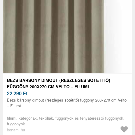
BÉZS BÁRSONY DIMOUT (RÉSZLEGES SÖTÉTÍTŐ)
FÜGGÖNY 200X270 CM VELTO – FILUMI
22 290
Ft
Bézs bársony dimout (részleges sötétítő) függöny 200x270 cm Velto
– Filumi
filumi, kategóriák, textíliák, függönyök és fényáteresztő függönyök,
függönyök
bonami.hu