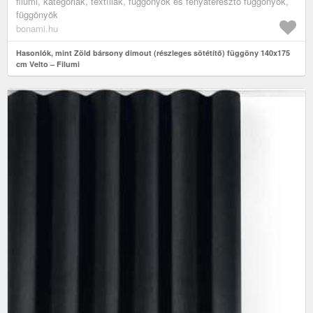
filumi, kategóriák, textíliák, függönyök és fényáteresztő függönyök,
függönyök
bonami.hu
Hasonlók, mint Zöld bársony dimout (részleges sötétítő) függöny 140x175
cm Velto – Filumi