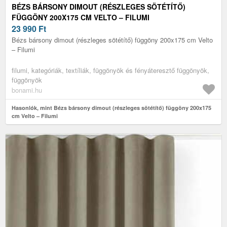
BÉZS BÁRSONY DIMOUT (RÉSZLEGES SÖTÉTÍTŐ)
FÜGGÖNY 200X175 CM VELTO – FILUMI
23 990
Ft
Bézs bársony dimout (részleges sötétítő) függöny 200x175 cm Velto
– Filumi
filumi, kategóriák, textíliák, függönyök és fényáteresztő függönyök,
függönyök
bonami.hu
Hasonlók, mint Bézs bársony dimout (részleges sötétítő) függöny 200x175
cm Velto – Filumi