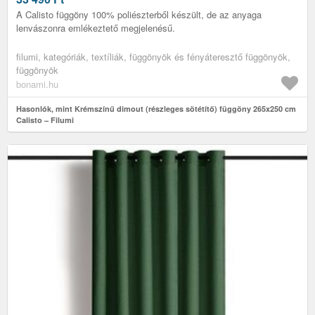
A Calisto függöny 100% poliészterből készült, de az anyaga
lenvászonra emlékeztető megjelenésű.
filumi, kategóriák, textíliák, függönyök és fényáteresztő függönyök,
függönyök
bonami.hu
Hasonlók, mint Krémszínű dimout (részleges sötétítő) függöny 265x250 cm
Calisto – Filumi