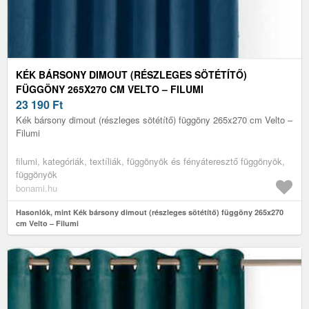
KÉK BÁRSONY DIMOUT (RÉSZLEGES SÖTÉTÍTŐ)
FÜGGÖNY 265X270 CM VELTO – FILUMI
23 190
Ft
Kék bársony dimout (részleges sötétítő) függöny 265x270 cm Velto –
Filumi
filumi, kategóriák, textíliák, függönyök és fényáteresztő függönyök,
függönyök
bonami.hu
Hasonlók, mint Kék bársony dimout (részleges sötétítő) függöny 265x270
cm Velto – Filumi