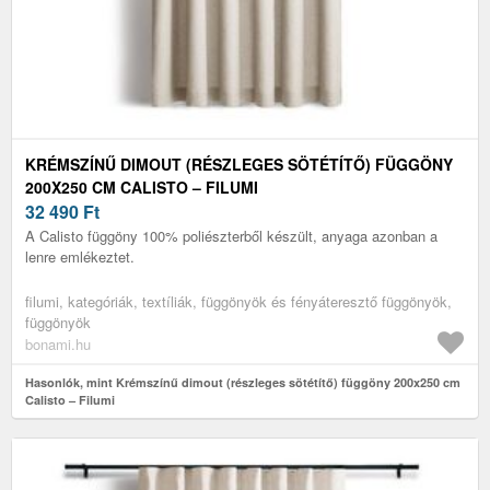
KRÉMSZÍNŰ DIMOUT (RÉSZLEGES SÖTÉTÍTŐ) FÜGGÖNY
200X250 CM CALISTO – FILUMI
32 490
Ft
A Calisto függöny 100% poliészterből készült, anyaga azonban a
lenre emlékeztet.
filumi, kategóriák, textíliák, függönyök és fényáteresztő függönyök,
függönyök
bonami.hu
Hasonlók, mint Krémszínű dimout (részleges sötétítő) függöny 200x250 cm
Calisto – Filumi