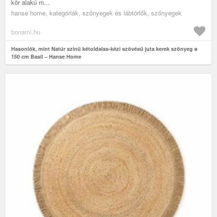
kör alakú m...
hanse home, kategóriák, szőnyegek és lábtörlők, szőnyegek
bonami.hu
Hasonlók, mint Natúr színű kétoldalas-kézi szövésű juta kerek szőnyeg ø
150 cm Basil – Hanse Home