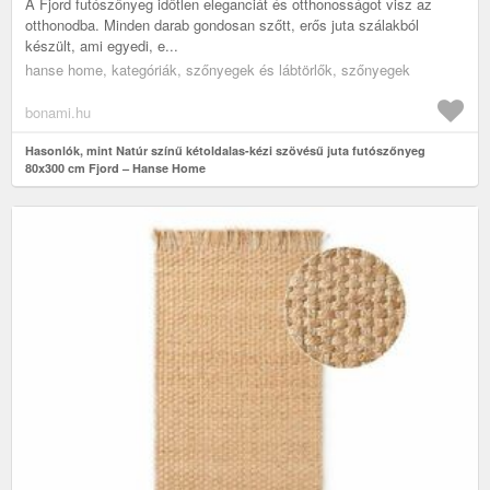
A Fjord futószőnyeg időtlen eleganciát és otthonosságot visz az
otthonodba. Minden darab gondosan szőtt, erős juta szálakból
készült, ami egyedi, e...
hanse home, kategóriák, szőnyegek és lábtörlők, szőnyegek
bonami.hu
Hasonlók, mint Natúr színű kétoldalas-kézi szövésű juta futószőnyeg
80x300 cm Fjord – Hanse Home