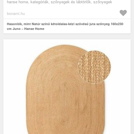
hanse home, kategóriák, szőnyegek és lábtörlők, szőnyegek
bonami.hu
Hasonlók, mint Natúr színű kétoldalas-kézi szövésű juta szőnyeg 160x230
cm Juno – Hanse Home