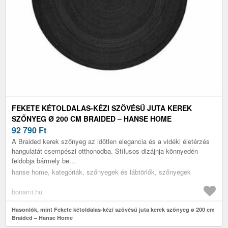
FEKETE KÉTOLDALAS-KÉZI SZÖVÉSŰ JUTA KEREK
SZŐNYEG Ø 200 CM BRAIDED – HANSE HOME
92 790
Ft
A Braided kerek szőnyeg az időtlen elegancia és a vidéki életérzés
hangulatát csempészi otthonodba. Stílusos dizájnja könnyedén
feldobja bármely be...
hanse home, kategóriák, szőnyegek és lábtörlők, szőnyegek
bonami.hu
Hasonlók, mint Fekete kétoldalas-kézi szövésű juta kerek szőnyeg ø 200 cm
Braided – Hanse Home