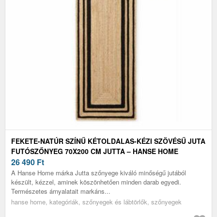
FEKETE-NATÚR SZÍNŰ KÉTOLDALAS-KÉZI SZÖVÉSŰ JUTA
FUTÓSZŐNYEG 70X200 CM JUTTA – HANSE HOME
26 490
Ft
A Hanse Home márka Jutta szőnyege kiváló minőségű jutából
készült, kézzel, aminek köszönhetően minden darab egyedi.
Természetes árnyalatait markáns...
hanse home, kategóriák, szőnyegek és lábtörlők, szőnyegek