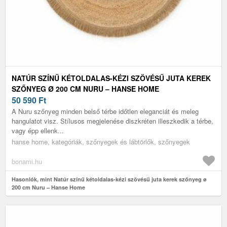
NATÚR SZÍNŰ KÉTOLDALAS-KÉZI SZÖVÉSŰ JUTA KEREK
SZŐNYEG Ø 200 CM NURU – HANSE HOME
50 590
Ft
A Nuru szőnyeg minden belső térbe időtlen eleganciát és meleg
hangulatot visz. Stílusos megjelenése diszkréten illeszkedik a térbe,
vagy épp ellenk...
hanse home, kategóriák, szőnyegek és lábtörlők, szőnyegek
bonami.hu
Hasonlók, mint Natúr színű kétoldalas-kézi szövésű juta kerek szőnyeg ø
200 cm Nuru – Hanse Home