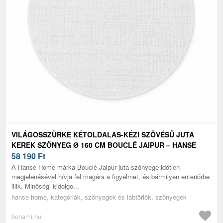
VILÁGOSSZÜRKE KÉTOLDALAS-KÉZI SZÖVÉSŰ JUTA
KEREK SZŐNYEG Ø 160 CM BOUCLÉ JAIPUR – HANSE
HOME
58 190
Ft
A Hanse Home márka Bouclé Jaipur juta szőnyege időtlen
megjelenésével hívja fel magára a figyelmet, és bármilyen enteriőrbe
illik. Minőségi kidolgo...
hanse home, kategóriák, szőnyegek és lábtörlők, szőnyegek
bonami.hu