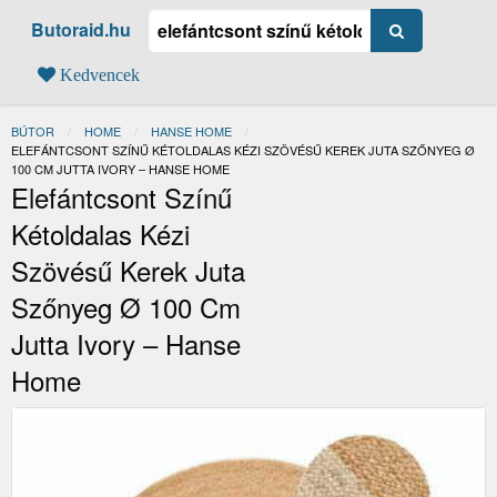
Butoraid.hu
Kedvencek
BÚTOR
HOME
HANSE HOME
JELENLEGI:
ELEFÁNTCSONT SZÍNŰ KÉTOLDALAS KÉZI SZÖVÉSŰ KEREK JUTA SZŐNYEG Ø
100 CM JUTTA IVORY – HANSE HOME
Elefántcsont Színű
Kétoldalas Kézi
Szövésű Kerek Juta
Szőnyeg Ø 100 Cm
Jutta Ivory – Hanse
Home