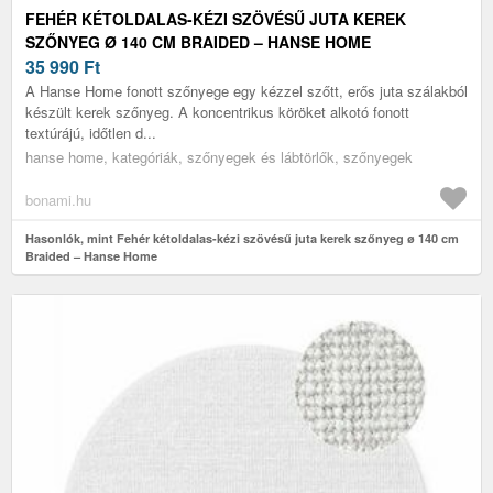
FEHÉR KÉTOLDALAS-KÉZI SZÖVÉSŰ JUTA KEREK
SZŐNYEG Ø 140 CM BRAIDED – HANSE HOME
35 990
Ft
A Hanse Home fonott szőnyege egy kézzel szőtt, erős juta szálakból
készült kerek szőnyeg. A koncentrikus köröket alkotó fonott
textúrájú, időtlen d...
hanse home, kategóriák, szőnyegek és lábtörlők, szőnyegek
bonami.hu
Hasonlók, mint Fehér kétoldalas-kézi szövésű juta kerek szőnyeg ø 140 cm
Braided – Hanse Home