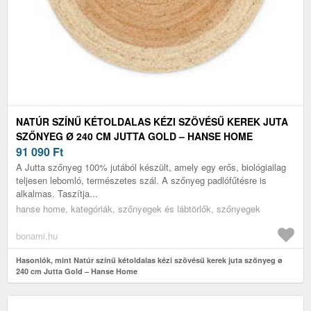
NATÚR SZÍNŰ KÉTOLDALAS KÉZI SZÖVÉSŰ KEREK JUTA
SZŐNYEG Ø 240 CM JUTTA GOLD – HANSE HOME
91 090
Ft
A Jutta szőnyeg 100% jutából készült, amely egy erős, biológiailag
teljesen lebomló, természetes szál. A szőnyeg padlófűtésre is
alkalmas. Taszítja...
hanse home, kategóriák, szőnyegek és lábtörlők, szőnyegek
bonami.hu
Hasonlók, mint Natúr színű kétoldalas kézi szövésű kerek juta szőnyeg ø
240 cm Jutta Gold – Hanse Home