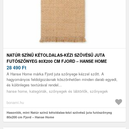
NATÚR SZÍNŰ KÉTOLDALAS-KÉZI SZÖVÉSŰ JUTA
FUTÓSZŐNYEG 80X200 CM FJORD – HANSE HOME
28 490
Ft
A Hanse Home márka Fjord juta szőnyege kézzel szőtt. A
hagyományos feldolgozásnak köszönhetően minden darab egyedi,
és különleges textúrával rendel...
hanse home, kategóriák, szőnyegek és lábtörlők, szőnyegek
bonami.hu
Hasonlók, mint Natúr színű kétoldalas-kézi szövésű juta futószőnyeg
80x200 cm Fjord – Hanse Home