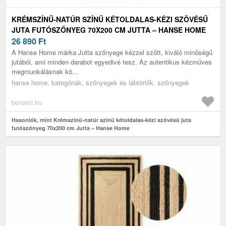
KRÉMSZÍNŰ-NATÚR SZÍNŰ KÉTOLDALAS-KÉZI SZÖVÉSŰ
JUTA FUTÓSZŐNYEG 70X200 CM JUTTA – HANSE HOME
26 890
Ft
A Hanse Home márka Jutta szőnyege kézzel szőtt, kiváló minőségű
jutából, ami minden darabot egyedivé tesz. Az autentikus kézműves
megmunkálásnak kö...
hanse home, kategóriák, szőnyegek és lábtörlők, szőnyegek
bonami.hu
Hasonlók, mint Krémszínű-natúr színű kétoldalas-kézi szövésű juta
futószőnyeg 70x200 cm Jutta – Hanse Home