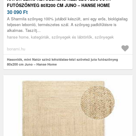
FUTÓSZŐNYEG 80X200 CM JUNO – HANSE HOME
30 090
Ft
A Sharmila szőnyeg 100% jutából készült, ami egy erős, biológiailag
teljesen lebomló, természetes szál. A szőnyeg padlófűtésre is
alkalmas. Taszítj...
hanse home, kategóriák, szőnyegek és lábtörlők, szőnyegek
bonami.hu
Hasonlók, mint Natúr színű kétoldalas-kézi szövésű juta futószőnyeg
80x200 cm Juno – Hanse Home