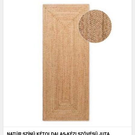
NATÚR SZÍNŰ KÉTOLDALAS-KÉZI SZÖVÉSŰ JUTA