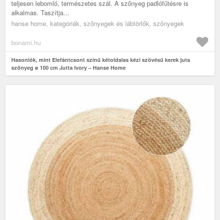
teljesen lebomló, természetes szál. A szőnyeg padlófűtésre is
alkalmas. Taszítja...
hanse home, kategóriák, szőnyegek és lábtörlők, szőnyegek
bonami.hu
Hasonlók, mint Elefántcsont színű kétoldalas kézi szövésű kerek juta
szőnyeg ø 100 cm Jutta Ivory – Hanse Home