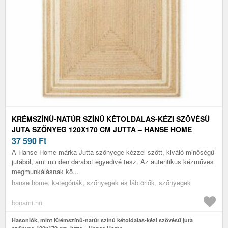
KRÉMSZÍNŰ-NATÚR SZÍNŰ KÉTOLDALAS-KÉZI SZÖVÉSŰ
JUTA SZŐNYEG 120X170 CM JUTTA – HANSE HOME
37 590
Ft
A Hanse Home márka Jutta szőnyege kézzel szőtt, kiváló minőségű
jutából, ami minden darabot egyedivé tesz. Az autentikus kézműves
megmunkálásnak kö...
hanse home, kategóriák, szőnyegek és lábtörlők, szőnyegek
bonami.hu
Hasonlók, mint Krémszínű-natúr színű kétoldalas-kézi szövésű juta