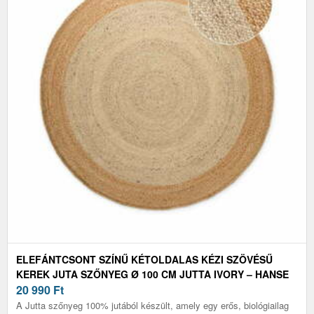
ELEFÁNTCSONT SZÍNŰ KÉTOLDALAS KÉZI SZÖVÉSŰ
KEREK JUTA SZŐNYEG Ø 100 CM JUTTA IVORY – HANSE
HOME
20 990
Ft
A Jutta szőnyeg 100% jutából készült, amely egy erős, biológiailag