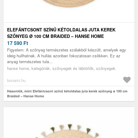
ELEFÁNTCSONT SZÍNŰ KÉTOLDALAS JUTA KEREK
SZŐNYEG Ø 100 CM BRAIDED – HANSE HOME
17 590
Ft
Figyelem: A szőnyeg természetes szálakból készült, amelyek egy
ideig hullhatnak. A hullás azonban fokozatosan csökken. Ez az
anyag természetes tula...
hanse home, kategóriák, szőnyegek és lábtörlők, szőnyegek
bonami.hu
Hasonlók, mint Elefántcsont színű kétoldalas juta kerek szőnyeg ø 100 cm
Braided – Hanse Home