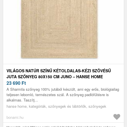
VILÁGOS NATÚR SZÍNŰ KÉTOLDALAS-KÉZI SZÖVÉSŰ
JUTA SZŐNYEG 80X150 CM JUNO – HANSE HOME
23 690
Ft
A Sharmila szőnyeg 100% jutából készült, ami egy erős, biológiailag
teljesen lebomló, természetes szál. A szőnyeg padlófűtésre is
alkalmas. Taszítj...
hanse home, kategóriák, szőnyegek és lábtörlők, szőnyegek
bonami.hu