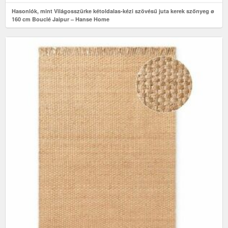
Hasonlók, mint Világosszürke kétoldalas-kézi szövésű juta kerek szőnyeg ø
160 cm Bouclé Jaipur – Hanse Home