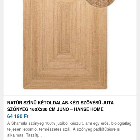
NATÚR SZÍNŰ KÉTOLDALAS-KÉZI SZÖVÉSŰ JUTA
SZŐNYEG 160X230 CM JUNO – HANSE HOME
64 190
Ft
A Sharmila szőnyeg 100% jutából készült, ami egy erős, biológiailag
teljesen lebomló, természetes szál. A szőnyeg padlófűtésre is
alkalmas. Taszítj...