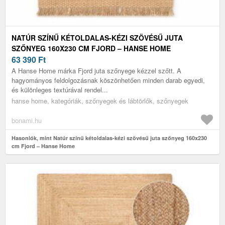
NATÚR SZÍNŰ KÉTOLDALAS-KÉZI SZÖVÉSŰ JUTA
SZŐNYEG 160X230 CM FJORD – HANSE HOME
63 390
Ft
A Hanse Home márka Fjord juta szőnyege kézzel szőtt. A
hagyományos feldolgozásnak köszönhetően minden darab egyedi,
és különleges textúrával rendel...
hanse home, kategóriák, szőnyegek és lábtörlők, szőnyegek
bonami.hu
Hasonlók, mint Natúr színű kétoldalas-kézi szövésű juta szőnyeg 160x230
cm Fjord – Hanse Home