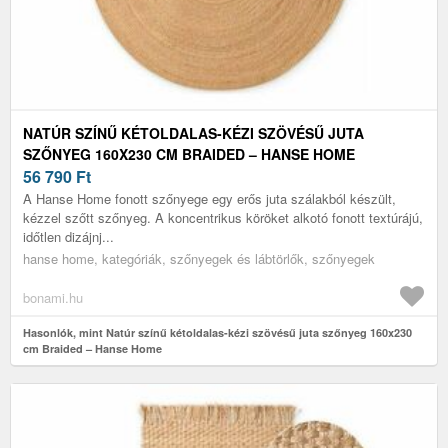
NATÚR SZÍNŰ KÉTOLDALAS-KÉZI SZÖVÉSŰ JUTA
SZŐNYEG 160X230 CM BRAIDED – HANSE HOME
56 790
Ft
A Hanse Home fonott szőnyege egy erős juta szálakból készült,
kézzel szőtt szőnyeg. A koncentrikus köröket alkotó fonott textúrájú,
időtlen dizájnj...
hanse home, kategóriák, szőnyegek és lábtörlők, szőnyegek
bonami.hu
Hasonlók, mint Natúr színű kétoldalas-kézi szövésű juta szőnyeg 160x230
cm Braided – Hanse Home