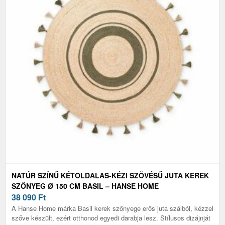
NATÚR SZÍNŰ KÉTOLDALAS-KÉZI SZÖVÉSŰ JUTA KEREK
SZŐNYEG Ø 150 CM BASIL – HANSE HOME
38 090
Ft
A Hanse Home márka Basil kerek szőnyege erős juta szálból, kézzel
szőve készült, ezért otthonod egyedi darabja lesz. Stílusos dizájnját