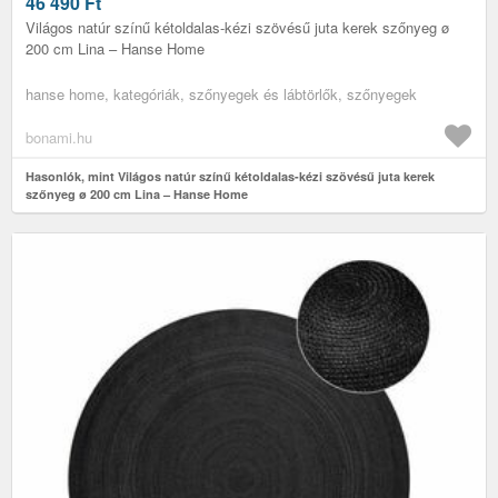
46 490
Ft
Világos natúr színű kétoldalas-kézi szövésű juta kerek szőnyeg ø
200 cm Lina – Hanse Home
hanse home, kategóriák, szőnyegek és lábtörlők, szőnyegek
bonami.hu
Hasonlók, mint Világos natúr színű kétoldalas-kézi szövésű juta kerek
szőnyeg ø 200 cm Lina – Hanse Home