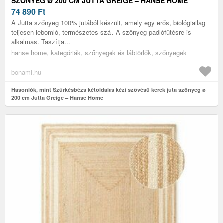
SZŐNYEG Ø 200 CM JUTTA GREIGE – HANSE HOME
74 890
Ft
A Jutta szőnyeg 100% jutából készült, amely egy erős, biológiailag
teljesen lebomló, természetes szál. A szőnyeg padlófűtésre is
alkalmas. Taszítja...
hanse home, kategóriák, szőnyegek és lábtörlők, szőnyegek
bonami.hu
Hasonlók, mint Szürkésbézs kétoldalas kézi szövésű kerek juta szőnyeg ø
200 cm Jutta Greige – Hanse Home