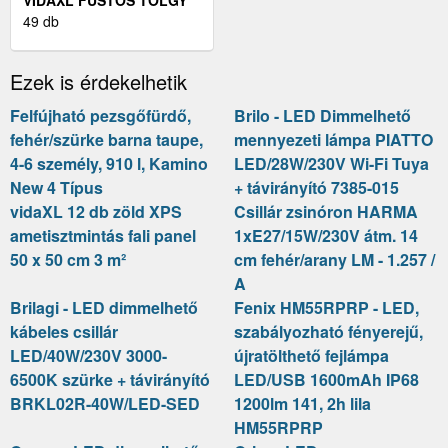
SZÍNŰ SZERELT FA
49 db
TÁLALÓSZEKRÉNY 69, 5
X 34 X 90 CM
Ezek is érdekelhetik
Felfújható pezsgőfürdő,
Brilo - LED Dimmelhető
fehér/szürke barna taupe,
mennyezeti lámpa PIATTO
4-6 személy, 910 l, Kamino
LED/28W/230V Wi-Fi Tuya
New 4 Típus
+ távirányító 7385-015
vidaXL 12 db zöld XPS
Csillár zsinóron HARMA
ametisztmintás fali panel
1xE27/15W/230V átm. 14
50 x 50 cm 3 m²
cm fehér/arany LM - 1.257 /
A
Brilagi - LED dimmelhető
Fenix HM55RPRP - LED,
kábeles csillár
szabályozható fényerejű,
LED/40W/230V 3000-
újratölthető fejlámpa
6500K szürke + távirányító
LED/USB 1600mAh IP68
BRKL02R-40W/LED-SED
1200lm 141, 2h lila
HM55RPRP