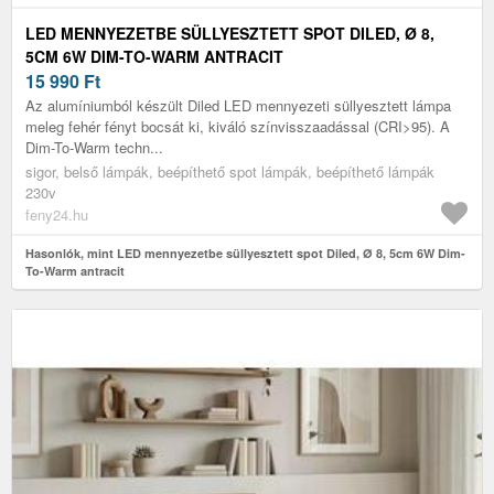
LED MENNYEZETBE SÜLLYESZTETT SPOT DILED, Ø 8,
5CM 6W DIM-TO-WARM ANTRACIT
15 990
Ft
Az alumíniumból készült Diled LED mennyezeti süllyesztett lámpa
meleg fehér fényt bocsát ki, kiváló színvisszaadással (CRI>95). A
Dim-To-Warm techn...
sigor, belső lámpák, beépíthető spot lámpák, beépíthető lámpák
230v
feny24.hu
Hasonlók, mint LED mennyezetbe süllyesztett spot Diled, Ø 8, 5cm 6W Dim-
To-Warm antracit