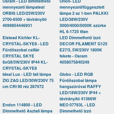
Osram - LED dimmelhető
Orion- LED
mennyezeti lámpatest
mennyezeti/függesztett
ORBIS LED/25W/230V
lámpa 2 az 1-ben PALKKI
2700-6500 + távirányító
LED/38W/230V
4099854446931
3000/4000/5000K szürke
HL 6-1725 titan
Elstead Kichler KL-
LED Dimmelhető izzó
CRYSTAL-SKYE8 - LED
DECOR FILAMENT G125
Fürdőszobai csillár
E27/3, 5W/230V 1800K
CRYSTAL SKYE
fekete - Osram
8xG9/3W/230V IP44 KL-
4058075840249
CRYSTAL-SKYE8
Ideal Lux - LED fali lámpa
Globo - LED RGB
ZIG ZAG LED/30W/230V 75
Fürdőszobai lámpa
cm CRI 90 réz 287072
hangszóróval RAFFY
LED/18W/230V IP44 +
távirányító 41366W
Endon 114800 - LED
NEO 07763L - LED
Dimmelhető Asztali lámpa
Dimmelhető izzó