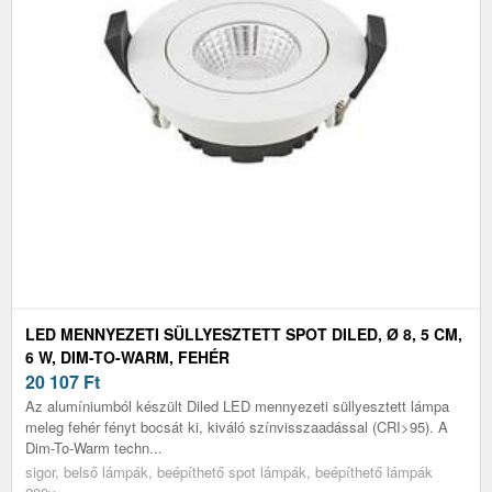
LED MENNYEZETI SÜLLYESZTETT SPOT DILED, Ø 8, 5 CM,
6 W, DIM-TO-WARM, FEHÉR
20 107
Ft
Az alumíniumból készült Diled LED mennyezeti süllyesztett lámpa
meleg fehér fényt bocsát ki, kiváló színvisszaadással (CRI>95). A
Dim-To-Warm techn...
sigor, belső lámpák, beépíthető spot lámpák, beépíthető lámpák