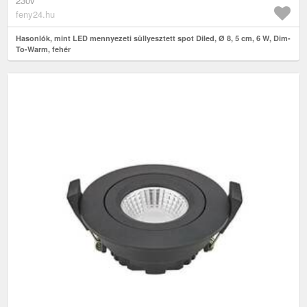
230v
feny24.hu
Hasonlók, mint LED mennyezeti süllyesztett spot Diled, Ø 8, 5 cm, 6 W, Dim-
To-Warm, fehér