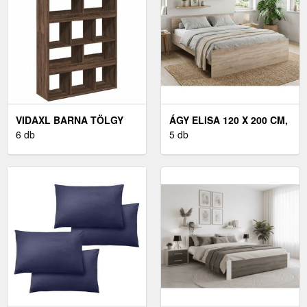
VIDAXL BARNA TÖLGY
ÁGY ELISA 120 X 200 CM,
SZÍNŰ SZERELT FA
6 db
SONOMA TÖLGY
5 db
TÉRELVÁLASZTÓ 100 X
MATRAC: MATRAC
33 X 156, 5 CM
NÉLKÜL, ÁGYRÁCS:
ÁGYRÁCS NÉLKÜL