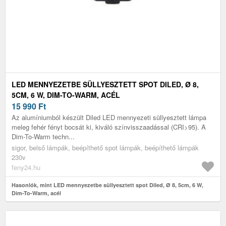
LED MENNYEZETBE SÜLLYESZTETT SPOT DILED, Ø 8,
5CM, 6 W, DIM-TO-WARM, ACÉL
15 990
Ft
Az alumíniumból készült Diled LED mennyezeti süllyesztett lámpa
meleg fehér fényt bocsát ki, kiváló színvisszaadással (CRI>95). A
Dim-To-Warm techn...
sigor, belső lámpák, beépíthető spot lámpák, beépíthető lámpák
230v
feny24.hu
Hasonlók, mint LED mennyezetbe süllyesztett spot Diled, Ø 8, 5cm, 6 W,
Dim-To-Warm, acél