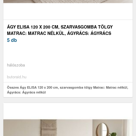
ÁGY ELISA 120 X 200 CM, SZARVASGOMBA TÖLGY
MATRAC: MATRAC NÉLKÜL, ÁGYRÁCS: ÁGYRÁCS
NÉLKÜL
5 db
hálószoba
butoraid.hu
Összes Ágy ELISA 120 x 200 cm, szarvasgomba tölgy Matrac: Matrac nélkül,
Ágyrács: Ágyrács nélkül