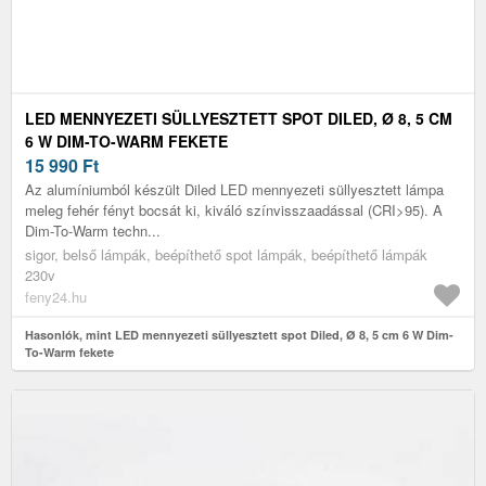
LED MENNYEZETI SÜLLYESZTETT SPOT DILED, Ø 8, 5 CM
6 W DIM-TO-WARM FEKETE
15 990
Ft
Az alumíniumból készült Diled LED mennyezeti süllyesztett lámpa
meleg fehér fényt bocsát ki, kiváló színvisszaadással (CRI>95). A
Dim-To-Warm techn...
sigor, belső lámpák, beépíthető spot lámpák, beépíthető lámpák
230v
feny24.hu
Hasonlók, mint LED mennyezeti süllyesztett spot Diled, Ø 8, 5 cm 6 W Dim-
To-Warm fekete