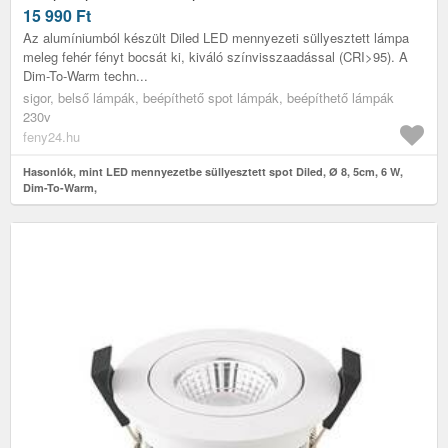
15 990
Ft
Az alumíniumból készült Diled LED mennyezeti süllyesztett lámpa
meleg fehér fényt bocsát ki, kiváló színvisszaadással (CRI>95). A
Dim-To-Warm techn...
sigor, belső lámpák, beépíthető spot lámpák, beépíthető lámpák
230v
feny24.hu
Hasonlók, mint LED mennyezetbe süllyesztett spot Diled, Ø 8, 5cm, 6 W,
Dim-To-Warm,