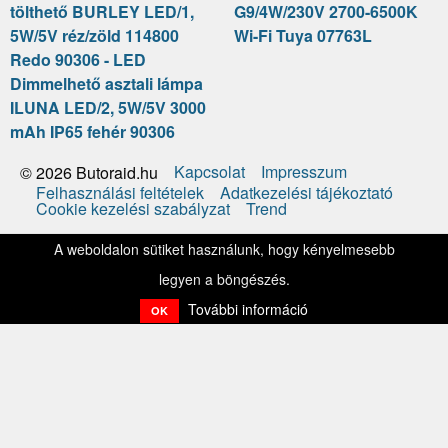
tölthető BURLEY LED/1,
G9/4W/230V 2700-6500K
5W/5V réz/zöld 114800
Wi-Fi Tuya 07763L
Redo 90306 - LED
Dimmelhető asztali lámpa
ILUNA LED/2, 5W/5V 3000
mAh IP65 fehér 90306
Kapcsolat
Impresszum
© 2026 Butoraid.hu
Felhasználási feltételek
Adatkezelési tájékoztató
Cookie kezelési szabályzat
Trend
A weboldalon sütiket használunk, hogy kényelmesebb
legyen a böngészés.
További információ
OK