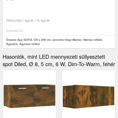
hálószoba | ágyak | fa ágyak
butoraid.hu
Összes Ágy SOFIA 120 x 200 cm, sonoma tölgy Matrac: Matrac nélkül,
Ágyrács: Ágyrács nélkül
Hasonlók, mint LED mennyezeti süllyesztett
spot Diled, Ø 8, 5 cm, 6 W, Dim-To-Warm, fehér