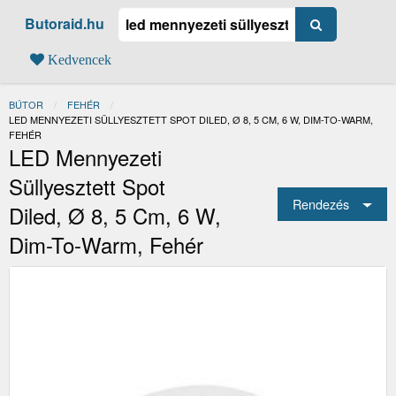
Butoraid.hu
Kedvencek
BÚTOR
FEHÉR
JELENLEGI:
LED MENNYEZETI SÜLLYESZTETT SPOT DILED, Ø 8, 5 CM, 6 W, DIM-TO-WARM,
FEHÉR
LED Mennyezeti
Süllyesztett Spot
Rendezés
Diled, Ø 8, 5 Cm, 6 W,
Dim-To-Warm, Fehér