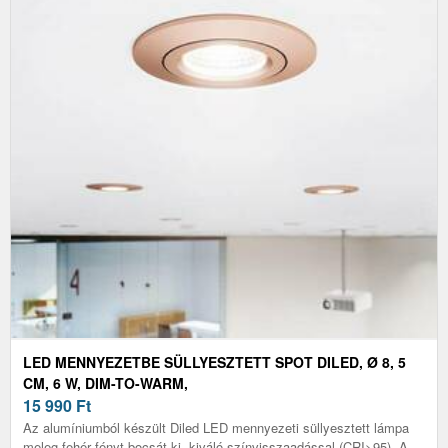
LED MENNYEZETBE SÜLLYESZTETT SPOT DILED, Ø 8, 5
CM, 6 W, DIM-TO-WARM,
15 990
Ft
Az alumíniumból készült Diled LED mennyezeti süllyesztett lámpa
meleg fehér fényt bocsát ki, kiváló színvisszaadással (CRI>95). A