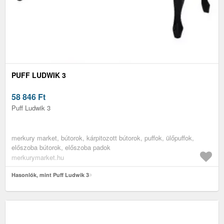
PUFF LUDWIK 3
58 846
Ft
Puff Ludwik 3
merkury market, bútorok, kárpitozott bútorok, puffok, ülőpuffok,
előszoba bútorok, előszoba padok
merkurymarket.hu
Hasonlók, mint Puff Ludwik 3