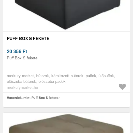
PUFF BOX S FEKETE
20 356
Ft
Puff Box S fekete
merkury market, bútorok, kárpitozott bútorok, puffok, ülőpuffok,
előszoba bútorok, előszoba padok
merkurymarket.hu
Hasonlók, mint Puff Box S fekete