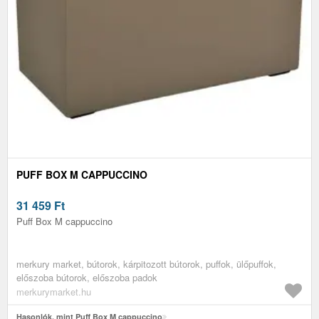
PUFF BOX M CAPPUCCINO
31 459
Ft
Puff Box M cappuccino
merkury market, bútorok, kárpitozott bútorok, puffok, ülőpuffok,
előszoba bútorok, előszoba padok
merkurymarket.hu
Hasonlók, mint Puff Box M cappuccino