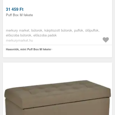
31 459
Ft
Puff Box M fekete
merkury market, bútorok, kárpitozott bútorok, puffok, ülőpuffok,
előszoba bútorok, előszoba padok
merkurymarket.hu
Hasonlók, mint Puff Box M fekete