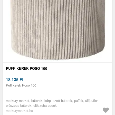
PUFF KEREK POSO 100
18 135
Ft
Puff kerek Poso 100
merkury market, bútorok, kárpitozott bútorok, puffok, ülőpuffok,
előszoba bútorok, előszoba padok
merkurymarket.hu