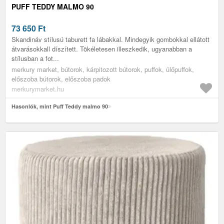
PUFF TEDDY MALMO 90
73 650
Ft
Skandináv stílusú taburett fa lábakkal. Mindegyik gombokkal ellátott
átvarásokkall díszített. Tökéletesen illeszkedik, ugyanabban a
stílusban a fot...
merkury market, bútorok, kárpitozott bútorok, puffok, ülőpuffok,
előszoba bútorok, előszoba padok
merkurymarket.hu
Hasonlók, mint Puff Teddy malmo 90