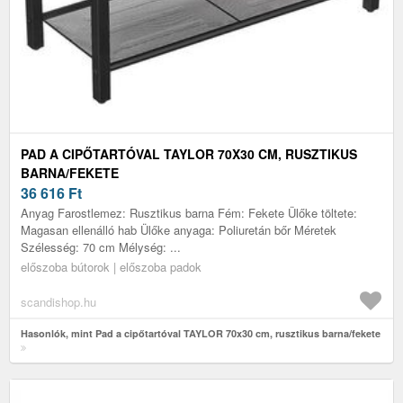
PAD A CIPŐTARTÓVAL TAYLOR 70X30 CM, RUSZTIKUS
BARNA/FEKETE
36 616
Ft
Anyag Farostlemez: Rusztikus barna Fém: Fekete Ülőke töltete:
Magasan ellenálló hab Ülőke anyaga: Poliuretán bőr Méretek
Szélesség: 70 cm Mélység: ...
előszoba bútorok | előszoba padok
scandishop.hu
Hasonlók, mint Pad a cipőtartóval TAYLOR 70x30 cm, rusztikus barna/fekete