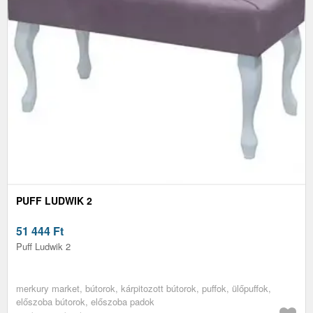
PUFF LUDWIK 2
51 444
Ft
Puff Ludwik 2
merkury market, bútorok, kárpitozott bútorok, puffok, ülőpuffok,
előszoba bútorok, előszoba padok