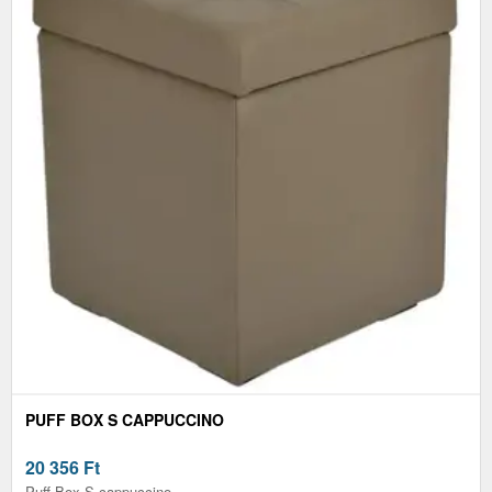
PUFF BOX S CAPPUCCINO
20 356
Ft
Puff Box S cappuccino