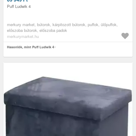
Puff Ludwik 4
merkury market, bútorok, kárpitozott bútorok, puffok, ülőpuffok,
előszoba bútorok, előszoba padok
merkurymarket.hu
Hasonlók, mint Puff Ludwik 4