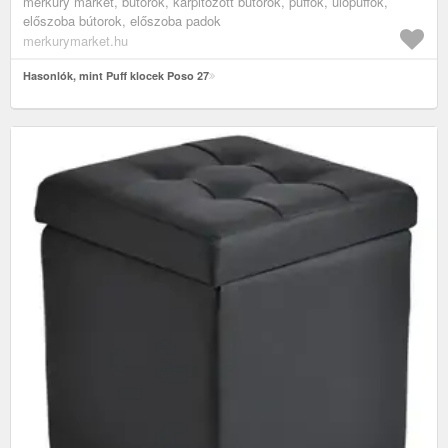
merkury market, bútorok, kárpitozott bútorok, puffok, ülőpuffok,
előszoba bútorok, előszoba padok
merkurymarket.hu
Hasonlók, mint Puff klocek Poso 27