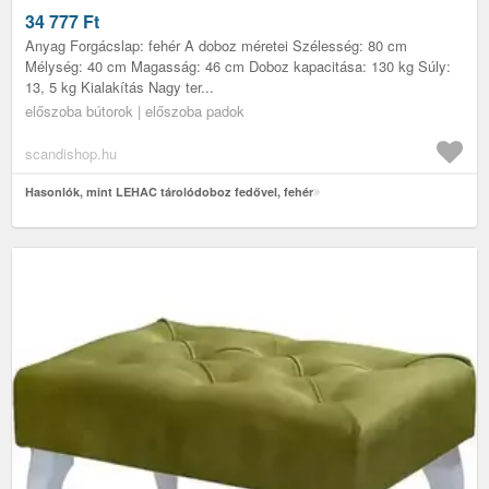
34 777
Ft
Anyag Forgácslap: fehér A doboz méretei Szélesség: 80 cm
Mélység: 40 cm Magasság: 46 cm Doboz kapacitása: 130 kg Súly:
13, 5 kg Kialakítás Nagy ter...
előszoba bútorok | előszoba padok
scandishop.hu
Hasonlók, mint LEHAC tárolódoboz fedővel, fehér