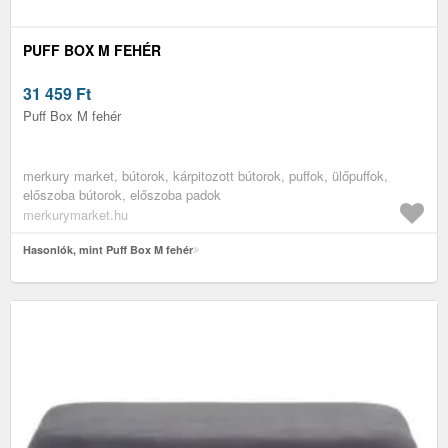
PUFF BOX M FEHÉR
31 459
Ft
Puff Box M fehér
merkury market, bútorok, kárpitozott bútorok, puffok, ülőpuffok,
előszoba bútorok, előszoba padok
merkurymarket.hu
Hasonlók, mint Puff Box M fehér