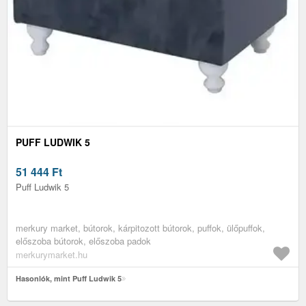
PUFF LUDWIK 5
51 444
Ft
Puff Ludwik 5
merkury market, bútorok, kárpitozott bútorok, puffok, ülőpuffok,
előszoba bútorok, előszoba padok
merkurymarket.hu
Hasonlók, mint Puff Ludwik 5