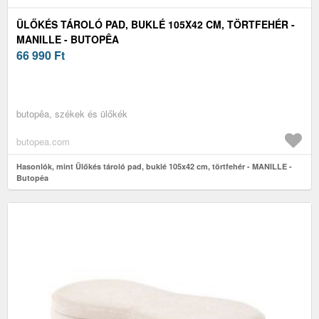
ÜLŐKÉS TÁROLÓ PAD, BUKLÉ 105X42 CM, TÖRTFEHÉR -
MANILLE - BUTOPÊA
66 990
Ft
butopêa, székek és ülőkék
butopea.com
Hasonlók, mint Ülőkés tároló pad, buklé 105x42 cm, törtfehér - MANILLE -
Butopêa