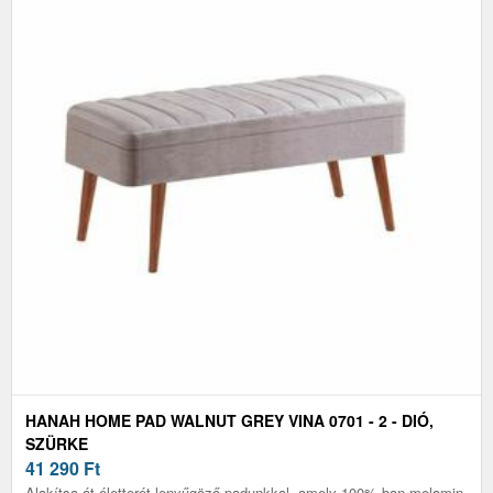
HANAH HOME PAD WALNUT GREY VINA 0701 - 2 - DIÓ,
SZÜRKE
41 290
Ft
Alakítsa át életterét lenyűgöző padunkkal, amely 100%-ban melamin