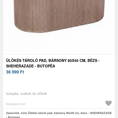
ÜLŐKÉS TÁROLÓ PAD, BÁRSONY 80X40 CM, BÉZS -
SHEHERAZADE - BUTOPÊA
36 990
Ft
butopêa, székek és ülőkék
butopea.com
Hasonlók, mint Ülőkés tároló pad, bársony 80x40 cm, bézs - SHEHERAZADE
- Butopêa