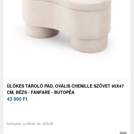
ÜLŐKÉS TÁROLÓ PAD, OVÁLIS CHENILLE SZÖVET 95X47
CM, BÉZS - FANFARE - BUTOPÊA
43 990
Ft
butopêa, székek és ülőkék