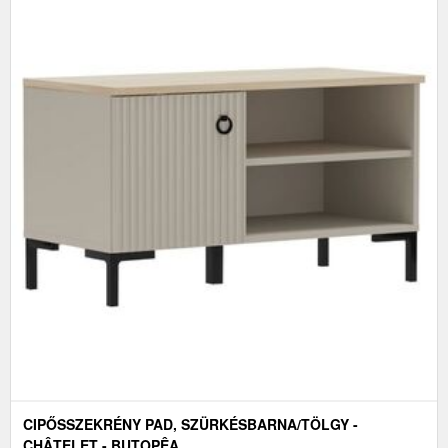
CIPŐSSZEKRÉNY PAD, SZÜRKÉSBARNA/TÖLGY -
CHÂTELET - BUTOPÊA