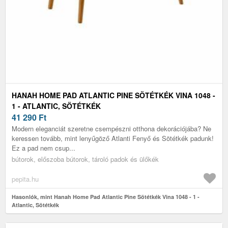
HANAH HOME PAD ATLANTIC PINE SÖTÉTKÉK VINA 1048 -
1 - ATLANTIC, SÖTÉTKÉK
41 290
Ft
Modern eleganciát szeretne csempészni otthona dekorációjába? Ne
keressen tovább, mint lenyűgöző Atlanti Fenyő és Sötétkék padunk!
Ez a pad nem csup...
bútorok, előszoba bútorok, tároló padok és ülőkék
pepita.hu
Hasonlók, mint Hanah Home Pad Atlantic Pine Sötétkék Vina 1048 - 1 -
Atlantic, Sötétkék