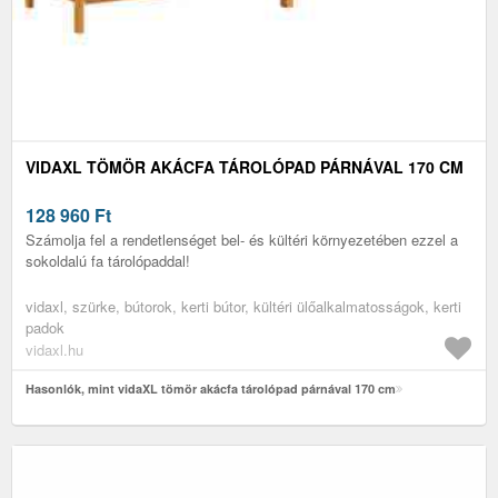
VIDAXL TÖMÖR AKÁCFA TÁROLÓPAD PÁRNÁVAL 170 CM
128 960
Ft
Számolja fel a rendetlenséget bel- és kültéri környezetében ezzel a
sokoldalú fa tárolópaddal!
vidaxl, szürke, bútorok, kerti bútor, kültéri ülőalkalmatosságok, kerti
padok
vidaxl.hu
Hasonlók, mint vidaXL tömör akácfa tárolópad párnával 170 cm