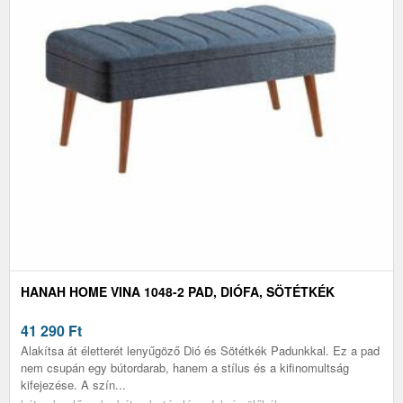
HANAH HOME VINA 1048-2 PAD, DIÓFA, SÖTÉTKÉK
41 290
Ft
Alakítsa át életterét lenyűgöző Dió és Sötétkék Padunkkal. Ez a pad
nem csupán egy bútordarab, hanem a stílus és a kifinomultság
kifejezése. A szín...