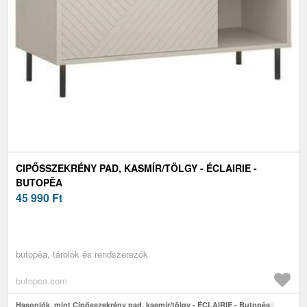
CIPŐSSZEKRÉNY PAD, KASMÍR/TÖLGY - ÉCLAIRIE -
BUTOPÊA
45 990
Ft
butopêa, tárolók és rendszerezők
butopea.com
Hasonlók, mint Cipősszekrény pad, kasmír/tölgy - ÉCLAIRIE - Butopêa