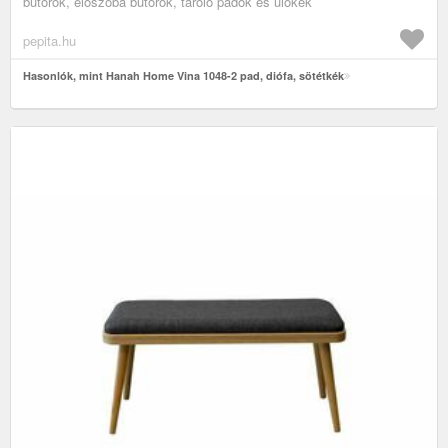
bútorok, előszoba bútorok, tároló padok és ülőkék
pepita.hu
Hasonlók, mint Hanah Home Vina 1048-2 pad, diófa, sötétkék