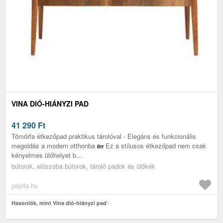
VINA DIÓ-HIÁNYZI PAD
41 290
Ft
Tömörfa étkezőpad praktikus tárolóval - Elegáns és funkcionális
megoldás a modern otthonba 🏡 Ez a stílusos étkezőpad nem csak
kényelmes ülőhelyet b...
bútorok, előszoba bútorok, tároló padok és ülőkék
pepita.hu
Hasonlók, mint Vina dió-hiányzi pad