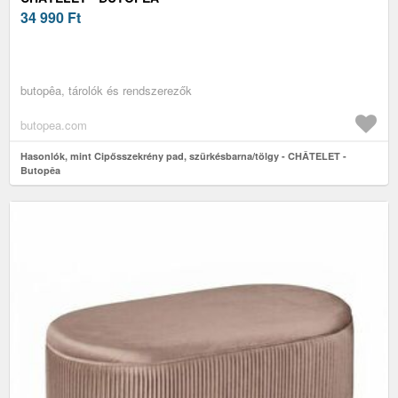
34 990
Ft
butopêa, tárolók és rendszerezők
butopea.com
Hasonlók, mint Cipősszekrény pad, szürkésbarna/tölgy - CHÂTELET -
Butopêa