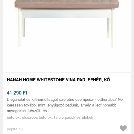
HANAH HOME WHITESTONE VINA PAD, FEHÉR, KŐ
41 290
Ft
Eleganciát és kifinomultságot szeretne csempészni otthonába? Ne
keressen tovább, mint lenyűgöző padunk, amely a legfinomabb
anyagokból készült, és ...
bútorok, előszoba bútorok, tároló padok és ülőkék
pepita.hu