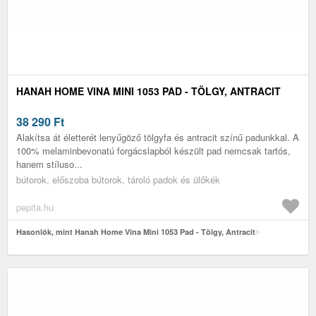
HANAH HOME VINA MINI 1053 PAD - TÖLGY, ANTRACIT
38 290
Ft
Alakítsa át életterét lenyűgöző tölgyfa és antracit színű padunkkal. A
100% melaminbevonatú forgácslapból készült pad nemcsak tartós,
hanem stíluso...
bútorok, előszoba bútorok, tároló padok és ülőkék
pepita.hu
Hasonlók, mint Hanah Home Vina Mini 1053 Pad - Tölgy, Antracit