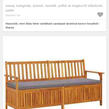
støraa, kategóriák, bútorok, heverők, puffok és kiegészítő ülőbútorok,
padok
bonami.hu
Hasonlók, mint Silas fehér variálható sarokpad tárolóval borovi fenyőből -
Støraa