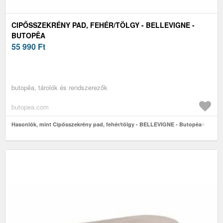
CIPŐSSZEKRÉNY PAD, FEHÉR/TÖLGY - BELLEVIGNE -
BUTOPÊA
55 990
Ft
butopêa, tárolók és rendszerezők
butopea.com
Hasonlók, mint Cipősszekrény pad, fehér/tölgy - BELLEVIGNE - Butopêa