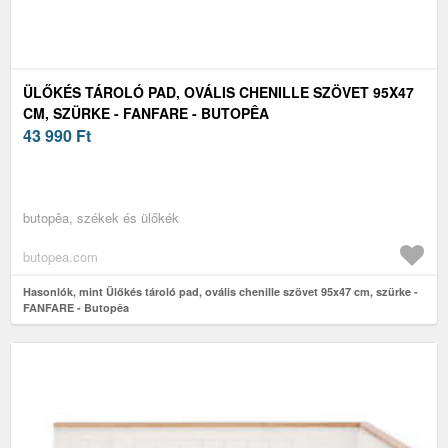
ÜLŐKÉS TÁROLÓ PAD, OVÁLIS CHENILLE SZÖVET 95X47
CM, SZÜRKE - FANFARE - BUTOPÊA
43 990
Ft
butopêa, székek és ülőkék
butopea.com
Hasonlók, mint Ülőkés tároló pad, ovális chenille szövet 95x47 cm, szürke -
FANFARE - Butopêa