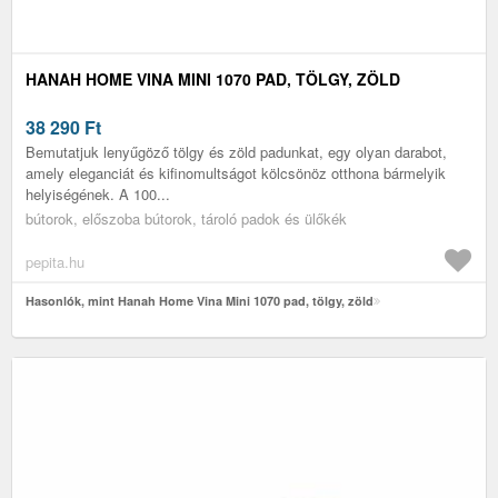
HANAH HOME VINA MINI 1070 PAD, TÖLGY, ZÖLD
38 290
Ft
Bemutatjuk lenyűgöző tölgy és zöld padunkat, egy olyan darabot,
amely eleganciát és kifinomultságot kölcsönöz otthona bármelyik
helyiségének. A 100...
bútorok, előszoba bútorok, tároló padok és ülőkék
pepita.hu
Hasonlók, mint Hanah Home Vina Mini 1070 pad, tölgy, zöld