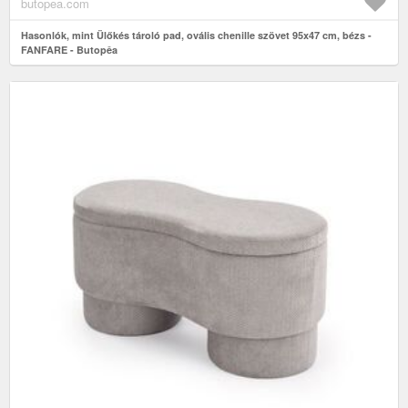
butopea.com
Hasonlók, mint Ülőkés tároló pad, ovális chenille szövet 95x47 cm, bézs -
FANFARE - Butopêa