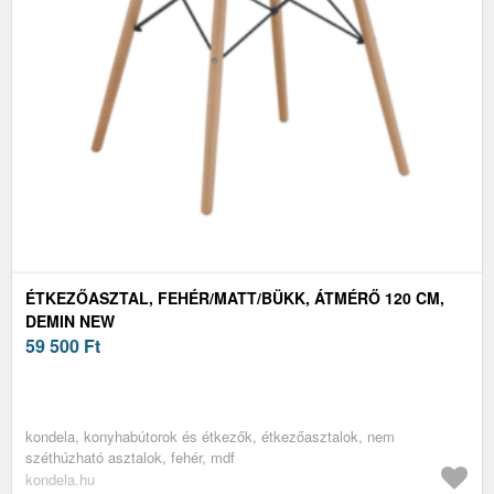
ÉTKEZŐASZTAL, FEHÉR/MATT/BÜKK, ÁTMÉRŐ 120 CM,
DEMIN NEW
59 500
Ft
kondela, konyhabútorok és étkezők, étkezőasztalok, nem
széthúzható asztalok, fehér, mdf
kondela.hu