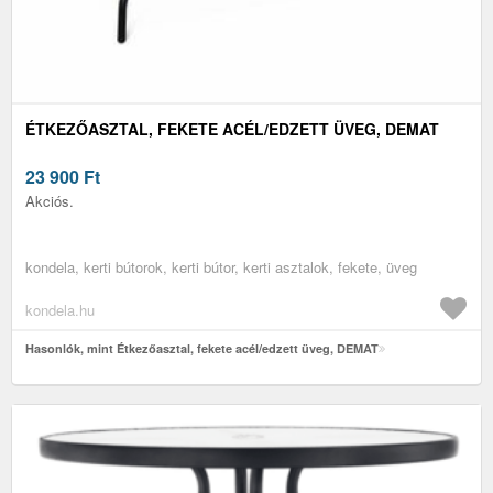
ÉTKEZŐASZTAL, FEKETE ACÉL/EDZETT ÜVEG, DEMAT
23 900
Ft
Akciós.
kondela, kerti bútorok, kerti bútor, kerti asztalok, fekete, üveg
kondela.hu
Hasonlók, mint Étkezőasztal, fekete acél/edzett üveg, DEMAT