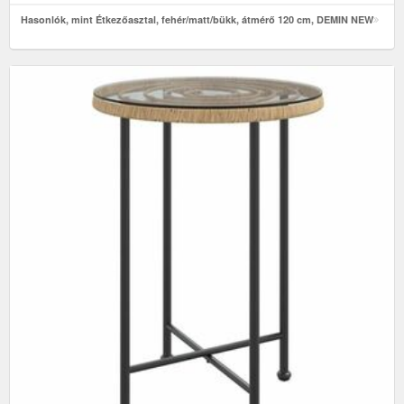
Hasonlók, mint Étkezőasztal, fehér/matt/bükk, átmérő 120 cm, DEMIN NEW