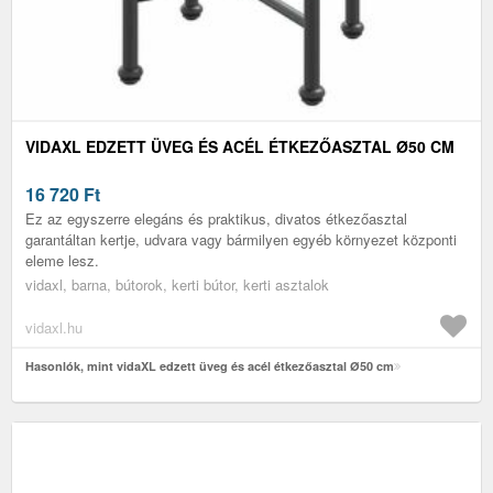
VIDAXL EDZETT ÜVEG ÉS ACÉL ÉTKEZŐASZTAL Ø50 CM
16 720
Ft
Ez az egyszerre elegáns és praktikus, divatos étkezőasztal
garantáltan kertje, udvara vagy bármilyen egyéb környezet központi
eleme lesz.
vidaxl, barna, bútorok, kerti bútor, kerti asztalok
vidaxl.hu
Hasonlók, mint vidaXL edzett üveg és acél étkezőasztal Ø50 cm