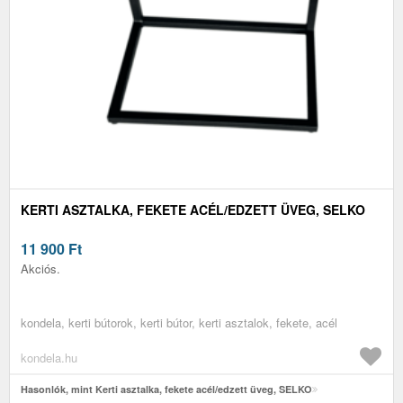
KERTI ASZTALKA, FEKETE ACÉL/EDZETT ÜVEG, SELKO
11 900
Ft
Akciós.
kondela, kerti bútorok, kerti bútor, kerti asztalok, fekete, acél
kondela.hu
Hasonlók, mint Kerti asztalka, fekete acél/edzett üveg, SELKO