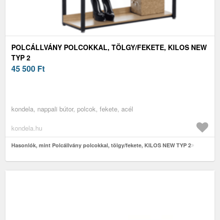
POLCÁLLVÁNY POLCOKKAL, TÖLGY/FEKETE, KILOS NEW
TYP 2
45 500
Ft
kondela, nappali bútor, polcok, fekete, acél
kondela.hu
Hasonlók, mint Polcállvány polcokkal, tölgy/fekete, KILOS NEW TYP 2