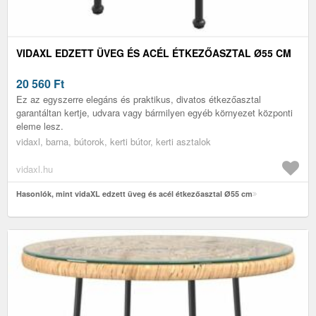
VIDAXL EDZETT ÜVEG ÉS ACÉL ÉTKEZŐASZTAL Ø55 CM
20 560
Ft
Ez az egyszerre elegáns és praktikus, divatos étkezőasztal
garantáltan kertje, udvara vagy bármilyen egyéb környezet központi
eleme lesz.
vidaxl, barna, bútorok, kerti bútor, kerti asztalok
vidaxl.hu
Hasonlók, mint vidaXL edzett üveg és acél étkezőasztal Ø55 cm