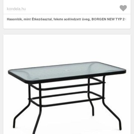
kondela.hu
Hasonlók, mint Étkezőasztal, fekete acél/edzett üveg, BORGEN NEW TYP 2