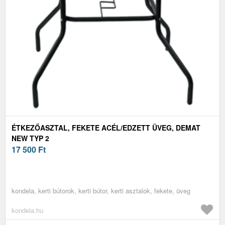
ÉTKEZŐASZTAL, FEKETE ACÉL/EDZETT ÜVEG, DEMAT
NEW TYP 2
17 500
Ft
kondela, kerti bútorok, kerti bútor, kerti asztalok, fekete, üveg
kondela.hu