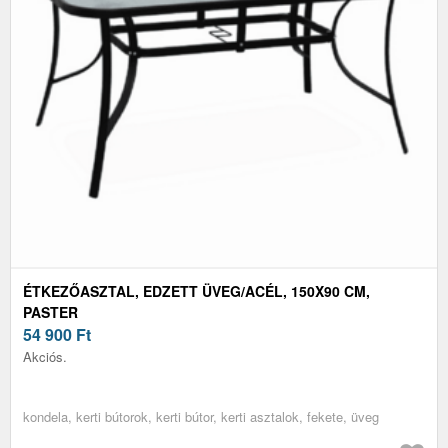
ÉTKEZŐASZTAL, EDZETT ÜVEG/ACÉL, 150X90 CM,
PASTER
54 900
Ft
Akciós.
kondela, kerti bútorok, kerti bútor, kerti asztalok, fekete, üveg