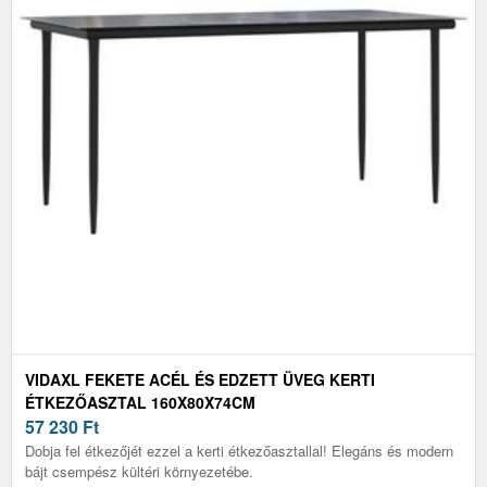
VIDAXL FEKETE ACÉL ÉS EDZETT ÜVEG KERTI
ÉTKEZŐASZTAL 160X80X74CM
57 230
Ft
Dobja fel étkezőjét ezzel a kerti étkezőasztallal! Elegáns és modern
bájt csempész kültéri környezetébe.