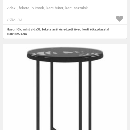
vidaxl, fekete, bútorok, kerti bútor, kerti asztalok
vidaxl.hu
Hasonlók, mint vidaXL fekete acél és edzett üveg kerti étkezőasztal
160x80x74cm