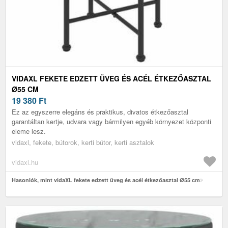
VIDAXL FEKETE EDZETT ÜVEG ÉS ACÉL ÉTKEZŐASZTAL
Ø55 CM
19 380
Ft
Ez az egyszerre elegáns és praktikus, divatos étkezőasztal
garantáltan kertje, udvara vagy bármilyen egyéb környezet központi
eleme lesz.
vidaxl, fekete, bútorok, kerti bútor, kerti asztalok
vidaxl.hu
Hasonlók, mint vidaXL fekete edzett üveg és acél étkezőasztal Ø55 cm