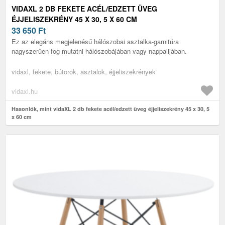
VIDAXL 2 DB FEKETE ACÉL/EDZETT ÜVEG
ÉJJELISZEKRÉNY 45 X 30, 5 X 60 CM
33 650
Ft
Ez az elegáns megjelenésű hálószobai asztalka-garnitúra
nagyszerűen fog mutatni hálószobájában vagy nappalijában.
vidaxl, fekete, bútorok, asztalok, éjjeliszekrények
vidaxl.hu
Hasonlók, mint vidaXL 2 db fekete acél/edzett üveg éjjeliszekrény 45 x 30, 5
x 60 cm