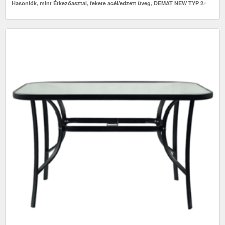
Hasonlók, mint Étkezőasztal, fekete acél/edzett üveg, DEMAT NEW TYP 2