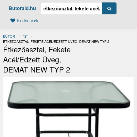
Butoraid.hu
Kedvencek
BÚTOR
"2"
JELENLEGI:
ÉTKEZŐASZTAL, FEKETE ACÉL/EDZETT ÜVEG, DEMAT NEW TYP 2
Étkezőasztal, Fekete
Acél/edzett Üveg,
DEMAT NEW TYP 2