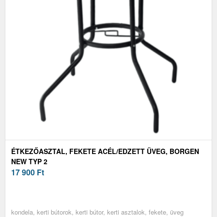
ÉTKEZŐASZTAL, FEKETE ACÉL/EDZETT ÜVEG, BORGEN
NEW TYP 2
17 900
Ft
kondela, kerti bútorok, kerti bútor, kerti asztalok, fekete, üveg