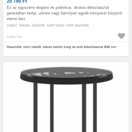
25 790
Ft
Ez az egyszerre elegáns és praktikus, divatos étkezőasztal
garantáltan kertje, udvara vagy bármilyen egyéb környezet központi
eleme lesz.
vidaxl, fekete, bútorok, kerti bútor, kerti asztalok
vidaxl.hu
Hasonlók, mint vidaXL fekete edzett üveg és acél étkezőasztal Ø80 cm