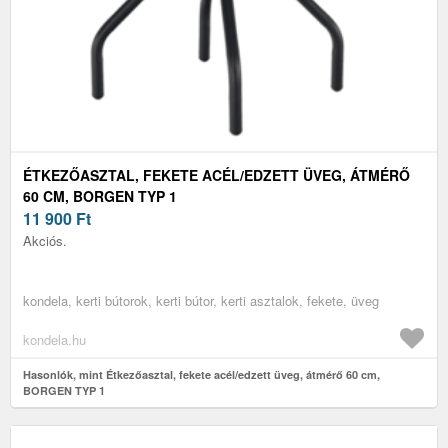
ÉTKEZŐASZTAL, FEKETE ACÉL/EDZETT ÜVEG, ÁTMÉRŐ
60 CM, BORGEN TYP 1
11 900
Ft
Akciós.
kondela, kerti bútorok, kerti bútor, kerti asztalok, fekete, üveg
kondela.hu
Hasonlók, mint Étkezőasztal, fekete acél/edzett üveg, átmérő 60 cm,
BORGEN TYP 1