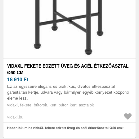
VIDAXL FEKETE EDZETT ÜVEG ÉS ACÉL ÉTKEZŐASZTAL
Ø50 CM
18 910
Ft
Ez az egyszerre elegáns és praktikus, divatos étkezőasztal
garantáltan kertje, udvara vagy bármilyen egyéb környezet központi
eleme lesz.
vidaxl, fekete, bútorok, kerti bútor, kerti asztalok
vidaxl.hu
Hasonlók, mint vidaXL fekete edzett üveg és acél étkezőasztal Ø50 cm