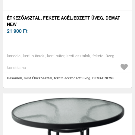
ÉTKEZŐASZTAL, FEKETE ACÉL/EDZETT ÜVEG, DEMAT
NEW
21 900
Ft
kondela, kerti bútorok, kerti bútor, kerti asztalok, fekete, üveg
kondela.hu
Hasonlók, mint Étkezőasztal, fekete acél/edzett üveg, DEMAT NEW